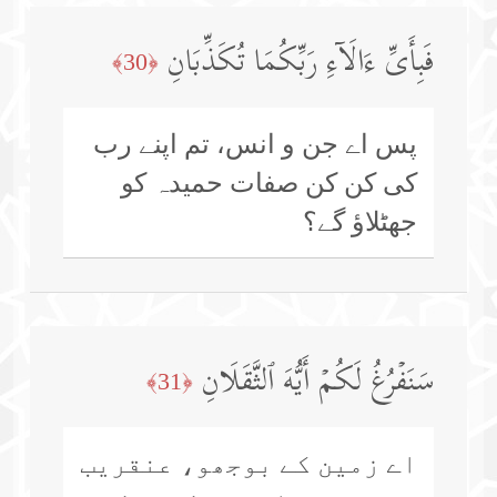
فَبِأَیِّ ءَالَاۤءِ رَبِّكُمَا تُكَذِّبَانِ
﴿30﴾
پس اے جن و انس، تم اپنے رب
کی کن کن صفات حمیدہ کو
جھٹلاؤ گے؟
سَنَفۡرُغُ لَكُمۡ أَیُّهَ ٱلثَّقَلَانِ
﴿31﴾
اے زمین کے بوجھو، عنقریب