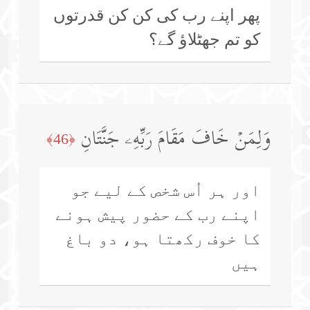
پھر اپنے رب کی کن کن قدرتوں
کو تم جھٹلاؤ گے؟
وَلِمَنۡ خَافَ مَقَامَ رَبِّهِۦ جَنَّتَانِ
﴿46﴾
اور ہر اُس شخص کے لیے جو
اپنے رب کے حضور پیش ہونے
کا خوف رکھتا ہو، دو باغ
ہیں