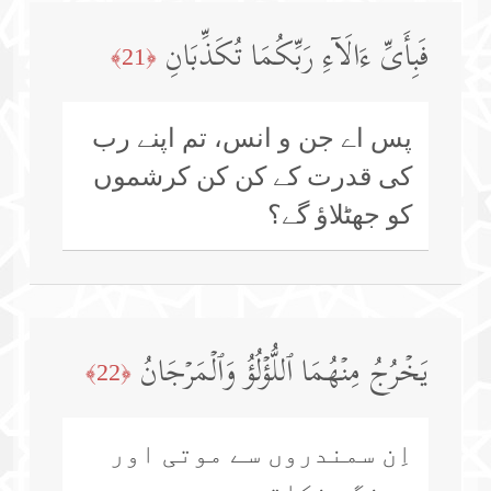
فَبِأَیِّ ءَالَاۤءِ رَبِّكُمَا تُكَذِّبَانِ
﴿21﴾
پس اے جن و انس، تم اپنے رب
کی قدرت کے کن کن کرشموں
کو جھٹلاؤ گے؟
یَخۡرُجُ مِنۡهُمَا ٱللُّؤۡلُؤُ وَٱلۡمَرۡجَانُ
﴿22﴾
اِن سمندروں سے موتی اور