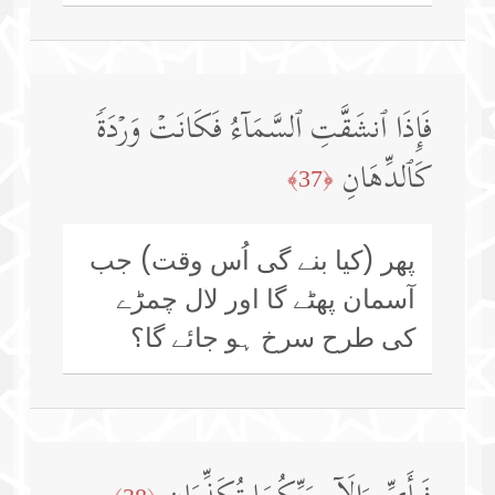
فَإِذَا ٱنشَقَّتِ ٱلسَّمَاۤءُ فَكَانَتۡ وَرۡدَةࣰ
كَٱلدِّهَانِ
﴿37﴾
پھر (کیا بنے گی اُس وقت) جب
آسمان پھٹے گا اور لال چمڑے
کی طرح سرخ ہو جائے گا؟