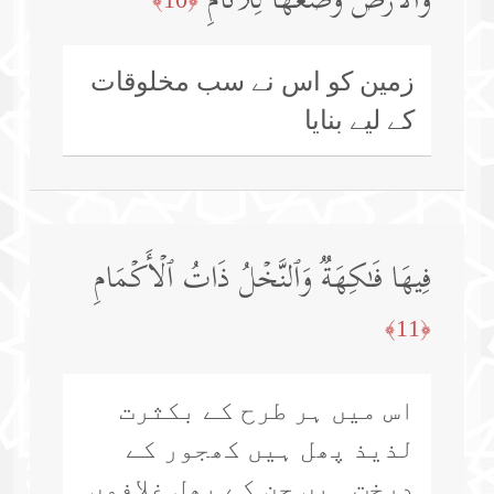
وَٱلۡأَرۡضَ وَضَعَهَا لِلۡأَنَامِ
زمین کو اس نے سب مخلوقات
کے لیے بنایا
فِیهَا فَـٰكِهَةࣱ وَٱلنَّخۡلُ ذَاتُ ٱلۡأَكۡمَامِ
﴿11﴾
اس میں ہر طرح کے بکثرت
لذیذ پھل ہیں کھجور کے
درخت ہیں جن کے پھل غلافوں