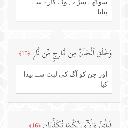
سوکھے سڑے ہوئے گارے سے
بنایا
وَخَلَقَ ٱلۡجَاۤنَّ مِن مَّارِجࣲ مِّن نَّارࣲ
﴿15﴾
اور جن کو آگ کی لپٹ سے پیدا
کیا
فَبِأَیِّ ءَالَاۤءِ رَبِّكُمَا تُكَذِّبَانِ
﴿16﴾