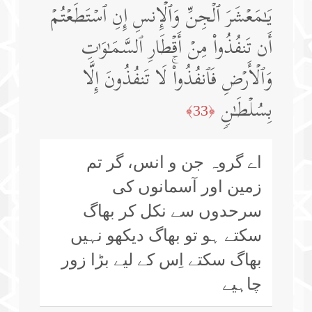
یَـٰمَعۡشَرَ ٱلۡجِنِّ وَٱلۡإِنسِ إِنِ ٱسۡتَطَعۡتُمۡ
أَن تَنفُذُوا۟ مِنۡ أَقۡطَارِ ٱلسَّمَـٰوَ ٰ⁠تِ
وَٱلۡأَرۡضِ فَٱنفُذُوا۟ۚ لَا تَنفُذُونَ إِلَّا
بِسُلۡطَـٰنࣲ
﴿33﴾
اے گروہ جن و انس، گر تم
زمین اور آسمانوں کی
سرحدوں سے نکل کر بھاگ
سکتے ہو تو بھاگ دیکھو نہیں
بھاگ سکتے اِس کے لیے بڑا زور
چاہیے