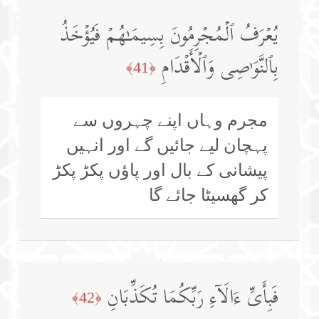
یُعۡرَفُ ٱلۡمُجۡرِمُونَ بِسِیمَـٰهُمۡ فَیُؤۡخَذُ
بِٱلنَّوَ ٰ⁠صِی وَٱلۡأَقۡدَامِ
﴿41﴾
مجرم وہاں اپنے چہروں سے
پہچان لیے جائیں گے اور انہیں
پیشانی کے بال اور پاؤں پکڑ پکڑ
کر گھسیٹا جائے گا
فَبِأَیِّ ءَالَاۤءِ رَبِّكُمَا تُكَذِّبَانِ
﴿42﴾