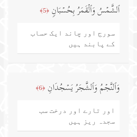
ٱلشَّمۡسُ وَٱلۡقَمَرُ بِحُسۡبَانࣲ
﴿5﴾
سورج اور چاند ایک حساب
کے پابند ہیں
وَٱلنَّجۡمُ وَٱلشَّجَرُ یَسۡجُدَانِ
﴿6﴾
اور تارے اور درخت سب
سجدہ ریز ہیں