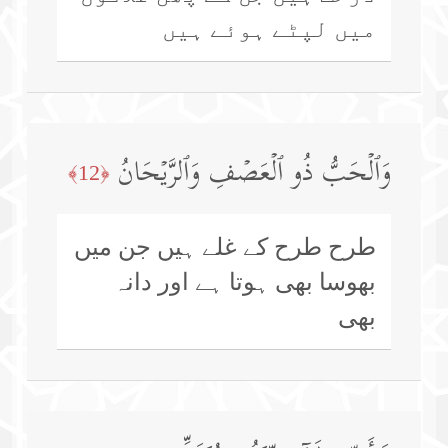
میں لپٹے ہوئے ہیں
وَٱلۡحَبُّ ذُو ٱلۡعَصۡفِ وَٱلرَّیۡحَانُ
﴿12﴾
طرح طرح کے غلے ہیں جن میں
بھوسا بھی ہوتا ہے اور دانہ
بھی