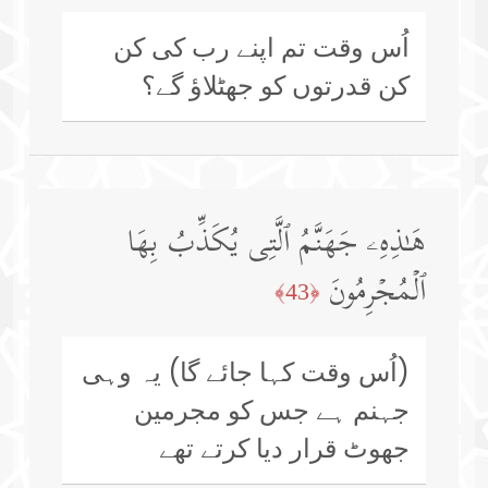
اُس وقت تم اپنے رب کی کن
کن قدرتوں کو جھٹلاؤ گے؟
هَـٰذِهِۦ جَهَنَّمُ ٱلَّتِی یُكَذِّبُ بِهَا
ٱلۡمُجۡرِمُونَ
﴿43﴾
(اُس وقت کہا جائے گا) یہ وہی
جہنم ہے جس کو مجرمین
جھوٹ قرار دیا کرتے تھے