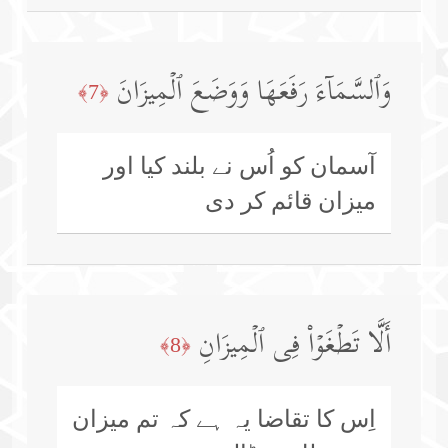
وَٱلسَّمَاۤءَ رَفَعَهَا وَوَضَعَ ٱلۡمِیزَانَ
﴿7﴾
آسمان کو اُس نے بلند کیا اور
میزان قائم کر دی
أَلَّا تَطۡغَوۡا۟ فِی ٱلۡمِیزَانِ
﴿8﴾
اِس کا تقاضا یہ ہے کہ تم میزان