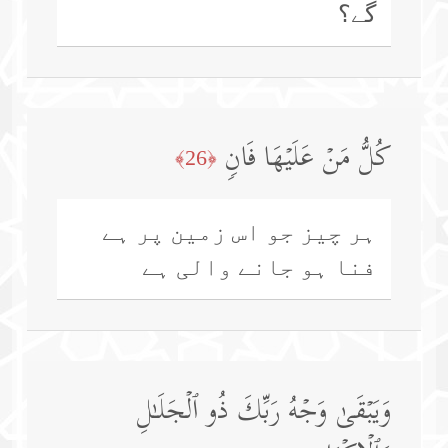
گے؟
كُلُّ مَنۡ عَلَیۡهَا فَانࣲ
﴿26﴾
ہر چیز جو اس زمین پر ہے
فنا ہو جانے والی ہے
وَیَبۡقَىٰ وَجۡهُ رَبِّكَ ذُو ٱلۡجَلَـٰلِ