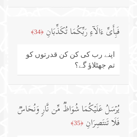
فَبِأَیِّ ءَالَاۤءِ رَبِّكُمَا تُكَذِّبَانِ
﴿34﴾
اپنے رب کی کن کن قدرتوں کو
تم جھٹلاؤ گے؟
یُرۡسَلُ عَلَیۡكُمَا شُوَاظࣱ مِّن نَّارࣲ وَنُحَاسࣱ
فَلَا تَنتَصِرَانِ
﴿35﴾