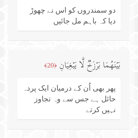
دو سمندروں کو اس نے چھوڑ
دیا کہ باہم مل جائیں
بَیۡنَهُمَا بَرۡزَخࣱ لَّا یَبۡغِیَانِ
﴿20﴾
پھر بھی اُن کے درمیان ایک پردہ
حائل ہے جس سے وہ تجاوز
نہیں کرتے