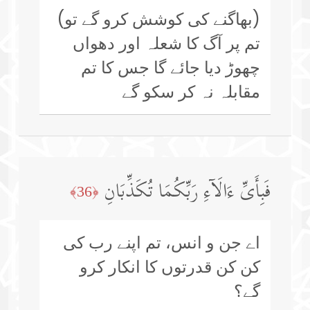
(بھاگنے کی کوشش کرو گے تو)
تم پر آگ کا شعلہ اور دھواں
چھوڑ دیا جائے گا جس کا تم
مقابلہ نہ کر سکو گے
فَبِأَیِّ ءَالَاۤءِ رَبِّكُمَا تُكَذِّبَانِ
﴿36﴾
اے جن و انس، تم اپنے رب کی
کن کن قدرتوں کا انکار کرو
گے؟