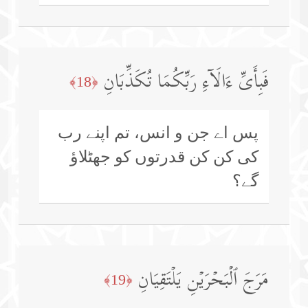
فَبِأَیِّ ءَالَاۤءِ رَبِّكُمَا تُكَذِّبَانِ
﴿18﴾
پس اے جن و انس، تم اپنے رب
کی کن کن قدرتوں کو جھٹلاؤ
گے؟
مَرَجَ ٱلۡبَحۡرَیۡنِ یَلۡتَقِیَانِ
﴿19﴾