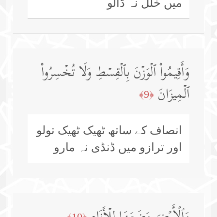
میں خلل نہ ڈالو
وَأَقِیمُوا۟ ٱلۡوَزۡنَ بِٱلۡقِسۡطِ وَلَا تُخۡسِرُوا۟
ٱلۡمِیزَانَ
﴿9﴾
انصاف کے ساتھ ٹھیک ٹھیک تولو
اور ترازو میں ڈنڈی نہ مارو
﴿10﴾