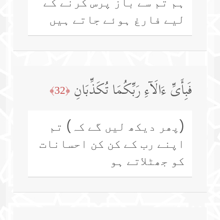
ہم تم سے باز پرس کرنے کے
لیے فارغ ہوئے جاتے ہیں
فَبِأَیِّ ءَالَاۤءِ رَبِّكُمَا تُكَذِّبَانِ
﴿32﴾
(پھر دیکھ لیں گے کہ) تم
اپنے رب کے کن کن احسانات
کو جھٹلاتے ہو