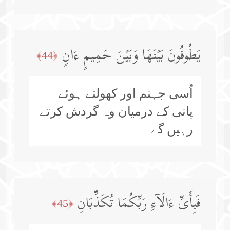
یَطُوفُونَ بَیۡنَهَا وَبَیۡنَ حَمِیمٍ ءَانࣲ
﴿44﴾
اُسی جہنم اور کھولتے ہوئے
پانی کے درمیان وہ گردش کرتے
رہیں گے
فَبِأَیِّ ءَالَاۤءِ رَبِّكُمَا تُكَذِّبَانِ
﴿45﴾