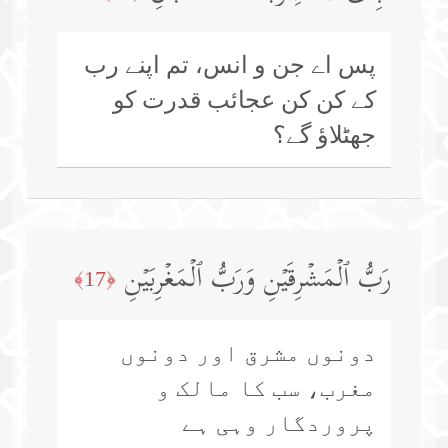
پس اے جن و انس، تم اپنے رب
کے کن کن عجائب قدرت کو
جھٹلاؤ گے؟
رَبُّ ٱلۡمَشۡرِقَیۡنِ وَرَبُّ ٱلۡمَغۡرِبَیۡنِ
﴿17﴾
دونوں مشرق اور دونوں
مغرب، سب کا مالک و
پروردگار وہی ہے