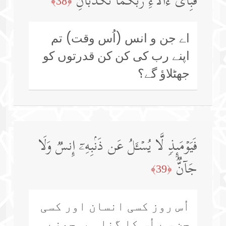
فَبِأَیِّ ءَالَاۤءِ رَبِّكُمَا تُكَذِّبَانِ
﴿38﴾
اے جن و انس (اُس وقت) تم
اپنے رب کی کن کن قدرتوں کو
جھٹلاؤ گے؟
فَیَوۡمَىِٕذࣲ لَّا یُسۡـَٔلُ عَن ذَنۢبِهِۦۤ إِنسࣱ وَلَا
جَاۤنࣱّ
﴿39﴾
اُس روز کسی انسان اور کسی
جن سے اُس کا گناہ پوچھنے