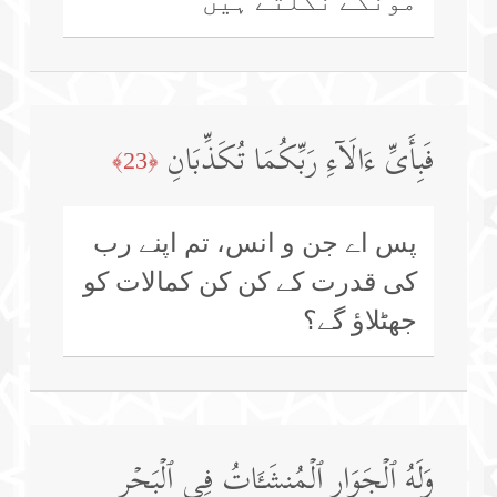
مونگے نکلتے ہیں
فَبِأَیِّ ءَالَاۤءِ رَبِّكُمَا تُكَذِّبَانِ
﴿23﴾
پس اے جن و انس، تم اپنے رب
کی قدرت کے کن کن کمالات کو
جھٹلاؤ گے؟
وَلَهُ ٱلۡجَوَارِ ٱلۡمُنشَـَٔاتُ فِی ٱلۡبَحۡرِ