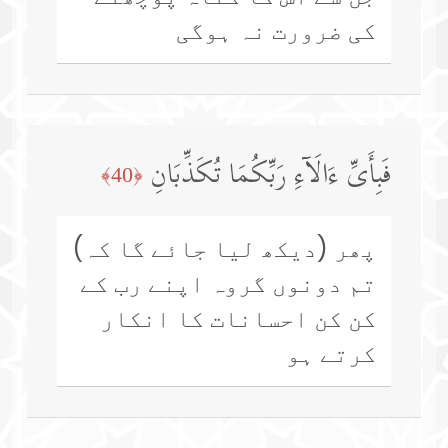
کی ضرورت نہ ہوگی
فَبِأَیِّ ءَالَاۤءِ رَبِّكُمَا تُكَذِّبَانِ
﴿40﴾
پھر (دیکھ لیا جائے گا کہ)
تم دونوں گروہ اپنے رب کے
کن کن احسانات کا انکار
کرتے ہو