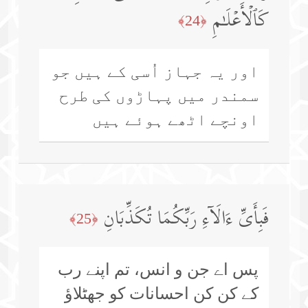
كَٱلۡأَعۡلَـٰمِ
﴿24﴾
اور یہ جہاز اُسی کے ہیں جو
سمندر میں پہاڑوں کی طرح
اونچے اٹھے ہوئے ہیں
فَبِأَیِّ ءَالَاۤءِ رَبِّكُمَا تُكَذِّبَانِ
﴿25﴾
پس اے جن و انس، تم اپنے رب
کے کن کن احسانات کو جھٹلاؤ