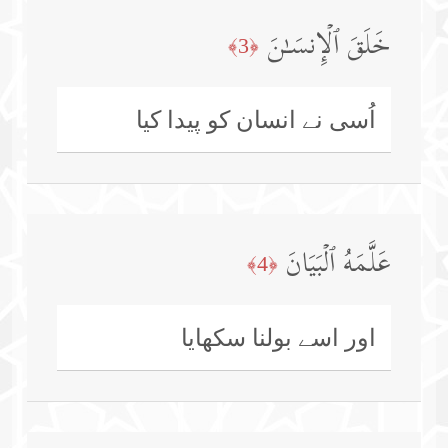
خَلَقَ ٱلۡإِنسَـٰنَ
﴿3﴾
اُسی نے انسان کو پیدا کیا
عَلَّمَهُ ٱلۡبَیَانَ
﴿4﴾
اور اسے بولنا سکھایا