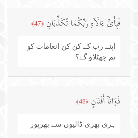
فَبِأَیِّ ءَالَاۤءِ رَبِّكُمَا تُكَذِّبَانِ
﴿47﴾
اپنے رب کے کن کن انعامات کو
تم جھٹلاؤ گے؟
ذَوَاتَاۤ أَفۡنَانࣲ
﴿48﴾
ہری بھری ڈالیوں سے بھرپور