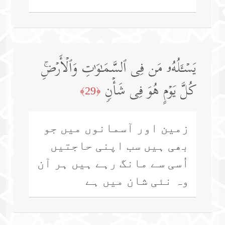
یَسۡـَٔلُهُۥ مَن فِی ٱلسَّمَـٰوَ ٰ⁠تِ وَٱلۡأَرۡضِۚ
كُلَّ یَوۡمٍ هُوَ فِی شَأۡنࣲ
﴿29﴾
زمین اور آسمانوں میں جو
بھی ہیں سب اپنی حاجتیں
اُسی سے مانگ رہے ہیں ہر آن
وہ نئی شان میں ہے