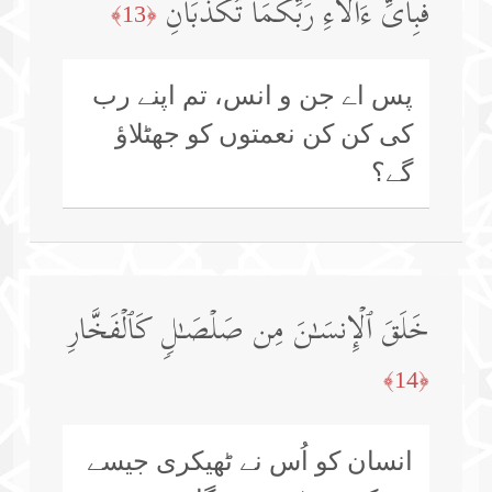
فَبِأَیِّ ءَالَاۤءِ رَبِّكُمَا تُكَذِّبَانِ
﴿13﴾
پس اے جن و انس، تم اپنے رب
کی کن کن نعمتوں کو جھٹلاؤ
گے؟
خَلَقَ ٱلۡإِنسَـٰنَ مِن صَلۡصَـٰلࣲ كَٱلۡفَخَّارِ
﴿14﴾
انسان کو اُس نے ٹھیکری جیسے