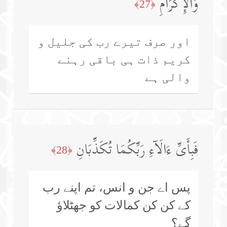
وَٱلۡإِكۡرَامِ
﴿27﴾
اور صرف تیرے رب کی جلیل و
کریم ذات ہی باقی رہنے
والی ہے
فَبِأَیِّ ءَالَاۤءِ رَبِّكُمَا تُكَذِّبَانِ
﴿28﴾
پس اے جن و انس، تم اپنے رب
کے کن کن کمالات کو جھٹلاؤ
گے؟