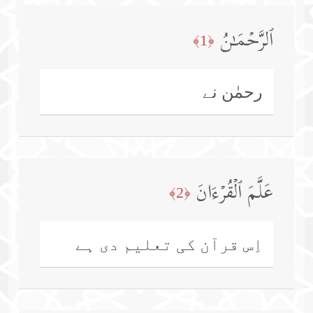
ٱلرَّحۡمَـٰنُ
﴿1﴾
رحمٰن نے
عَلَّمَ ٱلۡقُرۡءَانَ
﴿2﴾
اِس قرآن کی تعلیم دی ہے