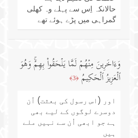
حالانکہ اِس سے پہلے وہ کھلی
گمراہی میں پڑے ہوئے تھے
وَءَاخَرِینَ مِنۡهُمۡ لَمَّا یَلۡحَقُوا۟ بِهِمۡۚ وَهُوَ
ٱلۡعَزِیزُ ٱلۡحَكِیمُ
﴿3﴾
اور (اس رسول کی بعثت) اُن
دوسرے لوگوں کے لیے بھی
ہے جو ابھی اُن سے نہیں ملے
ہیں