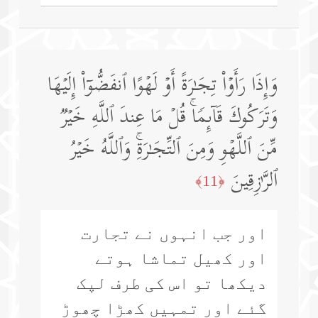
وَإِذَا رَأَوۡا۟ تِجَـٰرَةً أَوۡ لَهۡوًا ٱنفَضُّوۤا۟ إِلَیۡهَا
وَتَرَكُوكَ قَاۤىِٕمࣰاۚ قُلۡ مَا عِندَ ٱللَّهِ خَیۡرࣱ
مِّنَ ٱللَّهۡوِ وَمِنَ ٱلتِّجَـٰرَةِۚ وَٱللَّهُ خَیۡرُ
ٱلرَّ ٰ⁠زِقِینَ
﴿11﴾
اور جب انہوں نے تجارت
اور کھیل تماشا ہوتے
دیکھا تو اس کی طرف لپک
گئے اور تمہیں کھڑا چھوڑ