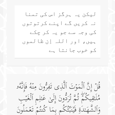
لیکن یہ ہرگز اس کی تمنا
نہ کریں گے اپنے کرتوتوں
کی وجہ سے جو یہ کر چکے
ہیں، اور اللہ اِن ظالموں
کو خوب جانتا ہے
قُلۡ إِنَّ ٱلۡمَوۡتَ ٱلَّذِی تَفِرُّونَ مِنۡهُ فَإِنَّهُۥ
مُلَـٰقِیكُمۡۖ ثُمَّ تُرَدُّونَ إِلَىٰ عَـٰلِمِ ٱلۡغَیۡبِ
وَٱلشَّهَـٰدَةِ فَیُنَبِّئُكُم بِمَا كُنتُمۡ تَعۡمَلُونَ