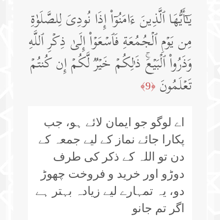
یَـٰۤأَیُّهَا ٱلَّذِینَ ءَامَنُوۤا۟ إِذَا نُودِیَ لِلصَّلَوٰةِ
مِن یَوۡمِ ٱلۡجُمُعَةِ فَٱسۡعَوۡا۟ إِلَىٰ ذِكۡرِ ٱللَّهِ
وَذَرُوا۟ ٱلۡبَیۡعَۚ ذَ ٰ⁠لِكُمۡ خَیۡرࣱ لَّكُمۡ إِن كُنتُمۡ
تَعۡلَمُونَ
﴿9﴾
اے لوگو جو ایمان لائے ہو، جب
پکارا جائے نماز کے لیے جمعہ کے
دن تو اللہ کے ذکر کی طرف
دوڑو اور خرید و فروخت چھوڑ
دو، یہ تمہارے لیے زیادہ بہتر ہے
اگر تم جانو