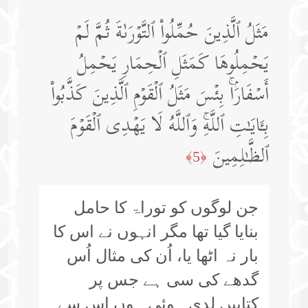
مَثَلُ ٱلَّذِینَ حُمِّلُوا۟ ٱلتَّوۡرَىٰةَ ثُمَّ لَمۡ
یَحۡمِلُوهَا كَمَثَلِ ٱلۡحِمَارِ یَحۡمِلُ
أَسۡفَارَۢاۚ بِئۡسَ مَثَلُ ٱلۡقَوۡمِ ٱلَّذِینَ كَذَّبُوا۟
بِـَٔایَـٰتِ ٱللَّهِۚ وَٱللَّهُ لَا یَهۡدِی ٱلۡقَوۡمَ
ٱلظَّـٰلِمِینَ
﴿5﴾
جن لوگوں کو توراۃ کا حامل
بنایا گیا تھا مگر انہوں نے اس کا
بار نہ اٹھا یا، اُن کی مثال اُس
گدھے کی سی ہے جس پر
کتابیں لدی ہوئی ہوں اِس سے