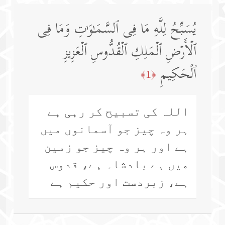
یُسَبِّحُ لِلَّهِ مَا فِی ٱلسَّمَـٰوَ ٰ⁠تِ وَمَا فِی
ٱلۡأَرۡضِ ٱلۡمَلِكِ ٱلۡقُدُّوسِ ٱلۡعَزِیزِ
ٱلۡحَكِیمِ
﴿1﴾
اللہ کی تسبیح کر رہی ہے
ہر وہ چیز جو آسمانوں میں
ہے اور ہر وہ چیز جو زمین
میں ہے بادشاہ ہے، قدوس
ہے، زبردست اور حکیم ہے