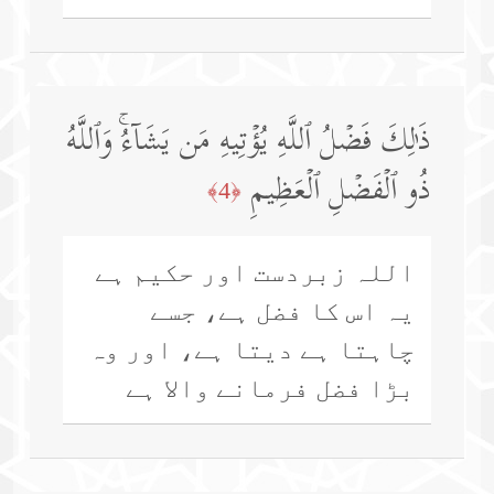
ذَ ٰ⁠لِكَ فَضۡلُ ٱللَّهِ یُؤۡتِیهِ مَن یَشَاۤءُۚ وَٱللَّهُ
ذُو ٱلۡفَضۡلِ ٱلۡعَظِیمِ
﴿4﴾
اللہ زبردست اور حکیم ہے
یہ اس کا فضل ہے، جسے
چاہتا ہے دیتا ہے، اور وہ
بڑا فضل فرمانے والا ہے