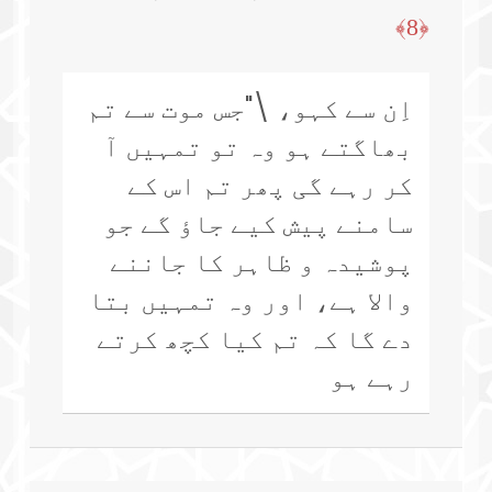
﴿8﴾
اِن سے کہو، \"جس موت سے تم
بھاگتے ہو وہ تو تمہیں آ
کر رہے گی پھر تم اس کے
سامنے پیش کیے جاؤ گے جو
پوشیدہ و ظاہر کا جاننے
والا ہے، اور وہ تمہیں بتا
دے گا کہ تم کیا کچھ کرتے
رہے ہو