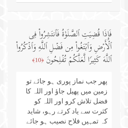
فَإِذَا قُضِیَتِ ٱلصَّلَوٰةُ فَٱنتَشِرُوا۟ فِی
ٱلۡأَرۡضِ وَٱبۡتَغُوا۟ مِن فَضۡلِ ٱللَّهِ وَٱذۡكُرُوا۟
ٱللَّهَ كَثِیرࣰا لَّعَلَّكُمۡ تُفۡلِحُونَ
﴿10﴾
پھر جب نماز پوری ہو جائے تو
زمین میں پھیل جاؤ اور اللہ کا
فضل تلاش کرو اور اللہ کو
کثرت سے یاد کرتے رہو، شاید
کہ تمہیں فلاح نصیب ہو جائے