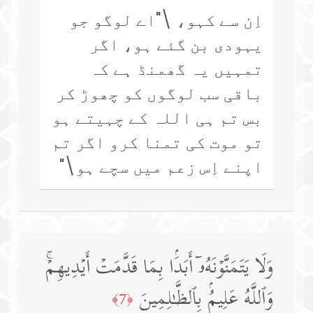
اِن سے کہو، \"اے لوگو جو
یہودی بن گئے ہو، اگر
تمہیں یہ گھمنڈ ہے کہ
باقی سب لوگوں کو چھوڑ کر
بس تم ہی اللہ کے چہیتے ہو
تو موت کی تمنا کرو اگر تم
اپنے اِس زعم میں سچے ہو\"
وَلَا یَتَمَنَّوۡنَهُۥۤ أَبَدَۢا بِمَا قَدَّمَتۡ أَیۡدِیهِمۡۚ
وَٱللَّهُ عَلِیمُۢ بِٱلظَّـٰلِمِینَ
﴿7﴾