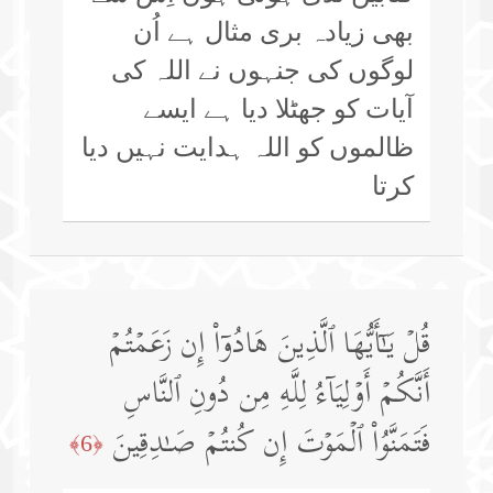
بھی زیادہ بری مثال ہے اُن
لوگوں کی جنہوں نے اللہ کی
آیات کو جھٹلا دیا ہے ایسے
ظالموں کو اللہ ہدایت نہیں دیا
کرتا
قُلۡ یَـٰۤأَیُّهَا ٱلَّذِینَ هَادُوۤا۟ إِن زَعَمۡتُمۡ
أَنَّكُمۡ أَوۡلِیَاۤءُ لِلَّهِ مِن دُونِ ٱلنَّاسِ
فَتَمَنَّوُا۟ ٱلۡمَوۡتَ إِن كُنتُمۡ صَـٰدِقِینَ
﴿6﴾