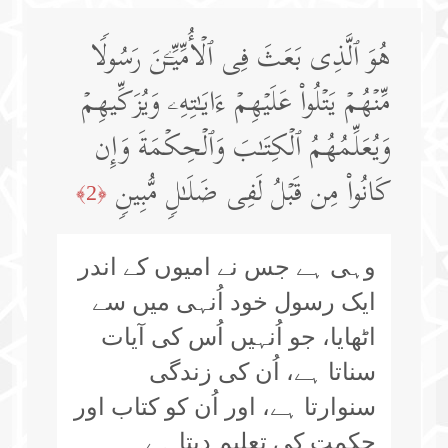
هُوَ ٱلَّذِی بَعَثَ فِی ٱلۡأُمِّیِّـۧنَ رَسُولࣰا
مِّنۡهُمۡ یَتۡلُوا۟ عَلَیۡهِمۡ ءَایَـٰتِهِۦ وَیُزَكِّیهِمۡ
وَیُعَلِّمُهُمُ ٱلۡكِتَـٰبَ وَٱلۡحِكۡمَةَ وَإِن
كَانُوا۟ مِن قَبۡلُ لَفِی ضَلَـٰلࣲ مُّبِینࣲ
﴿2﴾
وہی ہے جس نے امیوں کے اندر
ایک رسول خود اُنہی میں سے
اٹھایا، جو اُنہیں اُس کی آیات
سناتا ہے، اُن کی زندگی
سنوارتا ہے، اور اُن کو کتاب اور
حکمت کی تعلیم دیتا ہے