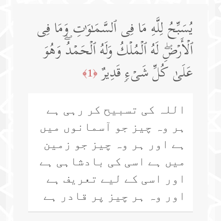
یُسَبِّحُ لِلَّهِ مَا فِی ٱلسَّمَـٰوَ ٰ⁠تِ وَمَا فِی
ٱلۡأَرۡضِۖ لَهُ ٱلۡمُلۡكُ وَلَهُ ٱلۡحَمۡدُۖ وَهُوَ
عَلَىٰ كُلِّ شَیۡءࣲ قَدِیرٌ
﴿1﴾
اللہ کی تسبیح کر رہی ہے
ہر وہ چیز جو آسمانوں میں
ہے اور ہر وہ چیز جو زمین
میں ہے اسی کی بادشاہی ہے
اور اسی کے لیے تعریف ہے
اور وہ ہر چیز پر قادر ہے