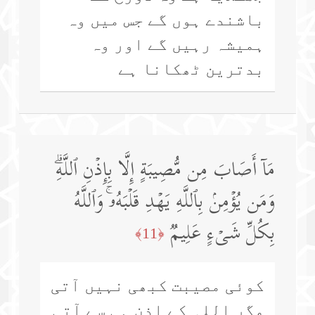
باشندے ہوں گے جس میں وہ
ہمیشہ رہیں گے اور وہ
بدترین ٹھکانا ہے
مَاۤ أَصَابَ مِن مُّصِیبَةٍ إِلَّا بِإِذۡنِ ٱللَّهِۗ
وَمَن یُؤۡمِنۢ بِٱللَّهِ یَهۡدِ قَلۡبَهُۥۚ وَٱللَّهُ
بِكُلِّ شَیۡءٍ عَلِیمࣱ
﴿11﴾
کوئی مصیبت کبھی نہیں آتی
مگر اللہ کے اذن ہی سے آتی