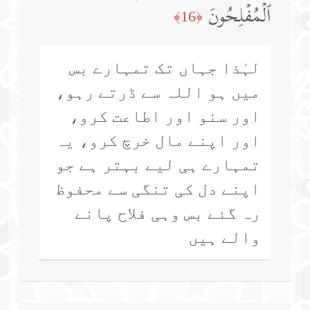
ٱلۡمُفۡلِحُونَ
﴿16﴾
لہٰذا جہاں تک تمہارے بس
میں ہو اللہ سے ڈرتے رہو،
اور سنو اور اطاعت کرو،
اور اپنے مال خرچ کرو، یہ
تمہارے ہی لیے بہتر ہے جو
اپنے دل کی تنگی سے محفوظ
رہ گئے بس وہی فلاح پانے
والے ہیں