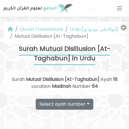
Urdu [ابوالاعلی مودودی]
Quran Translations
Mutual Disillusion [At-Taghabun]
Surah Mutual Disillusion [At-
Taghabun] in Urdu
Fo
Surah
Mutual Disillusion [At-Taghabun]
Ayah
18
Location
Madinah
Number
64
Select ayah number