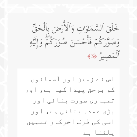
خَلَقَ ٱلسَّمَـٰوَ ٰ⁠تِ وَٱلۡأَرۡضَ بِٱلۡحَقِّ
وَصَوَّرَكُمۡ فَأَحۡسَنَ صُوَرَكُمۡۖ وَإِلَیۡهِ
ٱلۡمَصِیرُ
﴿3﴾
اس نے زمین اور آسمانوں
کو برحق پیدا کیا ہے، اور
تمہاری صورت بنائی اور
بڑی عمدہ بنائی ہے، اور
اسی کی طرف آخرکار تمہیں
پلٹنا ہے