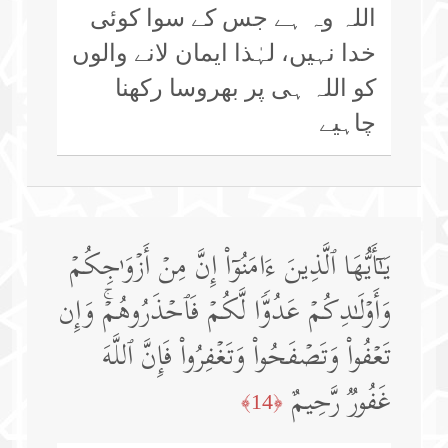
اللہ وہ ہے جس کے سوا کوئی
خدا نہیں، لہٰذا ایمان لانے والوں
کو اللہ ہی پر بھروسا رکھنا
چاہیے
یَـٰۤأَیُّهَا ٱلَّذِینَ ءَامَنُوۤا۟ إِنَّ مِنۡ أَزۡوَ ٰ⁠جِكُمۡ
وَأَوۡلَـٰدِكُمۡ عَدُوࣰّا لَّكُمۡ فَٱحۡذَرُوهُمۡۚ وَإِن
تَعۡفُوا۟ وَتَصۡفَحُوا۟ وَتَغۡفِرُوا۟ فَإِنَّ ٱللَّهَ
غَفُورࣱ رَّحِیمٌ
﴿14﴾