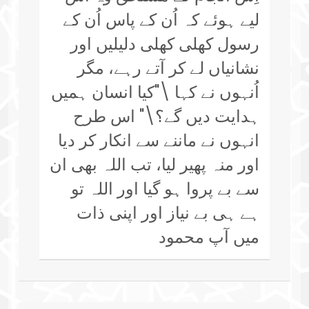
لیے ہوئے کہ اُن کے پاس اُن کے
رسول کھلی کھلی دلیلیں اور
نشانیاں لے کر آتے رہے، مگر
اُنہوں نے کہا \"کیا انسان ہمیں
ہدایت دیں گے؟\" اس طرح
انہوں نے ماننے سے انکار کر دیا
اور منہ پھیر لیا، تب اللہ بھی ان
سے بے پروا ہو گیا اور اللہ تو
ہے ہی بے نیاز اور اپنی ذات
میں آپ محمود