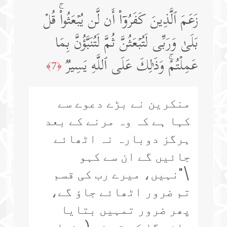
زَعَمَ ٱلَّذِینَ كَفَرُوۤا۟ أَن لَّن یُبۡعَثُوا۟ۚ قُلۡ
بَلَىٰ وَرَبِّی لَتُبۡعَثُنَّ ثُمَّ لَتُنَبَّؤُنَّ بِمَا
عَمِلۡتُمۡۚ وَذَ ٰ⁠لِكَ عَلَى ٱللَّهِ یَسِیرࣱ
﴿7﴾
منکرین نے بڑے دعوے سے
کہا ہے کہ وہ مرنے کے بعد
ہرگز دوبارہ نہ اٹھائے
جائیں گے ان سے کہو
\"نہیں، میرے رب کی قسم
تم ضرور اٹھائے جاؤ گے،
پھر ضرور تمہیں بتایا