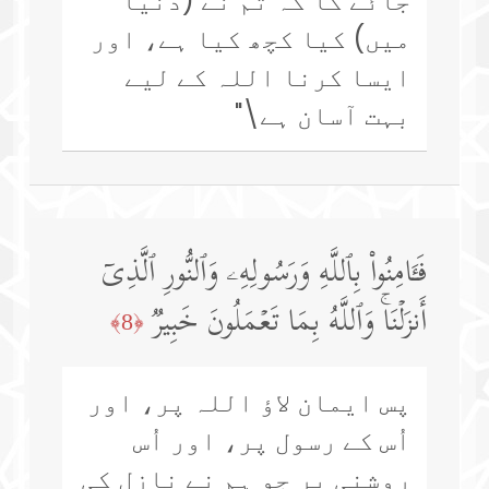
جائے گا کہ تم نے (دنیا
میں) کیا کچھ کیا ہے، اور
ایسا کرنا اللہ کے لیے
بہت آسان ہے\"
فَـَٔامِنُوا۟ بِٱللَّهِ وَرَسُولِهِۦ وَٱلنُّورِ ٱلَّذِیۤ
أَنزَلۡنَاۚ وَٱللَّهُ بِمَا تَعۡمَلُونَ خَبِیرࣱ
﴿8﴾
پس ایمان لاؤ اللہ پر، اور
اُس کے رسول پر، اور اُس
روشنی پر جو ہم نے نازل کی