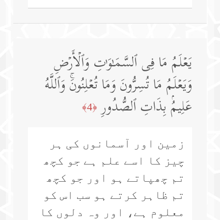
یَعۡلَمُ مَا فِی ٱلسَّمَـٰوَ ٰ⁠تِ وَٱلۡأَرۡضِ
وَیَعۡلَمُ مَا تُسِرُّونَ وَمَا تُعۡلِنُونَۚ وَٱللَّهُ
عَلِیمُۢ بِذَاتِ ٱلصُّدُورِ
﴿4﴾
زمین اور آسمانوں کی ہر
چیز کا اسے علم ہے جو کچھ
تم چھپاتے ہو اور جو کچھ
تم ظاہر کرتے ہو سب اس کو
معلوم ہے، اور وہ دلوں کا