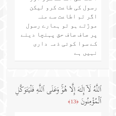
رسول کی طاعت کرو لیکن
اگر تم اطاعت سے منہ
موڑتے ہو تو ہمارے رسول
پر صاف صاف حق پہنچا دینے
کے سوا کوئی ذمہ داری
نہیں ہے
ٱللَّهُ لَاۤ إِلَـٰهَ إِلَّا هُوَۚ وَعَلَى ٱللَّهِ فَلۡیَتَوَكَّلِ
ٱلۡمُؤۡمِنُونَ
﴿13﴾