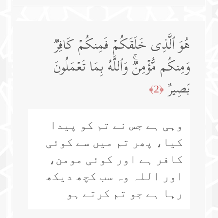
هُوَ ٱلَّذِی خَلَقَكُمۡ فَمِنكُمۡ كَافِرࣱ
وَمِنكُم مُّؤۡمِنࣱۚ وَٱللَّهُ بِمَا تَعۡمَلُونَ
بَصِیرٌ
﴿2﴾
وہی ہے جس نے تم کو پیدا
کیا، پھر تم میں سے کوئی
کافر ہے اور کوئی مومن،
اور اللہ وہ سب کچھ دیکھ
رہا ہے جو تم کرتے ہو