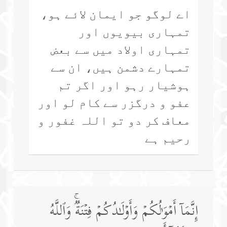
اے لوگو جو ایمان لائے ہو،
تمہاری بیویوں اور
تمہاری اولاد میں سے بعض
تمہارے دشمن ہیں، ان سے
ہوشیار رہو اور اگر تم
عفو و درگزر سے کام لو اور
معاف کر دو تو اللہ غفور و
رحیم ہے
إِنَّمَاۤ أَمۡوَ ٰ⁠لُكُمۡ وَأَوۡلَـٰدُكُمۡ فِتۡنَةࣱۚ وَٱللَّهُ