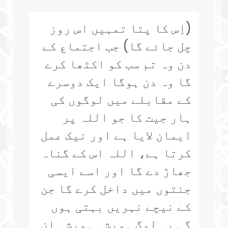
(اِس کا پتا تمہیں اس روز
چل جائے گا) جب اجتماع کے
دن وہ تم سب کو اکٹھا کرے
گا وہ دن ہوگا ایک دوسرے
کے مقابلے میں لوگوں کی
ہار جیت کا جو اللہ پر
ایمان لایا ہے اور نیک عمل
کرتا ہے، اللہ اس کے گناہ
جھاڑ دے گا اور اسے ایسی
جنتوں میں داخل کرے گا جن
کے نیچے نہریں بہتی ہوں
گی یہ لوگ ہمیشہ ہمیشہ ان