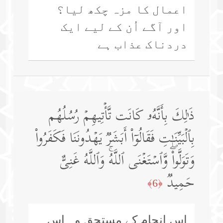
اعمال کا مزہ چکھ لیا؟
اور آگے اُن کے لیے ایک
دردناک عذاب ہے
ذَ ٰ⁠لِكَ بِأَنَّهُۥ كَانَت تَّأۡتِیهِمۡ رُسُلُهُم
بِٱلۡبَیِّنَـٰتِ فَقَالُوۤا۟ أَبَشَرࣱ یَهۡدُونَنَا فَكَفَرُوا۟
وَتَوَلَّوا۟ۖ وَّٱسۡتَغۡنَى ٱللَّهُۚ وَٱللَّهُ غَنِیٌّ
حَمِیدࣱ
﴿6﴾
اِس انجام کے مستحق وہ اس