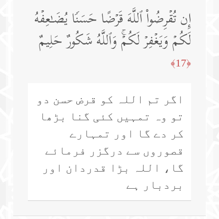
إِن تُقۡرِضُوا۟ ٱللَّهَ قَرۡضًا حَسَنࣰا یُضَـٰعِفۡهُ
لَكُمۡ وَیَغۡفِرۡ لَكُمۡۚ وَٱللَّهُ شَكُورٌ حَلِیمٌ
﴿17﴾
اگر تم اللہ کو قرض حسن دو
تو وہ تمہیں کئی گنا بڑھا
کر دے گا اور تمہارے
قصوروں سے درگزر فرمائے
گا، اللہ بڑا قدردان اور
بردبار ہے