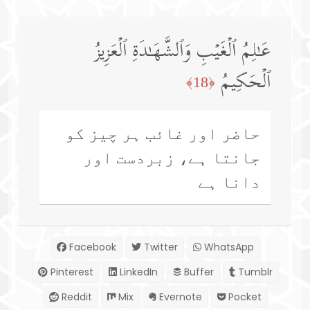
عَـٰلِمُ ٱلۡغَیۡبِ وَٱلشَّهَـٰدَةِ ٱلۡعَزِیزُ
ٱلۡحَكِیمُ
﴿18﴾
حاضر اور غائب ہر چیز کو
جانتا ہے، زبردست اور
دانا ہے
Facebook
Twitter
WhatsApp
Pinterest
LinkedIn
Buffer
Tumblr
Reddit
Mix
Evernote
Pocket