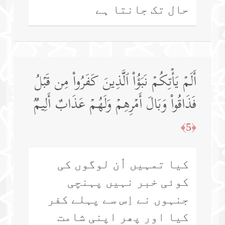
حال تک جانتا ہے
أَلَمۡ یَأۡتِكُمۡ نَبَؤُا۟ ٱلَّذِینَ كَفَرُوا۟ مِن قَبۡلُ
فَذَاقُوا۟ وَبَالَ أَمۡرِهِمۡ وَلَهُمۡ عَذَابٌ أَلِیمࣱ
﴿5﴾
کیا تمہیں اُن لوگوں کی
کوئی خبر نہیں پہنچی
جنہوں نے اِس سے پہلے کفر
کیا اور پھر اپنی شامت