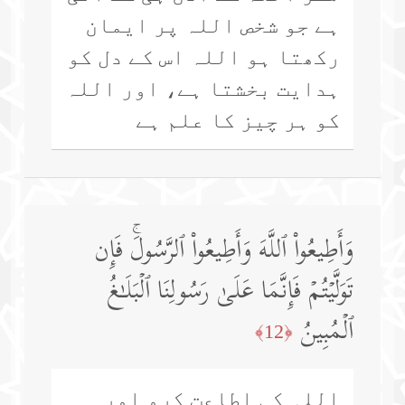
ہے جو شخص اللہ پر ایمان
رکھتا ہو اللہ اس کے دل کو
ہدایت بخشتا ہے، اور اللہ
کو ہر چیز کا علم ہے
وَأَطِیعُوا۟ ٱللَّهَ وَأَطِیعُوا۟ ٱلرَّسُولَۚ فَإِن
تَوَلَّیۡتُمۡ فَإِنَّمَا عَلَىٰ رَسُولِنَا ٱلۡبَلَـٰغُ
ٱلۡمُبِینُ
﴿12﴾
اللہ کی اطاعت کرو اور