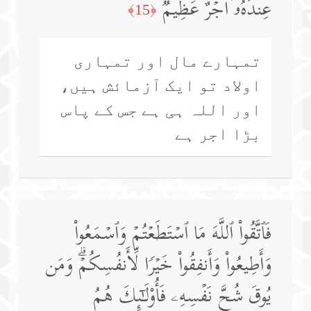
عِندَهُۥۤ أَجۡرٌ عَظِیمࣱ
﴿15﴾
تمہارے مال اور تمہاری
اولاد تو ایک آزمائش ہیں،
اور اللہ ہی ہے جس کے پاس
بڑا اجر ہے
فَٱتَّقُوا۟ ٱللَّهَ مَا ٱسۡتَطَعۡتُمۡ وَٱسۡمَعُوا۟
وَأَطِیعُوا۟ وَأَنفِقُوا۟ خَیۡرࣰا لِّأَنفُسِكُمۡۗ وَمَن
یُوقَ شُحَّ نَفۡسِهِۦ فَأُو۟لَـٰۤىِٕكَ هُمُ