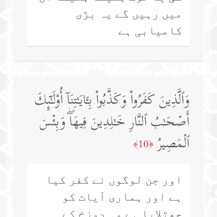
میں رہیں گے یہ بڑی
کامیابی ہے
وَٱلَّذِینَ كَفَرُوا۟ وَكَذَّبُوا۟ بِـَٔایَـٰتِنَاۤ أُو۟لَـٰۤىِٕكَ
أَصۡحَـٰبُ ٱلنَّارِ خَـٰلِدِینَ فِیهَاۖ وَبِئۡسَ
ٱلۡمَصِیرُ
﴿10﴾
اور جن لوگوں نے کفر کیا
ہے اور ہماری آیات کو
جھٹلایا ہے وہ دوزخ کے