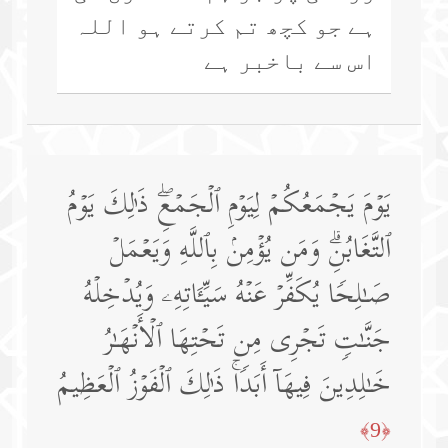
ہے جو کچھ تم کرتے ہو اللہ
اس سے باخبر ہے
یَوۡمَ یَجۡمَعُكُمۡ لِیَوۡمِ ٱلۡجَمۡعِۖ ذَ ٰ⁠لِكَ یَوۡمُ
ٱلتَّغَابُنِۗ وَمَن یُؤۡمِنۢ بِٱللَّهِ وَیَعۡمَلۡ
صَـٰلِحࣰا یُكَفِّرۡ عَنۡهُ سَیِّـَٔاتِهِۦ وَیُدۡخِلۡهُ
جَنَّـٰتࣲ تَجۡرِی مِن تَحۡتِهَا ٱلۡأَنۡهَـٰرُ
خَـٰلِدِینَ فِیهَاۤ أَبَدࣰاۚ ذَ ٰ⁠لِكَ ٱلۡفَوۡزُ ٱلۡعَظِیمُ
﴿9﴾