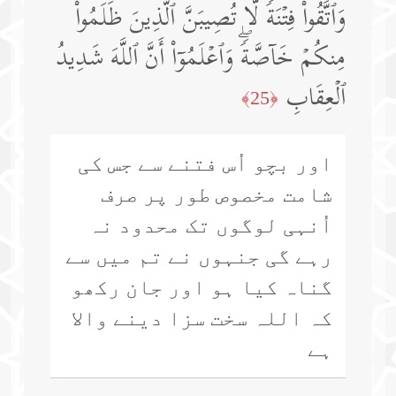
وَٱتَّقُوا۟ فِتۡنَةࣰ لَّا تُصِیبَنَّ ٱلَّذِینَ ظَلَمُوا۟
مِنكُمۡ خَاۤصَّةࣰۖ وَٱعۡلَمُوۤا۟ أَنَّ ٱللَّهَ شَدِیدُ
ٱلۡعِقَابِ
﴿25﴾
اور بچو اُس فتنے سے جس کی
شامت مخصوص طور پر صرف
اُنہی لوگوں تک محدود نہ
رہے گی جنہوں نے تم میں سے
گناہ کیا ہو اور جان رکھو
کہ اللہ سخت سزا دینے والا
ہے