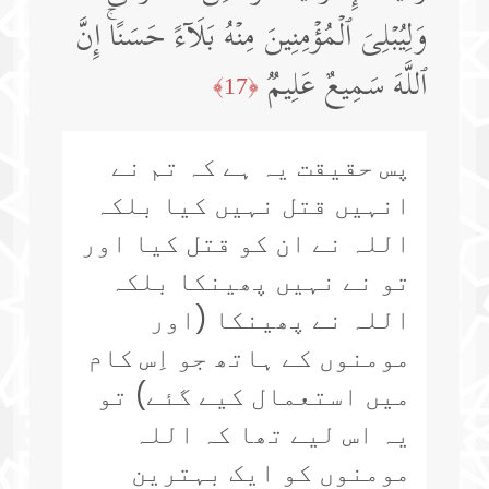
وَلِیُبۡلِیَ ٱلۡمُؤۡمِنِینَ مِنۡهُ بَلَاۤءً حَسَنًاۚ إِنَّ
ٱللَّهَ سَمِیعٌ عَلِیمࣱ
﴿17﴾
پس حقیقت یہ ہے کہ تم نے
انہیں قتل نہیں کیا بلکہ
اللہ نے ان کو قتل کیا اور
تو نے نہیں پھینکا بلکہ
اللہ نے پھینکا (اور
مومنوں کے ہاتھ جو اِس کام
میں استعمال کیے گئے) تو
یہ اس لیے تھا کہ اللہ
مومنوں کو ایک بہترین