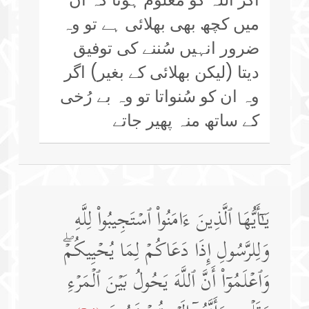
میں کچھ بھی بھلائی ہے تو وہ
ضرور انہیں سُننے کی توفیق
دیتا (لیکن بھلائی کے بغیر) اگر
وہ ان کو سُنواتا تو وہ بے رُخی
کے ساتھ منہ پھیر جاتے
یَـٰۤأَیُّهَا ٱلَّذِینَ ءَامَنُوا۟ ٱسۡتَجِیبُوا۟ لِلَّهِ
وَلِلرَّسُولِ إِذَا دَعَاكُمۡ لِمَا یُحۡیِیكُمۡۖ
وَٱعۡلَمُوۤا۟ أَنَّ ٱللَّهَ یَحُولُ بَیۡنَ ٱلۡمَرۡءِ