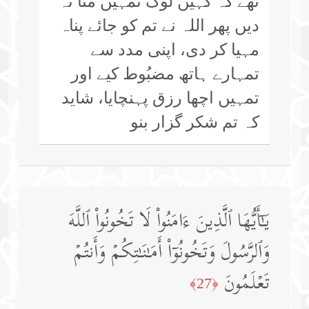
تھے کہ کہیں لوگ تمہیں مٹا نہ
دیں پھر اللہ نے تم کو جائے پناہ
مہیا کر دی، اپنی مدد سے
تمہارے ہاتھ مضبُوط کیے اور
تمہیں اچھا رزق پہنچایا، شاید
کہ تم شکر گزار بنو
یَـٰۤأَیُّهَا ٱلَّذِینَ ءَامَنُوا۟ لَا تَخُونُوا۟ ٱللَّهَ
وَٱلرَّسُولَ وَتَخُونُوۤا۟ أَمَـٰنَـٰتِكُمۡ وَأَنتُمۡ
تَعۡلَمُونَ
﴿27﴾