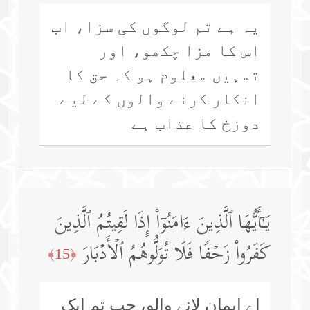
یہ ہے تم لوگوں کی سزا، اب
اس کا مزا چکھو، اور
تمہیں معلوم ہو کہ حق کا
انکار کرنے والوں کے لیے
دوزخ کا عذاب ہے
یَـٰۤأَیُّهَا ٱلَّذِینَ ءَامَنُوۤا۟ إِذَا لَقِیتُمُ ٱلَّذِینَ
كَفَرُوا۟ زَحۡفࣰا فَلَا تُوَلُّوهُمُ ٱلۡأَدۡبَارَ
﴿15﴾
اے ایمان لانے والو، جب تم ایک