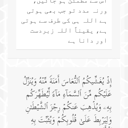
اس سے مطمئن ہو جائیں،
ورنہ مدد تو جب بھی ہوتی
ہے اللہ ہی کی طرف سے ہوتی
ہے، یقیناً اللہ زبردست
اور دانا ہے
إِذۡ یُغَشِّیكُمُ ٱلنُّعَاسَ أَمَنَةࣰ مِّنۡهُ وَیُنَزِّلُ
عَلَیۡكُم مِّنَ ٱلسَّمَاۤءِ مَاۤءࣰ لِّیُطَهِّرَكُم
بِهِۦ وَیُذۡهِبَ عَنكُمۡ رِجۡزَ ٱلشَّیۡطَـٰنِ
وَلِیَرۡبِطَ عَلَىٰ قُلُوبِكُمۡ وَیُثَبِّتَ بِهِ