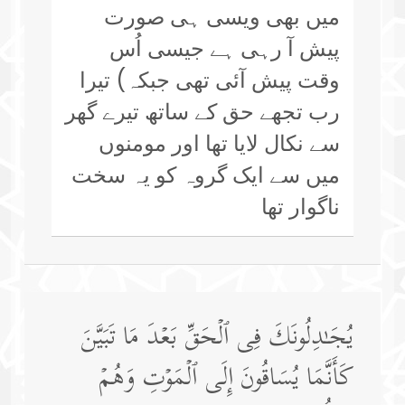
میں بھی ویسی ہی صورت
پیش آ رہی ہے جیسی اُس
وقت پیش آئی تھی جبکہ) تیرا
رب تجھے حق کے ساتھ تیرے گھر
سے نکال لایا تھا اور مومنوں
میں سے ایک گروہ کو یہ سخت
ناگوار تھا
یُجَـٰدِلُونَكَ فِی ٱلۡحَقِّ بَعۡدَ مَا تَبَیَّنَ
كَأَنَّمَا یُسَاقُونَ إِلَى ٱلۡمَوۡتِ وَهُمۡ