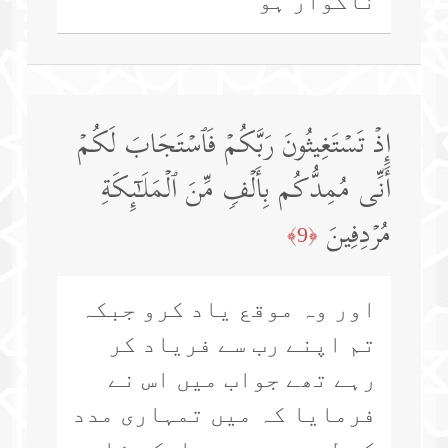
ناگوار ہو
إِذۡ تَسۡتَغِیثُونَ رَبَّكُمۡ فَٱسۡتَجَابَ لَكُمۡ
أَنِّی مُمِدُّكُم بِأَلۡفࣲ مِّنَ ٱلۡمَلَـٰۤىِٕكَةِ
مُرۡدِفِینَ
﴿9﴾
اور وہ موقع یاد کرو جبکہ
تم اپنے رب سے فریاد کر
رہے تھے جواب میں اس نے
فرمایا کہ میں تمہاری مدد