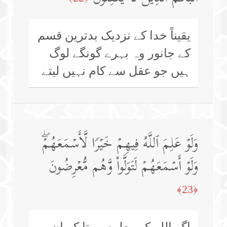
یقیناً خدا کے نزدیک بدترین قسم
کے جانور وہ بہرے گونگے لوگ
ہیں جو عقل سے کام نہیں لیتے
وَلَوۡ عَلِمَ ٱللَّهُ فِیهِمۡ خَیۡرࣰا لَّأَسۡمَعَهُمۡۖ
وَلَوۡ أَسۡمَعَهُمۡ لَتَوَلَّوا۟ وَّهُم مُّعۡرِضُونَ
﴿23﴾
اگر اللہ کو معلوم ہوتا کہ ان