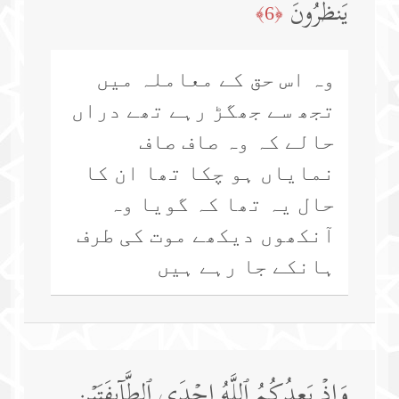
یَنظُرُونَ
﴿6﴾
وہ اس حق کے معاملہ میں
تجھ سے جھگڑ رہے تھے دراں
حالے کہ وہ صاف صاف
نمایاں ہو چکا تھا ان کا
حال یہ تھا کہ گویا وہ
آنکھوں دیکھے موت کی طرف
ہانکے جا رہے ہیں
وَإِذۡ یَعِدُكُمُ ٱللَّهُ إِحۡدَى ٱلطَّاۤىِٕفَتَیۡنِ