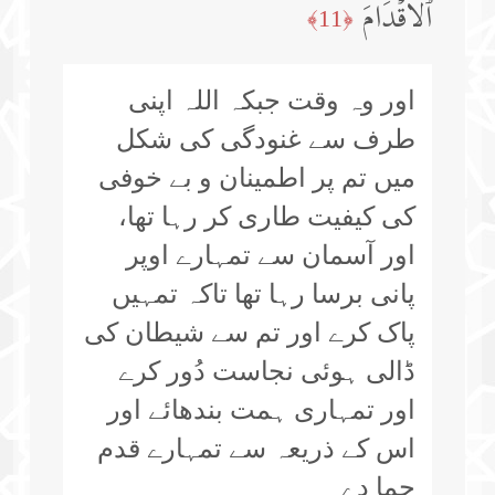
ٱلۡأَقۡدَامَ
﴿11﴾
اور وہ وقت جبکہ اللہ اپنی
طرف سے غنودگی کی شکل
میں تم پر اطمینان و بے خوفی
کی کیفیت طاری کر رہا تھا،
اور آسمان سے تمہارے اوپر
پانی برسا رہا تھا تاکہ تمہیں
پاک کرے اور تم سے شیطان کی
ڈالی ہوئی نجاست دُور کرے
اور تمہاری ہمت بندھائے اور
اس کے ذریعہ سے تمہارے قدم
جما دے