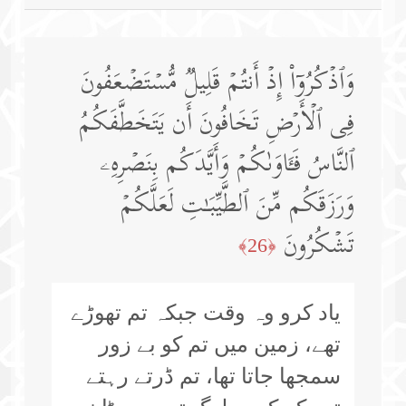
وَٱذۡكُرُوۤا۟ إِذۡ أَنتُمۡ قَلِیلࣱ مُّسۡتَضۡعَفُونَ
فِی ٱلۡأَرۡضِ تَخَافُونَ أَن یَتَخَطَّفَكُمُ
ٱلنَّاسُ فَـَٔاوَىٰكُمۡ وَأَیَّدَكُم بِنَصۡرِهِۦ
وَرَزَقَكُم مِّنَ ٱلطَّیِّبَـٰتِ لَعَلَّكُمۡ
تَشۡكُرُونَ
﴿26﴾
یاد کرو وہ وقت جبکہ تم تھوڑے
تھے، زمین میں تم کو بے زور
سمجھا جاتا تھا، تم ڈرتے رہتے