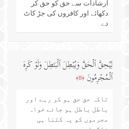
ارشادات سے حق کو حق کر
دکھائے اور کافروں کی جڑ کاٹ
دے
لِیُحِقَّ ٱلۡحَقَّ وَیُبۡطِلَ ٱلۡبَـٰطِلَ وَلَوۡ كَرِهَ
ٱلۡمُجۡرِمُونَ
﴿8﴾
تاکہ حق حق ہو کر رہے اور
باطل باطل ہو جائے خواہ
مجرموں کو یہ کتنا ہی