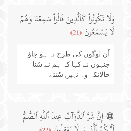
وَلَا تَكُونُوا۟ كَٱلَّذِینَ قَالُوا۟ سَمِعۡنَا وَهُمۡ
لَا یَسۡمَعُونَ
﴿21﴾
اُن لوگوں کی طرح نہ ہو جاؤ
جنہوں نے کہا کہ ہم نے سُنا
حالانکہ وہ نہیں سُنتے
۞ إِنَّ شَرَّ ٱلدَّوَاۤبِّ عِندَ ٱللَّهِ ٱلصُّمُّ
ٱلۡبُكۡمُ ٱلَّذِینَ لَا یَعۡقِلُونَ
﴿22﴾