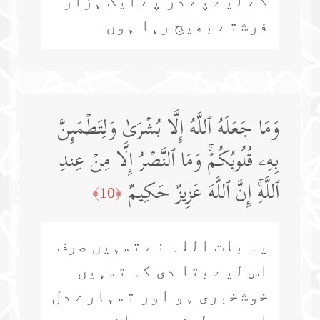
کے لیے پے در پے ایک ہزار
فرشتے بھیج رہا ہوں
وَمَا جَعَلَهُ ٱللَّهُ إِلَّا بُشۡرَىٰ وَلِتَطۡمَىِٕنَّ
بِهِۦ قُلُوبُكُمۡۚ وَمَا ٱلنَّصۡرُ إِلَّا مِنۡ عِندِ
ٱللَّهِۚ إِنَّ ٱللَّهَ عَزِیزٌ حَكِیمٌ
﴿10﴾
یہ بات اللہ نے تمہیں صرف
اس لیے بتا دی کہ تمہیں
خوشخبری ہو اور تمہارے دل