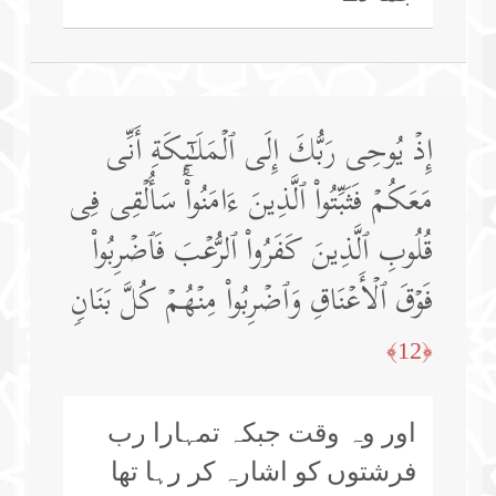
إِذۡ یُوحِی رَبُّكَ إِلَى ٱلۡمَلَـٰۤىِٕكَةِ أَنِّی
مَعَكُمۡ فَثَبِّتُوا۟ ٱلَّذِینَ ءَامَنُوا۟ۚ سَأُلۡقِی فِی
قُلُوبِ ٱلَّذِینَ كَفَرُوا۟ ٱلرُّعۡبَ فَٱضۡرِبُوا۟
فَوۡقَ ٱلۡأَعۡنَاقِ وَٱضۡرِبُوا۟ مِنۡهُمۡ كُلَّ بَنَانࣲ
﴿12﴾
اور وہ وقت جبکہ تمہارا رب
فرشتوں کو اشارہ کر رہا تھا