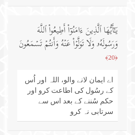
یَـٰۤأَیُّهَا ٱلَّذِینَ ءَامَنُوۤا۟ أَطِیعُوا۟ ٱللَّهَ
وَرَسُولَهُۥ وَلَا تَوَلَّوۡا۟ عَنۡهُ وَأَنتُمۡ تَسۡمَعُونَ
﴿20﴾
اے ایمان لانے والو، اللہ اور اُس
کے رسُول کی اطاعت کرو اور
حکم سُننے کے بعد اس سے
سرتابی نہ کرو