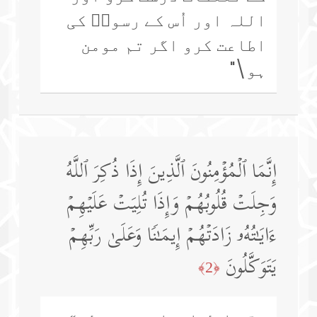
اللہ اور اُس کے رسولؐ کی
اطاعت کرو اگر تم مومن
ہو\"
إِنَّمَا ٱلۡمُؤۡمِنُونَ ٱلَّذِینَ إِذَا ذُكِرَ ٱللَّهُ
وَجِلَتۡ قُلُوبُهُمۡ وَإِذَا تُلِیَتۡ عَلَیۡهِمۡ
ءَایَـٰتُهُۥ زَادَتۡهُمۡ إِیمَـٰنࣰا وَعَلَىٰ رَبِّهِمۡ
یَتَوَكَّلُونَ
﴿2﴾