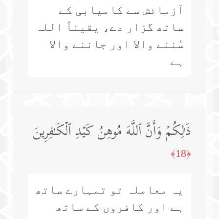
آزمائش سے کامیابی کے
ساتھ گزار دے، یقیناً اللہ
سُننے والا اور جاننے والا
ہے
ذَ ٰ⁠لِكُمۡ وَأَنَّ ٱللَّهَ مُوهِنُ كَیۡدِ ٱلۡكَـٰفِرِینَ
﴿18﴾
یہ معاملہ تو تمہارے ساتھ
ہے اور کافروں کے ساتھ