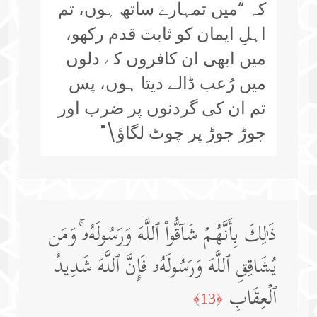
کہ “میں تمہارے ساتھ ہوں، تم
اہلِ ایمان کو ثابت قدم رکھو،
میں ابھی ان کافروں کے دلوں
میں رُعب ڈالے دیتا ہوں، پس
تم ان کی گردنوں پر ضرب اور
جوڑ جوڑ پر چوٹ لگاؤ\"
ذَ ٰ⁠لِكَ بِأَنَّهُمۡ شَاۤقُّوا۟ ٱللَّهَ وَرَسُولَهُۥۚ وَمَن
یُشَاقِقِ ٱللَّهَ وَرَسُولَهُۥ فَإِنَّ ٱللَّهَ شَدِیدُ
ٱلۡعِقَابِ
﴿13﴾