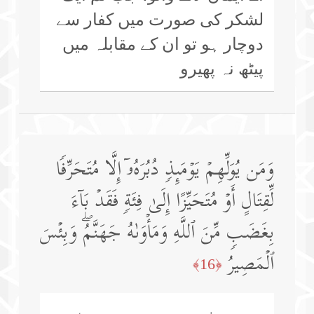
لشکر کی صورت میں کفار سے
دوچار ہو تو ان کے مقابلہ میں
پیٹھ نہ پھیرو
وَمَن یُوَلِّهِمۡ یَوۡمَىِٕذࣲ دُبُرَهُۥۤ إِلَّا مُتَحَرِّفࣰا
لِّقِتَالٍ أَوۡ مُتَحَیِّزًا إِلَىٰ فِئَةࣲ فَقَدۡ بَاۤءَ
بِغَضَبࣲ مِّنَ ٱللَّهِ وَمَأۡوَىٰهُ جَهَنَّمُۖ وَبِئۡسَ
ٱلۡمَصِیرُ
﴿16﴾