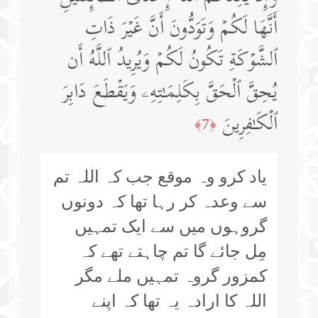
أَنَّهَا لَكُمۡ وَتَوَدُّونَ أَنَّ غَیۡرَ ذَاتِ
ٱلشَّوۡكَةِ تَكُونُ لَكُمۡ وَیُرِیدُ ٱللَّهُ أَن
یُحِقَّ ٱلۡحَقَّ بِكَلِمَـٰتِهِۦ وَیَقۡطَعَ دَابِرَ
ٱلۡكَـٰفِرِینَ
﴿7﴾
یاد کرو وہ موقع جب کہ اللہ تم
سے وعدہ کر رہا تھا کہ دونوں
گروہوں میں سے ایک تمہیں
مِل جائے گا تم چاہتے تھے کہ
کمزور گروہ تمہیں ملے مگر
اللہ کا ارادہ یہ تھا کہ اپنے