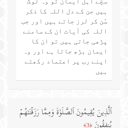
سچّے اہل ایمان تو وہ لوگ
ہیں جن کے دل اللہ کا ذکر
سُن کر لرز جاتے ہیں اور جب
اللہ کی آیات ان کے سامنے
پڑھی جاتی ہیں تو ان کا
ایمان بڑھ جاتا ہے اور وہ
اپنے رب پر اعتماد رکھتے
ہیں
ٱلَّذِینَ یُقِیمُونَ ٱلصَّلَوٰةَ وَمِمَّا رَزَقۡنَـٰهُمۡ
یُنفِقُونَ
﴿3﴾