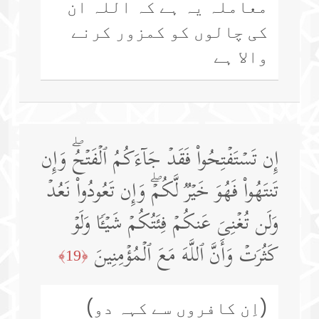
معاملہ یہ ہے کہ اللہ ان
کی چالوں کو کمزور کرنے
والا ہے
إِن تَسۡتَفۡتِحُوا۟ فَقَدۡ جَاۤءَكُمُ ٱلۡفَتۡحُۖ وَإِن
تَنتَهُوا۟ فَهُوَ خَیۡرࣱ لَّكُمۡۖ وَإِن تَعُودُوا۟ نَعُدۡ
وَلَن تُغۡنِیَ عَنكُمۡ فِئَتُكُمۡ شَیۡـࣰٔا وَلَوۡ
كَثُرَتۡ وَأَنَّ ٱللَّهَ مَعَ ٱلۡمُؤۡمِنِینَ
﴿19﴾
(اِن کافروں سے کہہ دو)