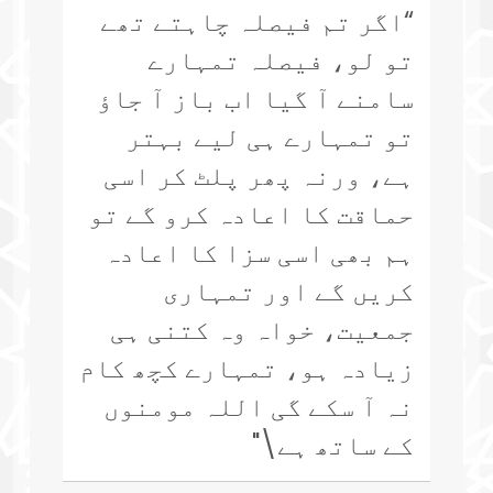
“اگر تم فیصلہ چاہتے تھے
تو لو، فیصلہ تمہارے
سامنے آ گیا اب باز آ جاؤ
تو تمہارے ہی لیے بہتر
ہے، ورنہ پھر پلٹ کر اسی
حماقت کا اعادہ کرو گے تو
ہم بھی اسی سزا کا اعادہ
کریں گے اور تمہاری
جمعیت، خواہ وہ کتنی ہی
زیادہ ہو، تمہارے کچھ کام
نہ آ سکے گی اللہ مومنوں
کے ساتھ ہے\"