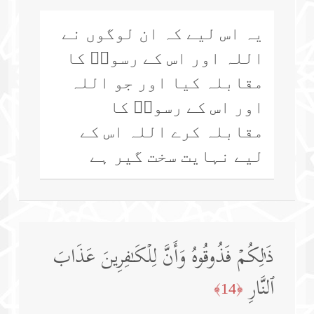
یہ اس لیے کہ ان لوگوں نے
اللہ اور اس کے رسولؐ کا
مقابلہ کیا اور جو اللہ
اور اس کے رسولؐ کا
مقابلہ کرے اللہ اس کے
لیے نہایت سخت گیر ہے
ذَ ٰ⁠لِكُمۡ فَذُوقُوهُ وَأَنَّ لِلۡكَـٰفِرِینَ عَذَابَ
ٱلنَّارِ
﴿14﴾