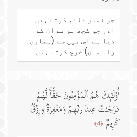
جو نماز قائم کرتے ہیں
اور جو کچھ ہم نے ان کو
دیا ہے اس میں سے (ہماری
راہ میں) خرچ کرتے ہیں
أُو۟لَـٰۤىِٕكَ هُمُ ٱلۡمُؤۡمِنُونَ حَقࣰّاۚ لَّهُمۡ
دَرَجَـٰتٌ عِندَ رَبِّهِمۡ وَمَغۡفِرَةࣱ وَرِزۡقࣱ
كَرِیمࣱ
﴿4﴾