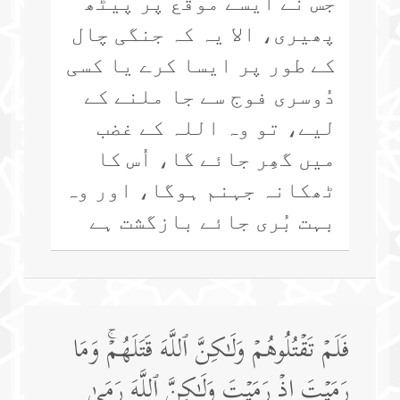
جس نے ایسے موقع پر پیٹھ
پھیری، الا یہ کہ جنگی چال
کے طور پر ایسا کرے یا کسی
دُوسری فوج سے جا ملنے کے
لیے، تو وہ اللہ کے غضب
میں گھِر جائے گا، اُس کا
ٹھکانہ جہنم ہوگا، اور وہ
بہت بُری جائے بازگشت ہے
فَلَمۡ تَقۡتُلُوهُمۡ وَلَـٰكِنَّ ٱللَّهَ قَتَلَهُمۡۚ وَمَا
رَمَیۡتَ إِذۡ رَمَیۡتَ وَلَـٰكِنَّ ٱللَّهَ رَمَىٰ