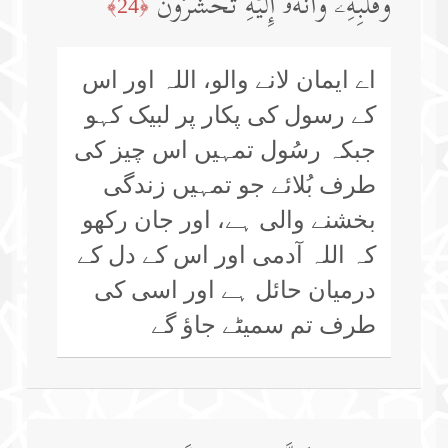
وَقَلۡبِهِۦ وَأَنَّهُۥۤ إِلَیۡهِ تُحۡشَرُونَ
﴿24﴾
اے ایمان لانے والو، اللہ اور اس
کے رسول کی پکار پر لبیک کہو
جبکہ رسُول تمہیں اس چیز کی
طرف بُلائے جو تمہیں زندگی
بخشنے والی ہے، اور جان رکھو
کہ اللہ آدمی اور اس کے دل کے
درمیان حائل ہے اور اسی کی
طرف تم سمیٹے جاؤ گے