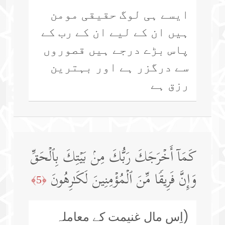
ایسے ہی لوگ حقیقی مومن
ہیں ان کے لیے ان کے رب کے
پاس بڑے درجے ہیں قصوروں
سے درگزر ہے اور بہترین
رزق ہے
كَمَاۤ أَخۡرَجَكَ رَبُّكَ مِنۢ بَیۡتِكَ بِٱلۡحَقِّ
وَإِنَّ فَرِیقࣰا مِّنَ ٱلۡمُؤۡمِنِینَ لَكَـٰرِهُونَ
﴿5﴾
(اِس مال غنیمت کے معاملہ