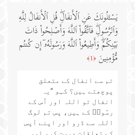
یَسۡـَٔلُونَكَ عَنِ ٱلۡأَنفَالِۖ قُلِ ٱلۡأَنفَالُ لِلَّهِ
وَٱلرَّسُولِۖ فَٱتَّقُوا۟ ٱللَّهَ وَأَصۡلِحُوا۟ ذَاتَ
بَیۡنِكُمۡۖ وَأَطِیعُوا۟ ٱللَّهَ وَرَسُولَهُۥۤ إِن كُنتُم
مُّؤۡمِنِینَ
﴿1﴾
تم سے انفال کے متعلق
پوچھتے ہیں؟ کہو “یہ
انفال تو اللہ اور اُس کے
رسُولؐ کے ہیں، پس تم لوگ
اللہ سے ڈرو اور اپنے آپس
کے تعلقات درست کرو اور