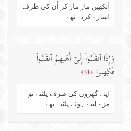
آنکھیں مار مار کر اُن کی طرف
اشارے کرتے تھے
وَإِذَا ٱنقَلَبُوۤا۟ إِلَىٰۤ أَهۡلِهِمُ ٱنقَلَبُوا۟
فَكِهِینَ
﴿31﴾
اپنے گھروں کی طرف پلٹتے تو
مزے لیتے ہوئے پلٹتے تھے