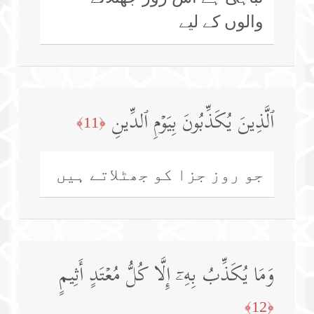
والوں کے لیے
ٱلَّذِینَ یُكَذِّبُونَ بِیَوۡمِ ٱلدِّینِ
﴿11﴾
جو روز جزا کو جھٹلاتے ہیں
وَمَا یُكَذِّبُ بِهِۦۤ إِلَّا كُلُّ مُعۡتَدٍ أَثِیمٍ
﴿12﴾