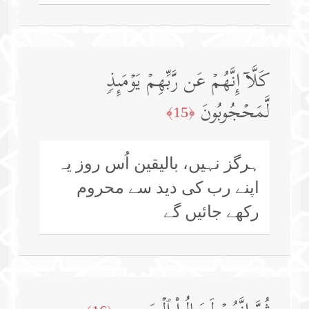
كَلَّاۤ إِنَّهُمۡ عَن رَّبِّهِمۡ یَوۡمَىِٕذࣲ
لَّمَحۡجُوبُونَ
﴿15﴾
ہرگز نہیں، بالیقین اُس روز یہ
اپنے رب کی دید سے محروم
رکھے جائیں گے