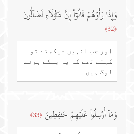
وَإِذَا رَأَوۡهُمۡ قَالُوۤا۟ إِنَّ هَـٰۤؤُلَاۤءِ لَضَاۤلُّونَ
﴿32﴾
اور جب انہیں دیکھتے تو
کہتے تھے کہ یہ بہکے ہوئے
لوگ ہیں
وَمَاۤ أُرۡسِلُوا۟ عَلَیۡهِمۡ حَـٰفِظِینَ
﴿33﴾