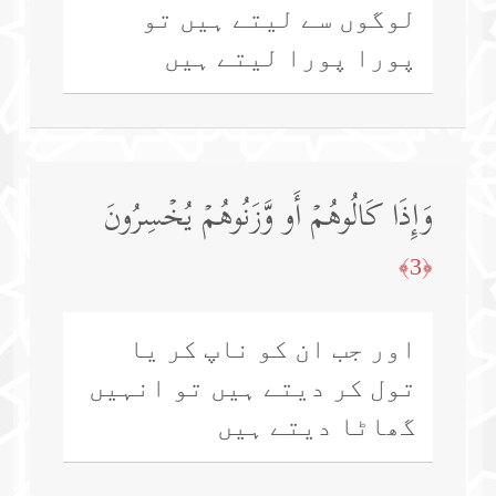
لوگوں سے لیتے ہیں تو
پورا پورا لیتے ہیں
وَإِذَا كَالُوهُمۡ أَو وَّزَنُوهُمۡ یُخۡسِرُونَ
﴿3﴾
اور جب ان کو ناپ کر یا
تول کر دیتے ہیں تو انہیں
گھاٹا دیتے ہیں