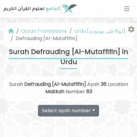
Urdu [ابوالاعلی مودودی]
Quran Translations
Defrauding [Al-Mutaffifin]
Surah Defrauding [Al-Mutaffifin] in
Urdu
Fo
Surah
Defrauding [Al-Mutaffifin]
Ayah
36
Location
Makkah
Number
83
Select ayah number