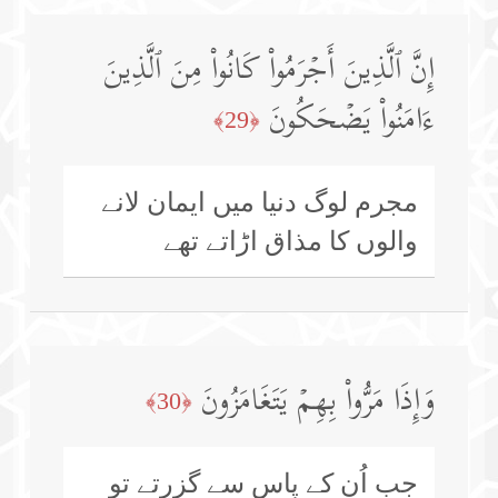
إِنَّ ٱلَّذِینَ أَجۡرَمُوا۟ كَانُوا۟ مِنَ ٱلَّذِینَ
ءَامَنُوا۟ یَضۡحَكُونَ
﴿29﴾
مجرم لوگ دنیا میں ایمان لانے
والوں کا مذاق اڑاتے تھے
وَإِذَا مَرُّوا۟ بِهِمۡ یَتَغَامَزُونَ
﴿30﴾
جب اُن کے پاس سے گزرتے تو