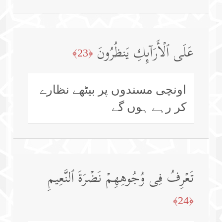
عَلَى ٱلۡأَرَاۤىِٕكِ یَنظُرُونَ
﴿23﴾
اونچی مسندوں پر بیٹھے نظارے
کر رہے ہوں گے
تَعۡرِفُ فِی وُجُوهِهِمۡ نَضۡرَةَ ٱلنَّعِیمِ
﴿24﴾