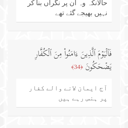
حالانکہ وہ اُن پر نگراں بنا کر
نہیں بھیجے گئے تھے
فَٱلۡیَوۡمَ ٱلَّذِینَ ءَامَنُوا۟ مِنَ ٱلۡكُفَّارِ
یَضۡحَكُونَ
﴿34﴾
آج ایمان لانے والے کفار
پر ہنس رہے ہیں