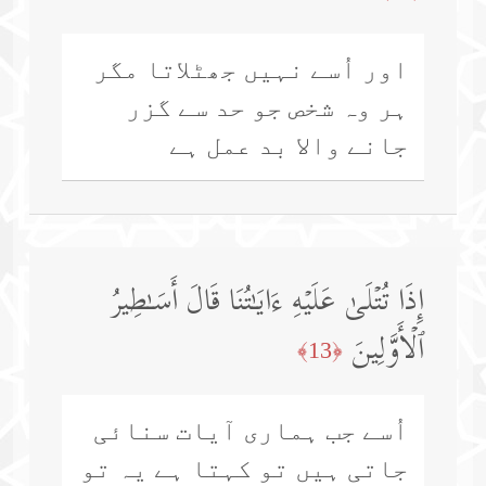
اور اُسے نہیں جھٹلاتا مگر
ہر وہ شخص جو حد سے گزر
جانے والا بد عمل ہے
إِذَا تُتۡلَىٰ عَلَیۡهِ ءَایَـٰتُنَا قَالَ أَسَـٰطِیرُ
ٱلۡأَوَّلِینَ
﴿13﴾
اُسے جب ہماری آیات سنائی
جاتی ہیں تو کہتا ہے یہ تو