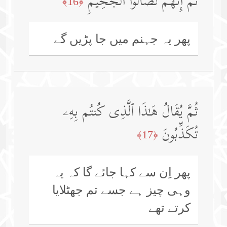
ثُمَّ إِنَّهُمۡ لَصَالُوا۟ ٱلۡجَحِیمِ
﴿16﴾
پھر یہ جہنم میں جا پڑیں گے
ثُمَّ یُقَالُ هَـٰذَا ٱلَّذِی كُنتُم بِهِۦ
تُكَذِّبُونَ
﴿17﴾
پھر اِن سے کہا جائے گا کہ یہ
وہی چیز ہے جسے تم جھٹلایا
کرتے تھے