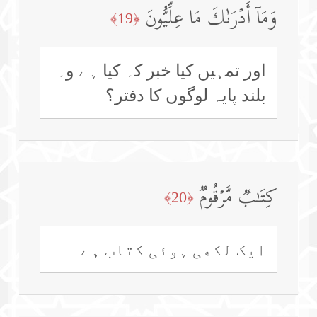
وَمَاۤ أَدۡرَىٰكَ مَا عِلِّیُّونَ
﴿19﴾
اور تمہیں کیا خبر کہ کیا ہے وہ
بلند پایہ لوگوں کا دفتر؟
كِتَـٰبࣱ مَّرۡقُومࣱ
﴿20﴾
ایک لکھی ہوئی کتاب ہے