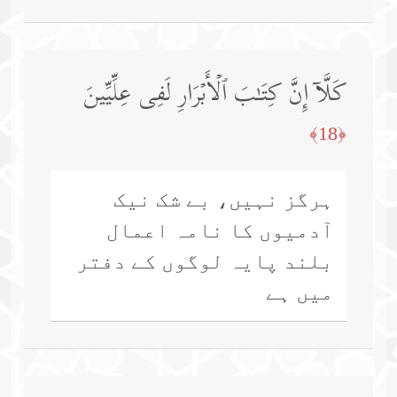
كَلَّاۤ إِنَّ كِتَـٰبَ ٱلۡأَبۡرَارِ لَفِی عِلِّیِّینَ
﴿18﴾
ہرگز نہیں، بے شک نیک
آدمیوں کا نامہ اعمال
بلند پایہ لوگوں کے دفتر
میں ہے