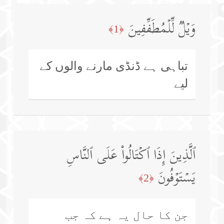
وَیۡلࣱ لِّلۡمُطَفِّفِینَ
﴿1﴾
تباہی ہے ڈنڈی مارنے والوں کے
لیے
ٱلَّذِینَ إِذَا ٱكۡتَالُوا۟ عَلَى ٱلنَّاسِ
یَسۡتَوۡفُونَ
﴿2﴾
جن کا حال یہ ہے کہ جب