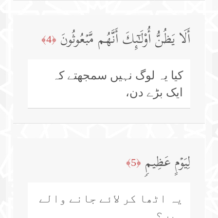
أَلَا یَظُنُّ أُو۟لَـٰۤىِٕكَ أَنَّهُم مَّبۡعُوثُونَ
﴿4﴾
کیا یہ لوگ نہیں سمجھتے کہ
ایک بڑے دن،
لِیَوۡمٍ عَظِیمࣲ
﴿5﴾
یہ اٹھا کر لائے جانے والے
ہیں؟