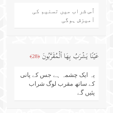
اُس شراب میں تسنیم کی
آمیزش ہوگی
عَیۡنࣰا یَشۡرَبُ بِهَا ٱلۡمُقَرَّبُونَ
﴿28﴾
یہ ایک چشمہ ہے جس کے پانی
کے ساتھ مقرب لوگ شراب
پئیں گے