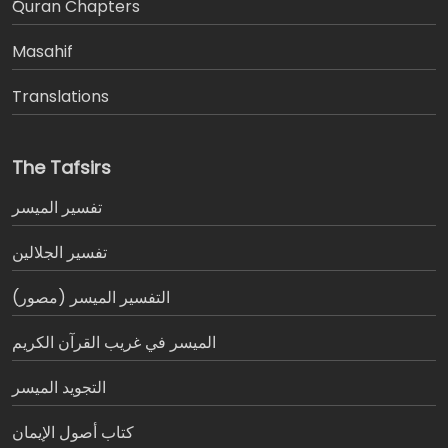
َQuran Chapters
Masahif
Translations
The Tafsirs
تفسير المیسر
تفسير الجلالين
التفسير الميسر (مصور)
الميسر في غريب القرآن الكريم
التجويد الميسر
كتاب أصول الإيمان