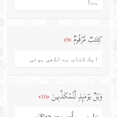
ہے؟
كِتَـٰبࣱ مَّرۡقُومࣱ
﴿9﴾
ایک کتاب ہے لکھی ہوئی
وَیۡلࣱ یَوۡمَىِٕذࣲ لِّلۡمُكَذِّبِینَ
﴿10﴾
تباہی ہے اُس روز جھٹلانے