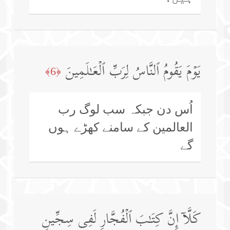
یَوۡمَ یَقُومُ ٱلنَّاسُ لِرَبِّ ٱلۡعَـٰلَمِینَ
﴿6﴾
اُس دن جبکہ سب لوگ رب
العالمین کے سامنے کھڑے ہوں
گے
كَلَّاۤ إِنَّ كِتَـٰبَ ٱلۡفُجَّارِ لَفِی سِجِّینࣲ