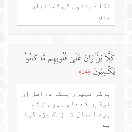
اگلے وقتوں کی کہانیاں
ہیں
كَلَّاۖ بَلۡۜ رَانَ عَلَىٰ قُلُوبِهِم مَّا كَانُوا۟
یَكۡسِبُونَ
﴿14﴾
ہرگز نہیں، بلکہ دراصل اِن
لوگوں کے دلوں پر اِن کے
برے اعمال کا زنگ چڑھ گیا
ہے