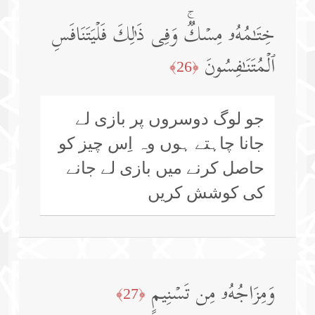
خِتَـٰمُهُۥ مِسۡكࣱۚ وَفِی ذَ ٰ⁠لِكَ فَلۡیَتَنَافَسِ
ٱلۡمُتَنَـٰفِسُونَ
﴿26﴾
جو لوگ دوسروں پر بازی لے
جانا چاہتے ہوں وہ اِس چیز کو
حاصل کرنے میں بازی لے جانے
کی کوشش کریں
وَمِزَاجُهُۥ مِن تَسۡنِیمٍ
﴿27﴾