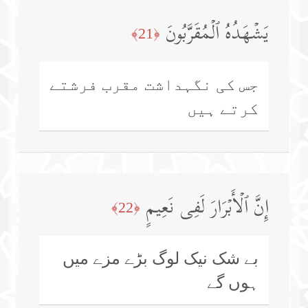
یَشۡهَدُهُ ٱلۡمُقَرَّبُونَ
﴿21﴾
جس کی نگہداشت مقرب فرشتے
کرتے ہیں
إِنَّ ٱلۡأَبۡرَارَ لَفِی نَعِیمٍ
﴿22﴾
بے شک نیک لوگ بڑے مزے میں
ہوں گے