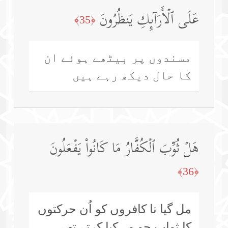
عَلَى ٱلۡأَرَاۤىِٕكِ یَنظُرُونَ
﴿35﴾
مسندوں پر بیٹھے ہوئے ان
کا حال دیکھ رہے ہیں
هَلۡ ثُوِّبَ ٱلۡكُفَّارُ مَا كَانُوا۟ یَفۡعَلُونَ
﴿36﴾
مل گیا نا کافروں کو اُن حرکتوں
کا ثواب جو وہ کیا کرتے تھے