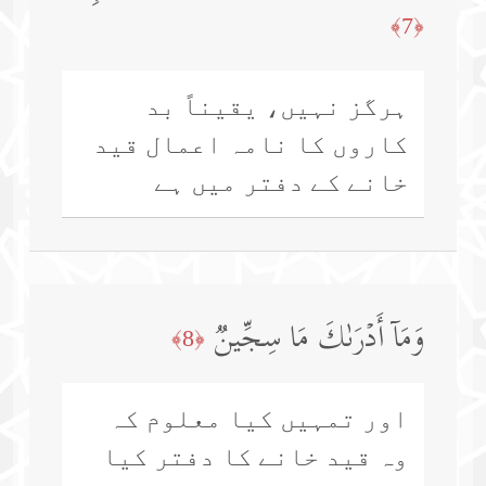
﴿7﴾
ہرگز نہیں، یقیناً بد
کاروں کا نامہ اعمال قید
خانے کے دفتر میں ہے
وَمَاۤ أَدۡرَىٰكَ مَا سِجِّینࣱ
﴿8﴾
اور تمہیں کیا معلوم کہ
وہ قید خانے کا دفتر کیا