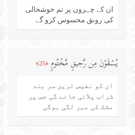
ان کے چہروں پر تم خوشحالی
کی رونق محسوس کرو گے
یُسۡقَوۡنَ مِن رَّحِیقࣲ مَّخۡتُومٍ
﴿25﴾
ان کو نفیس ترین سر بند
شراب پلائی جائے گی جس پر
مشک کی مہر لگی ہوگی