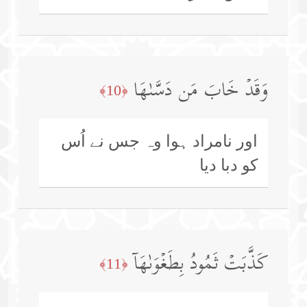
وَقَدۡ خَابَ مَن دَسَّىٰهَا
﴿10﴾
اور نامراد ہوا وہ جس نے اُس
کو دبا دیا
كَذَّبَتۡ ثَمُودُ بِطَغۡوَىٰهَاۤ
﴿11﴾