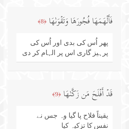
فَأَلۡهَمَهَا فُجُورَهَا وَتَقۡوَىٰهَا
﴿8﴾
پھر اُس کی بدی اور اُس کی
پرہیز گاری اس پر الہام کر دی
قَدۡ أَفۡلَحَ مَن زَكَّىٰهَا
﴿9﴾
یقیناً فلاح پا گیا وہ جس نے
نفس کا تزکیہ کیا