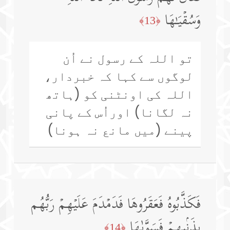
وَسُقۡیَـٰهَا
﴿13﴾
تو اللہ کے رسول نے اُن
لوگوں سے کہا کہ خبردار،
اللہ کی اونٹنی کو (ہاتھ
نہ لگانا) اوراُس کے پانی
پینے (میں مانع نہ ہونا)
فَكَذَّبُوهُ فَعَقَرُوهَا فَدَمۡدَمَ عَلَیۡهِمۡ رَبُّهُم
بِذَنۢبِهِمۡ فَسَوَّىٰهَا
﴿14﴾