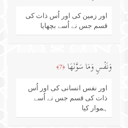
اور زمین کی اور اُس ذات کی
قسم جس نے اُسے بچھایا
وَنَفۡسࣲ وَمَا سَوَّىٰهَا
﴿7﴾
اور نفس انسانی کی اور اُس
ذات کی قسم جس نے اُسے
ہموار کیا