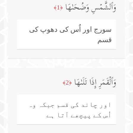
وَٱلشَّمۡسِ وَضُحَىٰهَا
﴿1﴾
سورج اور اُس کی دھوپ کی
قسم
وَٱلۡقَمَرِ إِذَا تَلَىٰهَا
﴿2﴾
اور چاند کی قسم جبکہ وہ
اُس کے پیچھے آتا ہے