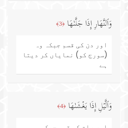
وَٱلنَّهَارِ إِذَا جَلَّىٰهَا
﴿3﴾
اور دن کی قسم جبکہ وہ
(سورج کو) نمایاں کر دیتا
ہے
وَٱلَّیۡلِ إِذَا یَغۡشَىٰهَا
﴿4﴾
اور رات کی قسم جبکہ وہ