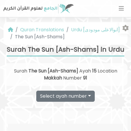
Urdu [ابوالاعلی مودودی]
Quran Translations
The Sun [Ash-Shams]
Surah The Sun [Ash-Shams] in Urdu
Surah
The Sun [Ash-Shams]
Ayah
15
Location
Fo
Makkah
Number
91
Select ayah number