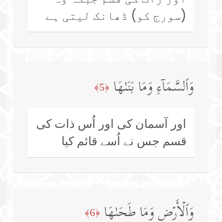
(سورج کو) ڈھانک لیتی ہے
وَٱلسَّمَاۤءِ وَمَا بَنَىٰهَا
﴿5﴾
اور آسمان کی اور اُس ذات کی
قسم جس نے اُسے قائم کیا
وَٱلۡأَرۡضِ وَمَا طَحَىٰهَا
﴿6﴾