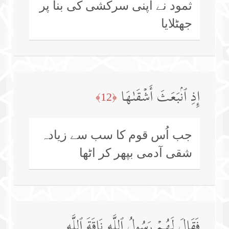
ثمود نے اپنی سرکشی کی بنا پر
جھٹلایا
إِذِ ٱنۢبَعَثَ أَشۡقَىٰهَا
﴿12﴾
جب اُس قوم کا سب سے زیادہ
شقی آدمی بپھر کر اٹھا
فَقَالَ لَهُمۡ رَسُولُ ٱللَّهِ نَاقَةَ ٱللَّهِ