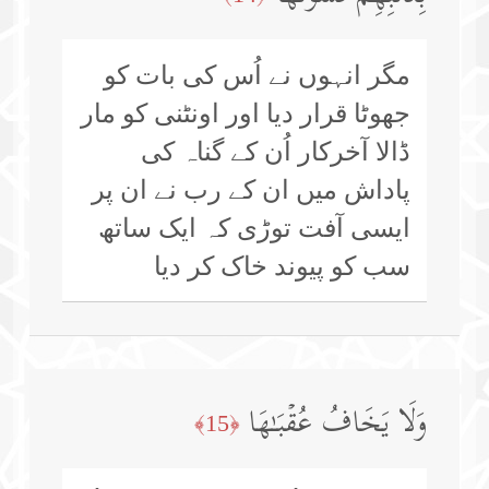
مگر انہوں نے اُس کی بات کو
جھوٹا قرار دیا اور اونٹنی کو مار
ڈالا آخرکار اُن کے گناہ کی
پاداش میں ان کے رب نے ان پر
ایسی آفت توڑی کہ ایک ساتھ
سب کو پیوند خاک کر دیا
وَلَا یَخَافُ عُقۡبَـٰهَا
﴿15﴾