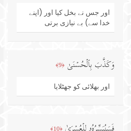
اور جس نے بخل کیا اور (اپنے
خدا سے) بے نیازی برتی
وَكَذَّبَ بِٱلۡحُسۡنَىٰ
﴿9﴾
اور بھلائی کو جھٹلایا
فَسَنُیَسِّرُهُۥ لِلۡعُسۡرَىٰ
﴿10﴾