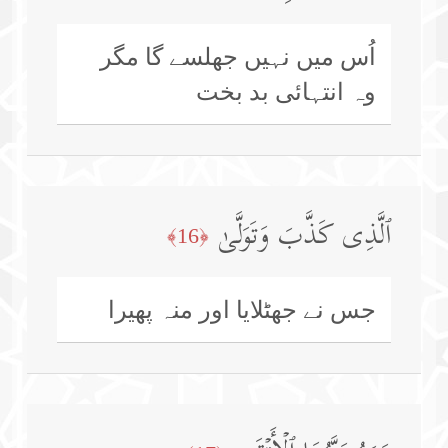
اُس میں نہیں جھلسے گا مگر
وہ انتہائی بد بخت
ٱلَّذِی كَذَّبَ وَتَوَلَّىٰ
﴿16﴾
جس نے جھٹلایا اور منہ پھیرا