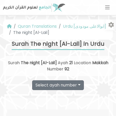
Urdu [ابوالاعلی مودودی]
Quran Translations
The night [Al-Lail]
Surah The night [Al-Lail] in Urdu
Surah
The night [Al-Lail]
Ayah
21
Location
Makkah
Fo
Number
92
Select ayah number