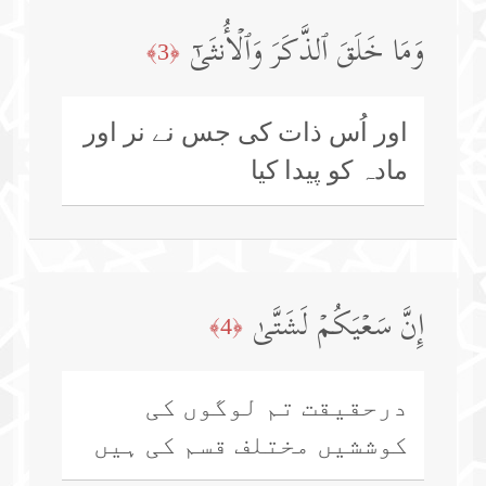
وَمَا خَلَقَ ٱلذَّكَرَ وَٱلۡأُنثَىٰۤ
﴿3﴾
اور اُس ذات کی جس نے نر اور
مادہ کو پیدا کیا
إِنَّ سَعۡیَكُمۡ لَشَتَّىٰ
﴿4﴾
درحقیقت تم لوگوں کی
کوششیں مختلف قسم کی ہیں