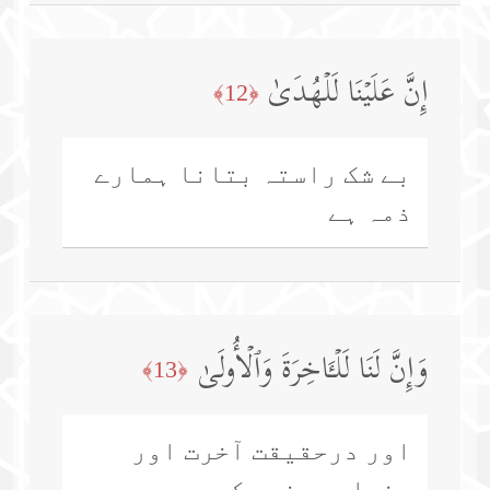
إِنَّ عَلَیۡنَا لَلۡهُدَىٰ
﴿12﴾
بے شک راستہ بتانا ہمارے
ذمہ ہے
وَإِنَّ لَنَا لَلۡـَٔاخِرَةَ وَٱلۡأُولَىٰ
﴿13﴾
اور درحقیقت آخرت اور
دنیا، دونوں کے ہم ہی