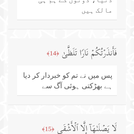
مالک ہیں
فَأَنذَرۡتُكُمۡ نَارࣰا تَلَظَّىٰ
﴿14﴾
پس میں نے تم کو خبردار کر دیا
ہے بھڑکتی ہوئی آگ سے
لَا یَصۡلَىٰهَاۤ إِلَّا ٱلۡأَشۡقَى
﴿15﴾