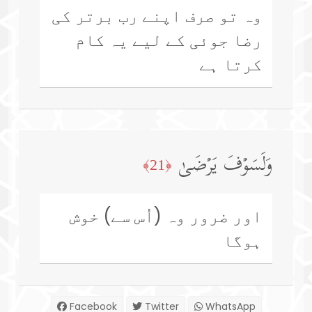
وہ تو صرف اپنے رب برتر کی
رضا جوئی کے لیے یہ کام
کرتا ہے
وَلَسَوۡفَ یَرۡضَىٰ
﴿21﴾
اور ضرور وہ (اُس سے) خوش
ہوگا
Facebook
Twitter
WhatsApp