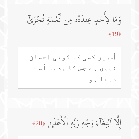
وَمَا لِأَحَدٍ عِندَهُۥ مِن نِّعۡمَةࣲ تُجۡزَىٰۤ
﴿19﴾
اُس پر کسی کا کوئی احسان
نہیں ہے جس کا بدلہ اُسے
دینا ہو
إِلَّا ٱبۡتِغَاۤءَ وَجۡهِ رَبِّهِ ٱلۡأَعۡلَىٰ
﴿20﴾