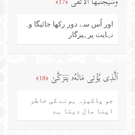
وَسَیُجَنَّبُهَا ٱلۡأَتۡقَى
﴿17﴾
اور اُس سے دور رکھا جائیگا وہ
نہایت پرہیزگار
ٱلَّذِی یُؤۡتِی مَالَهُۥ یَتَزَكَّىٰ
﴿18﴾
جو پاکیزہ ہونے کی خاطر
اپنا مال دیتا ہے