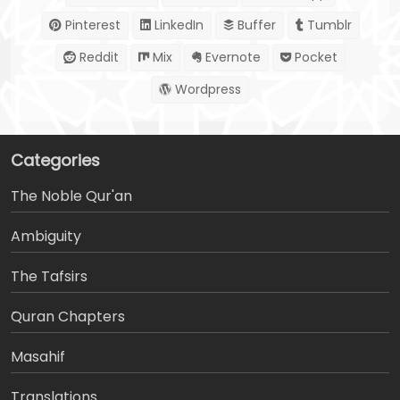
Pinterest
LinkedIn
Buffer
Tumblr
Reddit
Mix
Evernote
Pocket
Wordpress
Categories
The Noble Qur'an
Ambiguity
The Tafsirs
َQuran Chapters
Masahif
Translations