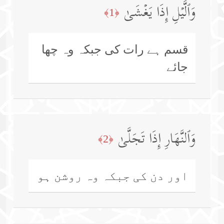
وَٱلَّیۡلِ إِذَا یَغۡشَىٰ
﴿1﴾
قسم ہے رات کی جبکہ وہ چھا
جائے
وَٱلنَّهَارِ إِذَا تَجَلَّىٰ
﴿2﴾
اور دن کی جبکہ وہ روشن ہو