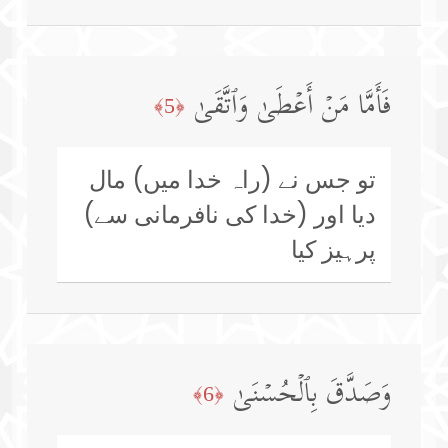
فَأَمَّا مَنۡ أَعۡطَىٰ وَٱتَّقَىٰ
﴿5﴾
تو جس نے (راہ خدا میں) مال
دیا اور (خدا کی نافرمانی سے)
پرہیز کیا
وَصَدَّقَ بِٱلۡحُسۡنَىٰ
﴿6﴾