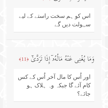
اس کو ہم سخت راستے کے لیے
سہولت دیں گے
وَمَا یُغۡنِی عَنۡهُ مَالُهُۥۤ إِذَا تَرَدَّىٰۤ
﴿11﴾
اور اُس کا مال آخر اُس کے کس
کام آئے گا جبکہ وہ ہلاک ہو
جائے؟