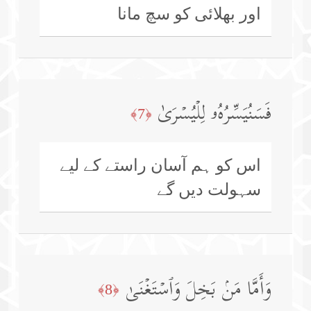
اور بھلائی کو سچ مانا
فَسَنُیَسِّرُهُۥ لِلۡیُسۡرَىٰ
﴿7﴾
اس کو ہم آسان راستے کے لیے
سہولت دیں گے
وَأَمَّا مَنۢ بَخِلَ وَٱسۡتَغۡنَىٰ
﴿8﴾