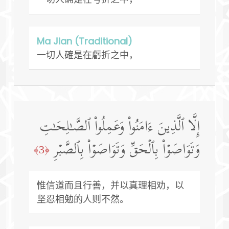
Ma Jian (Traditional)
一切人確是在虧折之中，
إِلَّا ٱلَّذِینَ ءَامَنُوا۟ وَعَمِلُوا۟ ٱلصَّـٰلِحَـٰتِ
وَتَوَاصَوۡا۟ بِٱلۡحَقِّ وَتَوَاصَوۡا۟ بِٱلصَّبۡرِ
﴿3﴾
惟信道而且行善，并以真理相劝，以
坚忍相勉的人则不然。