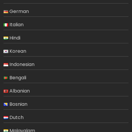
German
Italian
Hindi
Korean
Indonesian
Bengali
Albanian
Bosnian
Dutch
Malayalam