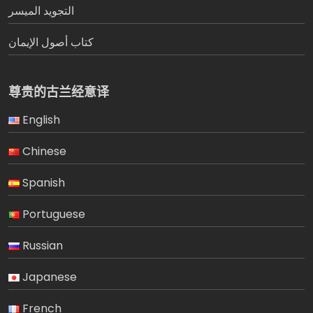
التجويد الميسر
كتاب أصول الإيمان
尊贵的古兰经意译
English
Chinese
Spanish
Portuguese
Russian
Japanese
French