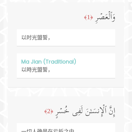
وَٱلۡعَصۡرِ
﴿1﴾
以时光盟誓，
Ma Jian (Traditional)
以時光盟誓，
إِنَّ ٱلۡإِنسَـٰنَ لَفِی خُسۡرٍ
﴿2﴾
一切人确是在亏折之中，