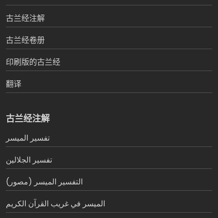
古兰经注解
古兰经卷册
印刷版的古兰经
翻译
古兰经注解
تفسير المیسر
تفسير الجلالين
التفسير الميسر (مصور)
الميسر في غريب القرآن الكريم