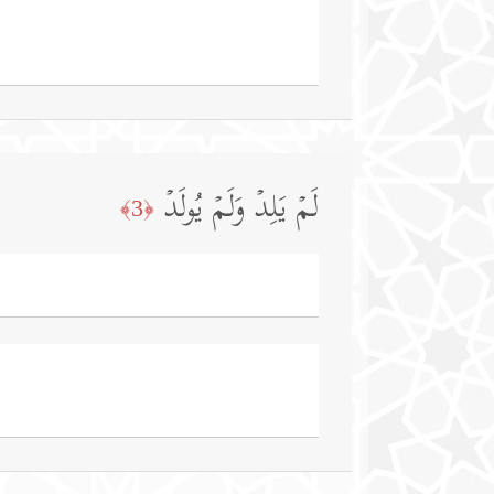
لَمۡ یَلِدۡ وَلَمۡ یُولَدۡ
﴿3﴾