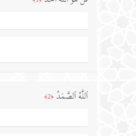
قُلۡ هُوَ ٱللَّهُ أَحَدٌ
ٱللَّهُ ٱلصَّمَدُ
﴿2﴾