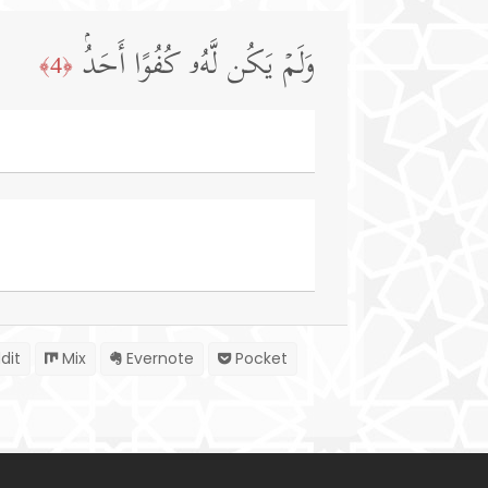
وَلَمۡ یَكُن لَّهُۥ كُفُوًا أَحَدُۢ
﴿4﴾
dit
Mix
Evernote
Pocket