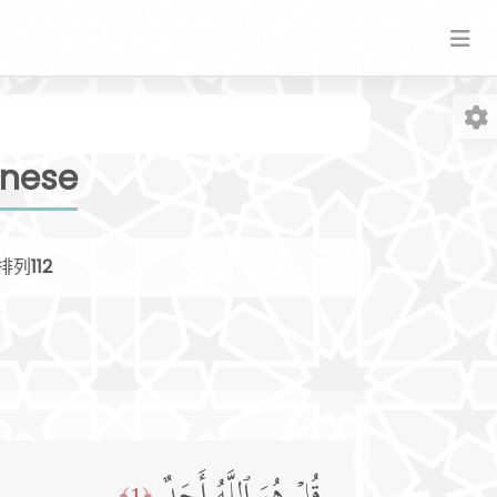
inese
排列
112
字
﴿1﴾