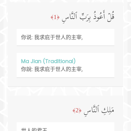
قُلۡ أَعُوذُ بِرَبِّ ٱلنَّاسِ
﴿1﴾
你说: 我求庇于世人的主宰,
Ma Jian (Traditional)
你說: 我求庇于世人的主宰,
مَلِكِ ٱلنَّاسِ
﴿2﴾
世人的君王,