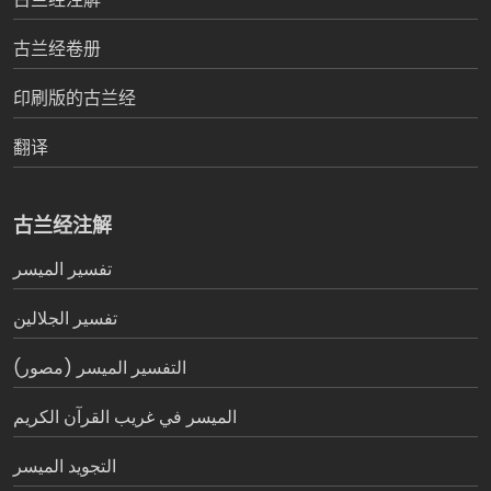
古兰经卷册
印刷版的古兰经
翻译
古兰经注解
تفسير المیسر
تفسير الجلالين
التفسير الميسر (مصور)
الميسر في غريب القرآن الكريم
التجويد الميسر