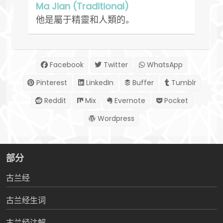
Ma Jian (Traditional)
他是屬于精靈和人類的。
Facebook
Twitter
WhatsApp
Pinterest
LinkedIn
Buffer
Tumblr
Reddit
Mix
Evernote
Pocket
Wordpress
部分
古兰经
古兰经生词
古兰经注解