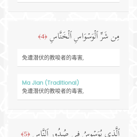
مِن شَرِّ ٱلۡوَسۡوَاسِ ٱلۡخَنَّاسِ
﴿4﴾
免遭潜伏的教唆者的毒害,
Ma Jian (Traditional)
免遭潛伏的教唆者的毒害,
ٱلَّذِی یُوَسۡوِسُ فِی صُدُورِ ٱلنَّاسِ
﴿5﴾