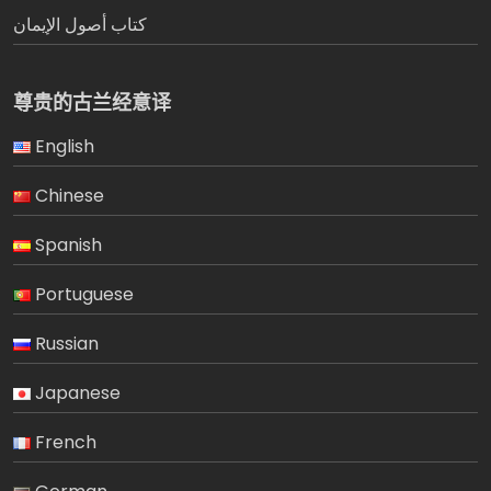
كتاب أصول الإيمان
尊贵的古兰经意译
English
Chinese
Spanish
Portuguese
Russian
Japanese
French