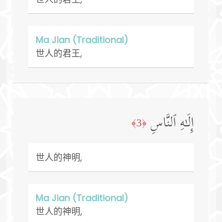
Ma Jian (Traditional)
世人的君王,
إِلَـٰهِ ٱلنَّاسِ
﴿3﴾
世人的神明,
Ma Jian (Traditional)
世人的神明,