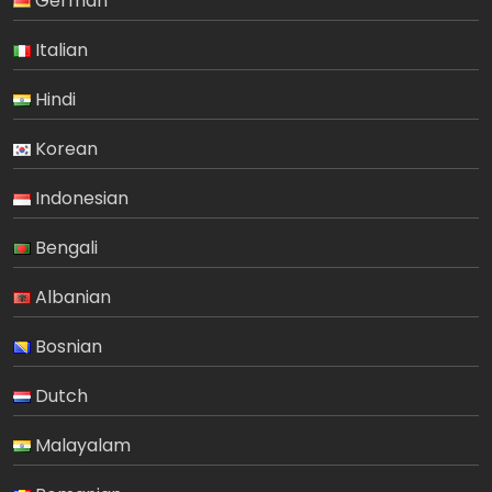
German
Italian
Hindi
Korean
Indonesian
Bengali
Albanian
Bosnian
Dutch
Malayalam