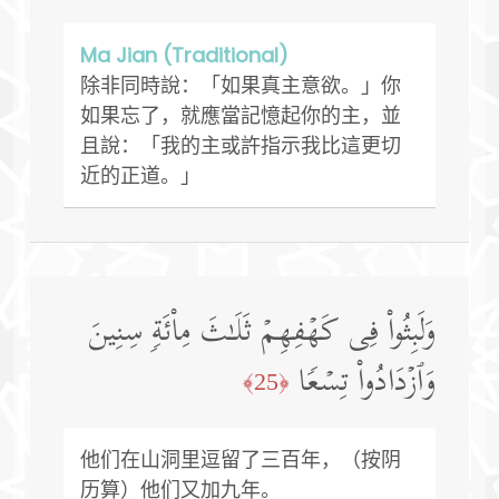
Ma Jian (Traditional)
除非同時說：「如果真主意欲。」你
如果忘了，就應當記憶起你的主，並
且說：「我的主或許指示我比這更切
近的正道。」
وَلَبِثُوا۟ فِی كَهۡفِهِمۡ ثَلَـٰثَ مِا۟ئَةࣲ سِنِینَ
وَٱزۡدَادُوا۟ تِسۡعࣰا
﴿25﴾
他们在山洞里逗留了三百年，（按阴
历算）他们又加九年。