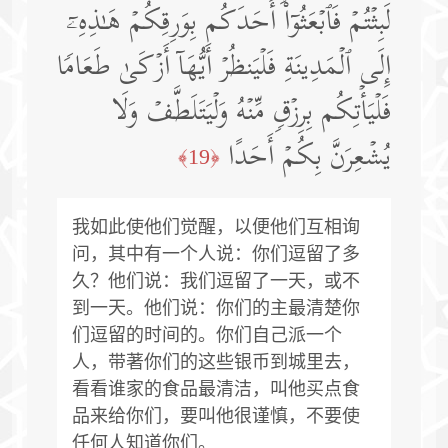
لَبِثۡتُمۡ فَٱبۡعَثُوۤا۟ أَحَدَكُم بِوَرِقِكُمۡ هَـٰذِهِۦۤ
إِلَى ٱلۡمَدِینَةِ فَلۡیَنظُرۡ أَیُّهَاۤ أَزۡكَىٰ طَعَامࣰا
فَلۡیَأۡتِكُم بِرِزۡقࣲ مِّنۡهُ وَلۡیَتَلَطَّفۡ وَلَا
یُشۡعِرَنَّ بِكُمۡ أَحَدًا
﴿19﴾
我如此使他们觉醒，以便他们互相询
问，其中有一个人说：你们逗留了多
久？他们说：我们逗留了一天，或不
到一天。他们说：你们的主最清楚你
们逗留的时间的。你们自己派一个
人，带著你们的这些银币到城里去，
看看谁家的食品最清洁，叫他买点食
品来给你们，要叫他很谨慎，不要使
任何人知道你们。