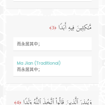
مَّـٰكِثِینَ فِیهِ أَبَدࣰا
﴿3﴾
而永居其中；
Ma Jian (Traditional)
而永居其中；
وَیُنذِرَ ٱلَّذِینَ قَالُوا۟ ٱتَّخَذَ ٱللَّهُ وَلَدࣰا
﴿4﴾