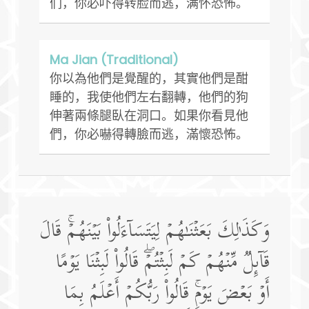
们，你必吓得转脸而逃，满怀恐怖。
Ma Jian (Traditional)
你以為他們是覺醒的，其實他們是酣
睡的，我使他們左右翻轉，他們的狗
伸著兩條腿臥在洞口。如果你看見他
們，你必嚇得轉臉而逃，滿懷恐怖。
وَكَذَ ٰ⁠لِكَ بَعَثۡنَـٰهُمۡ لِیَتَسَاۤءَلُوا۟ بَیۡنَهُمۡۚ قَالَ
قَاۤىِٕلࣱ مِّنۡهُمۡ كَمۡ لَبِثۡتُمۡۖ قَالُوا۟ لَبِثۡنَا یَوۡمًا
أَوۡ بَعۡضَ یَوۡمࣲۚ قَالُوا۟ رَبُّكُمۡ أَعۡلَمُ بِمَا