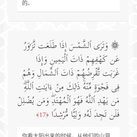
的。
۞ وَتَرَى ٱلشَّمۡسَ إِذَا طَلَعَت تَّزَ ٰ⁠وَرُ
عَن كَهۡفِهِمۡ ذَاتَ ٱلۡیَمِینِ وَإِذَا
غَرَبَت تَّقۡرِضُهُمۡ ذَاتَ ٱلشِّمَالِ وَهُمۡ
فِی فَجۡوَةࣲ مِّنۡهُۚ ذَ ٰ⁠لِكَ مِنۡ ءَایَـٰتِ ٱللَّهِۗ
مَن یَهۡدِ ٱللَّهُ فَهُوَ ٱلۡمُهۡتَدِۖ وَمَن یُضۡلِلۡ
فَلَن تَجِدَ لَهُۥ وَلِیࣰّا مُّرۡشِدࣰا
﴿17﴾
你看太阳出来的时候，从他们的山洞