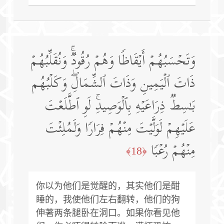
وَتَحۡسَبُهُمۡ أَیۡقَاظࣰا وَهُمۡ رُقُودࣱۚ وَنُقَلِّبُهُمۡ
ذَاتَ ٱلۡیَمِینِ وَذَاتَ ٱلشِّمَالِۖ وَكَلۡبُهُم
بَـٰسِطࣱ ذِرَاعَیۡهِ بِٱلۡوَصِیدِۚ لَوِ ٱطَّلَعۡتَ
عَلَیۡهِمۡ لَوَلَّیۡتَ مِنۡهُمۡ فِرَارࣰا وَلَمُلِئۡتَ
مِنۡهُمۡ رُعۡبࣰا
﴿18﴾
你以为他们是觉醒的，其实他们是酣
睡的，我使他们左右翻转，他们的狗
伸著两条腿卧在洞口。如果你看见他