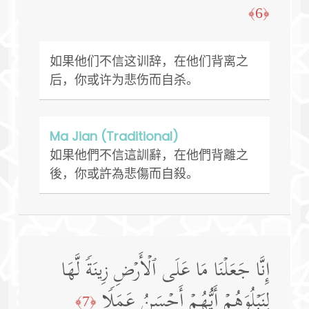
﴿6﴾
如果他们不信这训辞，在他们背离之
后，你或许为悲伤而自杀。
Ma Jian (Traditional)
如果他們不信這訓辭，在他們背離之
後，你或許為悲傷而自殺。
إِنَّا جَعَلۡنَا مَا عَلَى ٱلۡأَرۡضِ زِینَةࣰ لَّهَا
لِنَبۡلُوَهُمۡ أَیُّهُمۡ أَحۡسَنُ عَمَلࣰا
﴿7﴾