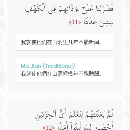
فَضَرَبۡنَا عَلَىٰۤ ءَاذَانِهِمۡ فِی ٱلۡكَهۡفِ
سِنِینَ عَدَدࣰا
﴿11﴾
我就使他们在山洞里几年不能听闻。
Ma Jian (Traditional)
我就使他們在山洞裡幾年不能聽聞。
ثُمَّ بَعَثۡنَـٰهُمۡ لِنَعۡلَمَ أَیُّ ٱلۡحِزۡبَیۡنِ
أَحۡصَىٰ لِمَا لَبِثُوۤا۟ أَمَدࣰا
﴿12﴾