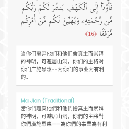
فَأۡوُۥۤا۟ إِلَى ٱلۡكَهۡفِ یَنشُرۡ لَكُمۡ رَبُّكُم
مِّن رَّحۡمَتِهِۦ وَیُهَیِّئۡ لَكُم مِّنۡ أَمۡرِكُم
مِّرۡفَقࣰا
﴿16﴾
当你们离弃他们和他们舍真主而崇拜
的神明，可避居山洞，你们的主将对
你们广施恩惠--为你们的事业为有利
的。
Ma Jian (Traditional)
當你們離棄他們和他們捨真主而崇拜
的神明，可避居山洞，你們的主將對
你們廣施恩惠——為你們的事業為有利