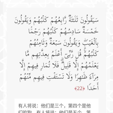
سَیَقُولُونَ ثَلَـٰثَةࣱ رَّابِعُهُمۡ كَلۡبُهُمۡ وَیَقُولُونَ
خَمۡسَةࣱ سَادِسُهُمۡ كَلۡبُهُمۡ رَجۡمَۢا
بِٱلۡغَیۡبِۖ وَیَقُولُونَ سَبۡعَةࣱ وَثَامِنُهُمۡ
كَلۡبُهُمۡۚ قُل رَّبِّیۤ أَعۡلَمُ بِعِدَّتِهِم مَّا
یَعۡلَمُهُمۡ إِلَّا قَلِیلࣱۗ فَلَا تُمَارِ فِیهِمۡ إِلَّا
مِرَاۤءࣰ ظَـٰهِرࣰا وَلَا تَسۡتَفۡتِ فِیهِم مِّنۡهُمۡ
أَحَدࣰا
﴿22﴾
有人将说：他们是三个，第四个是他
们的狗。有人将说：他们是五个，第