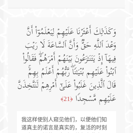
وَكَذَ ٰ⁠لِكَ أَعۡثَرۡنَا عَلَیۡهِمۡ لِیَعۡلَمُوۤا۟ أَنَّ
وَعۡدَ ٱللَّهِ حَقࣱّ وَأَنَّ ٱلسَّاعَةَ لَا رَیۡبَ
فِیهَاۤ إِذۡ یَتَنَـٰزَعُونَ بَیۡنَهُمۡ أَمۡرَهُمۡۖ فَقَالُوا۟
ٱبۡنُوا۟ عَلَیۡهِم بُنۡیَـٰنࣰاۖ رَّبُّهُمۡ أَعۡلَمُ بِهِمۡۚ
قَالَ ٱلَّذِینَ غَلَبُوا۟ عَلَىٰۤ أَمۡرِهِمۡ لَنَتَّخِذَنَّ
عَلَیۡهِم مَّسۡجِدࣰا
﴿21﴾
我这样使别人窥见他们，以便他们知
道真主的诺言是真实的，复活的时刻