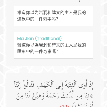
难道你以为岩洞和碑文的主人是我的
迹象中的一件奇事吗？
Ma Jian (Traditional)
難道你以為岩洞和碑文的主人是我的
蹟象中的一件奇事嗎？
إِذۡ أَوَى ٱلۡفِتۡیَةُ إِلَى ٱلۡكَهۡفِ فَقَالُوا۟ رَبَّنَاۤ
ءَاتِنَا مِن لَّدُنكَ رَحۡمَةࣰ وَهَیِّئۡ لَنَا مِنۡ
أَمۡرِنَا رَشَدࣰا
﴿10﴾