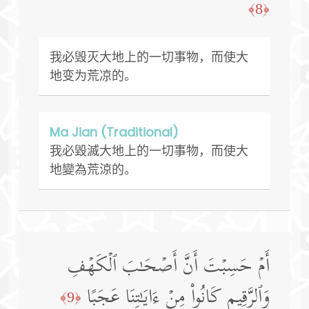
﴿8﴾
我必毁灭大地上的一切事物，而使大
地变为荒凉的。
Ma Jian (Traditional)
我必毀滅大地上的一切事物，而使大
地變為荒涼的。
أَمۡ حَسِبۡتَ أَنَّ أَصۡحَـٰبَ ٱلۡكَهۡفِ
وَٱلرَّقِیمِ كَانُوا۟ مِنۡ ءَایَـٰتِنَا عَجَبًا
﴿9﴾