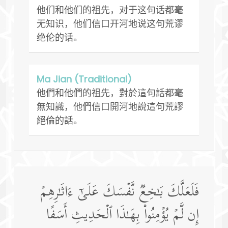
他们和他们的祖先，对于这句话都毫
无知识，他们信口开河地说这句荒谬
绝伦的话。
Ma Jian (Traditional)
他們和他們的祖先，對於這句話都毫
無知識，他們信口開河地說這句荒謬
絕倫的話。
فَلَعَلَّكَ بَـٰخِعࣱ نَّفۡسَكَ عَلَىٰۤ ءَاثَـٰرِهِمۡ
إِن لَّمۡ یُؤۡمِنُوا۟ بِهَـٰذَا ٱلۡحَدِیثِ أَسَفًا