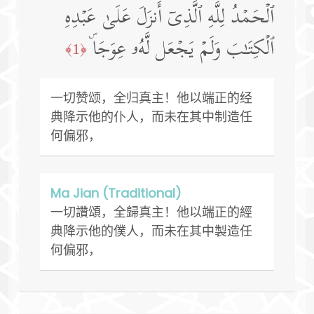
ٱلۡحَمۡدُ لِلَّهِ ٱلَّذِیۤ أَنزَلَ عَلَىٰ عَبۡدِهِ
ٱلۡكِتَـٰبَ وَلَمۡ یَجۡعَل لَّهُۥ عِوَجَاۜ
﴿1﴾
一切赞颂，全归真主！他以端正的经
典降示他的仆人，而未在其中制造任
何偏邪，
Ma Jian (Traditional)
一切讚頌，全歸真主！他以端正的經
典降示他的僕人，而未在其中製造任
何偏邪，