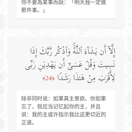
你不要為某事而說：「明天我一定做
那件事。」
إِلَّاۤ أَن یَشَاۤءَ ٱللَّهُۚ وَٱذۡكُر رَّبَّكَ إِذَا
نَسِیتَ وَقُلۡ عَسَىٰۤ أَن یَهۡدِیَنِ رَبِّی
لِأَقۡرَبَ مِنۡ هَـٰذَا رَشَدࣰا
﴿24﴾
除非同时说：如果真主意欲。你如果
忘了，就应当记忆起你的主，并且
说：我的主或许指示我比这更切近的
正道。