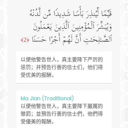
قَیِّمࣰا لِّیُنذِرَ بَأۡسࣰا شَدِیدࣰا مِّن لَّدُنۡهُ
وَیُبَشِّرَ ٱلۡمُؤۡمِنِینَ ٱلَّذِینَ یَعۡمَلُونَ
ٱلصَّـٰلِحَـٰتِ أَنَّ لَهُمۡ أَجۡرًا حَسَنࣰا
﴿2﴾
以便他警告世人，真主要降下严厉的
惩罚；并预告行善的信士们，他们得
受优美的报酬，
Ma Jian (Traditional)
以便他警告世人，真主要降下嚴厲的
懲罰；並預告行善的信士們，他們得
受優美的報酬，