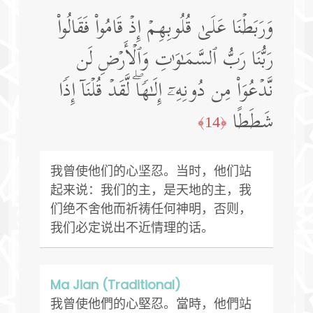
وَرَبَطۡنَا عَلَىٰ قُلُوبِهِمۡ إِذۡ قَامُوا۟ فَقَالُوا۟
رَبُّنَا رَبُّ ٱلسَّمَـٰوَ ٰ⁠تِ وَٱلۡأَرۡضِ لَن
نَّدۡعُوَا۟ مِن دُونِهِۦۤ إِلَـٰهࣰاۖ لَّقَدۡ قُلۡنَاۤ إِذࣰا
شَطَطًا
﴿14﴾
我曾使他们的心坚忍。当时，他们站
起来说：我们的主，是天地的主，我
们绝不舍他而祈祷任何神明，否则，
我们必定说出不近情理的话。
Ma Jian (Traditional)
我曾使他們的心堅忍。當時，他們站