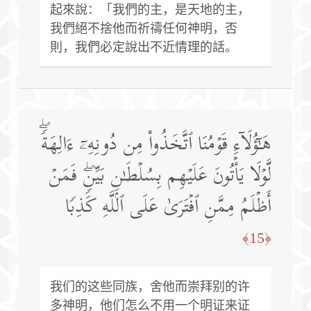
起來說：「我們的主，是天地的主，
我們絕不捨他而祈禱任何神明，否
則，我們必定說出不近情理的話。
هَـٰۤؤُلَاۤءِ قَوۡمُنَا ٱتَّخَذُوا۟ مِن دُونِهِۦۤ ءَالِهَةࣰۖ
لَّوۡلَا یَأۡتُونَ عَلَیۡهِم بِسُلۡطَـٰنِۭ بَیِّنࣲۖ فَمَنۡ
أَظۡلَمُ مِمَّنِ ٱفۡتَرَىٰ عَلَى ٱللَّهِ كَذِبࣰا
﴿15﴾
我们的这些同族，舍他而崇拜别的许
多神明，他们怎么不用一个明证来证