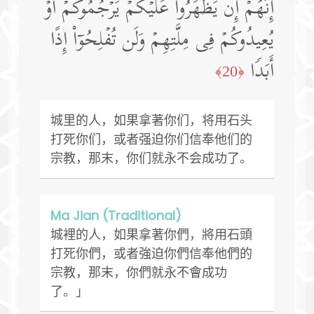
إِنَّهُمۡ إِن یَظۡهَرُوا۟ عَلَیۡكُمۡ یَرۡجُمُوكُمۡ أَوۡ
یُعِیدُوكُمۡ فِی مِلَّتِهِمۡ وَلَن تُفۡلِحُوۤا۟ إِذًا
أَبَدࣰا
﴿20﴾
城里的人，如果拿著你们，将用石头
打死你们，或者强迫你们信奉他们的
宗教，那末，你们就永不会成功了。
Ma Jian (Traditional)
城裡的人，如果拿著你們，將用石頭
打死你們，或者強迫你們信奉他們的
宗教，那末，你們就永不會成功
了。」