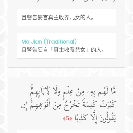
且警告妄言真主收养儿女的人。
Ma Jian (Traditional)
且警告妄言「真主收養兒女」的人。
مَّا لَهُم بِهِۦ مِنۡ عِلۡمࣲ وَلَا لِـَٔابَاۤىِٕهِمۡۚ
كَبُرَتۡ كَلِمَةࣰ تَخۡرُجُ مِنۡ أَفۡوَ ٰ⁠هِهِمۡۚ إِن
یَقُولُونَ إِلَّا كَذِبࣰا
﴿5﴾