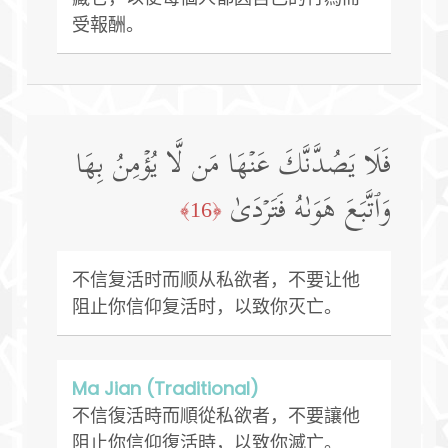
受報酬。
فَلَا یَصُدَّنَّكَ عَنۡهَا مَن لَّا یُؤۡمِنُ بِهَا
وَٱتَّبَعَ هَوَىٰهُ فَتَرۡدَىٰ
﴿16﴾
不信复活时而顺从私欲者，不要让他
阻止你信仰复活时，以致你灭亡。
Ma Jian (Traditional)
不信復活時而順從私欲者，不要讓他
阻止你信仰復活時，以致你滅亡。