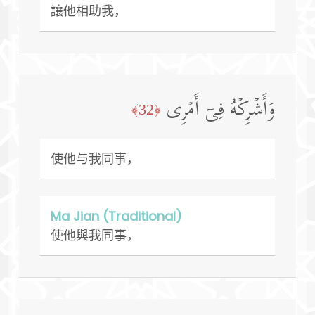
讓他相助我，
وَأَشۡرِكۡهُ فِیۤ أَمۡرِی
﴿32﴾
使他与我同事，
Ma Jian (Traditional)
使他與我同事，