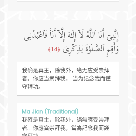
إِنَّنِیۤ أَنَا ٱللَّهُ لَاۤ إِلَـٰهَ إِلَّاۤ أَنَا۠ فَٱعۡبُدۡنِی
وَأَقِمِ ٱلصَّلَوٰةَ لِذِكۡرِیۤ
﴿14﴾
我确是真主，除我外，绝无应受崇拜
者。你应当崇拜我， 当为记念我而谨
守拜功。
Ma Jian (Traditional)
我確是真主，除我外，絕無應受崇拜
者。你應當崇拜我，當為記念我而謹