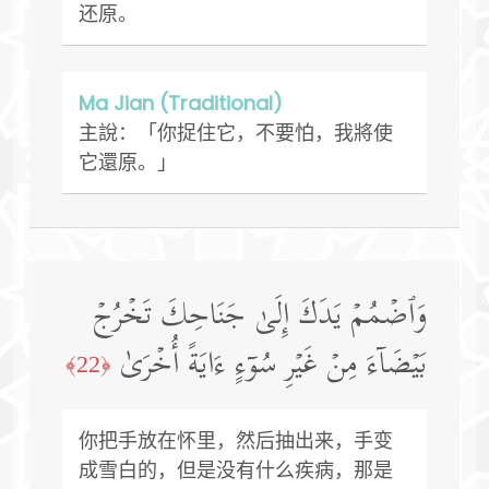
还原。
Ma Jian (Traditional)
主說：「你捉住它，不要怕，我將使
它還原。」
وَٱضۡمُمۡ یَدَكَ إِلَىٰ جَنَاحِكَ تَخۡرُجۡ
بَیۡضَاۤءَ مِنۡ غَیۡرِ سُوۤءٍ ءَایَةً أُخۡرَىٰ
﴿22﴾
你把手放在怀里，然后抽出来，手变
成雪白的，但是没有什么疾病，那是