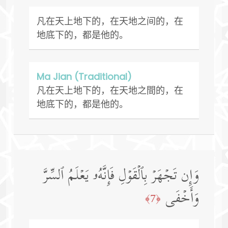
凡在天上地下的，在天地之间的，在
地底下的，都是他的。
Ma Jian (Traditional)
凡在天上地下的，在天地之間的，在
地底下的，都是他的。
وَإِن تَجۡهَرۡ بِٱلۡقَوۡلِ فَإِنَّهُۥ یَعۡلَمُ ٱلسِّرَّ
وَأَخۡفَى
﴿7﴾