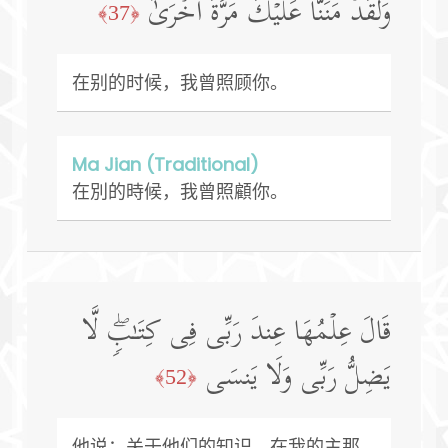
وَلَقَدۡ مَنَنَّا عَلَیۡكَ مَرَّةً أُخۡرَىٰۤ
﴿37﴾
在别的时候，我曾照顾你。
Ma Jian (Traditional)
在別的時候，我曾照顧你。
قَالَ عِلۡمُهَا عِندَ رَبِّی فِی كِتَـٰبࣲۖ لَّا
یَضِلُّ رَبِّی وَلَا یَنسَى
﴿52﴾
他说：关于他们的知识，在我的主那