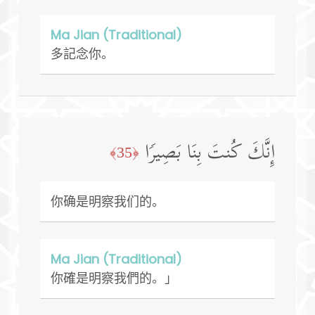
Ma Jian (Traditional)
多記念你。
إِنَّكَ كُنتَ بِنَا بَصِیرࣰا
﴿35﴾
你确是明察我们的。
Ma Jian (Traditional)
你確是明察我們的。」