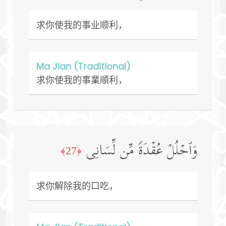
求你使我的事业顺利，
Ma Jian (Traditional)
求你使我的事業順利，
وَٱحۡلُلۡ عُقۡدَةࣰ مِّن لِّسَانِی
﴿27﴾
求你解除我的口吃，