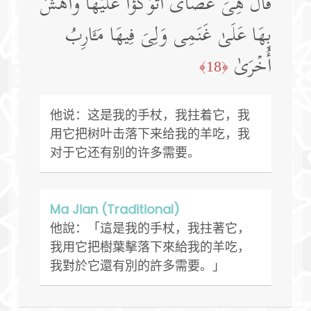
قَالَ هِیَ عَصَایَ أَتَوَكَّؤُا۟ عَلَیۡهَا وَأَهُشُّ
بِهَا عَلَىٰ غَنَمِی وَلِیَ فِیهَا مَـَٔارِبُ
أُخۡرَىٰ
﴿18﴾
他说：这是我的手杖，我拄着它，我
用它把树叶击落下来给我的羊吃，我
对于它还有别的许多需要。
Ma Jian (Traditional)
他說：「這是我的手杖，我拄著它，
我用它把樹葉擊落下來給我的羊吃，
我對於它還有別的許多需要。」