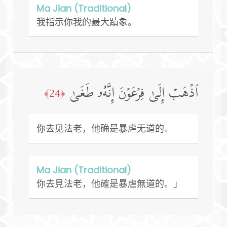
Ma Jian (Traditional)
我指示你我的最大蹟象。
ٱذۡهَبۡ إِلَىٰ فِرۡعَوۡنَ إِنَّهُۥ طَغَىٰ
﴿24﴾
你去见法老，他确是暴虐无道的。
Ma Jian (Traditional)
你去見法老，他確是暴虐無道的。」