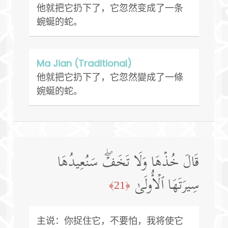
他就把它扔下了，它忽然变成了一条
蜿蜒的蛇。
Ma Jian (Traditional)
他就把它扔下了，它忽然變成了一條
婉蜒的蛇。
قَالَ خُذۡهَا وَلَا تَخَفۡۖ سَنُعِیدُهَا
سِیرَتَهَا ٱلۡأُولَىٰ
﴿21﴾
主说：你捉住它，不要怕，我将使它