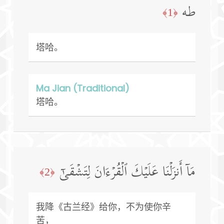
طه
﴿1﴾
塔哈。
Ma Jian (Traditional)
塔哈。
مَاۤ أَنزَلۡنَا عَلَیۡكَ ٱلۡقُرۡءَانَ لِتَشۡقَىٰۤ
﴿2﴾
我降《古兰经》给你，不为使你辛
苦，