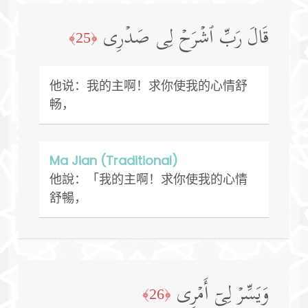
قَالَ رَبِّ ٱشۡرَحۡ لِی صَدۡرِی
﴿25﴾
他说：我的主啊！求你使我的心情舒
畅，
Ma Jian (Traditional)
他說：「我的主啊！求你使我的心情
舒暢，
وَیَسِّرۡ لِیۤ أَمۡرِی
﴿26﴾