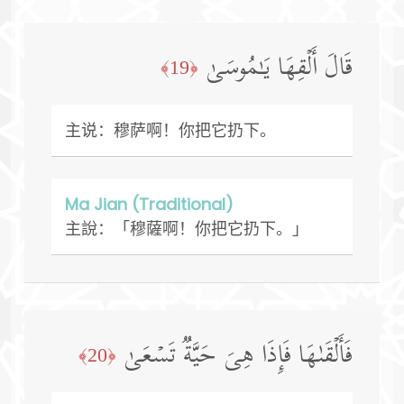
قَالَ أَلۡقِهَا یَـٰمُوسَىٰ
﴿19﴾
主说：穆萨啊！你把它扔下。
Ma Jian (Traditional)
主說：「穆薩啊！你把它扔下。」
فَأَلۡقَىٰهَا فَإِذَا هِیَ حَیَّةࣱ تَسۡعَىٰ
﴿20﴾