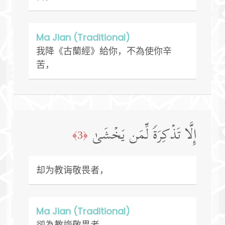
Ma Jian (Traditional)
我降《古蘭經》給你，不為使你辛
苦，
إِلَّا تَذۡكِرَةࣰ لِّمَن یَخۡشَىٰ
﴿3﴾
却为教诲敬畏者，
Ma Jian (Traditional)
卻為教誨敬畏者，