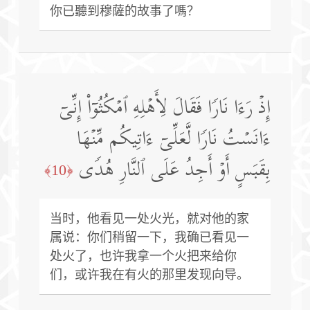
你已聽到穆薩的故事了嗎？
إِذۡ رَءَا نَارࣰا فَقَالَ لِأَهۡلِهِ ٱمۡكُثُوۤا۟ إِنِّیۤ
ءَانَسۡتُ نَارࣰا لَّعَلِّیۤ ءَاتِیكُم مِّنۡهَا
بِقَبَسٍ أَوۡ أَجِدُ عَلَى ٱلنَّارِ هُدࣰى
﴿10﴾
当时，他看见一处火光，就对他的家
属说：你们稍留一下，我确已看见一
处火了，也许我拿一个火把来给你
们，或许我在有火的那里发现向导。