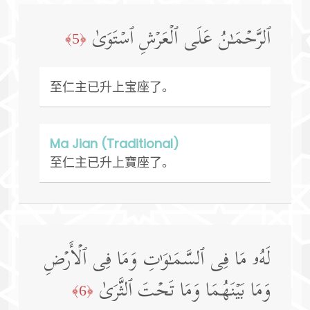
ٱلرَّحۡمَـٰنُ عَلَى ٱلۡعَرۡشِ ٱسۡتَوَىٰ
﴿5﴾
至仁主已升上宝座了。
Ma Jian (Traditional)
至仁主已升上寶座了。
لَهُۥ مَا فِی ٱلسَّمَـٰوَ ٰ⁠تِ وَمَا فِی ٱلۡأَرۡضِ
وَمَا بَیۡنَهُمَا وَمَا تَحۡتَ ٱلثَّرَىٰ
﴿6﴾