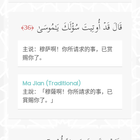
قَالَ قَدۡ أُوتِیتَ سُؤۡلَكَ یَـٰمُوسَىٰ
﴿36﴾
主说：穆萨啊！你所请求的事，已赏
赐你了。
Ma Jian (Traditional)
主說：「穆薩啊！你所請求的事，已
賞賜你了。」