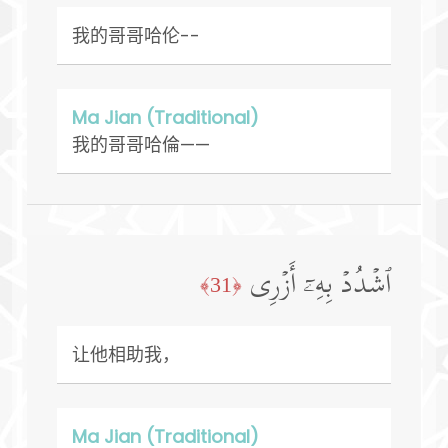
我的哥哥哈伦--
Ma Jian (Traditional)
我的哥哥哈倫——
ٱشۡدُدۡ بِهِۦۤ أَزۡرِی
﴿31﴾
让他相助我，
Ma Jian (Traditional)