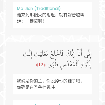
Ma Jian (Traditional)
他來到那個火的附近，就有聲音喊叫
說：「穆薩啊！
إِنِّیۤ أَنَا۠ رَبُّكَ فَٱخۡلَعۡ نَعۡلَیۡكَ إِنَّكَ
بِٱلۡوَادِ ٱلۡمُقَدَّسِ طُوࣰى
﴿12﴾
我确是你的主，你脱掉你的鞋子吧，
你确是在圣谷杜瓦'中。