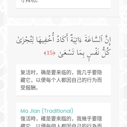
守拜功。
إِنَّ ٱلسَّاعَةَ ءَاتِیَةٌ أَكَادُ أُخۡفِیهَا لِتُجۡزَىٰ
كُلُّ نَفۡسِۭ بِمَا تَسۡعَىٰ
﴿15﴾
复活时，确是要来临的，我几乎要隐
藏它，以便每个人都因自己的行为而
受报酬。
Ma Jian (Traditional)
復活時，確是要來臨的，我幾乎要隱
藏它，以便每個人都因自己的行為而