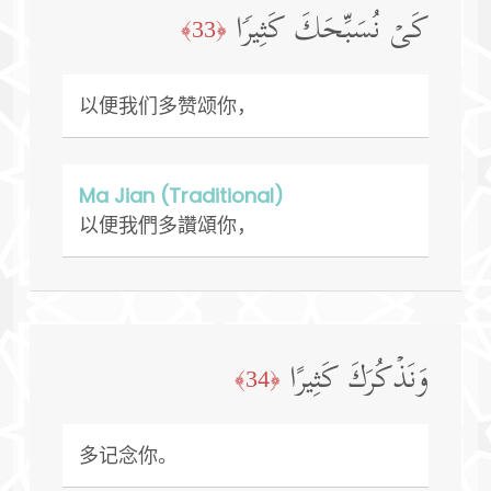
كَیۡ نُسَبِّحَكَ كَثِیرࣰا
﴿33﴾
以便我们多赞颂你，
Ma Jian (Traditional)
以便我們多讚頌你，
وَنَذۡكُرَكَ كَثِیرًا
﴿34﴾
多记念你。