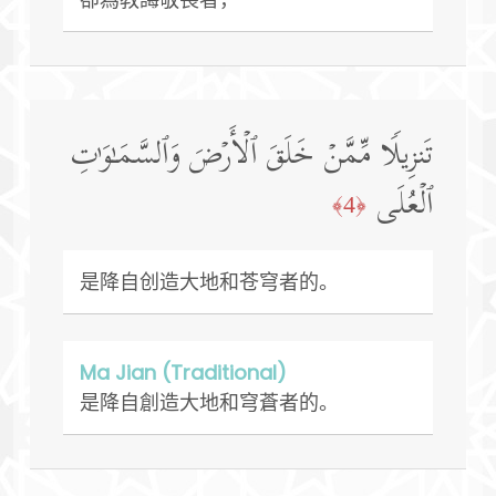
تَنزِیلࣰا مِّمَّنۡ خَلَقَ ٱلۡأَرۡضَ وَٱلسَّمَـٰوَ ٰ⁠تِ
ٱلۡعُلَى
﴿4﴾
是降自创造大地和苍穹者的。
Ma Jian (Traditional)
是降自創造大地和穹蒼者的。