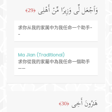
وَٱجۡعَل لِّی وَزِیرࣰا مِّنۡ أَهۡلِی
﴿29﴾
求你从我的家属中为我任命一个助手-
-
Ma Jian (Traditional)
求你從我的家屬中為我任命一個助手
——
هَـٰرُونَ أَخِی
﴿30﴾