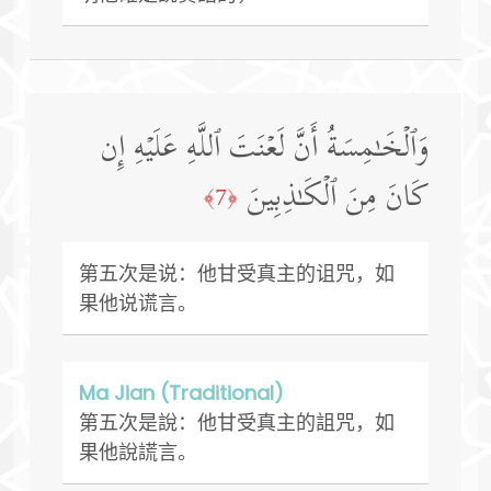
وَٱلۡخَـٰمِسَةُ أَنَّ لَعۡنَتَ ٱللَّهِ عَلَیۡهِ إِن
كَانَ مِنَ ٱلۡكَـٰذِبِینَ
﴿7﴾
第五次是说：他甘受真主的诅咒，如
果他说谎言。
Ma Jian (Traditional)
第五次是說：他甘受真主的詛咒，如
果他說謊言。