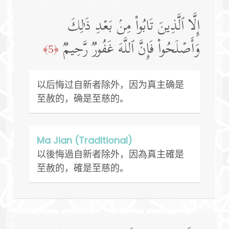
إِلَّا ٱلَّذِینَ تَابُوا۟ مِنۢ بَعۡدِ ذَ ٰ⁠لِكَ
وَأَصۡلَحُوا۟ فَإِنَّ ٱللَّهَ غَفُورࣱ رَّحِیمࣱ
﴿5﴾
以后悔过自新者除外，因为真主确是
至赦的，确是至慈的。
Ma Jian (Traditional)
以後悔過自新者除外，因為真主確是
至赦的，確是至慈的。