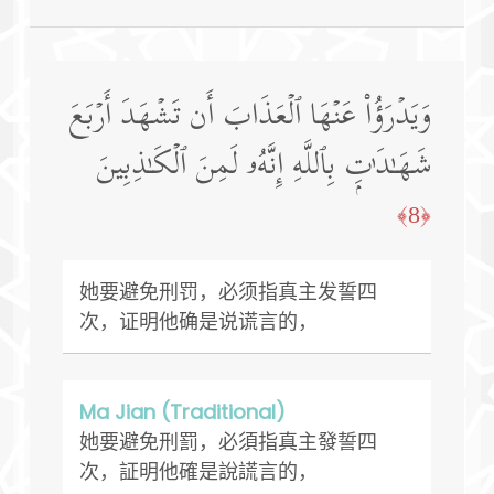
وَیَدۡرَؤُا۟ عَنۡهَا ٱلۡعَذَابَ أَن تَشۡهَدَ أَرۡبَعَ
شَهَـٰدَ ٰ⁠تِۭ بِٱللَّهِ إِنَّهُۥ لَمِنَ ٱلۡكَـٰذِبِینَ
﴿8﴾
她要避免刑罚，必须指真主发誓四
次，证明他确是说谎言的，
Ma Jian (Traditional)
她要避免刑罰，必須指真主發誓四
次，証明他確是說謊言的，