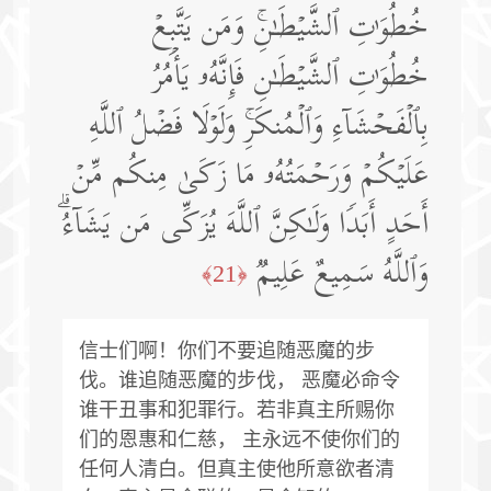
خُطُوَ ٰ⁠تِ ٱلشَّیۡطَـٰنِۚ وَمَن یَتَّبِعۡ
خُطُوَ ٰ⁠تِ ٱلشَّیۡطَـٰنِ فَإِنَّهُۥ یَأۡمُرُ
بِٱلۡفَحۡشَاۤءِ وَٱلۡمُنكَرِۚ وَلَوۡلَا فَضۡلُ ٱللَّهِ
عَلَیۡكُمۡ وَرَحۡمَتُهُۥ مَا زَكَىٰ مِنكُم مِّنۡ
أَحَدٍ أَبَدࣰا وَلَـٰكِنَّ ٱللَّهَ یُزَكِّی مَن یَشَاۤءُۗ
وَٱللَّهُ سَمِیعٌ عَلِیمࣱ
﴿21﴾
信士们啊！你们不要追随恶魔的步
伐。谁追随恶魔的步伐， 恶魔必命令
谁干丑事和犯罪行。若非真主所赐你
们的恩惠和仁慈， 主永远不使你们的
任何人清白。但真主使他所意欲者清