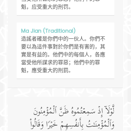
魁，应受重大的刑罚。
Ma Jian (Traditional)
造謠者確是你們中的一伙人。你們不
要以為這件事對於你們是有害的，其
實是有益的。他們中的每個人，各應
當受他所謀求的罪惡；他們中的罪
魁，應受重大的刑罰。
لَّوۡلَاۤ إِذۡ سَمِعۡتُمُوهُ ظَنَّ ٱلۡمُؤۡمِنُونَ
وَٱلۡمُؤۡمِنَـٰتُ بِأَنفُسِهِمۡ خَیۡرࣰا وَقَالُوا۟