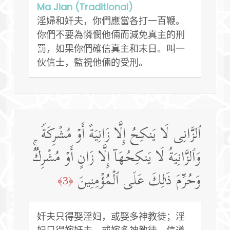
Ma Jian (Traditional)
淫婦和奸夫，你們應當各打一百鞭。
你們不要為憐憫他倆而減免真主的刑
罰，如果你們確信真主和末日。叫一
伙信士，監視他倆的受刑。
ٱلزَّانِی لَا یَنكِحُ إِلَّا زَانِیَةً أَوۡ مُشۡرِكَةࣰ
وَٱلزَّانِیَةُ لَا یَنكِحُهَاۤ إِلَّا زَانٍ أَوۡ مُشۡرِكࣱۚ
وَحُرِّمَ ذَ ٰ⁠لِكَ عَلَى ٱلۡمُؤۡمِنِینَ
﴿3﴾
奸夫只得娶淫妇，或娶多神教徒；淫