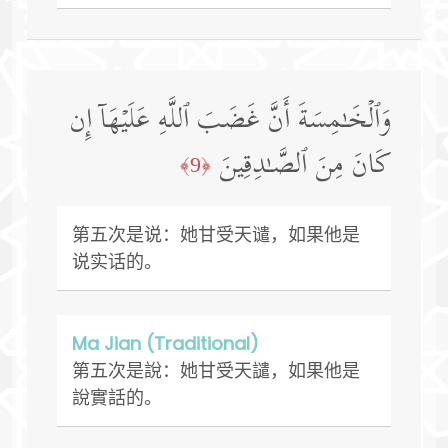
وَٱلۡخَـٰمِسَةَ أَنَّ غَضَبَ ٱللَّهِ عَلَیۡهَاۤ إِن
كَانَ مِنَ ٱلصَّـٰدِقِینَ
﴿9﴾
第五次是说：她甘受天谴，如果他是
说实话的。
Ma Jian (Traditional)
第五次是說：她甘受天譴，如果他是
說實話的。