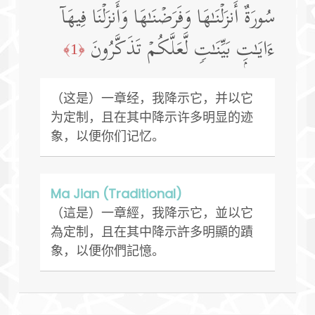
سُورَةٌ أَنزَلۡنَـٰهَا وَفَرَضۡنَـٰهَا وَأَنزَلۡنَا فِیهَاۤ
ءَایَـٰتِۭ بَیِّنَـٰتࣲ لَّعَلَّكُمۡ تَذَكَّرُونَ
﴿1﴾
（这是）一章经，我降示它，并以它
为定制，且在其中降示许多明显的迹
象，以便你们记忆。
Ma Jian (Traditional)
（這是）一章經，我降示它，並以它
為定制，且在其中降示許多明顯的蹟
象，以便你們記憶。