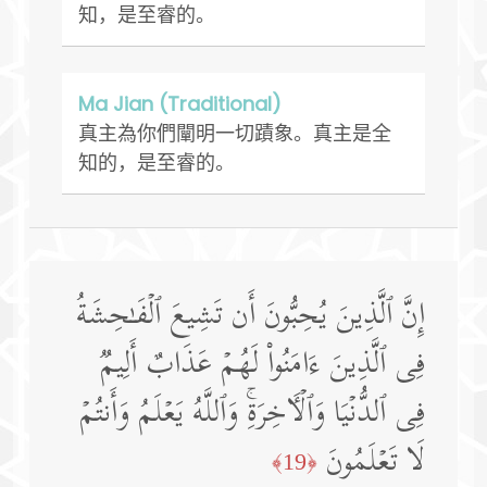
知，是至睿的。
Ma Jian (Traditional)
真主為你們闡明一切蹟象。真主是全
知的，是至睿的。
إِنَّ ٱلَّذِینَ یُحِبُّونَ أَن تَشِیعَ ٱلۡفَـٰحِشَةُ
فِی ٱلَّذِینَ ءَامَنُوا۟ لَهُمۡ عَذَابٌ أَلِیمࣱ
فِی ٱلدُّنۡیَا وَٱلۡـَٔاخِرَةِۚ وَٱللَّهُ یَعۡلَمُ وَأَنتُمۡ
لَا تَعۡلَمُونَ
﴿19﴾