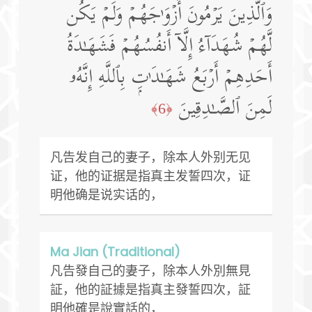
وَٱلَّذِینَ یَرۡمُونَ أَزۡوَ ٰ⁠جَهُمۡ وَلَمۡ یَكُن
لَّهُمۡ شُهَدَاۤءُ إِلَّاۤ أَنفُسُهُمۡ فَشَهَـٰدَةُ
أَحَدِهِمۡ أَرۡبَعُ شَهَـٰدَ ٰ⁠تِۭ بِٱللَّهِ إِنَّهُۥ
لَمِنَ ٱلصَّـٰدِقِینَ
﴿6﴾
凡告发自己的妻子，除本人外别无见
证，他的证据是指真主发誓四次，证
明他确是说实话的，
Ma Jian (Traditional)
凡告發自己的妻子，除本人外別無見
証，他的証據是指真主發誓四次，証
明他確是說實話的，