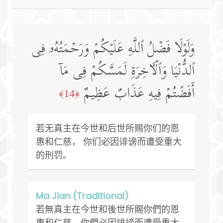
وَلَوۡلَا فَضۡلُ ٱللَّهِ عَلَیۡكُمۡ وَرَحۡمَتُهُۥ فِی
ٱلدُّنۡیَا وَٱلۡـَٔاخِرَةِ لَمَسَّكُمۡ فِی مَاۤ
أَفَضۡتُمۡ فِیهِ عَذَابٌ عَظِیمٌ
﴿14﴾
若无真主在今世和后世所赐你们的恩
惠和仁慈， 你们必因诽谤而遭受重大
的刑罚。
Ma Jian (Traditional)
若無真主在今世和後世所賜你們的恩
惠和仁慈，你們必因誹謗而遭受重大