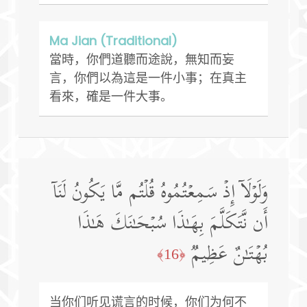
Ma Jian (Traditional)
當時，你們道聽而途說，無知而妄
言，你們以為這是一件小事；在真主
看來，確是一件大事。
وَلَوۡلَاۤ إِذۡ سَمِعۡتُمُوهُ قُلۡتُم مَّا یَكُونُ لَنَاۤ
أَن نَّتَكَلَّمَ بِهَـٰذَا سُبۡحَـٰنَكَ هَـٰذَا
بُهۡتَـٰنٌ عَظِیمࣱ
﴿16﴾
当你们听见谎言的时候，你们为何不