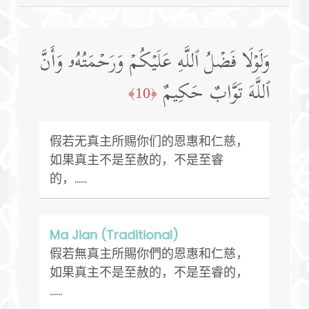
وَلَوۡلَا فَضۡلُ ٱللَّهِ عَلَیۡكُمۡ وَرَحۡمَتُهُۥ وَأَنَّ
ٱللَّهَ تَوَّابٌ حَكِیمٌ
﴿10﴾
假若无真主所赐你们的恩惠和仁慈，
如果真主不是至赦的，不是至睿
的，......
Ma Jian (Traditional)
假若無真主所賜你們的恩惠和仁慈，
如果真主不是至赦的，不是至睿的，
……