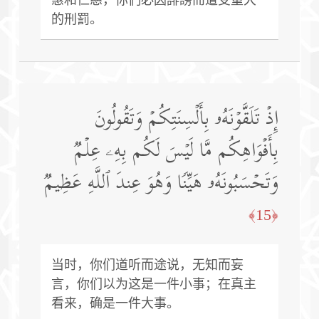
的刑罰。
إِذۡ تَلَقَّوۡنَهُۥ بِأَلۡسِنَتِكُمۡ وَتَقُولُونَ
بِأَفۡوَاهِكُم مَّا لَیۡسَ لَكُم بِهِۦ عِلۡمࣱ
وَتَحۡسَبُونَهُۥ هَیِّنࣰا وَهُوَ عِندَ ٱللَّهِ عَظِیمࣱ
﴿15﴾
当时，你们道听而途说，无知而妄
言，你们以为这是一件小事；在真主
看来，确是一件大事。