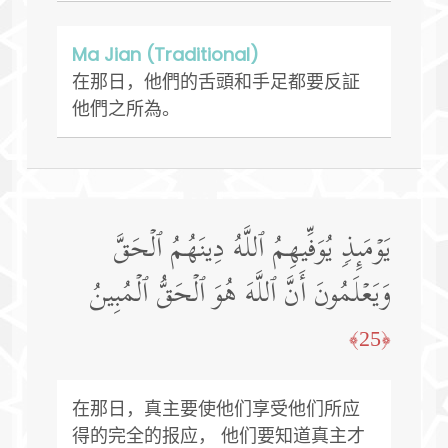
Ma Jian (Traditional)
在那日，他們的舌頭和手足都要反証
他們之所為。
یَوۡمَىِٕذࣲ یُوَفِّیهِمُ ٱللَّهُ دِینَهُمُ ٱلۡحَقَّ
وَیَعۡلَمُونَ أَنَّ ٱللَّهَ هُوَ ٱلۡحَقُّ ٱلۡمُبِینُ
﴿25﴾
在那日，真主要使他们享受他们所应
得的完全的报应， 他们要知道真主才