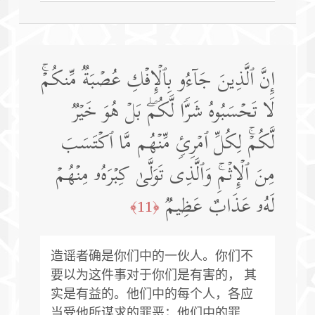
إِنَّ ٱلَّذِینَ جَاۤءُو بِٱلۡإِفۡكِ عُصۡبَةࣱ مِّنكُمۡۚ
لَا تَحۡسَبُوهُ شَرࣰّا لَّكُمۖ بَلۡ هُوَ خَیۡرࣱ
لَّكُمۡۚ لِكُلِّ ٱمۡرِئࣲ مِّنۡهُم مَّا ٱكۡتَسَبَ
مِنَ ٱلۡإِثۡمِۚ وَٱلَّذِی تَوَلَّىٰ كِبۡرَهُۥ مِنۡهُمۡ
لَهُۥ عَذَابٌ عَظِیمࣱ
﴿11﴾
造谣者确是你们中的一伙人。你们不
要以为这件事对于你们是有害的， 其
实是有益的。他们中的每个人，各应
当受他所谋求的罪恶；他们中的罪