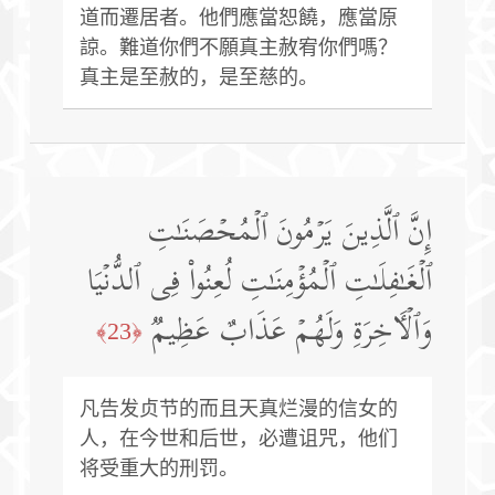
道而遷居者。他們應當恕饒，應當原
諒。難道你們不願真主赦宥你們嗎？
真主是至赦的，是至慈的。
إِنَّ ٱلَّذِینَ یَرۡمُونَ ٱلۡمُحۡصَنَـٰتِ
ٱلۡغَـٰفِلَـٰتِ ٱلۡمُؤۡمِنَـٰتِ لُعِنُوا۟ فِی ٱلدُّنۡیَا
وَٱلۡـَٔاخِرَةِ وَلَهُمۡ عَذَابٌ عَظِیمࣱ
﴿23﴾
凡告发贞节的而且天真烂漫的信女的
人，在今世和后世，必遭诅咒，他们
将受重大的刑罚。