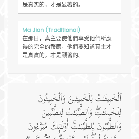
是真实的，才是显著的。
Ma Jian (Traditional)
在那日，真主要使他們享受他們所應
得的完全的報應，他們要知道真主才
是真實的，才是顯著的。
ٱلۡخَبِیثَـٰتُ لِلۡخَبِیثِینَ وَٱلۡخَبِیثُونَ
لِلۡخَبِیثَـٰتِۖ وَٱلطَّیِّبَـٰتُ لِلطَّیِّبِینَ
وَٱلطَّیِّبُونَ لِلطَّیِّبَـٰتِۚ أُو۟لَـٰۤىِٕكَ مُبَرَّءُونَ