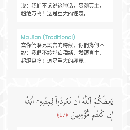
说：我们不该说这种话，赞颂真主，
超绝万物！这是重大的诬蔑。
Ma Jian (Traditional)
當你們聽見謊言的時候，你們為何不
說：我們不該說這種話，讚頌真主，
超絕萬物！這是重大的誣蔑。
یَعِظُكُمُ ٱللَّهُ أَن تَعُودُوا۟ لِمِثۡلِهِۦۤ أَبَدًا
إِن كُنتُم مُّؤۡمِنِینَ
﴿17﴾