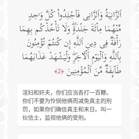
ٱلزَّانِیَةُ وَٱلزَّانِی فَٱجۡلِدُوا۟ كُلَّ وَ ٰ⁠حِدࣲ
مِّنۡهُمَا مِا۟ئَةَ جَلۡدَةࣲۖ وَلَا تَأۡخُذۡكُم بِهِمَا
رَأۡفَةࣱ فِی دِینِ ٱللَّهِ إِن كُنتُمۡ تُؤۡمِنُونَ
بِٱللَّهِ وَٱلۡیَوۡمِ ٱلۡـَٔاخِرِۖ وَلۡیَشۡهَدۡ عَذَابَهُمَا
طَاۤىِٕفَةࣱ مِّنَ ٱلۡمُؤۡمِنِینَ
﴿2﴾
淫妇和奸夫，你们应当各打一百鞭。
你们不要为怜悯他俩而减免真主的刑
罚，如果你们确信真主和末日。叫一
伙信士，监视他俩的受刑。