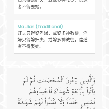
妇只得嫁奸夫，或嫁多神教徒，信道
者不得娶她。
Ma Jian (Traditional)
奸夫只得娶淫婦，或娶多神教徒，淫
婦只得嫁奸夫，或嫁多神教徒，信道
者不得娶她。
وَٱلَّذِینَ یَرۡمُونَ ٱلۡمُحۡصَنَـٰتِ ثُمَّ لَمۡ
یَأۡتُوا۟ بِأَرۡبَعَةِ شُهَدَاۤءَ فَٱجۡلِدُوهُمۡ
ثَمَـٰنِینَ جَلۡدَةࣰ وَلَا تَقۡبَلُوا۟ لَهُمۡ شَهَـٰدَةً