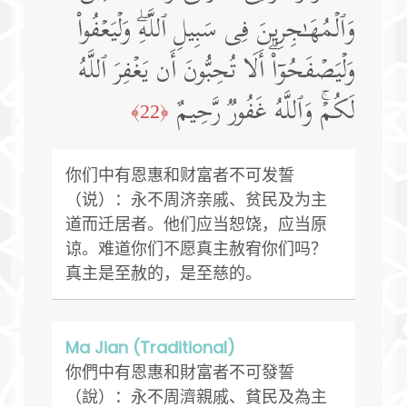
وَٱلۡمُهَـٰجِرِینَ فِی سَبِیلِ ٱللَّهِۖ وَلۡیَعۡفُوا۟
وَلۡیَصۡفَحُوۤا۟ۗ أَلَا تُحِبُّونَ أَن یَغۡفِرَ ٱللَّهُ
لَكُمۡۚ وَٱللَّهُ غَفُورࣱ رَّحِیمٌ
﴿22﴾
你们中有恩惠和财富者不可发誓
（说）：永不周济亲戚、贫民及为主
道而迁居者。他们应当恕饶，应当原
谅。难道你们不愿真主赦宥你们吗？
真主是至赦的，是至慈的。
Ma Jian (Traditional)
你們中有恩惠和財富者不可發誓
（說）：永不周濟親戚、貧民及為主