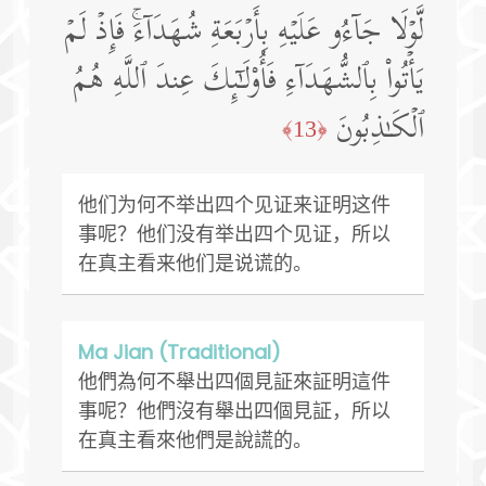
لَّوۡلَا جَاۤءُو عَلَیۡهِ بِأَرۡبَعَةِ شُهَدَاۤءَۚ فَإِذۡ لَمۡ
یَأۡتُوا۟ بِٱلشُّهَدَاۤءِ فَأُو۟لَـٰۤىِٕكَ عِندَ ٱللَّهِ هُمُ
ٱلۡكَـٰذِبُونَ
﴿13﴾
他们为何不举出四个见证来证明这件
事呢？他们没有举出四个见证，所以
在真主看来他们是说谎的。
Ma Jian (Traditional)
他們為何不舉出四個見証來証明這件
事呢？他們沒有舉出四個見証，所以
在真主看來他們是說謊的。