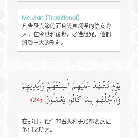
Ma Jian (Traditional)
凡告發貞節的而且天真爛漫的信女的
人，在今世和後世，必遭詛咒，他們
將受重大的刑罰。
یَوۡمَ تَشۡهَدُ عَلَیۡهِمۡ أَلۡسِنَتُهُمۡ وَأَیۡدِیهِمۡ
وَأَرۡجُلُهُم بِمَا كَانُوا۟ یَعۡمَلُونَ
﴿24﴾
在那日，他们的舌头和手足都要反证
他们之所为。