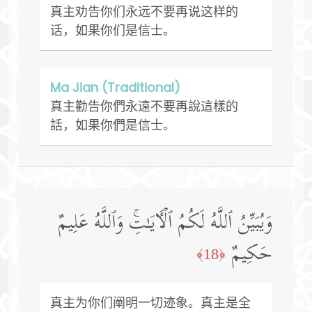
真主劝告你们永远不要再说这样的
话，如果你们是信士。
Ma Jian (Traditional)
真主勸告你們永遠不要再說這樣的
話，如果你們是信士。
وَیُبَیِّنُ ٱللَّهُ لَكُمُ ٱلۡـَٔایَـٰتِۚ وَٱللَّهُ عَلِیمٌ
حَكِیمٌ
﴿18﴾
真主为你们阐明一切迹象。真主是全