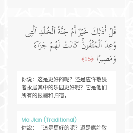
قُلۡ أَذَ ٰ⁠لِكَ خَیۡرٌ أَمۡ جَنَّةُ ٱلۡخُلۡدِ ٱلَّتِی
وُعِدَ ٱلۡمُتَّقُونَۚ كَانَتۡ لَهُمۡ جَزَاۤءࣰ
وَمَصِیرࣰا
﴿15﴾
你说：这是更好的呢？还是应许敬畏
者永居其中的乐园更好呢？它是他们
所有的报酬和归宿，
Ma Jian (Traditional)
你說：「這是更好的呢？還是應許敬