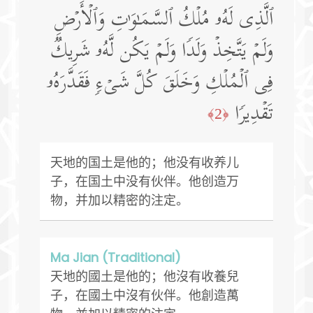
ٱلَّذِی لَهُۥ مُلۡكُ ٱلسَّمَـٰوَ ٰ⁠تِ وَٱلۡأَرۡضِ
وَلَمۡ یَتَّخِذۡ وَلَدࣰا وَلَمۡ یَكُن لَّهُۥ شَرِیكࣱ
فِی ٱلۡمُلۡكِ وَخَلَقَ كُلَّ شَیۡءࣲ فَقَدَّرَهُۥ
تَقۡدِیرࣰا
﴿2﴾
天地的国土是他的；他没有收养儿
子，在国土中没有伙伴。他创造万
物，并加以精密的注定。
Ma Jian (Traditional)
天地的國土是他的；他沒有收養兒
子，在國土中沒有伙伴。他創造萬