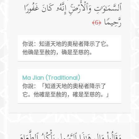
ٱلسَّمَـٰوَ ٰ⁠تِ وَٱلۡأَرۡضِۚ إِنَّهُۥ كَانَ غَفُورࣰا
رَّحِیمࣰا
﴿6﴾
你说：知道天地的奥秘者降示了它。
他确是至赦的，确是至慈的。
Ma Jian (Traditional)
你說：「知道天地的奧秘者降示了
它。他確是至赦的，確是至慈的。」
وَقَالُوا۟ مَالِ هَـٰذَا ٱلرَّسُولِ یَأۡكُلُ ٱلطَّعَامَ