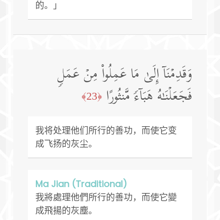
的。」
وَقَدِمۡنَاۤ إِلَىٰ مَا عَمِلُوا۟ مِنۡ عَمَلࣲ
فَجَعَلۡنَـٰهُ هَبَاۤءࣰ مَّنثُورًا
﴿23﴾
我将处理他们所行的善功，而使它变
成飞扬的灰尘。
Ma Jian (Traditional)
我將處理他們所行的善功，而使它變
成飛揚的灰塵。