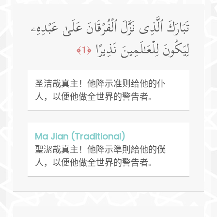
تَبَارَكَ ٱلَّذِی نَزَّلَ ٱلۡفُرۡقَانَ عَلَىٰ عَبۡدِهِۦ
لِیَكُونَ لِلۡعَـٰلَمِینَ نَذِیرًا
﴿1﴾
圣洁哉真主！他降示准则给他的仆
人，以便他做全世界的警告者。
Ma Jian (Traditional)
聖潔哉真主！他降示準則給他的僕
人，以便他做全世界的警告者。