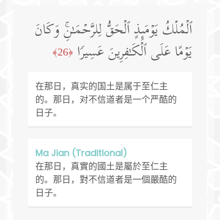
ٱلۡمُلۡكُ یَوۡمَىِٕذٍ ٱلۡحَقُّ لِلرَّحۡمَـٰنِۚ وَكَانَ
یَوۡمًا عَلَى ٱلۡكَـٰفِرِینَ عَسِیرࣰا
﴿26﴾
在那日，真实的国土是属于至仁主
的。那日，对不信道者是一个严酷的
日子。
Ma Jian (Traditional)
在那日，真實的國土是屬於至仁主
的。那日，對不信道者是一個嚴酷的
日子。