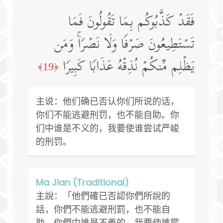
فَقَدۡ كَذَّبُوكُم بِمَا تَقُولُونَ فَمَا
تَسۡتَطِیعُونَ صَرۡفࣰا وَلَا نَصۡرࣰاۚ وَمَن
یَظۡلِم مِّنكُمۡ نُذِقۡهُ عَذَابࣰا كَبِیرࣰا
﴿19﴾
主说：他们确已否认你们所说的话，
你们不能逃避刑罚，也不能自助。你
们中谁是不义的，我要使谁尝试严峻
的刑罚。
Ma Jian (Traditional)
主說：「他們確已否認你們所說的
話，你們不能逃避刑罰，也不能自
助。你們中誰是不義的，我要使誰嘗