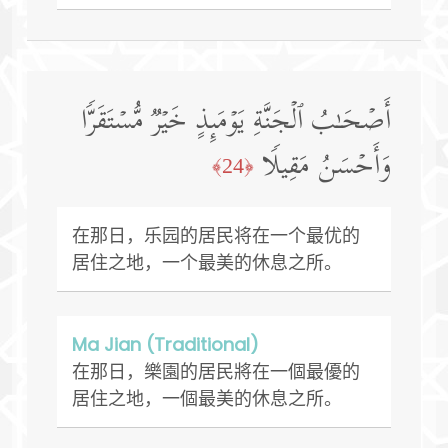
أَصۡحَـٰبُ ٱلۡجَنَّةِ یَوۡمَىِٕذٍ خَیۡرࣱ مُّسۡتَقَرࣰّا
وَأَحۡسَنُ مَقِیلࣰا
﴿24﴾
在那日，乐园的居民将在一个最优的
居住之地，一个最美的休息之所。
Ma Jian (Traditional)
在那日，樂園的居民將在一個最優的
居住之地，一個最美的休息之所。