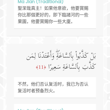
Ma Jian (Traditional)
聖潔哉真主！如果他意欲，他要賞賜
你比那個更好的，即下臨諸河的一些
果園，他要賞賜你一些大廈。
بَلۡ كَذَّبُوا۟ بِٱلسَّاعَةِۖ وَأَعۡتَدۡنَا لِمَن
كَذَّبَ بِٱلسَّاعَةِ سَعِیرًا
﴿11﴾
不然，他们否认复活时，我已为否认
复活时者预备烈火。