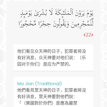
یَوۡمَ یَرَوۡنَ ٱلۡمَلَـٰۤىِٕكَةَ لَا بُشۡرَىٰ یَوۡمَىِٕذࣲ
لِّلۡمُجۡرِمِینَ وَیَقُولُونَ حِجۡرࣰا مَّحۡجُورࣰا
﴿22﴾
他们看见众天神的日子，犯罪者将没
有好消息，众天神要对他们说：（乐
园对于你们）是应为严禁的。
Ma Jian (Traditional)
他們看見眾天神的日子，犯罪者將沒
有好消息，眾天神要對他們說：
「（樂園對於你們）是應為嚴禁