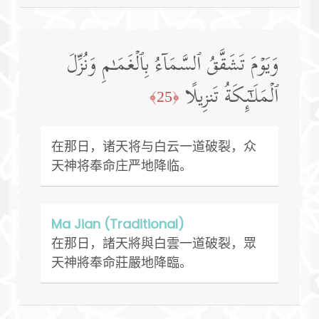
وَیَوۡمَ تَشَقَّقُ ٱلسَّمَاۤءُ بِٱلۡغَمَـٰمِ وَنُزِّلَ
ٱلۡمَلَـٰۤىِٕكَةُ تَنزِیلًا
﴿25﴾
在那日，诸天将与白云一道破裂，众
天神将奉命庄严地降临。
Ma Jian (Traditional)
在那日，諸天將與白雲一道破裂，眾
天神將奉命莊嚴地降臨。