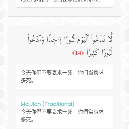
لَّا تَدۡعُوا۟ ٱلۡیَوۡمَ ثُبُورࣰا وَ ٰ⁠حِدࣰا وَٱدۡعُوا۟
ثُبُورࣰا كَثِیرࣰا
﴿14﴾
今天你们不要哀求一死，你们当哀求
多死。
Ma Jian (Traditional)
今天你們不要哀求一死，你們當哀求
多死。