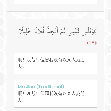
یَـٰوَیۡلَتَىٰ لَیۡتَنِی لَمۡ أَتَّخِذۡ فُلَانًا خَلِیلࣰا
﴿28﴾
啊！哀哉！但愿我没有以某人为朋
友。
Ma Jian (Traditional)
啊！哀哉！但願我沒有以某人為朋
友。