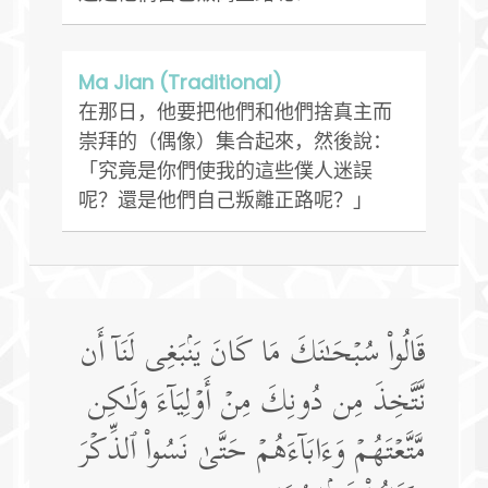
Ma Jian (Traditional)
在那日，他要把他們和他們捨真主而
崇拜的（偶像）集合起來，然後說：
「究竟是你們使我的這些僕人迷誤
呢？還是他們自己叛離正路呢？」
قَالُوا۟ سُبۡحَـٰنَكَ مَا كَانَ یَنۢبَغِی لَنَاۤ أَن
نَّتَّخِذَ مِن دُونِكَ مِنۡ أَوۡلِیَاۤءَ وَلَـٰكِن
مَّتَّعۡتَهُمۡ وَءَابَاۤءَهُمۡ حَتَّىٰ نَسُوا۟ ٱلذِّكۡرَ