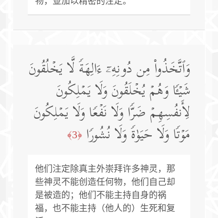
物，並加以精密的注定。
وَٱتَّخَذُوا۟ مِن دُونِهِۦۤ ءَالِهَةࣰ لَّا یَخۡلُقُونَ
شَیۡـࣰٔا وَهُمۡ یُخۡلَقُونَ وَلَا یَمۡلِكُونَ
لِأَنفُسِهِمۡ ضَرࣰّا وَلَا نَفۡعࣰا وَلَا یَمۡلِكُونَ
مَوۡتࣰا وَلَا حَیَوٰةࣰ وَلَا نُشُورࣰا
﴿3﴾
他们注定除真主外崇拜许多神灵，那
些神灵不能创造任何物，他们自己却
是被造的；他们不能主持自身的祸
福，也不能主持（他人的）生死和复