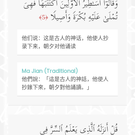
وَقَالُوۤا۟ أَسَـٰطِیرُ ٱلۡأَوَّلِینَ ٱكۡتَتَبَهَا فَهِیَ
تُمۡلَىٰ عَلَیۡهِ بُكۡرَةࣰ وَأَصِیلࣰا
﴿5﴾
他们说：这是古人的神话，他使人抄
录下来，朝夕对他诵读
Ma Jian (Traditional)
他們說：「這是古人的神話，他使人
抄錄下來，朝夕對他誦讀。」
قُلۡ أَنزَلَهُ ٱلَّذِی یَعۡلَمُ ٱلسِّرَّ فِی