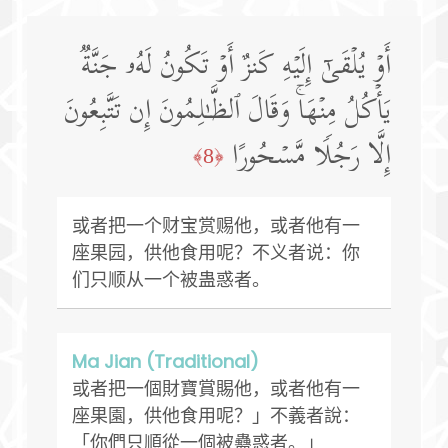
أَوۡ یُلۡقَىٰۤ إِلَیۡهِ كَنزٌ أَوۡ تَكُونُ لَهُۥ جَنَّةࣱ
یَأۡكُلُ مِنۡهَاۚ وَقَالَ ٱلظَّـٰلِمُونَ إِن تَتَّبِعُونَ
إِلَّا رَجُلࣰا مَّسۡحُورًا
﴿8﴾
或者把一个财宝赏赐他，或者他有一
座果园，供他食用呢？不义者说：你
们只顺从一个被蛊惑者。
Ma Jian (Traditional)
或者把一個財寶賞賜他，或者他有一
座果園，供他食用呢？」不義者說：
「你們只順從一個被蠱惑者。」