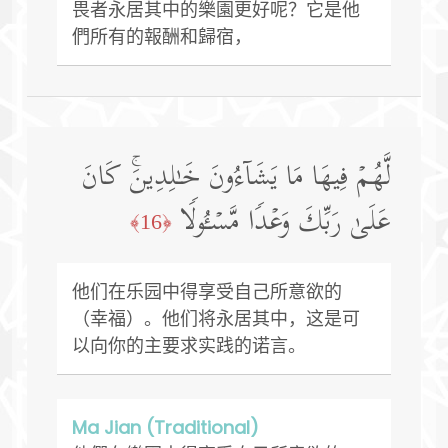
畏者永居其中的樂園更好呢？它是他
們所有的報酬和歸宿，
لَّهُمۡ فِیهَا مَا یَشَاۤءُونَ خَـٰلِدِینَۚ كَانَ
عَلَىٰ رَبِّكَ وَعۡدࣰا مَّسۡـُٔولࣰا
﴿16﴾
他们在乐园中得享受自己所意欲的
（幸福）。他们将永居其中，这是可
以向你的主要求实践的诺言。
Ma Jian (Traditional)