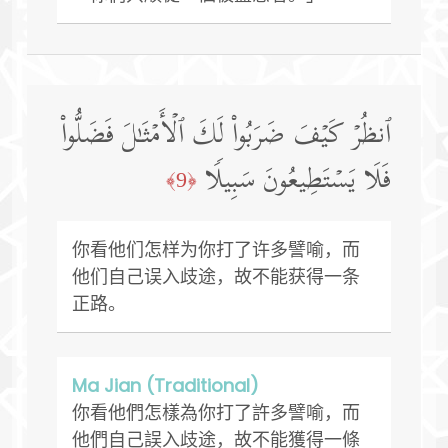
ٱنظُرۡ كَیۡفَ ضَرَبُوا۟ لَكَ ٱلۡأَمۡثَـٰلَ فَضَلُّوا۟
فَلَا یَسۡتَطِیعُونَ سَبِیلࣰا
﴿9﴾
你看他们怎样为你打了许多譬喻，而
他们自己误入歧途，故不能获得一条
正路。
Ma Jian (Traditional)
你看他們怎樣為你打了許多譬喻，而
他們自己誤入歧途，故不能獲得一條