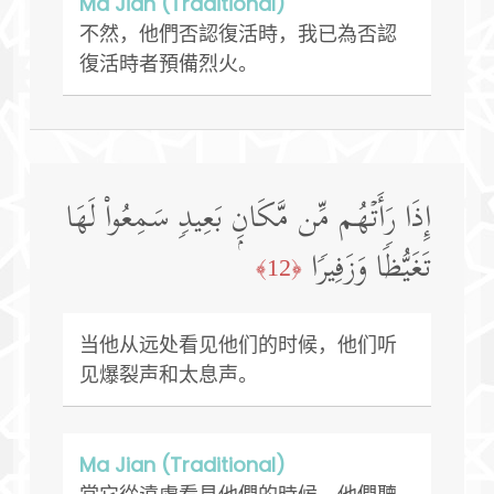
Ma Jian (Traditional)
不然，他們否認復活時，我已為否認
復活時者預備烈火。
إِذَا رَأَتۡهُم مِّن مَّكَانِۭ بَعِیدࣲ سَمِعُوا۟ لَهَا
تَغَیُّظࣰا وَزَفِیرࣰا
﴿12﴾
当他从远处看见他们的时候，他们听
见爆裂声和太息声。
Ma Jian (Traditional)