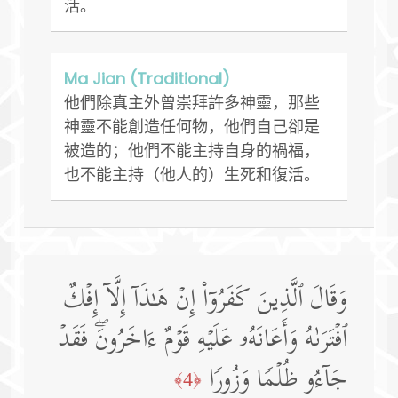
活。
Ma Jian (Traditional)
他們除真主外曾崇拜許多神靈，那些
神靈不能創造任何物，他們自己卻是
被造的；他們不能主持自身的禍福，
也不能主持（他人的）生死和復活。
وَقَالَ ٱلَّذِینَ كَفَرُوۤا۟ إِنۡ هَـٰذَاۤ إِلَّاۤ إِفۡكٌ
ٱفۡتَرَىٰهُ وَأَعَانَهُۥ عَلَیۡهِ قَوۡمٌ ءَاخَرُونَۖ فَقَدۡ
جَاۤءُو ظُلۡمࣰا وَزُورࣰا
﴿4﴾