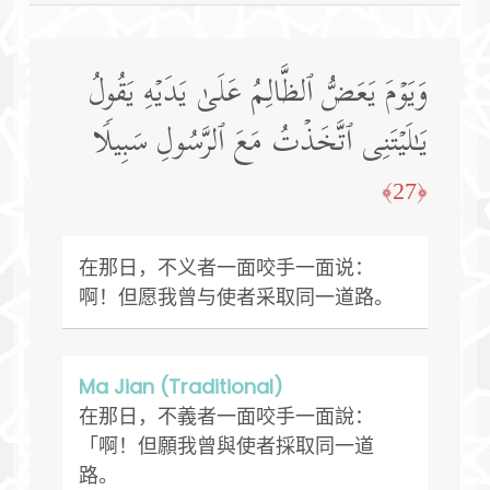
وَیَوۡمَ یَعَضُّ ٱلظَّالِمُ عَلَىٰ یَدَیۡهِ یَقُولُ
یَـٰلَیۡتَنِی ٱتَّخَذۡتُ مَعَ ٱلرَّسُولِ سَبِیلࣰا
﴿27﴾
在那日，不义者一面咬手一面说：
啊！但愿我曾与使者采取同一道路。
Ma Jian (Traditional)
在那日，不義者一面咬手一面說：
「啊！但願我曾與使者採取同一道
路。