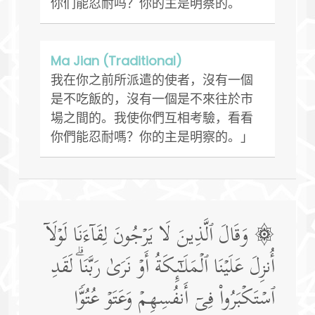
你们能忍耐吗？你的主是明察的。
Ma Jian (Traditional)
我在你之前所派遣的使者，沒有一個
是不吃飯的，沒有一個是不來往於市
場之間的。我使你們互相考驗，看看
你們能忍耐嗎？你的主是明察的。」
۞ وَقَالَ ٱلَّذِینَ لَا یَرۡجُونَ لِقَاۤءَنَا لَوۡلَاۤ
أُنزِلَ عَلَیۡنَا ٱلۡمَلَـٰۤىِٕكَةُ أَوۡ نَرَىٰ رَبَّنَاۗ لَقَدِ
ٱسۡتَكۡبَرُوا۟ فِیۤ أَنفُسِهِمۡ وَعَتَوۡ عُتُوࣰّا