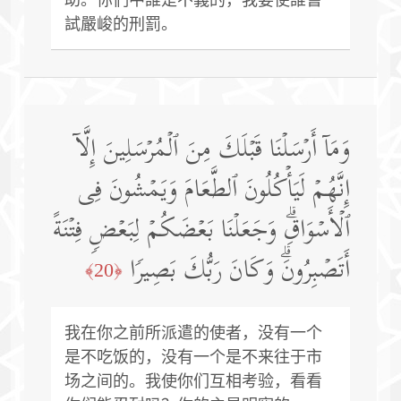
試嚴峻的刑罰。
وَمَاۤ أَرۡسَلۡنَا قَبۡلَكَ مِنَ ٱلۡمُرۡسَلِینَ إِلَّاۤ
إِنَّهُمۡ لَیَأۡكُلُونَ ٱلطَّعَامَ وَیَمۡشُونَ فِی
ٱلۡأَسۡوَاقِۗ وَجَعَلۡنَا بَعۡضَكُمۡ لِبَعۡضࣲ فِتۡنَةً
أَتَصۡبِرُونَۗ وَكَانَ رَبُّكَ بَصِیرࣰا
﴿20﴾
我在你之前所派遣的使者，没有一个
是不吃饭的，没有一个是不来往于市
场之间的。我使你们互相考验，看看