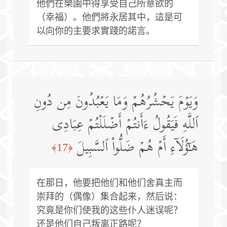
他們在樂園中得享受自己所意欲的
（幸福）。他們將永居其中，這是可
以向你的主要求實踐的諾言。
وَیَوۡمَ یَحۡشُرُهُمۡ وَمَا یَعۡبُدُونَ مِن دُونِ
ٱللَّهِ فَیَقُولُ ءَأَنتُمۡ أَضۡلَلۡتُمۡ عِبَادِی
هَـٰۤؤُلَاۤءِ أَمۡ هُمۡ ضَلُّوا۟ ٱلسَّبِیلَ
﴿17﴾
在那日，他要把他们和他们舍真主而
崇拜的（偶像）集合起来，然后说：
究竟是你们使我的这些仆人迷误呢？
还是他们自己叛离正路呢？