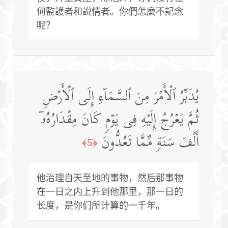
何監護者和說情者。你們怎麼不記念
呢？
یُدَبِّرُ ٱلۡأَمۡرَ مِنَ ٱلسَّمَاۤءِ إِلَى ٱلۡأَرۡضِ
ثُمَّ یَعۡرُجُ إِلَیۡهِ فِی یَوۡمࣲ كَانَ مِقۡدَارُهُۥۤ
أَلۡفَ سَنَةࣲ مِّمَّا تَعُدُّونَ
﴿5﴾
他治理自天至地的事物，然后那事物
在一日之内上升到他那里，那一日的
长度，是你们所计算的一千年。