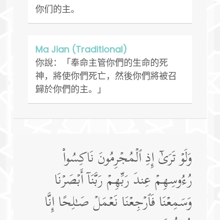
你们的主。
Ma Jian (Traditional)
你說：「奉命主管你們的生命的死
神，將使你們死亡，然後你們將被召
歸於你們的主。」
وَلَوۡ تَرَىٰۤ إِذِ ٱلۡمُجۡرِمُونَ نَاكِسُوا۟
رُءُوسِهِمۡ عِندَ رَبِّهِمۡ رَبَّنَاۤ أَبۡصَرۡنَا
وَسَمِعۡنَا فَٱرۡجِعۡنَا نَعۡمَلۡ صَـٰلِحًا إِنَّا