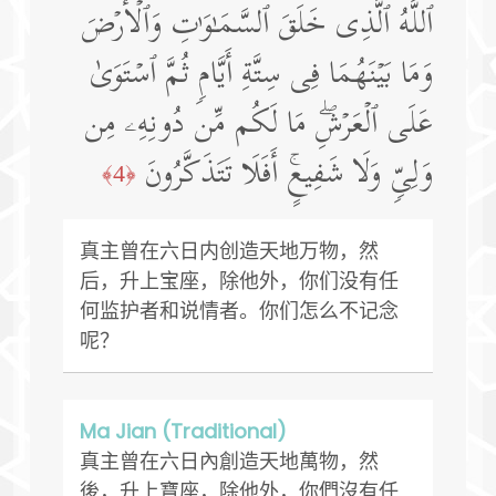
ٱللَّهُ ٱلَّذِی خَلَقَ ٱلسَّمَـٰوَ ٰ⁠تِ وَٱلۡأَرۡضَ
وَمَا بَیۡنَهُمَا فِی سِتَّةِ أَیَّامࣲ ثُمَّ ٱسۡتَوَىٰ
عَلَى ٱلۡعَرۡشِۖ مَا لَكُم مِّن دُونِهِۦ مِن
وَلِیࣲّ وَلَا شَفِیعٍۚ أَفَلَا تَتَذَكَّرُونَ
﴿4﴾
真主曾在六日内创造天地万物，然
后，升上宝座，除他外，你们没有任
何监护者和说情者。你们怎么不记念
呢？
Ma Jian (Traditional)
真主曾在六日內創造天地萬物，然
後，升上寶座，除他外，你們沒有任