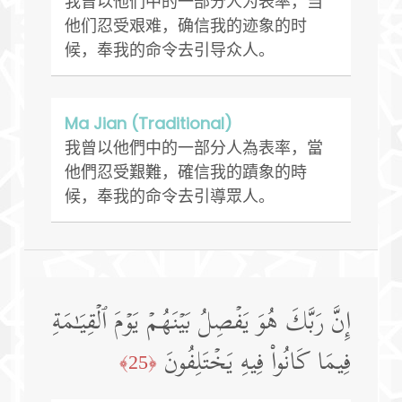
我曾以他们中的一部分人为表率，当
他们忍受艰难，确信我的迹象的时
候，奉我的命令去引导众人。
Ma Jian (Traditional)
我曾以他們中的一部分人為表率，當
他們忍受艱難，確信我的蹟象的時
候，奉我的命令去引導眾人。
إِنَّ رَبَّكَ هُوَ یَفۡصِلُ بَیۡنَهُمۡ یَوۡمَ ٱلۡقِیَـٰمَةِ
فِیمَا كَانُوا۟ فِیهِ یَخۡتَلِفُونَ
﴿25﴾