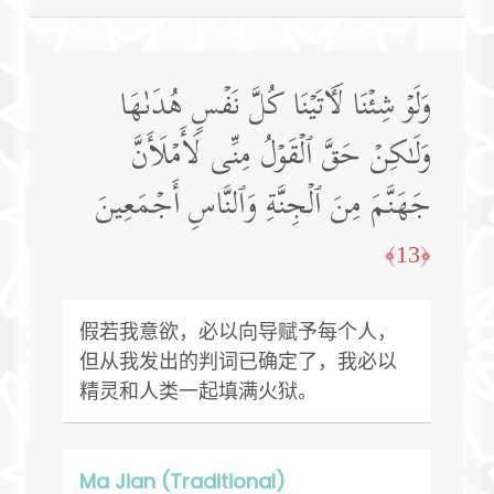
وَلَوۡ شِئۡنَا لَـَٔاتَیۡنَا كُلَّ نَفۡسٍ هُدَىٰهَا
وَلَـٰكِنۡ حَقَّ ٱلۡقَوۡلُ مِنِّی لَأَمۡلَأَنَّ
جَهَنَّمَ مِنَ ٱلۡجِنَّةِ وَٱلنَّاسِ أَجۡمَعِینَ
﴿13﴾
假若我意欲，必以向导赋予每个人，
但从我发出的判词已确定了，我必以
精灵和人类一起填满火狱。
Ma Jian (Traditional)