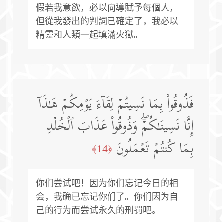
假若我意欲，必以向導賦予每個人，
但從我發出的判詞已確定了，我必以
精靈和人類一起填滿火獄。
فَذُوقُوا۟ بِمَا نَسِیتُمۡ لِقَاۤءَ یَوۡمِكُمۡ هَـٰذَاۤ
إِنَّا نَسِینَـٰكُمۡۖ وَذُوقُوا۟ عَذَابَ ٱلۡخُلۡدِ
بِمَا كُنتُمۡ تَعۡمَلُونَ
﴿14﴾
你们尝试吧！因为你们忘记今日的相
会，我确已忘记你们了。你们因为自
己的行为而尝试永久的刑罚吧。