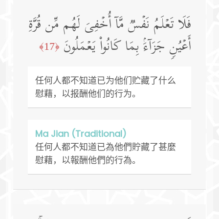
فَلَا تَعۡلَمُ نَفۡسࣱ مَّاۤ أُخۡفِیَ لَهُم مِّن قُرَّةِ
أَعۡیُنࣲ جَزَاۤءَۢ بِمَا كَانُوا۟ یَعۡمَلُونَ
﴿17﴾
任何人都不知道已为他们贮藏了什么
慰藉，以报酬他们的行为。
Ma Jian (Traditional)
任何人都不知道已為他們貯藏了甚麼
慰藉，以報酬他們的行為。