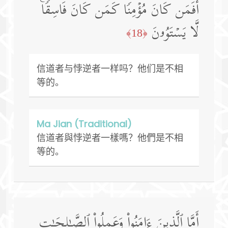
أَفَمَن كَانَ مُؤۡمِنࣰا كَمَن كَانَ فَاسِقࣰاۚ
لَّا یَسۡتَوُۥنَ
﴿18﴾
信道者与悖逆者一样吗？他们是不相
等的。
Ma Jian (Traditional)
信道者與悖逆者一樣嗎？他們是不相
等的。
أَمَّا ٱلَّذِینَ ءَامَنُوا۟ وَعَمِلُوا۟ ٱلصَّـٰلِحَـٰتِ