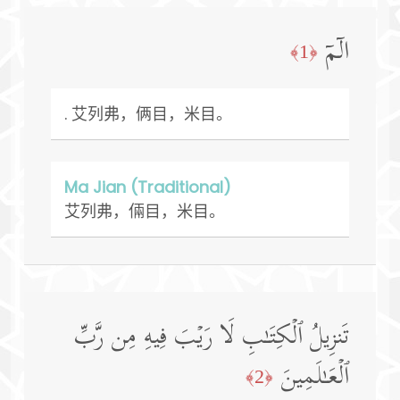
الۤمۤ
﴿1﴾
. 艾列弗，俩目，米目。
Ma Jian (Traditional)
艾列弗，倆目，米目。
تَنزِیلُ ٱلۡكِتَـٰبِ لَا رَیۡبَ فِیهِ مِن رَّبِّ
ٱلۡعَـٰلَمِینَ
﴿2﴾