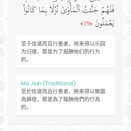
فَلَهُمۡ جَنَّـٰتُ ٱلۡمَأۡوَىٰ نُزُلَۢا بِمَا كَانُوا۟
یَعۡمَلُونَ
﴿19﴾
至于信道而且行善者，将来得以乐园
为归宿，那是为了报酬他们的行为
的。
Ma Jian (Traditional)
至於信道而且行善者，將來得以樂園
為歸宿，那是為了報酬他們的行為
的。