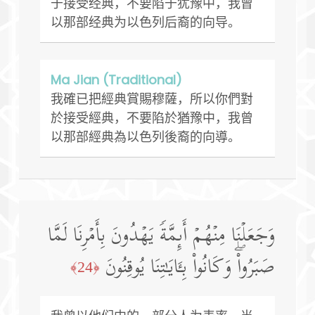
于接受经典，不要陷于犹豫中，我曾
以那部经典为以色列后裔的向导。
Ma Jian (Traditional)
我確已把經典賞賜穆薩，所以你們對
於接受經典，不要陷於猶豫中，我曾
以那部經典為以色列後裔的向導。
وَجَعَلۡنَا مِنۡهُمۡ أَىِٕمَّةࣰ یَهۡدُونَ بِأَمۡرِنَا لَمَّا
صَبَرُوا۟ۖ وَكَانُوا۟ بِـَٔایَـٰتِنَا یُوقِنُونَ
﴿24﴾