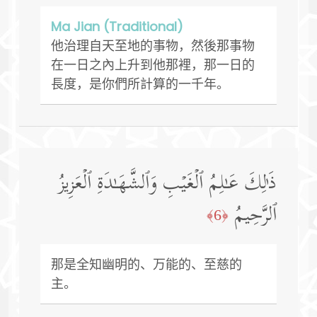
Ma Jian (Traditional)
他治理自天至地的事物，然後那事物
在一日之內上升到他那裡，那一日的
長度，是你們所計算的一千年。
ذَ ٰ⁠لِكَ عَـٰلِمُ ٱلۡغَیۡبِ وَٱلشَّهَـٰدَةِ ٱلۡعَزِیزُ
ٱلرَّحِیمُ
﴿6﴾
那是全知幽明的、万能的、至慈的
主。