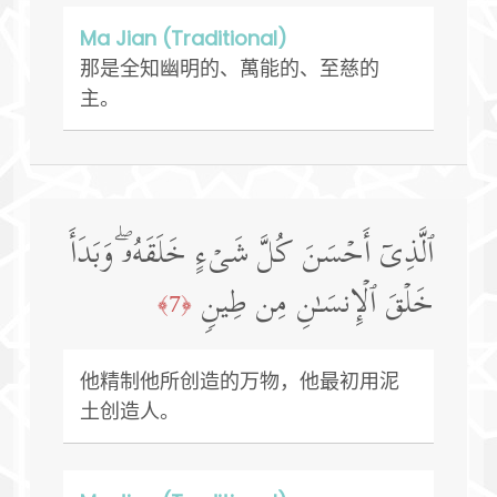
Ma Jian (Traditional)
那是全知幽明的、萬能的、至慈的
主。
ٱلَّذِیۤ أَحۡسَنَ كُلَّ شَیۡءٍ خَلَقَهُۥۖ وَبَدَأَ
خَلۡقَ ٱلۡإِنسَـٰنِ مِن طِینࣲ
﴿7﴾
他精制他所创造的万物，他最初用泥
土创造人。