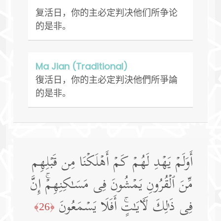
复活日，你的主必定判决他们所争论
的是非。
Ma Jian (Traditional)
復活日，你的主必定判決他們所爭論
的是非。
أَوَلَمۡ یَهۡدِ لَهُمۡ كَمۡ أَهۡلَكۡنَا مِن قَبۡلِهِم
مِّنَ ٱلۡقُرُونِ یَمۡشُونَ فِی مَسَـٰكِنِهِمۡۚ إِنَّ
فِی ذَ ٰ⁠لِكَ لَـَٔایَـٰتٍۚ أَفَلَا یَسۡمَعُونَ
﴿26﴾