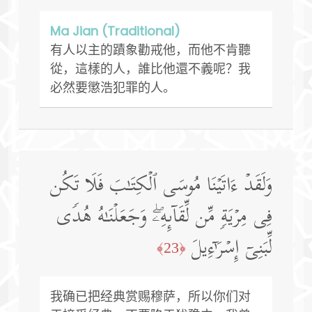
Ma Jian (Traditional)
有人以主的蹟象勸戒他，而他不肯聽
從，這樣的人，誰比他還不義呢？我
必然要懲浩犯罪的人。
وَلَقَدۡ ءَاتَیۡنَا مُوسَى ٱلۡكِتَـٰبَ فَلَا تَكُن
فِی مِرۡیَةࣲ مِّن لِّقَاۤىِٕهِۦۖ وَجَعَلۡنَـٰهُ هُدࣰى
لِّبَنِیۤ إِسۡرَ ٰ⁠ۤءِیلَ
﴿23﴾
我确已把经典赏赐穆萨，所以你们对