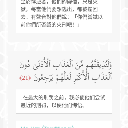
至於悖逆者，他們的歸宿，只是火
獄，每當他們要想逃出，都被攔回
去。有聲音對他們說：「你們嘗試以
前你們所否認的火刑吧！」
وَلَنُذِیقَنَّهُم مِّنَ ٱلۡعَذَابِ ٱلۡأَدۡنَىٰ دُونَ
ٱلۡعَذَابِ ٱلۡأَكۡبَرِ لَعَلَّهُمۡ یَرۡجِعُونَ
﴿21﴾
. 在最大的刑罚之前，我必使他们尝试
最近的刑罚，以便他们悔悟。