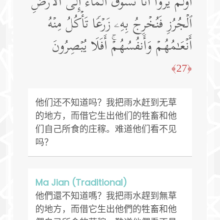
أَوَلَمۡ یَرَوۡا۟ أَنَّا نَسُوقُ ٱلۡمَاۤءَ إِلَى ٱلۡأَرۡضِ
ٱلۡجُرُزِ فَنُخۡرِجُ بِهِۦ زَرۡعࣰا تَأۡكُلُ مِنۡهُ
أَنۡعَـٰمُهُمۡ وَأَنفُسُهُمۡۚ أَفَلَا یُبۡصِرُونَ
﴿27﴾
他们还不知道吗？我把雨水赶到无草
的地方，而借它生出他们的牲畜和他
们自己所食的庄稼。难道他们看不见
吗？
Ma Jian (Traditional)
他們還不知道嗎？我把雨水趕到無草
的地方，而借它生出他們的牲畜和他