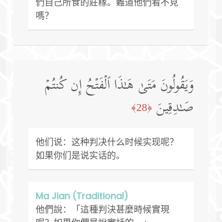
們自己所食的莊稼。難道他們看不見
嗎？
وَیَقُولُونَ مَتَىٰ هَـٰذَا ٱلۡفَتۡحُ إِن كُنتُمۡ
صَـٰدِقِینَ
﴿28﴾
他们说：这种判决什么时候实现呢？
如果你们是说实话的。
Ma Jian (Traditional)
他們說：「這種判決甚麼時候實現