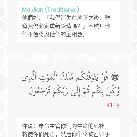
Ma Jian (Traditional)
他們說：「我們消失在地下之後，難
道我們必定重新受造嗎？」不然！他
們不信將與他們的主相會。
۞ قُلۡ یَتَوَفَّىٰكُم مَّلَكُ ٱلۡمَوۡتِ ٱلَّذِی
وُكِّلَ بِكُمۡ ثُمَّ إِلَىٰ رَبِّكُمۡ تُرۡجَعُونَ
﴿11﴾
你说：奉命主管你们的生命的死神，
将使你们死亡，然后你们将被召归于