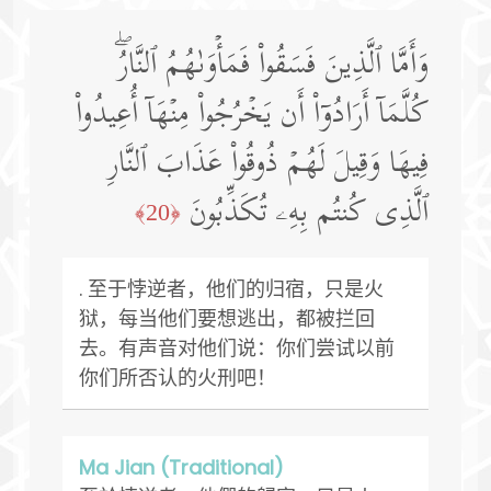
وَأَمَّا ٱلَّذِینَ فَسَقُوا۟ فَمَأۡوَىٰهُمُ ٱلنَّارُۖ
كُلَّمَاۤ أَرَادُوۤا۟ أَن یَخۡرُجُوا۟ مِنۡهَاۤ أُعِیدُوا۟
فِیهَا وَقِیلَ لَهُمۡ ذُوقُوا۟ عَذَابَ ٱلنَّارِ
ٱلَّذِی كُنتُم بِهِۦ تُكَذِّبُونَ
﴿20﴾
. 至于悖逆者，他们的归宿，只是火
狱，每当他们要想逃出，都被拦回
去。有声音对他们说：你们尝试以前
你们所否认的火刑吧！
Ma Jian (Traditional)