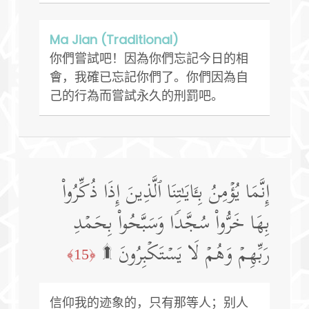
Ma Jian (Traditional)
你們嘗試吧！因為你們忘記今日的相
會，我確已忘記你們了。你們因為自
己的行為而嘗試永久的刑罰吧。
إِنَّمَا یُؤۡمِنُ بِـَٔایَـٰتِنَا ٱلَّذِینَ إِذَا ذُكِّرُوا۟
بِهَا خَرُّوا۟ سُجَّدࣰا وَسَبَّحُوا۟ بِحَمۡدِ
رَبِّهِمۡ وَهُمۡ لَا یَسۡتَكۡبِرُونَ ۩
﴿15﴾
信仰我的迹象的，只有那等人；别人