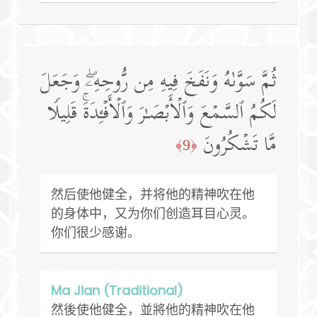
ثُمَّ سَوَّىٰهُ وَنَفَخَ فِیهِ مِن رُّوحِهِۦۖ وَجَعَلَ
لَكُمُ ٱلسَّمۡعَ وَٱلۡأَبۡصَـٰرَ وَٱلۡأَفۡـِٔدَةَۚ قَلِیلࣰا
مَّا تَشۡكُرُونَ
﴿9﴾
然后使他健全，并将他的精神吹在他
的身体中，又为你们创造耳目心灵。
你们很少感谢。
Ma Jian (Traditional)
然後使他健全，並將他的精神吹在他