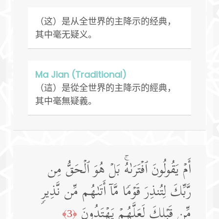
（这）是从全世界的主降示的经典，
其中毫无疑义。
Ma Jian (Traditional)
（這）是從全世界的主降示的經典，
其中毫無疑義。
أَمۡ یَقُولُونَ ٱفۡتَرَىٰهُۚ بَلۡ هُوَ ٱلۡحَقُّ مِن
رَّبِّكَ لِتُنذِرَ قَوۡمࣰا مَّاۤ أَتَىٰهُم مِّن نَّذِیرࣲ
مِّن قَبۡلِكَ لَعَلَّهُمۡ یَهۡتَدُونَ
﴿3﴾