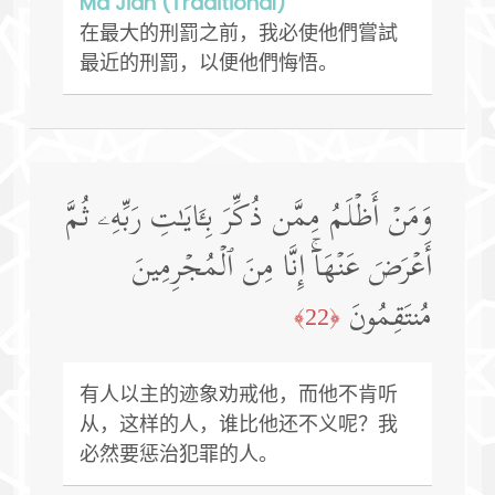
Ma Jian (Traditional)
在最大的刑罰之前，我必使他們嘗試
最近的刑罰，以便他們悔悟。
وَمَنۡ أَظۡلَمُ مِمَّن ذُكِّرَ بِـَٔایَـٰتِ رَبِّهِۦ ثُمَّ
أَعۡرَضَ عَنۡهَاۤۚ إِنَّا مِنَ ٱلۡمُجۡرِمِینَ
مُنتَقِمُونَ
﴿22﴾
有人以主的迹象劝戒他，而他不肯听
从，这样的人，谁比他还不义呢？我
必然要惩治犯罪的人。