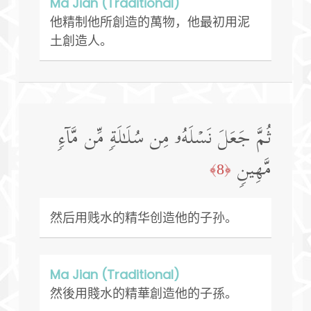
Ma Jian (Traditional)
他精制他所創造的萬物，他最初用泥
土創造人。
ثُمَّ جَعَلَ نَسۡلَهُۥ مِن سُلَـٰلَةࣲ مِّن مَّاۤءࣲ
مَّهِینࣲ
﴿8﴾
然后用贱水的精华创造他的子孙。
Ma Jian (Traditional)
然後用賤水的精華創造他的子孫。