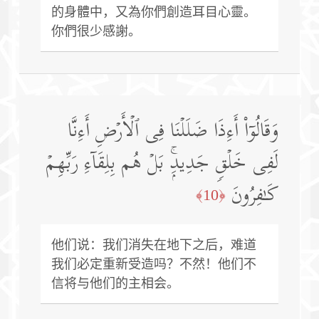
的身體中，又為你們創造耳目心靈。
你們很少感謝。
وَقَالُوۤا۟ أَءِذَا ضَلَلۡنَا فِی ٱلۡأَرۡضِ أَءِنَّا
لَفِی خَلۡقࣲ جَدِیدِۭۚ بَلۡ هُم بِلِقَاۤءِ رَبِّهِمۡ
كَـٰفِرُونَ
﴿10﴾
他们说：我们消失在地下之后，难道
我们必定重新受造吗？不然！他们不
信将与他们的主相会。