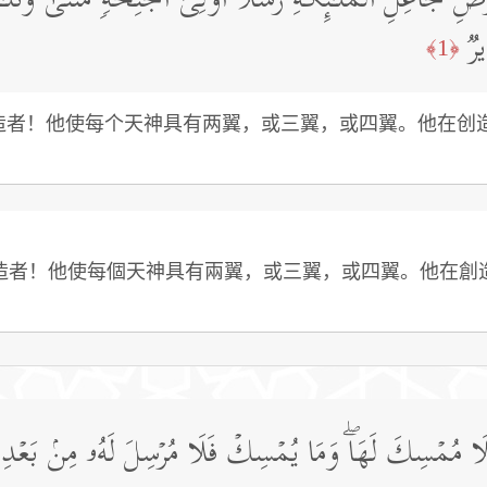
َرۡضِ جَاعِلِ ٱلۡمَلَـٰۤىِٕكَةِ رُسُلًا أُو۟لِیۤ أَجۡنِحَةࣲ مَّثۡنَىٰ وَثُلَ
رࣱ
﴿1﴾
的创造者！他使每个天神具有两翼，或三翼，或四翼。他在
造者！他使每個天神具有兩翼，或三翼，或四翼。他在創
فَلَا مُمۡسِكَ لَهَاۖ وَمَا یُمۡسِكۡ فَلَا مُرۡسِلَ لَهُۥ مِنۢ بَعۡدِهِ