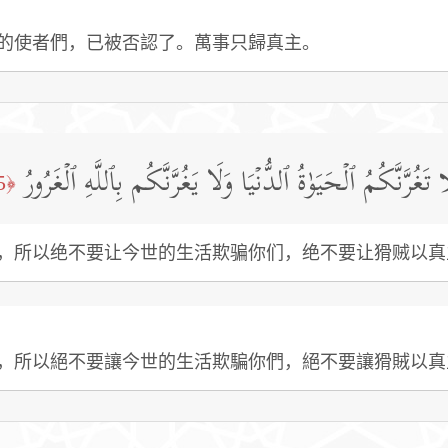
的使者們，已被否認了。萬事只歸真主。
ا تَغُرَّنَّكُمُ ٱلۡحَیَوٰةُ ٱلدُّنۡیَا وَلَا یَغُرَّنَّكُم بِٱللَّهِ ٱلۡغَرُورُ
﴿5﴾
，所以绝不要让今世的生活欺骗你们，绝不要让猾贼以真
，所以絕不要讓今世的生活欺騙你們，絕不要讓猾賊以真