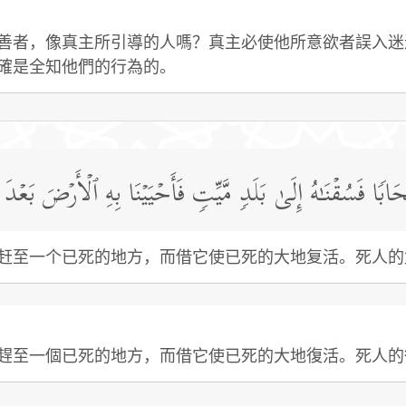
善者，像真主所引導的人嗎？真主必使他所意欲者誤入迷
確是全知他們的行為的。
حَابࣰا فَسُقۡنَـٰهُ إِلَىٰ بَلَدࣲ مَّیِّتࣲ فَأَحۡیَیۡنَا بِهِ ٱلۡأَرۡضَ بَعۡدَ 
赶至一个已死的地方，而借它使已死的大地复活。死人的
趕至一個已死的地方，而借它使已死的大地復活。死人的