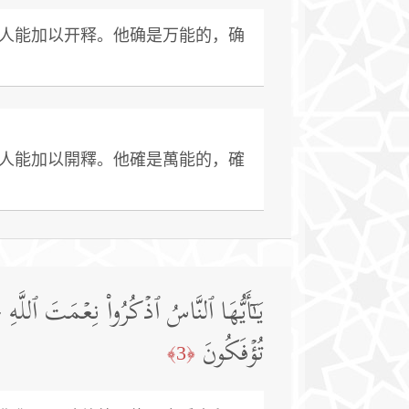
人能加以开释。他确是万能的，确
人能加以開釋。他確是萬能的，確
یَـٰۤأَیُّهَا ٱلنَّاسُ ٱذۡكُرُوا۟ نِعۡمَتَ ٱللَّهِ ع
تُؤۡفَكُونَ
﴿3﴾