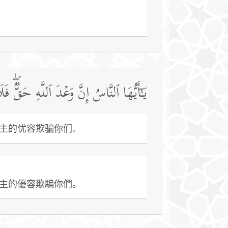
یَـٰۤأَیُّهَا ٱلنَّاسُ إِنَّ وَعۡدَ ٱللَّهِ حَقࣱّۖ فَلَ
主的优容欺骗你们。
主的優容欺騙你們。