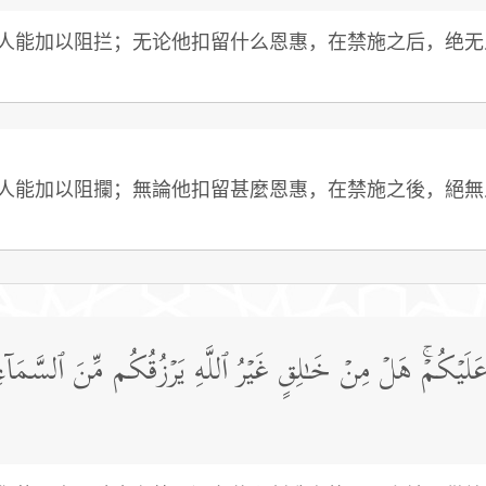
人能加以阻拦；无论他扣留什么恩惠，在禁施之后，绝无
人能加以阻攔；無論他扣留甚麼恩惠，在禁施之後，絕無
َلَیۡكُمۡۚ هَلۡ مِنۡ خَـٰلِقٍ غَیۡرُ ٱللَّهِ یَرۡزُقُكُم مِّنَ ٱلسَّمَاۤءِ وَٱل