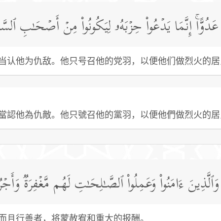
عَدُوًّاۚ إِنَّمَا یَدۡعُوا۟ حِزۡبَهُۥ لِیَكُونُوا۟ مِنۡ أَصۡحَـٰبِ ٱلسَّع
当认他为仇敌。他只号召他的党羽，以便他们做烈火的居
當認他為仇敵。他只號召他的黨羽，以便他們做烈火的居
َّذِینَ ءَامَنُوا۟ وَعَمِلُوا۟ ٱلصَّـٰلِحَـٰتِ لَهُم مَّغۡفِرَةࣱ وَأَجۡرࣱ
而且行善者，将蒙赦宥和重大的报酬。