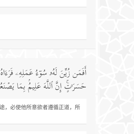
أَفَمَن زُیِّنَ لَهُۥ سُوۤءُ عَمَلِهِۦ فَرَءَا
حَسَرَ ٰ⁠تٍۚ إِنَّ ٱللَّهَ عَلِیمُۢ بِمَا یَصۡنَع
途，必使他所意欲者遵循正道，所