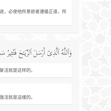
途，必使他所意欲者遵循正道，所
وَٱللَّهُ ٱلَّذِیۤ أَرۡسَلَ ٱلرِّیَـٰحَ فَتُثِیرُ سَ
复活就是这样的。
復活就是這樣的。