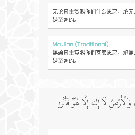
无论真主赏赐你们什么恩惠，绝无
是至睿的。
Ma Jian (Traditional)
無論真主賞賜你們甚麼恩惠，絕無
是至睿的。
ۡأَرۡضِۚ لَاۤ إِلَـٰهَ إِلَّا هُوَۖ فَأَنَّىٰ