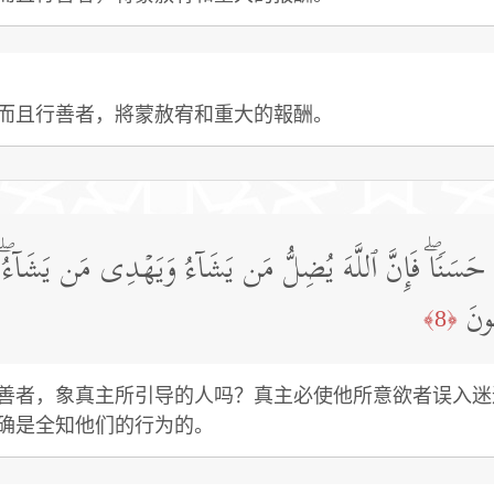
而且行善者，將蒙赦宥和重大的報酬。
هُ حَسَنࣰاۖ فَإِنَّ ٱللَّهَ یُضِلُّ مَن یَشَاۤءُ وَیَهۡدِی مَن یَشَاۤء
ُونَ
﴿8﴾
善者，象真主所引导的人吗？真主必使他所意欲者误入迷
确是全知他们的行为的。