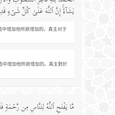
ٱلۡحَمۡدُ لِلَّهِ فَاطِرِ ٱلسَّمَـٰوَ ٰ⁠تِ وَٱلۡأ
یَشَاۤءُۚ إِنَّ ٱللَّهَ عَلَىٰ كُلِّ شَیۡءࣲ قَدِی
创造中增加他所欲增加的。真主对于
造中增加他所欲增加的。真主對於
مَّا یَفۡتَحِ ٱللَّهُ لِلنَّاسِ مِن رَّحۡمَةࣲ 