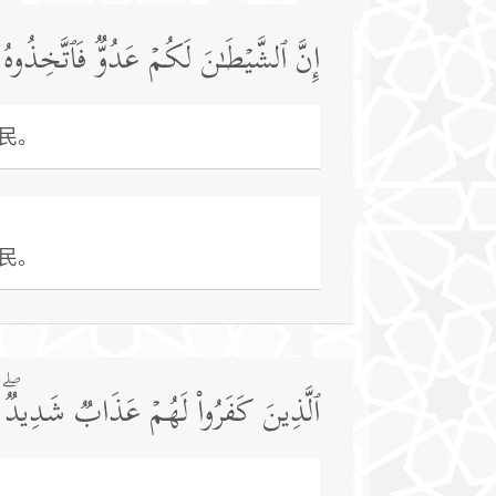
إِنَّ ٱلشَّیۡطَـٰنَ لَكُمۡ عَدُوࣱّ فَٱتَّخِذُوهُ 
民。
民。
ٱلَّذِینَ كَفَرُوا۟ لَهُمۡ عَذَابࣱ شَدِیدࣱۖ وَٱل