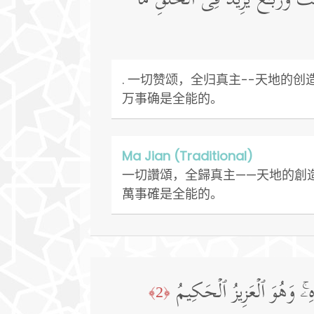
ـٰثَ وَرُبَـٰعَۚ یَزِیدُ فِی ٱلۡخَلۡقِ مَا
. 一切赞颂，全归真主--天地
万事确是全能的。
Ma Jian (Traditional)
一切讚頌，全歸真主——天地的創
萬事確是全能的。
ۦۚ وَهُوَ ٱلۡعَزِیزُ ٱلۡحَكِیمُ
﴿2﴾