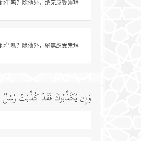
你们吗？除他外，绝无应受崇拜
你們嗎？除他外，絕無應受崇拜
وَإِن یُكَذِّبُوكَ فَقَدۡ كُذِّبَتۡ رُسُلࣱ مِّن