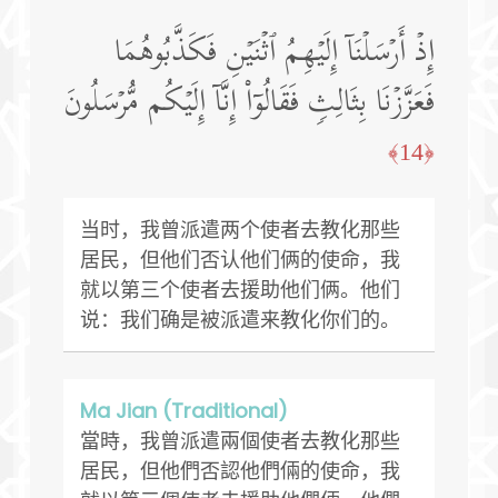
إِذۡ أَرۡسَلۡنَاۤ إِلَیۡهِمُ ٱثۡنَیۡنِ فَكَذَّبُوهُمَا
فَعَزَّزۡنَا بِثَالِثࣲ فَقَالُوۤا۟ إِنَّاۤ إِلَیۡكُم مُّرۡسَلُونَ
﴿14﴾
当时，我曾派遣两个使者去教化那些
居民，但他们否认他们俩的使命，我
就以第三个使者去援助他们俩。他们
说：我们确是被派遣来教化你们的。
Ma Jian (Traditional)
當時，我曾派遣兩個使者去教化那些
居民，但他們否認他們倆的使命，我