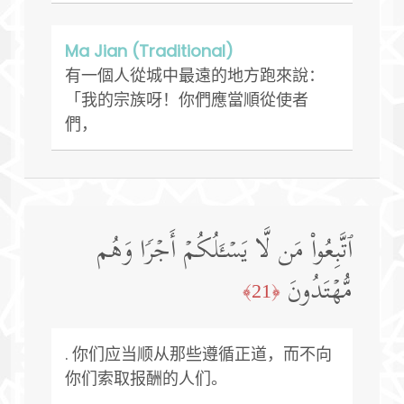
Ma Jian (Traditional)
有一個人從城中最遠的地方跑來說：
「我的宗族呀！你們應當順從使者
們，
ٱتَّبِعُوا۟ مَن لَّا یَسۡـَٔلُكُمۡ أَجۡرࣰا وَهُم
مُّهۡتَدُونَ
﴿21﴾
. 你们应当顺从那些遵循正道，而不向
你们索取报酬的人们。