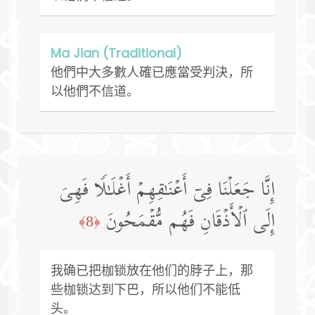
Ma Jian (Traditional)
他們中大多數人確已應當受判決，所
以他們不信道。
إِنَّا جَعَلۡنَا فِیۤ أَعۡنَـٰقِهِمۡ أَغۡلَـٰلࣰا فَهِیَ
إِلَى ٱلۡأَذۡقَانِ فَهُم مُّقۡمَحُونَ
﴿8﴾
我确已把枷锁放在他们的脖子上，那
些枷锁达到下巴，所以他们不能低
头。