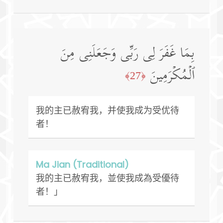
بِمَا غَفَرَ لِی رَبِّی وَجَعَلَنِی مِنَ
ٱلۡمُكۡرَمِینَ
﴿27﴾
我的主已赦宥我，并使我成为受优待
者！
Ma Jian (Traditional)
我的主已赦宥我，並使我成為受優待
者！」