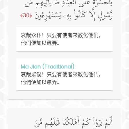
یَـٰحَسۡرَةً عَلَى ٱلۡعِبَادِۚ مَا یَأۡتِیهِم مِّن
رَّسُولٍ إِلَّا كَانُوا۟ بِهِۦ یَسۡتَهۡزِءُونَ
﴿30﴾
哀哉众仆！只要有使者来教化他们，
他们便加以愚弄。
Ma Jian (Traditional)
哀哉眾僕！只要有使者來教化他們，
他們便加以愚弄。
أَلَمۡ یَرَوۡا۟ كَمۡ أَهۡلَكۡنَا قَبۡلَهُم مِّنَ