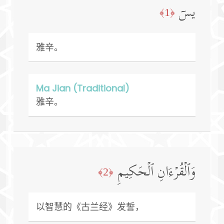
یسۤ
﴿1﴾
雅辛。
Ma Jian (Traditional)
雅辛。
وَٱلۡقُرۡءَانِ ٱلۡحَكِیمِ
﴿2﴾
以智慧的《古兰经》发誓，