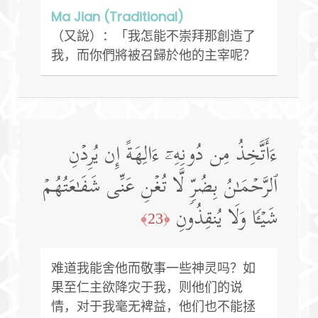
Ma Jian (Traditional)
（又說）：「我怎能不崇拜那創造了
我，而你們將被召歸於他的主宰呢？
ءَأَتَّخِذُ مِن دُونِهِۦۤ ءَالِهَةً إِن یُرِدۡنِ
ٱلرَّحۡمَـٰنُ بِضُرࣲّ لَّا تُغۡنِ عَنِّی شَفَـٰعَتُهُمۡ
شَیۡـࣰٔا وَلَا یُنقِذُونِ
﴿23﴾
难道我能舍他而敬事一些神灵吗？如
果至仁主欲降灾于我，则他们的说
情，对于我毫无裨益，他们也不能拯