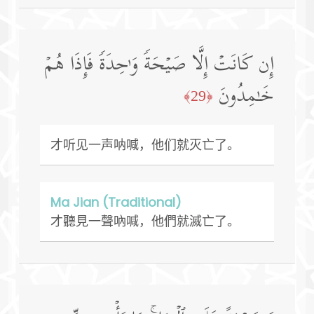
إِن كَانَتۡ إِلَّا صَیۡحَةࣰ وَ ٰ⁠حِدَةࣰ فَإِذَا هُمۡ
خَـٰمِدُونَ
﴿29﴾
才听见一声呐喊，他们就灭亡了。
Ma Jian (Traditional)
才聽見一聲吶喊，他們就滅亡了。