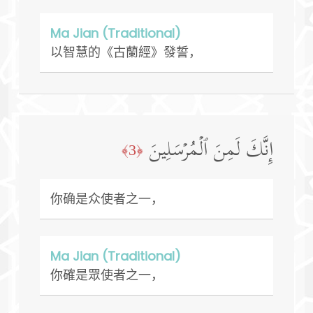
Ma Jian (Traditional)
以智慧的《古蘭經》發誓，
إِنَّكَ لَمِنَ ٱلۡمُرۡسَلِینَ
﴿3﴾
你确是众使者之一，
Ma Jian (Traditional)
你確是眾使者之一，