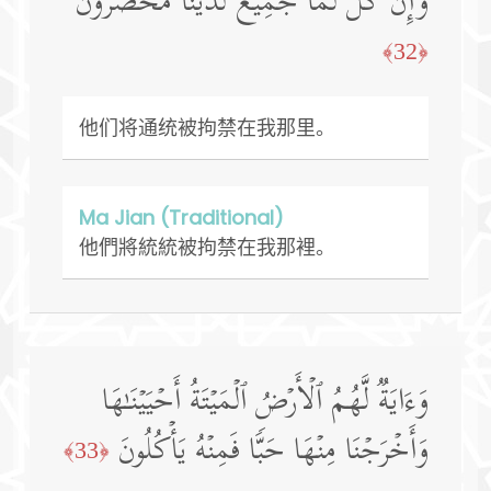
وَإِن كُلࣱّ لَّمَّا جَمِیعࣱ لَّدَیۡنَا مُحۡضَرُونَ
﴿32﴾
他们将通统被拘禁在我那里。
Ma Jian (Traditional)
他們將統統被拘禁在我那裡。
وَءَایَةࣱ لَّهُمُ ٱلۡأَرۡضُ ٱلۡمَیۡتَةُ أَحۡیَیۡنَـٰهَا
وَأَخۡرَجۡنَا مِنۡهَا حَبࣰّا فَمِنۡهُ یَأۡكُلُونَ
﴿33﴾