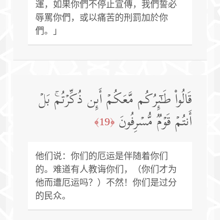
運，如果你們不停止宣傳，我們誓必
辱罵你們，或以痛苦的刑罰加於你
們。」
قَالُوا۟ طَـٰۤىِٕرُكُم مَّعَكُمۡ أَىِٕن ذُكِّرۡتُمۚ بَلۡ
أَنتُمۡ قَوۡمࣱ مُّسۡرِفُونَ
﴿19﴾
他们说：你们的厄运是伴随着你们
的。难道有人教诲你们，（你们才为
他而遭厄运吗？）不然！你们是过分
的民众。