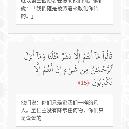
就以第三個使者去援助他們倆。他們
說：「我們確是被派遣來教化你們
的。」
قَالُوا۟ مَاۤ أَنتُمۡ إِلَّا بَشَرࣱ مِّثۡلُنَا وَمَاۤ أَنزَلَ
ٱلرَّحۡمَـٰنُ مِن شَیۡءٍ إِنۡ أَنتُمۡ إِلَّا
تَكۡذِبُونَ
﴿15﴾
他们说：你们只是象我们一样的凡
人。至仁主没有降示任何物，你们只
是说谎的。