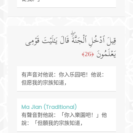
قِیلَ ٱدۡخُلِ ٱلۡجَنَّةَۖ قَالَ یَـٰلَیۡتَ قَوۡمِی
یَعۡلَمُونَ
﴿26﴾
有声音对他说：你入乐园吧！他说：
但愿我的宗族知道，
Ma Jian (Traditional)
有聲音對他說：「你入樂園吧！」他
說：「但願我的宗族知道，