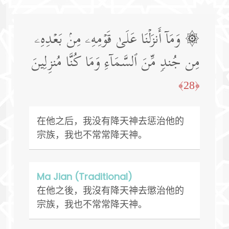
۞ وَمَاۤ أَنزَلۡنَا عَلَىٰ قَوۡمِهِۦ مِنۢ بَعۡدِهِۦ
مِن جُندࣲ مِّنَ ٱلسَّمَاۤءِ وَمَا كُنَّا مُنزِلِینَ
﴿28﴾
在他之后，我没有降天神去惩治他的
宗族，我也不常常降天神。
Ma Jian (Traditional)
在他之後，我沒有降天神去懲治他的
宗族，我也不常常降天神。