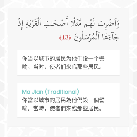
وَٱضۡرِبۡ لَهُم مَّثَلًا أَصۡحَـٰبَ ٱلۡقَرۡیَةِ إِذۡ
جَاۤءَهَا ٱلۡمُرۡسَلُونَ
﴿13﴾
你当以城市的居民为他们设一个譬
喻。当时，使者们来临那些居民。
Ma Jian (Traditional)
你當以城市的居民為他們設一個譬
喻。當時，使者們來臨那些居民。