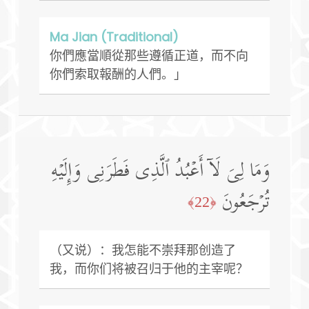
Ma Jian (Traditional)
你們應當順從那些遵循正道，而不向
你們索取報酬的人們。」
وَمَا لِیَ لَاۤ أَعۡبُدُ ٱلَّذِی فَطَرَنِی وَإِلَیۡهِ
تُرۡجَعُونَ
﴿22﴾
（又说）：我怎能不崇拜那创造了
我，而你们将被召归于他的主宰呢？