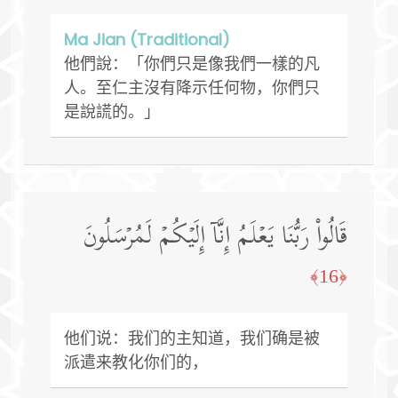
Ma Jian (Traditional)
他們說：「你們只是像我們一樣的凡
人。至仁主沒有降示任何物，你們只
是說謊的。」
قَالُوا۟ رَبُّنَا یَعۡلَمُ إِنَّاۤ إِلَیۡكُمۡ لَمُرۡسَلُونَ
﴿16﴾
他们说：我们的主知道，我们确是被
派遣来教化你们的，