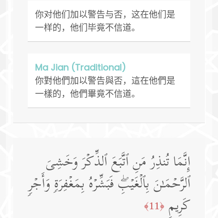
你对他们加以警告与否，这在他们是
一样的，他们毕竟不信道。
Ma Jian (Traditional)
你對他們加以警告與否，這在他們是
一樣的，他們畢竟不信道。
إِنَّمَا تُنذِرُ مَنِ ٱتَّبَعَ ٱلذِّكۡرَ وَخَشِیَ
ٱلرَّحۡمَـٰنَ بِٱلۡغَیۡبِۖ فَبَشِّرۡهُ بِمَغۡفِرَةࣲ وَأَجۡرࣲ
كَرِیمٍ
﴿11﴾