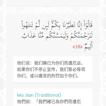
قَالُوۤا۟ إِنَّا تَطَیَّرۡنَا بِكُمۡۖ لَىِٕن لَّمۡ تَنتَهُوا۟
لَنَرۡجُمَنَّكُمۡ وَلَیَمَسَّنَّكُم مِّنَّا عَذَابٌ
أَلِیمࣱ
﴿18﴾
他们说：我们确已为你们而遭厄运，
如果你们不停止宣传，我们誓必辱骂
你们，或以痛苦的刑罚加于你们。
Ma Jian (Traditional)
他們說：「我們確已為你們而遭厄