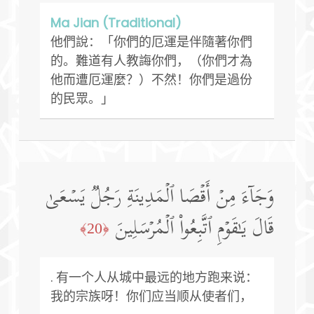
Ma Jian (Traditional)
他們說：「你們的厄運是伴隨著你們
的。難道有人教誨你們，（你們才為
他而遭厄運麼？）不然！你們是過份
的民眾。」
وَجَاۤءَ مِنۡ أَقۡصَا ٱلۡمَدِینَةِ رَجُلࣱ یَسۡعَىٰ
قَالَ یَـٰقَوۡمِ ٱتَّبِعُوا۟ ٱلۡمُرۡسَلِینَ
﴿20﴾
. 有一个人从城中最远的地方跑来说：
我的宗族呀！你们应当顺从使者们，