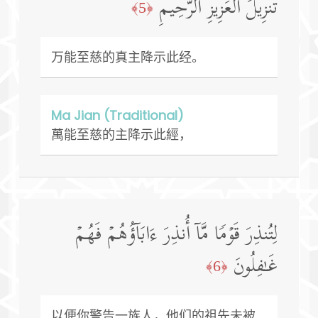
تَنزِیلَ ٱلۡعَزِیزِ ٱلرَّحِیمِ
﴿5﴾
万能至慈的真主降示此经。
Ma Jian (Traditional)
萬能至慈的主降示此經，
لِتُنذِرَ قَوۡمࣰا مَّاۤ أُنذِرَ ءَابَاۤؤُهُمۡ فَهُمۡ
غَـٰفِلُونَ
﴿6﴾
以便你警告一族人，他们的祖先未被