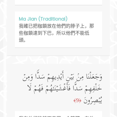
Ma Jian (Traditional)
我確已把枷鎖放在他們的脖子上，那
些枷鎖達到下巴，所以他們不能低
頭。
وَجَعَلۡنَا مِنۢ بَیۡنِ أَیۡدِیهِمۡ سَدࣰّا وَمِنۡ
خَلۡفِهِمۡ سَدࣰّا فَأَغۡشَیۡنَـٰهُمۡ فَهُمۡ لَا
یُبۡصِرُونَ
﴿9﴾