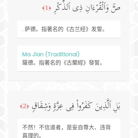
صۤۚ وَٱلۡقُرۡءَانِ ذِی ٱلذِّكۡرِ
﴿1﴾
. 萨德。指著名的《古兰经》发誓。
Ma Jian (Traditional)
薩德。指著名的《古蘭經》發誓。
بَلِ ٱلَّذِینَ كَفَرُوا۟ فِی عِزَّةࣲ وَشِقَاقࣲ
﴿2﴾
不然！不信道者，是妄自尊大、违背
真理的。