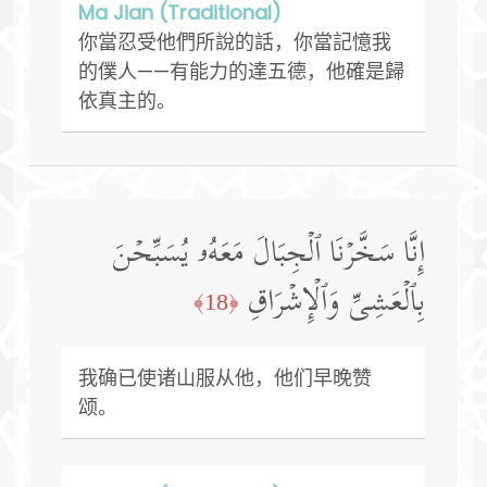
Ma Jian (Traditional)
你當忍受他們所說的話，你當記憶我
的僕人——有能力的達五德，他確是歸
依真主的。
إِنَّا سَخَّرۡنَا ٱلۡجِبَالَ مَعَهُۥ یُسَبِّحۡنَ
بِٱلۡعَشِیِّ وَٱلۡإِشۡرَاقِ
﴿18﴾
我确已使诸山服从他，他们早晚赞
颂。