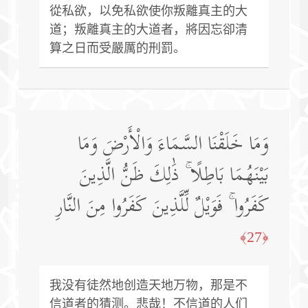
從私欲，以免私欲使你叛離真主的大
道；叛離真主的大道者，將因忘卻清
算之日而受嚴厲的刑罰。
وَمَا خَلَقْنَا السَّمَاءَ وَالْأَرْضَ وَمَا
بَيْنَهُمَا بَاطِلًا ۚ ذَٰلِكَ ظَنُّ الَّذِينَ
كَفَرُوا ۚ فَوَيْلٌ لِّلَّذِينَ كَفَرُوا مِنَ النَّارِ
﴿27﴾
我没有徒然地创造天地万物，那是不
信道者的猜测。悲哉！不信道的人们