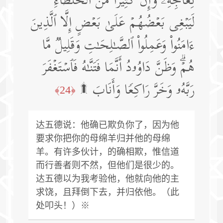
نِعَاجِهِۦۖ وَإِنَّ كَثِیرࣰا مِّنَ ٱلۡخُلَطَاۤءِ
لَیَبۡغِی بَعۡضُهُمۡ عَلَىٰ بَعۡضٍ إِلَّا ٱلَّذِینَ
ءَامَنُوا۟ وَعَمِلُوا۟ ٱلصَّـٰلِحَـٰتِ وَقَلِیلࣱ مَّا
هُمۡۗ وَظَنَّ دَاوُۥدُ أَنَّمَا فَتَنَّـٰهُ فَٱسۡتَغۡفَرَ
رَبَّهُۥ وَخَرَّ رَاكِعࣰا وَأَنَابَ ۩
﴿24﴾
达五德说：他确已欺负你了，因为他
要求你把你的母绵羊归并他的母绵
羊。有许多伙计，的确相欺，惟信道
而行善者则不然，但他们是很少的。
达五德以为我考验他，他就向他的主
求饶，且拜倒下去，并归依他。（此
处叩头！）※