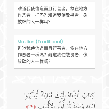
难道我使信道而且行善者，象在地方
作恶者一样吗？难道我使敬畏者，象
放肆的人一样吗？
Ma Jian (Traditional)
難道我使信道而且行善者，像在地方
作惡者一樣嗎？難道我使敬畏者，像
放肆的人一樣嗎？
كِتَابٌ أَنزَلْنَاهُ إِلَيْكَ مُبَارَكٌ لِّيَدَّبَّرُوا
آيَاتِهِ وَلِيَتَذَكَّرَ أُولُو الْأَلْبَابِ
﴿29﴾