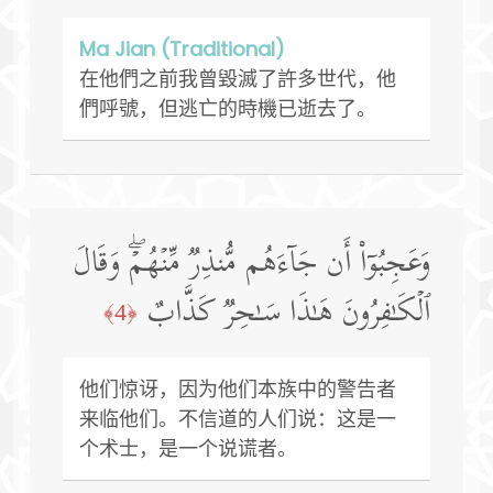
Ma Jian (Traditional)
在他們之前我曾毀滅了許多世代，他
們呼號，但逃亡的時機已逝去了。
وَعَجِبُوۤا۟ أَن جَاۤءَهُم مُّنذِرࣱ مِّنۡهُمۡۖ وَقَالَ
ٱلۡكَـٰفِرُونَ هَـٰذَا سَـٰحِرࣱ كَذَّابٌ
﴿4﴾
他们惊讶，因为他们本族中的警告者
来临他们。不信道的人们说：这是一
个术士，是一个说谎者。