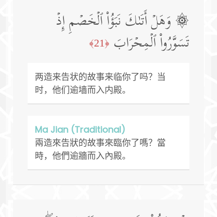
۞ وَهَلۡ أَتَىٰكَ نَبَؤُا۟ ٱلۡخَصۡمِ إِذۡ
تَسَوَّرُوا۟ ٱلۡمِحۡرَابَ
﴿21﴾
两造来告状的故事来临你了吗？当
时，他们逾墙而入内殿。
Ma Jian (Traditional)
兩造來告狀的故事來臨你了嗎？當
時，他們逾牆而入內殿。