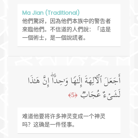
Ma Jian (Traditional)
他們驚訝，因為他們本族中的警告者
來臨他們。不信道的人們說：「這是
一個術士，是一個說謊者。
أَجَعَلَ ٱلۡـَٔالِهَةَ إِلَـٰهࣰا وَ ٰ⁠حِدًاۖ إِنَّ هَـٰذَا
لَشَیۡءٌ عُجَابࣱ
﴿5﴾
难道他要将许多神灵变成一个神灵
吗？这确是一件怪事。