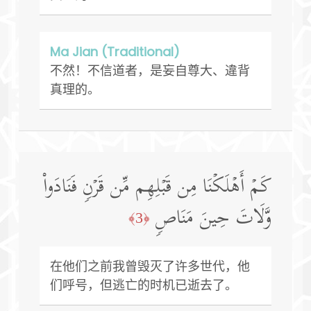
Ma Jian (Traditional)
不然！不信道者，是妄自尊大、違背
真理的。
كَمۡ أَهۡلَكۡنَا مِن قَبۡلِهِم مِّن قَرۡنࣲ فَنَادَوا۟
وَّلَاتَ حِینَ مَنَاصࣲ
﴿3﴾
在他们之前我曾毁灭了许多世代，他
们呼号，但逃亡的时机已逝去了。