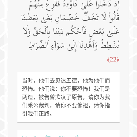
إِذۡ دَخَلُوا۟ عَلَىٰ دَاوُۥدَ فَفَزِعَ مِنۡهُمۡۖ
قَالُوا۟ لَا تَخَفۡۖ خَصۡمَانِ بَغَىٰ بَعۡضُنَا
عَلَىٰ بَعۡضࣲ فَٱحۡكُم بَیۡنَنَا بِٱلۡحَقِّ وَلَا
تُشۡطِطۡ وَٱهۡدِنَاۤ إِلَىٰ سَوَاۤءِ ٱلصِّرَ ٰ⁠طِ
﴿22﴾
当时，他们去见达五德，他为他们而
恐怖。他们说：你不要恐怖！我们是
两造，被告曾欺凌了原告，请你为我
们秉公裁判，请你不要偏袒，请你指
引我们正路。