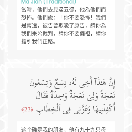
Ma Jian (Traditional)
當時，他們去見達五德，他為他們而
恐怖。他們說：「你不要恐怖！我們
是兩造，被告曾欺凌了原告，請你為
我們秉公裁判，請你不要偏袒，請你
指引我們正路。
إِنَّ هَـٰذَاۤ أَخِی لَهُۥ تِسۡعࣱ وَتِسۡعُونَ
نَعۡجَةࣰ وَلِیَ نَعۡجَةࣱ وَ ٰ⁠حِدَةࣱ فَقَالَ
أَكۡفِلۡنِیهَا وَعَزَّنِی فِی ٱلۡخِطَابِ
﴿23﴾
这个确是我的朋友，他有九十九只母