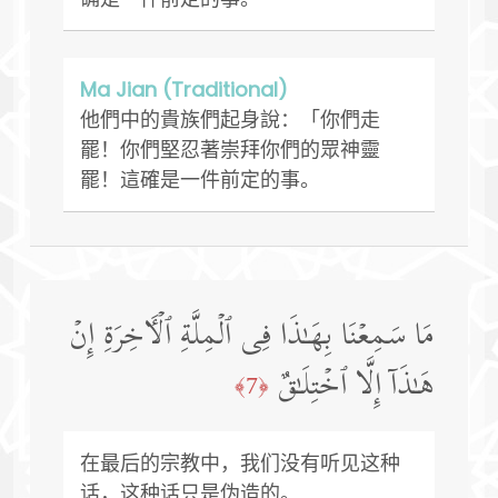
Ma Jian (Traditional)
他們中的貴族們起身說：「你們走
罷！你們堅忍著崇拜你們的眾神靈
罷！這確是一件前定的事。
مَا سَمِعۡنَا بِهَـٰذَا فِی ٱلۡمِلَّةِ ٱلۡـَٔاخِرَةِ إِنۡ
هَـٰذَاۤ إِلَّا ٱخۡتِلَـٰقٌ
﴿7﴾
在最后的宗教中，我们没有听见这种
话，这种话只是伪造的。