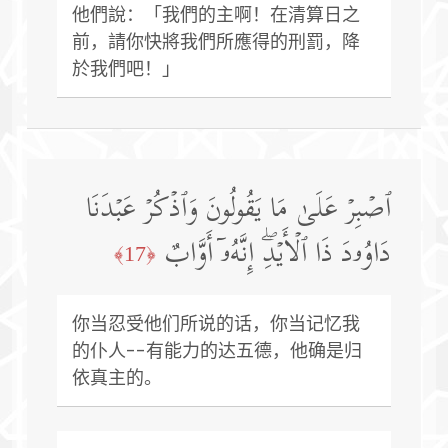
他們說：「我們的主啊！在清算日之
前，請你快將我們所應得的刑罰，降
於我們吧！」
ٱصۡبِرۡ عَلَىٰ مَا یَقُولُونَ وَٱذۡكُرۡ عَبۡدَنَا
دَاوُۥدَ ذَا ٱلۡأَیۡدِۖ إِنَّهُۥۤ أَوَّابٌ
﴿17﴾
你当忍受他们所说的话，你当记忆我
的仆人--有能力的达五德，他确是归
依真主的。