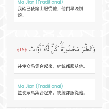
Ma Jian (Traditional)
我確已使諸山服從他，他們早晚讚
頌。
وَٱلطَّیۡرَ مَحۡشُورَةࣰۖ كُلࣱّ لَّهُۥۤ أَوَّابࣱ
﴿19﴾
并使众鸟集合起来，统统都服从他。
Ma Jian (Traditional)
並使眾鳥集合起來，統統都服從他。