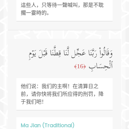
這些人，只等待一聲喊叫，那是不耽
擱一霎時的。
وَقَالُوا۟ رَبَّنَا عَجِّل لَّنَا قِطَّنَا قَبۡلَ یَوۡمِ
ٱلۡحِسَابِ
﴿16﴾
他们说：我们的主啊！在清算日之
前，请你快将我们所应得的刑罚，降
于我们吧！
Ma Jian (Traditional)