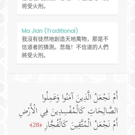
将受火刑。
Ma Jian (Traditional)
我沒有徒然地創造天地萬物，那是不
信道者的猜測。悲哉！不信道的人們
將受火刑。
أَمْ نَجْعَلُ الَّذِينَ آمَنُوا وَعَمِلُوا
الصَّالِحَاتِ كَالْمُفْسِدِينَ فِي الْأَرْضِ
أَمْ نَجْعَلُ الْمُتَّقِينَ كَالْفُجَّارِ
﴿28﴾