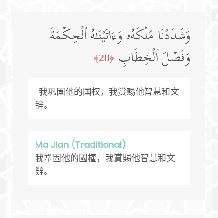
وَشَدَدۡنَا مُلۡكَهُۥ وَءَاتَیۡنَـٰهُ ٱلۡحِكۡمَةَ
وَفَصۡلَ ٱلۡخِطَابِ
﴿20﴾
. 我巩固他的国权，我赏赐他智慧和文
辞。
Ma Jian (Traditional)
我鞏固他的國權，我賞賜他智慧和文
辭。