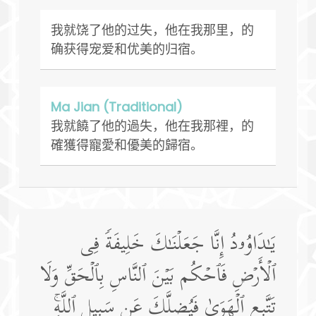
我就饶了他的过失，他在我那里，的
确获得宠爱和优美的归宿。
Ma Jian (Traditional)
我就饒了他的過失，他在我那裡，的
確獲得寵愛和優美的歸宿。
یَـٰدَاوُۥدُ إِنَّا جَعَلۡنَـٰكَ خَلِیفَةࣰ فِی
ٱلۡأَرۡضِ فَٱحۡكُم بَیۡنَ ٱلنَّاسِ بِٱلۡحَقِّ وَلَا
تَتَّبِعِ ٱلۡهَوَىٰ فَیُضِلَّكَ عَن سَبِیلِ ٱللَّهِۚ