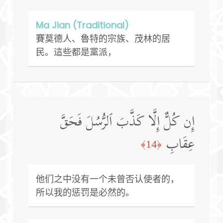
Ma Jian (Traditional)
賽莫德人、魯特的宗族、茂林的居
民。這些都是黨派，
إِن كُلٌّ إِلَّا كَذَّبَ ٱلرُّسُلَ فَحَقَّ
عِقَابِ
﴿14﴾
他们之中没有一个未曾否认使者的，
所以我的惩罚是必然的。