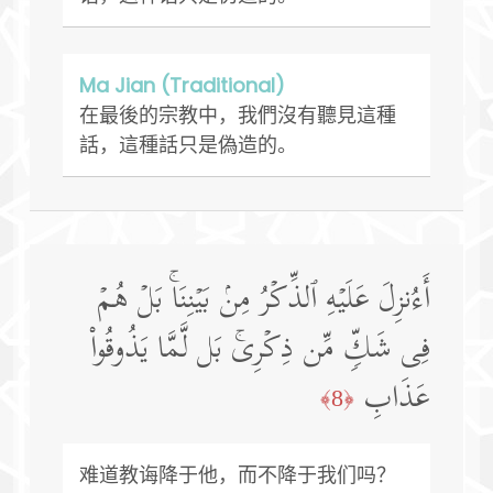
Ma Jian (Traditional)
在最後的宗教中，我們沒有聽見這種
話，這種話只是偽造的。
أَءُنزِلَ عَلَیۡهِ ٱلذِّكۡرُ مِنۢ بَیۡنِنَاۚ بَلۡ هُمۡ
فِی شَكࣲّ مِّن ذِكۡرِیۚ بَل لَّمَّا یَذُوقُوا۟
عَذَابِ
﴿8﴾
难道教诲降于他，而不降于我们吗？