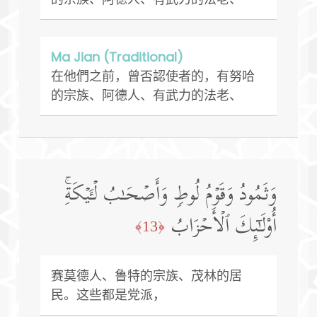
Ma Jian (Traditional)
在他們之前，曾否認使者的，有努哈
的宗族、阿德人、有武力的法老、
وَثَمُودُ وَقَوۡمُ لُوطࣲ وَأَصۡحَـٰبُ لۡـَٔیۡكَةِۚ
أُو۟لَـٰۤىِٕكَ ٱلۡأَحۡزَابُ
﴿13﴾
赛莫德人、鲁特的宗族、茂林的居
民。这些都是党派，