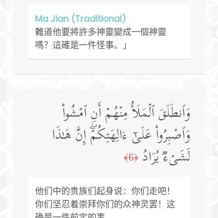
Ma Jian (Traditional)
難道他要將許多神靈變成一個神靈
嗎？這確是一件怪事。」
وَٱنطَلَقَ ٱلۡمَلَأُ مِنۡهُمۡ أَنِ ٱمۡشُوا۟
وَٱصۡبِرُوا۟ عَلَىٰۤ ءَالِهَتِكُمۡۖ إِنَّ هَـٰذَا
لَشَیۡءࣱ یُرَادُ
﴿6﴾
他们中的贵族们起身说：你们走吧！
你们坚忍着崇拜你们的众神灵罢！这
确是一件前定的事。