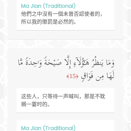
Ma Jian (Traditional)
他們之中沒有一個未曾否認使者的，
所以我的懲罰是必然的。
وَمَا یَنظُرُ هَـٰۤؤُلَاۤءِ إِلَّا صَیۡحَةࣰ وَ ٰ⁠حِدَةࣰ مَّا
لَهَا مِن فَوَاقࣲ
﴿15﴾
这些人，只等待一声喊叫，那是不耽
搁一霎时的。
Ma Jian (Traditional)