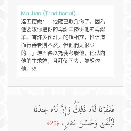
Ma Jian (Traditional)
達五德說：「他確已欺負你了，因為
他要求你把你的母綿羊歸併他的母綿
羊。有許多伙計，的確相欺，惟信道
而行善者則不然，但他們是很少
的。」達五德以為我考驗他，他就向
他的主求饒，且拜倒下去，並歸依
他。※
فَغَفَرۡنَا لَهُۥ ذَ ٰ⁠لِكَۖ وَإِنَّ لَهُۥ عِندَنَا
لَزُلۡفَىٰ وَحُسۡنَ مَـَٔابࣲ
﴿25﴾