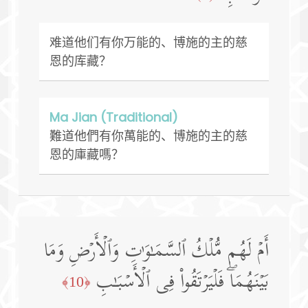
难道他们有你万能的、博施的主的慈
恩的库藏？
Ma Jian (Traditional)
難道他們有你萬能的、博施的主的慈
恩的庫藏嗎？
أَمۡ لَهُم مُّلۡكُ ٱلسَّمَـٰوَ ٰ⁠تِ وَٱلۡأَرۡضِ وَمَا
بَیۡنَهُمَاۖ فَلۡیَرۡتَقُوا۟ فِی ٱلۡأَسۡبَـٰبِ
﴿10﴾