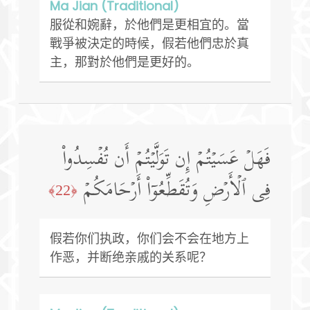
Ma Jian (Traditional)
服從和婉辭，於他們是更相宜的。當
戰爭被決定的時候，假若他們忠於真
主，那對於他們是更好的。
فَهَلۡ عَسَیۡتُمۡ إِن تَوَلَّیۡتُمۡ أَن تُفۡسِدُوا۟
فِی ٱلۡأَرۡضِ وَتُقَطِّعُوۤا۟ أَرۡحَامَكُمۡ
﴿22﴾
假若你们执政，你们会不会在地方上
作恶，并断绝亲戚的关系呢？