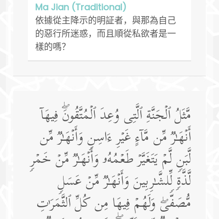
Ma Jian (Traditional)
依據從主降示的明証者，與那為自己
的惡行所迷惑，而且順從私欲者是一
樣的嗎？
مَّثَلُ ٱلۡجَنَّةِ ٱلَّتِی وُعِدَ ٱلۡمُتَّقُونَۖ فِیهَاۤ
أَنۡهَـٰرࣱ مِّن مَّاۤءٍ غَیۡرِ ءَاسِنࣲ وَأَنۡهَـٰرࣱ مِّن
لَّبَنࣲ لَّمۡ یَتَغَیَّرۡ طَعۡمُهُۥ وَأَنۡهَـٰرࣱ مِّنۡ خَمۡرࣲ
لَّذَّةࣲ لِّلشَّـٰرِبِینَ وَأَنۡهَـٰرࣱ مِّنۡ عَسَلࣲ
مُّصَفࣰّىۖ وَلَهُمۡ فِیهَا مِن كُلِّ ٱلثَّمَرَ ٰ⁠تِ