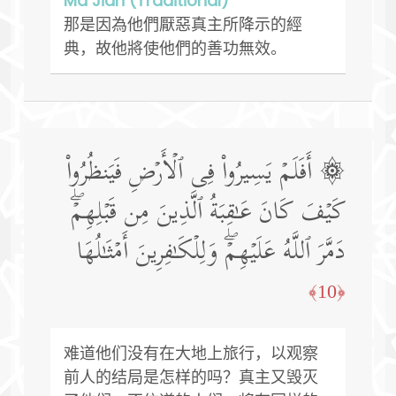
Ma Jian (Traditional)
那是因為他們厭惡真主所降示的經
典，故他將使他們的善功無效。
۞ أَفَلَمۡ یَسِیرُوا۟ فِی ٱلۡأَرۡضِ فَیَنظُرُوا۟
كَیۡفَ كَانَ عَـٰقِبَةُ ٱلَّذِینَ مِن قَبۡلِهِمۡۖ
دَمَّرَ ٱللَّهُ عَلَیۡهِمۡۖ وَلِلۡكَـٰفِرِینَ أَمۡثَـٰلُهَا
﴿10﴾
难道他们没有在大地上旅行，以观察
前人的结局是怎样的吗？真主又毁灭