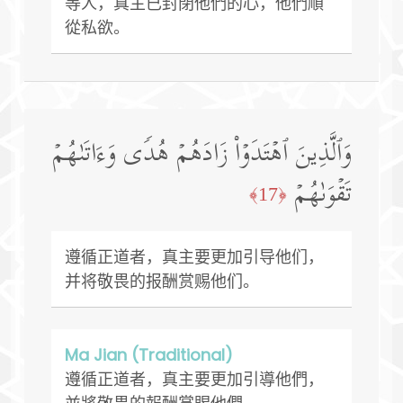
等人，真主已封閉他們的心，他們順
從私欲。
وَٱلَّذِینَ ٱهۡتَدَوۡا۟ زَادَهُمۡ هُدࣰى وَءَاتَىٰهُمۡ
تَقۡوَىٰهُمۡ
﴿17﴾
遵循正道者，真主要更加引导他们，
并将敬畏的报酬赏赐他们。
Ma Jian (Traditional)
遵循正道者，真主要更加引導他們，