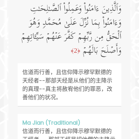
وَٱلَّذِینَ ءَامَنُوا۟ وَعَمِلُوا۟ ٱلصَّـٰلِحَـٰتِ
وَءَامَنُوا۟ بِمَا نُزِّلَ عَلَىٰ مُحَمَّدࣲ وَهُوَ
ٱلۡحَقُّ مِن رَّبِّهِمۡ كَفَّرَ عَنۡهُمۡ سَیِّـَٔاتِهِمۡ
وَأَصۡلَحَ بَالَهُمۡ
﴿2﴾
信道而行善，且信仰降示穆罕默德的
天经者--那部天经是从他们的主降示
的真理--真主将赦宥他们的罪恶，改
善他们的状况。
Ma Jian (Traditional)
信道而行善，且信仰降示穆罕默德的