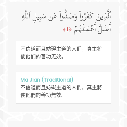
ٱلَّذِینَ كَفَرُوا۟ وَصَدُّوا۟ عَن سَبِیلِ ٱللَّهِ
أَضَلَّ أَعۡمَـٰلَهُمۡ
﴿1﴾
不信道而且妨碍主道的人们，真主将
使他们的善功无效。
Ma Jian (Traditional)
不信道而且妨礙主道的人們，真主將
使他們的善功無效。