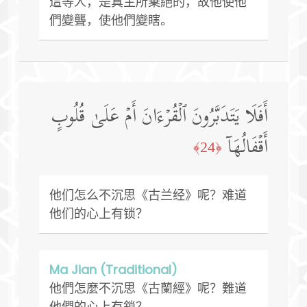
這等人，是真主所棄絕的，故他使他
們變聾，使他們變瞎。
أَفَلَا یَتَدَبَّرُونَ ٱلۡقُرۡءَانَ أَمۡ عَلَىٰ قُلُوبٍ
أَقۡفَالُهَاۤ
﴿24﴾
他们怎么不沉思《古兰经》呢？难道
他们的心上有锁？
Ma Jian (Traditional)
他們怎麼不沉思《古蘭經》呢？難道
他們的心上有鎖？