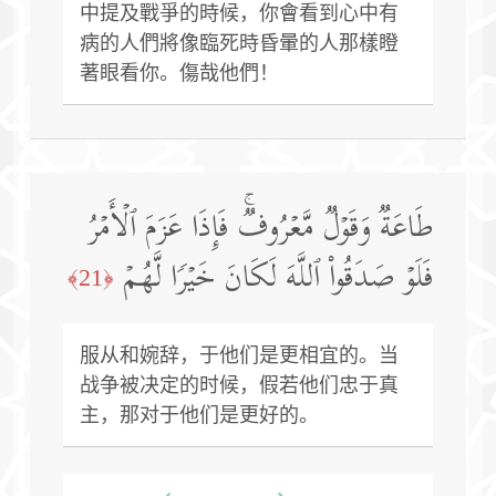
中提及戰爭的時候，你會看到心中有
病的人們將像臨死時昏暈的人那樣瞪
著眼看你。傷哉他們！
طَاعَةࣱ وَقَوۡلࣱ مَّعۡرُوفࣱۚ فَإِذَا عَزَمَ ٱلۡأَمۡرُ
فَلَوۡ صَدَقُوا۟ ٱللَّهَ لَكَانَ خَیۡرࣰا لَّهُمۡ
﴿21﴾
服从和婉辞，于他们是更相宜的。当
战争被决定的时候，假若他们忠于真
主，那对于他们是更好的。