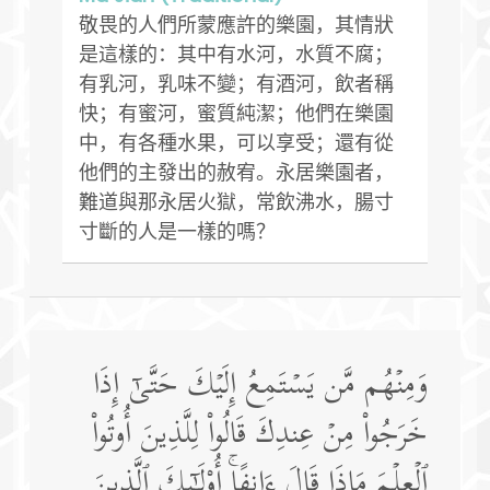
敬畏的人們所蒙應許的樂園，其情狀
是這樣的：其中有水河，水質不腐；
有乳河，乳味不變；有酒河，飲者稱
快；有蜜河，蜜質純潔；他們在樂園
中，有各種水果，可以享受；還有從
他們的主發出的赦宥。永居樂園者，
難道與那永居火獄，常飲沸水，腸寸
寸斷的人是一樣的嗎？
وَمِنۡهُم مَّن یَسۡتَمِعُ إِلَیۡكَ حَتَّىٰۤ إِذَا
خَرَجُوا۟ مِنۡ عِندِكَ قَالُوا۟ لِلَّذِینَ أُوتُوا۟
ٱلۡعِلۡمَ مَاذَا قَالَ ءَانِفًاۚ أُو۟لَـٰۤىِٕكَ ٱلَّذِینَ