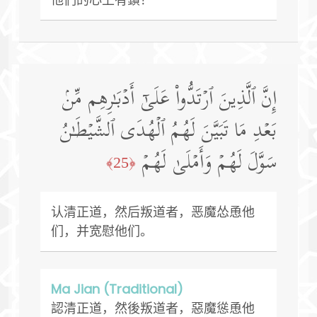
إِنَّ ٱلَّذِینَ ٱرۡتَدُّوا۟ عَلَىٰۤ أَدۡبَـٰرِهِم مِّنۢ
بَعۡدِ مَا تَبَیَّنَ لَهُمُ ٱلۡهُدَى ٱلشَّیۡطَـٰنُ
سَوَّلَ لَهُمۡ وَأَمۡلَىٰ لَهُمۡ
﴿25﴾
认清正道，然后叛道者，恶魔怂恿他
们，并宽慰他们。
Ma Jian (Traditional)
認清正道，然後叛道者，惡魔慫恿他