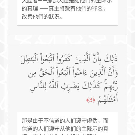
天經者——那部天經是認他們的主降示
的真理 ——真主將赦宥他們的罪惡，
改善他們的狀況。
ذَ ٰ⁠لِكَ بِأَنَّ ٱلَّذِینَ كَفَرُوا۟ ٱتَّبَعُوا۟ ٱلۡبَـٰطِلَ
وَأَنَّ ٱلَّذِینَ ءَامَنُوا۟ ٱتَّبَعُوا۟ ٱلۡحَقَّ مِن
رَّبِّهِمۡۚ كَذَ ٰ⁠لِكَ یَضۡرِبُ ٱللَّهُ لِلنَّاسِ
أَمۡثَـٰلَهُمۡ
﴿3﴾
那是由于不信道的人们遵守虚伪，而
信道的人们遵守从他们的主降示的真