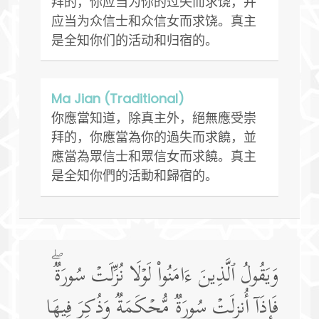
拜的，你应当为你的过失而求饶，并
应当为众信士和众信女而求饶。真主
是全知你们的活动和归宿的。
Ma Jian (Traditional)
你應當知道，除真主外，絕無應受崇
拜的，你應當為你的過失而求饒，並
應當為眾信士和眾信女而求饒。真主
是全知你們的活動和歸宿的。
وَیَقُولُ ٱلَّذِینَ ءَامَنُوا۟ لَوۡلَا نُزِّلَتۡ سُورَةࣱۖ
فَإِذَاۤ أُنزِلَتۡ سُورَةࣱ مُّحۡكَمَةࣱ وَذُكِرَ فِیهَا