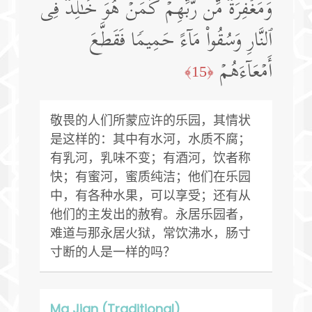
وَمَغۡفِرَةࣱ مِّن رَّبِّهِمۡۖ كَمَنۡ هُوَ خَـٰلِدࣱ فِی
ٱلنَّارِ وَسُقُوا۟ مَاۤءً حَمِیمࣰا فَقَطَّعَ
أَمۡعَاۤءَهُمۡ
﴿15﴾
敬畏的人们所蒙应许的乐园，其情状
是这样的：其中有水河，水质不腐；
有乳河，乳味不变；有酒河，饮者称
快；有蜜河，蜜质纯洁；他们在乐园
中，有各种水果，可以享受；还有从
他们的主发出的赦宥。永居乐园者，
难道与那永居火狱，常饮沸水，肠寸
寸断的人是一样的吗？
Ma Jian (Traditional)