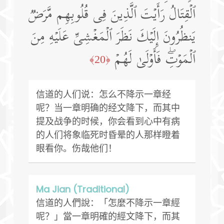
ٱلۡقِتَالُ رَأَیۡتَ ٱلَّذِینَ فِی قُلُوبِهِم مَّرَضࣱ
یَنظُرُونَ إِلَیۡكَ نَظَرَ ٱلۡمَغۡشِیِّ عَلَیۡهِ مِنَ
ٱلۡمَوۡتِۖ فَأَوۡلَىٰ لَهُمۡ
﴿20﴾
信道的人们说：怎么不降示一章经
呢？当一章明确的经文降下，而其中
提及战争的时候，你会看到心中有病
的人们将象临死时昏晕的人那样瞪着
眼看你。伤哉他们！
Ma Jian (Traditional)
信道的人們說：「怎麼不降示一章經
呢？」當一章明確的經文降下，而其