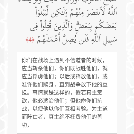
ٱللَّهُ لَٱنتَصَرَ مِنۡهُمۡ وَلَـٰكِن لِّیَبۡلُوَا۟
بَعۡضَكُم بِبَعۡضࣲۗ وَٱلَّذِینَ قُتِلُوا۟ فِی
سَبِیلِ ٱللَّهِ فَلَن یُضِلَّ أَعۡمَـٰلَهُمۡ
﴿4﴾
你们在战场上遇到不信道者的时候，
应当斩杀他们，你们既战胜他们，就
应当俘虏他们；以后或释放他们，或
准许他们赎身，直到战争放下他的重
担。事情就是这样的，假若真主意
欲，他必惩治他们；但他命你们抗
战，以便他以你们互相考验。为主道
而阵亡者，真主绝不枉费他们的善
功，