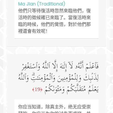
Ma Jian (Traditional)
他們只等待復活時忽然來臨他們，復
活時的徵候確已來臨了。當復活時來
臨的時候，他們的覺悟，對於他們那
裡還會有效呢！
فَٱعۡلَمۡ أَنَّهُۥ لَاۤ إِلَـٰهَ إِلَّا ٱللَّهُ وَٱسۡتَغۡفِرۡ
لِذَنۢبِكَ وَلِلۡمُؤۡمِنِینَ وَٱلۡمُؤۡمِنَـٰتِۗ وَٱللَّهُ
یَعۡلَمُ مُتَقَلَّبَكُمۡ وَمَثۡوَىٰكُمۡ
﴿19﴾
你应当知道，除真主外，绝无应受崇