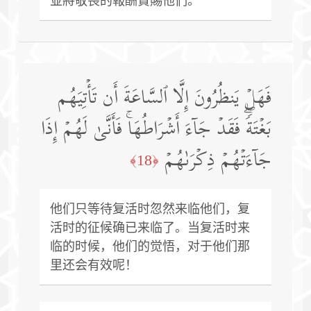
並將敬畏的報酬賞賜他們。
فَهَلۡ یَنظُرُونَ إِلَّا ٱلسَّاعَةَ أَن تَأۡتِیَهُم
بَغۡتَةࣰۖ فَقَدۡ جَاۤءَ أَشۡرَاطُهَاۚ فَأَنَّىٰ لَهُمۡ إِذَا
جَاۤءَتۡهُمۡ ذِكۡرَىٰهُمۡ
﴿18﴾
他们只等待复活时忽然来临他们，复
活时的征候确已来临了。当复活时来
临的时候，他们的觉悟，对于他们那
里还会有效呢！