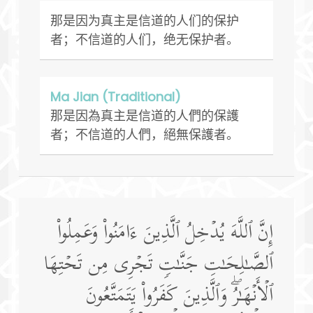
那是因为真主是信道的人们的保护
者；不信道的人们，绝无保护者。
Ma Jian (Traditional)
那是因為真主是信道的人們的保護
者；不信道的人們，絕無保護者。
إِنَّ ٱللَّهَ یُدۡخِلُ ٱلَّذِینَ ءَامَنُوا۟ وَعَمِلُوا۟
ٱلصَّـٰلِحَـٰتِ جَنَّـٰتࣲ تَجۡرِی مِن تَحۡتِهَا
ٱلۡأَنۡهَـٰرُۖ وَٱلَّذِینَ كَفَرُوا۟ یَتَمَتَّعُونَ