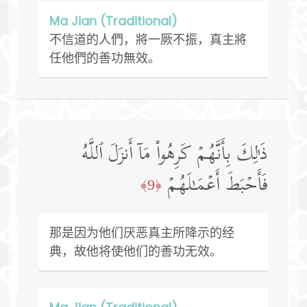
Ma Jian (Traditional)
不信道的人們，將一厥不振，真主將
任他們的善功無效。
ذَ ٰ⁠لِكَ بِأَنَّهُمۡ كَرِهُوا۟ مَاۤ أَنزَلَ ٱللَّهُ
فَأَحۡبَطَ أَعۡمَـٰلَهُمۡ
﴿9﴾
那是因为他们厌恶真主所降示的经
典，故他将使他们的善功无效。