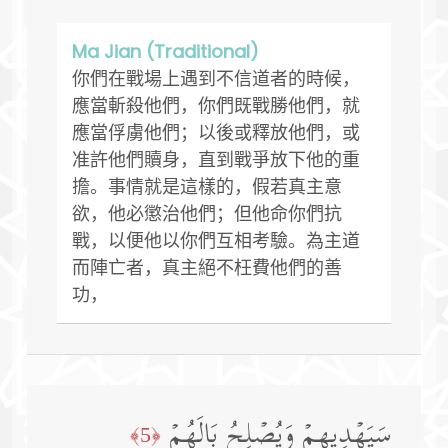
Ma Jian (Traditional)
你們在戰場上遇到不信道者的時候，
應當斬殺他們，你們既戰勝他們，就
應當俘虜他們；以後或釋放他們，或
准許他們贖身，直到戰爭放下他的重
擔。事情就是這樣的，假若真主意
欲，他必懲治他們；但他命你們抗
戰，以便他以你們互相考驗。為主道
而陣亡者，真主絕不枉費他們的善
功，
سَیَهۡدِیهِمۡ وَیُصۡلِحُ بَالَهُمۡ
﴿5﴾