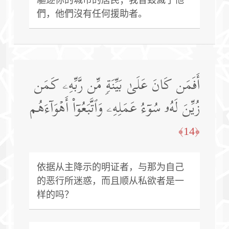
們，他們沒有任何援助者。
أَفَمَن كَانَ عَلَىٰ بَیِّنَةࣲ مِّن رَّبِّهِۦ كَمَن
زُیِّنَ لَهُۥ سُوۤءُ عَمَلِهِۦ وَٱتَّبَعُوۤا۟ أَهۡوَاۤءَهُم
﴿14﴾
依据从主降示的明证者，与那为自己
的恶行所迷惑，而且顺从私欲者是一
样的吗？