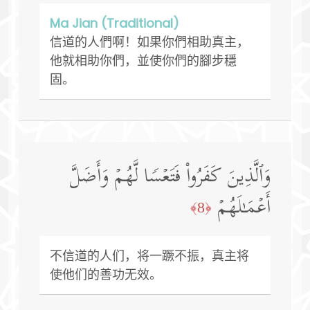
Ma Jian (Traditional)
信道的人們啊！如果你們相助真主，
他就相助你們，並使你們的腳步穩
固。
وَٱلَّذِینَ كَفَرُوا۟ فَتَعۡسࣰا لَّهُمۡ وَأَضَلَّ
أَعۡمَـٰلَهُمۡ
﴿8﴾
不信道的人们，将一蹶不振，真主将
使他们的善功无效。