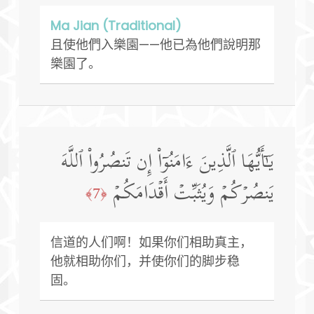
Ma Jian (Traditional)
且使他們入樂園——他已為他們說明那
樂園了。
یَـٰۤأَیُّهَا ٱلَّذِینَ ءَامَنُوۤا۟ إِن تَنصُرُوا۟ ٱللَّهَ
یَنصُرۡكُمۡ وَیُثَبِّتۡ أَقۡدَامَكُمۡ
﴿7﴾
信道的人们啊！如果你们相助真主，
他就相助你们，并使你们的脚步稳
固。