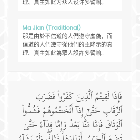
理。真主如此为众人设许多譬喻。
Ma Jian (Traditional)
那是由於不信道的人們遵守虛偽，而
信道的人們遵守從他們的主降示的真
理。真主如此為眾人設許多譬喻。
فَإِذَا لَقِیتُمُ ٱلَّذِینَ كَفَرُوا۟ فَضَرۡبَ
ٱلرِّقَابِ حَتَّىٰۤ إِذَاۤ أَثۡخَنتُمُوهُمۡ فَشُدُّوا۟
ٱلۡوَثَاقَ فَإِمَّا مَنَّۢا بَعۡدُ وَإِمَّا فِدَاۤءً حَتَّىٰ
تَضَعَ ٱلۡحَرۡبُ أَوۡزَارَهَاۚ ذَ ٰ⁠لِكَۖ وَلَوۡ یَشَاۤءُ