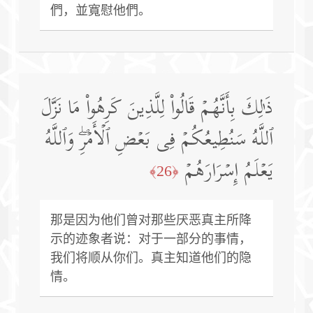
們，並寬慰他們。
ذَ ٰ⁠لِكَ بِأَنَّهُمۡ قَالُوا۟ لِلَّذِینَ كَرِهُوا۟ مَا نَزَّلَ
ٱللَّهُ سَنُطِیعُكُمۡ فِی بَعۡضِ ٱلۡأَمۡرِۖ وَٱللَّهُ
یَعۡلَمُ إِسۡرَارَهُمۡ
﴿26﴾
那是因为他们曾对那些厌恶真主所降
示的迹象者说：对于一部分的事情，
我们将顺从你们。真主知道他们的隐
情。