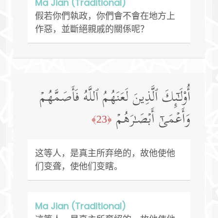
Ma Jian (Traditional)
假若你們執政，你們會不會在地方上
作惡，並斷絕親戚的關係呢？
أُو۟لَـٰۤىِٕكَ ٱلَّذِینَ لَعَنَهُمُ ٱللَّهُ فَأَصَمَّهُمۡ
وَأَعۡمَىٰۤ أَبۡصَـٰرَهُمۡ
﴿23﴾
这等人，是真主所弃绝的，故他使他
们变聋，使他们变瞎。
Ma Jian (Traditional)