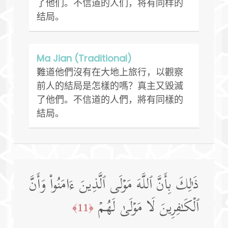
了他们。不信道的人们，将有同样的
结局。
Ma Jian (Traditional)
難道他們沒有在大地上旅行，以觀察
前人的結局是怎樣的嗎？真主又毀滅
了他們。不信道的人們，將有同樣的
結局。
ذَ ٰ⁠لِكَ بِأَنَّ ٱللَّهَ مَوۡلَى ٱلَّذِینَ ءَامَنُوا۟ وَأَنَّ
ٱلۡكَـٰفِرِینَ لَا مَوۡلَىٰ لَهُمۡ
﴿11﴾