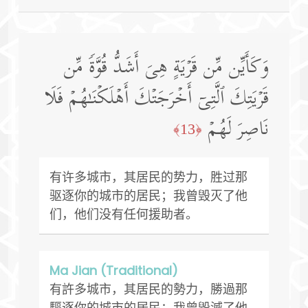
وَكَأَیِّن مِّن قَرۡیَةٍ هِیَ أَشَدُّ قُوَّةࣰ مِّن
قَرۡیَتِكَ ٱلَّتِیۤ أَخۡرَجَتۡكَ أَهۡلَكۡنَـٰهُمۡ فَلَا
نَاصِرَ لَهُمۡ
﴿13﴾
有许多城市，其居民的势力，胜过那
驱逐你的城市的居民；我曾毁灭了他
们，他们没有任何援助者。
Ma Jian (Traditional)
有許多城市，其居民的勢力，勝過那
驅逐你的城市的居民；我曾毀滅了他