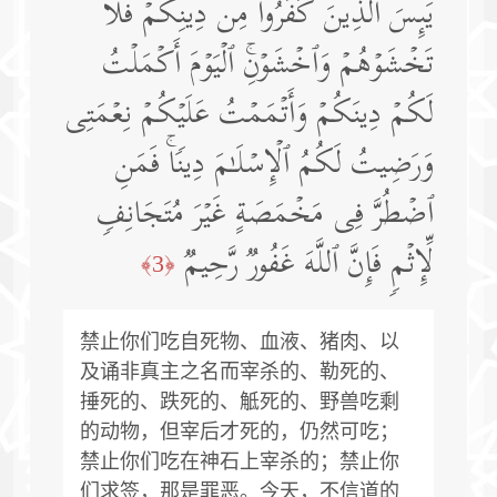
یَىِٕسَ ٱلَّذِینَ كَفَرُوا۟ مِن دِینِكُمۡ فَلَا
تَخۡشَوۡهُمۡ وَٱخۡشَوۡنِۚ ٱلۡیَوۡمَ أَكۡمَلۡتُ
لَكُمۡ دِینَكُمۡ وَأَتۡمَمۡتُ عَلَیۡكُمۡ نِعۡمَتِی
وَرَضِیتُ لَكُمُ ٱلۡإِسۡلَـٰمَ دِینࣰاۚ فَمَنِ
ٱضۡطُرَّ فِی مَخۡمَصَةٍ غَیۡرَ مُتَجَانِفࣲ
لِّإِثۡمࣲ فَإِنَّ ٱللَّهَ غَفُورࣱ رَّحِیمࣱ
﴿3﴾
禁止你们吃自死物、血液、猪肉、以
及诵非真主之名而宰杀的、勒死的、
捶死的、跌死的、觝死的、野兽吃剩
的动物，但宰后才死的，仍然可吃；
禁止你们吃在神石上宰杀的；禁止你
们求签，那是罪恶。今天，不信道的