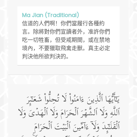
Ma Jian (Traditional)
信道的人們啊！你們當履行各種約
言。除將對你們宣讀者外，准許你們
吃一切牲畜，但受戒期間，或在禁地
境內，不要獵取飛禽走獸。真主必定
判決他所欲判決的。
یَـٰۤأَیُّهَا ٱلَّذِینَ ءَامَنُوا۟ لَا تُحِلُّوا۟ شَعَـٰۤىِٕرَ
ٱللَّهِ وَلَا ٱلشَّهۡرَ ٱلۡحَرَامَ وَلَا ٱلۡهَدۡیَ وَلَا
ٱلۡقَلَـٰۤىِٕدَ وَلَاۤ ءَاۤمِّینَ ٱلۡبَیۡتَ ٱلۡحَرَامَ