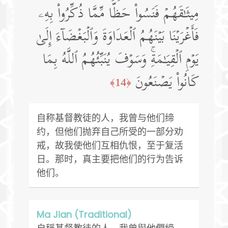
مِیثَـٰقَهُمۡ فَنَسُوا۟ حَظࣰّا مِّمَّا ذُكِّرُوا۟ بِهِۦ
فَأَغۡرَیۡنَا بَیۡنَهُمُ ٱلۡعَدَاوَةَ وَٱلۡبَغۡضَاۤءَ إِلَىٰ
یَوۡمِ ٱلۡقِیَـٰمَةِۚ وَسَوۡفَ یُنَبِّئُهُمُ ٱللَّهُ بِمَا
كَانُوا۟ یَصۡنَعُونَ
﴿14﴾
自称基督教徒的人，我曾与他们缔
约，但他们抛弃自己所受的一部分劝
戒，故我使他们互相仇恨，至于复活
日。那时，真主要把他们的行为告诉
他们。
Ma Jian (Traditional)