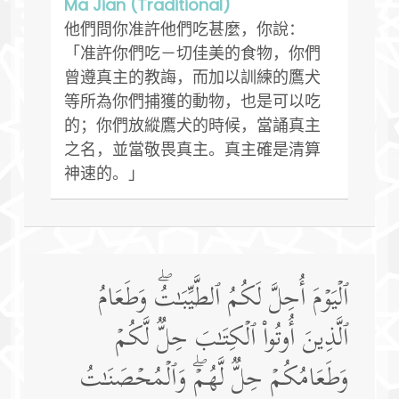
Ma Jian (Traditional)
他們問你准許他們吃甚麼，你說：
「准許你們吃－切佳美的食物，你們
曾遵真主的教誨，而加以訓練的鷹犬
等所為你們捕獲的動物，也是可以吃
的；你們放縱鷹犬的時候，當誦真主
之名，並當敬畏真主。真主確是清算
神速的。」
ٱلۡیَوۡمَ أُحِلَّ لَكُمُ ٱلطَّیِّبَـٰتُۖ وَطَعَامُ
ٱلَّذِینَ أُوتُوا۟ ٱلۡكِتَـٰبَ حِلࣱّ لَّكُمۡ
وَطَعَامُكُمۡ حِلࣱّ لَّهُمۡۖ وَٱلۡمُحۡصَنَـٰتُ