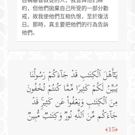
自稱基督教徒的人，我曾與他們締
約，但他們拋棄自己所受的一部分勸
戒，故我使他們互相仇恨，至於復活
日。那時，真主要把他們的行為告訴
他們。
یَـٰۤأَهۡلَ ٱلۡكِتَـٰبِ قَدۡ جَاۤءَكُمۡ رَسُولُنَا
یُبَیِّنُ لَكُمۡ كَثِیرࣰا مِّمَّا كُنتُمۡ تُخۡفُونَ
مِنَ ٱلۡكِتَـٰبِ وَیَعۡفُوا۟ عَن كَثِیرࣲۚ قَدۡ
جَاۤءَكُم مِّنَ ٱللَّهِ نُورࣱ وَكِتَـٰبࣱ مُّبِینࣱ
﴿15﴾