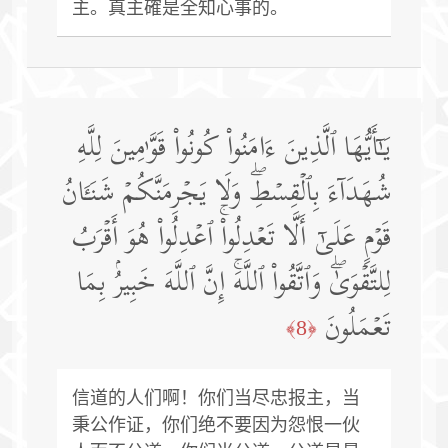
主。真主確是全知心事的。
یَـٰۤأَیُّهَا ٱلَّذِینَ ءَامَنُوا۟ كُونُوا۟ قَوَّ ٰ⁠مِینَ لِلَّهِ
شُهَدَاۤءَ بِٱلۡقِسۡطِۖ وَلَا یَجۡرِمَنَّكُمۡ شَنَـَٔانُ
قَوۡمٍ عَلَىٰۤ أَلَّا تَعۡدِلُوا۟ۚ ٱعۡدِلُوا۟ هُوَ أَقۡرَبُ
لِلتَّقۡوَىٰۖ وَٱتَّقُوا۟ ٱللَّهَۚ إِنَّ ٱللَّهَ خَبِیرُۢ بِمَا
تَعۡمَلُونَ
﴿8﴾
信道的人们啊！你们当尽忠报主，当
秉公作证，你们绝不要因为怨恨一伙