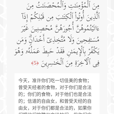
مِنَ ٱلۡمُؤۡمِنَـٰتِ وَٱلۡمُحۡصَنَـٰتُ مِنَ
ٱلَّذِینَ أُوتُوا۟ ٱلۡكِتَـٰبَ مِن قَبۡلِكُمۡ إِذَاۤ
ءَاتَیۡتُمُوهُنَّ أُجُورَهُنَّ مُحۡصِنِینَ غَیۡرَ
مُسَـٰفِحِینَ وَلَا مُتَّخِذِیۤ أَخۡدَانࣲۗ وَمَن
یَكۡفُرۡ بِٱلۡإِیمَـٰنِ فَقَدۡ حَبِطَ عَمَلُهُۥ وَهُوَ
فِی ٱلۡـَٔاخِرَةِ مِنَ ٱلۡخَـٰسِرِینَ
﴿5﴾
今天，准许你们吃一切佳美的食物；
曾受天经者的食物，对于你们是合法
的；你们的食物，对于他们也是合法
的；信道的自由女，和曾受天经的自
由女，对于你们都是合法的，如果你