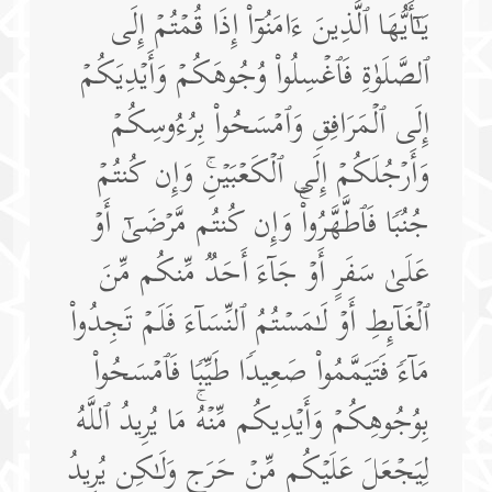
یَـٰۤأَیُّهَا ٱلَّذِینَ ءَامَنُوۤا۟ إِذَا قُمۡتُمۡ إِلَى
ٱلصَّلَوٰةِ فَٱغۡسِلُوا۟ وُجُوهَكُمۡ وَأَیۡدِیَكُمۡ
إِلَى ٱلۡمَرَافِقِ وَٱمۡسَحُوا۟ بِرُءُوسِكُمۡ
وَأَرۡجُلَكُمۡ إِلَى ٱلۡكَعۡبَیۡنِۚ وَإِن كُنتُمۡ
جُنُبࣰا فَٱطَّهَّرُوا۟ۚ وَإِن كُنتُم مَّرۡضَىٰۤ أَوۡ
عَلَىٰ سَفَرٍ أَوۡ جَاۤءَ أَحَدࣱ مِّنكُم مِّنَ
ٱلۡغَاۤىِٕطِ أَوۡ لَـٰمَسۡتُمُ ٱلنِّسَاۤءَ فَلَمۡ تَجِدُوا۟
مَاۤءࣰ فَتَیَمَّمُوا۟ صَعِیدࣰا طَیِّبࣰا فَٱمۡسَحُوا۟
بِوُجُوهِكُمۡ وَأَیۡدِیكُم مِّنۡهُۚ مَا یُرِیدُ ٱللَّهُ
لِیَجۡعَلَ عَلَیۡكُم مِّنۡ حَرَجࣲ وَلَـٰكِن یُرِیدُ