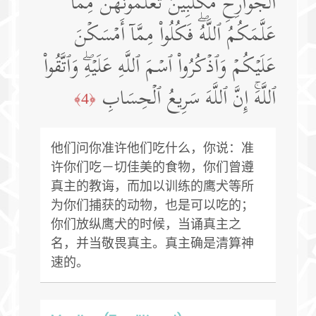
ٱلۡجَوَارِحِ مُكَلِّبِینَ تُعَلِّمُونَهُنَّ مِمَّا
عَلَّمَكُمُ ٱللَّهُۖ فَكُلُوا۟ مِمَّاۤ أَمۡسَكۡنَ
عَلَیۡكُمۡ وَٱذۡكُرُوا۟ ٱسۡمَ ٱللَّهِ عَلَیۡهِۖ وَٱتَّقُوا۟
ٱللَّهَۚ إِنَّ ٱللَّهَ سَرِیعُ ٱلۡحِسَابِ
﴿4﴾
他们问你准许他们吃什么，你说：准
许你们吃－切佳美的食物，你们曾遵
真主的教诲，而加以训练的鹰犬等所
为你们捕获的动物，也是可以吃的；
你们放纵鹰犬的时候，当诵真主之
名，并当敬畏真主。真主确是清算神
速的。