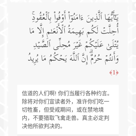
یَـٰۤأَیُّهَا ٱلَّذِینَ ءَامَنُوۤا۟ أَوۡفُوا۟ بِٱلۡعُقُودِۚ
أُحِلَّتۡ لَكُم بَهِیمَةُ ٱلۡأَنۡعَـٰمِ إِلَّا مَا
یُتۡلَىٰ عَلَیۡكُمۡ غَیۡرَ مُحِلِّی ٱلصَّیۡدِ
وَأَنتُمۡ حُرُمٌۗ إِنَّ ٱللَّهَ یَحۡكُمُ مَا یُرِیدُ
﴿1﴾
信道的人们啊! 你们当履行各种约言。
除将对你们宣读者外，准许你们吃一
切牲畜，但受戒期间，或在禁地境
内，不要猎取飞禽走兽。真主必定判
决他所欲判决的。