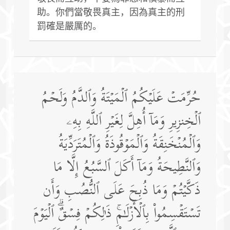
助。你們當敬畏真主，因為真主的刑
罰確是嚴厲的。
حُرِّمَتۡ عَلَیۡكُمُ ٱلۡمَیۡتَةُ وَٱلدَّمُ وَلَحۡمُ
ٱلۡخِنزِیرِ وَمَاۤ أُهِلَّ لِغَیۡرِ ٱللَّهِ بِهِۦ
وَٱلۡمُنۡخَنِقَةُ وَٱلۡمَوۡقُوذَةُ وَٱلۡمُتَرَدِّیَةُ
وَٱلنَّطِیحَةُ وَمَاۤ أَكَلَ ٱلسَّبُعُ إِلَّا مَا
ذَكَّیۡتُمۡ وَمَا ذُبِحَ عَلَى ٱلنُّصُبِ وَأَن
تَسۡتَقۡسِمُوا۟ بِٱلۡأَزۡلَـٰمِۚ ذَ ٰ⁠لِكُمۡ فِسۡقٌۗ ٱلۡیَوۡمَ