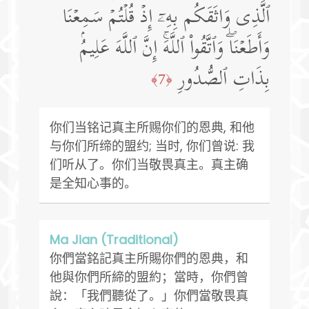
ٱلَّذِی وَاثَقَكُم بِهِۦۤ إِذۡ قُلۡتُمۡ سَمِعۡنَا
وَأَطَعۡنَاۖ وَٱتَّقُوا۟ ٱللَّهَۚ إِنَّ ٱللَّهَ عَلِیمُۢ
بِذَاتِ ٱلصُّدُورِ
﴿7﴾
你们当铭记真主所赐你们的恩典, 和他
与你们所缔的盟约; 当时, 你们曾说: 我
们听从了。你们当敬畏真主。真主确
是全知心事的。
Ma Jian (Traditional)
你們當銘記真主所賜你們的恩典，和
他與你們所締的盟約；當時，你們曾
說：「我們聽從了。」你們當敬畏真