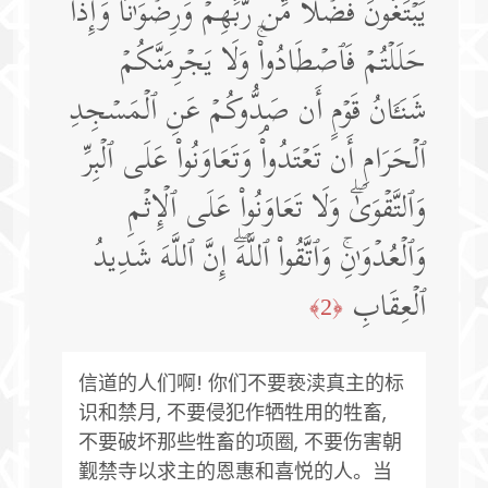
یَبۡتَغُونَ فَضۡلࣰا مِّن رَّبِّهِمۡ وَرِضۡوَ ٰ⁠نࣰاۚ وَإِذَا
حَلَلۡتُمۡ فَٱصۡطَادُوا۟ۚ وَلَا یَجۡرِمَنَّكُمۡ
شَنَـَٔانُ قَوۡمٍ أَن صَدُّوكُمۡ عَنِ ٱلۡمَسۡجِدِ
ٱلۡحَرَامِ أَن تَعۡتَدُوا۟ۘ وَتَعَاوَنُوا۟ عَلَى ٱلۡبِرِّ
وَٱلتَّقۡوَىٰۖ وَلَا تَعَاوَنُوا۟ عَلَى ٱلۡإِثۡمِ
وَٱلۡعُدۡوَ ٰ⁠نِۚ وَٱتَّقُوا۟ ٱللَّهَۖ إِنَّ ٱللَّهَ شَدِیدُ
ٱلۡعِقَابِ
﴿2﴾
信道的人们啊! 你们不要亵渎真主的标
识和禁月, 不要侵犯作牺牲用的牲畜,
不要破坏那些牲畜的项圈, 不要伤害朝
觐禁寺以求主的恩惠和喜悦的人。当