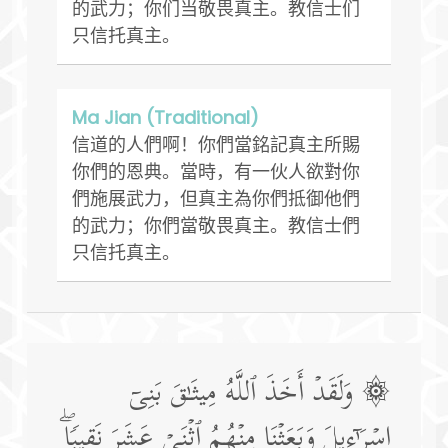
的武力；你们当敬畏真主。教信士们
只信托真主。
Ma Jian (Traditional)
信道的人們啊！你們當銘記真主所賜
你們的恩典。當時，有一伙人欲對你
們施展武力，但真主為你們抵御他們
的武力；你們當敬畏真主。教信士們
只信托真主。
۞ وَلَقَدۡ أَخَذَ ٱللَّهُ مِیثَـٰقَ بَنِیۤ
إِسۡرَ ٰ⁠ۤءِیلَ وَبَعَثۡنَا مِنۡهُمُ ٱثۡنَیۡ عَشَرَ نَقِیبࣰاۖ