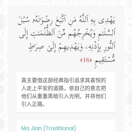
یَهۡدِی بِهِ ٱللَّهُ مَنِ ٱتَّبَعَ رِضۡوَ ٰ⁠نَهُۥ سُبُلَ
ٱلسَّلَـٰمِ وَیُخۡرِجُهُم مِّنَ ٱلظُّلُمَـٰتِ إِلَى
ٱلنُّورِ بِإِذۡنِهِۦ وَیَهۡدِیهِمۡ إِلَىٰ صِرَ ٰ⁠طࣲ
مُّسۡتَقِیمࣲ
﴿16﴾
真主要借这部经典指引追求其喜悦的
人走上平安的道路，依自己的意志把
他们从重重黑暗引入光明，并将他们
引入正路。
Ma Jian (Traditional)