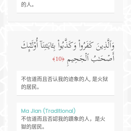
的人。
وَٱلَّذِینَ كَفَرُوا۟ وَكَذَّبُوا۟ بِـَٔایَـٰتِنَاۤ أُو۟لَـٰۤىِٕكَ
أَصۡحَـٰبُ ٱلۡجَحِیمِ
﴿10﴾
不信道而且否认我的迹象的人, 是火狱
的居民。
Ma Jian (Traditional)
不信道而且否認我的蹟象的人，是火
獄的居民。