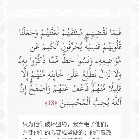
فَبِمَا نَقۡضِهِم مِّیثَـٰقَهُمۡ لَعَنَّـٰهُمۡ وَجَعَلۡنَا
قُلُوبَهُمۡ قَـٰسِیَةࣰۖ یُحَرِّفُونَ ٱلۡكَلِمَ عَن
مَّوَاضِعِهِۦ وَنَسُوا۟ حَظࣰّا مِّمَّا ذُكِّرُوا۟ بِهِۦۚ
وَلَا تَزَالُ تَطَّلِعُ عَلَىٰ خَاۤىِٕنَةࣲ مِّنۡهُمۡ إِلَّا
قَلِیلࣰا مِّنۡهُمۡۖ فَٱعۡفُ عَنۡهُمۡ وَٱصۡفَحۡۚ إِنَّ
ٱللَّهَ یُحِبُّ ٱلۡمُحۡسِنِینَ
﴿13﴾
只为他们破坏盟约，我弃绝了他们，
并使他们的心变成坚硬的；他们篡改