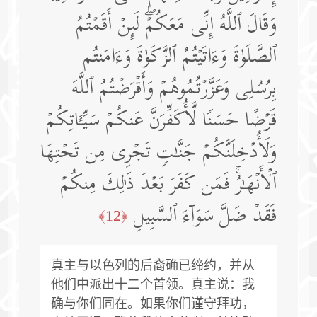
وَقَالَ ٱللَّهُ إِنِّی مَعَكُمۡۖ لَىِٕنۡ أَقَمۡتُمُ
ٱلصَّلَوٰةَ وَءَاتَیۡتُمُ ٱلزَّكَوٰةَ وَءَامَنتُم
بِرُسُلِی وَعَزَّرۡتُمُوهُمۡ وَأَقۡرَضۡتُمُ ٱللَّهَ
قَرۡضًا حَسَنࣰا لَّأُكَفِّرَنَّ عَنكُمۡ سَیِّـَٔاتِكُمۡ
وَلَأُدۡخِلَنَّكُمۡ جَنَّـٰتࣲ تَجۡرِی مِن تَحۡتِهَا
ٱلۡأَنۡهَـٰرُۚ فَمَن كَفَرَ بَعۡدَ ذَ ٰ⁠لِكَ مِنكُمۡ
فَقَدۡ ضَلَّ سَوَاۤءَ ٱلسَّبِیلِ
﴿12﴾
真主与以色列的后裔确已缔约，并从
他们中派出十二个首领。真主说：我
确与你们同在。如果你们谨守拜功，