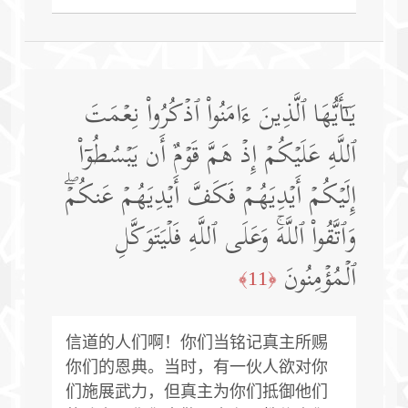
یَـٰۤأَیُّهَا ٱلَّذِینَ ءَامَنُوا۟ ٱذۡكُرُوا۟ نِعۡمَتَ
ٱللَّهِ عَلَیۡكُمۡ إِذۡ هَمَّ قَوۡمٌ أَن یَبۡسُطُوۤا۟
إِلَیۡكُمۡ أَیۡدِیَهُمۡ فَكَفَّ أَیۡدِیَهُمۡ عَنكُمۡۖ
وَٱتَّقُوا۟ ٱللَّهَۚ وَعَلَى ٱللَّهِ فَلۡیَتَوَكَّلِ
ٱلۡمُؤۡمِنُونَ
﴿11﴾
信道的人们啊！你们当铭记真主所赐
你们的恩典。当时，有一伙人欲对你
们施展武力，但真主为你们抵御他们