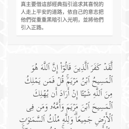
真主要借這部經典指引追求其喜悅的
人走上平安的道路，依自己的意志把
他們從重重黑暗引入光明，並將他們
引入正路。
لَّقَدۡ كَفَرَ ٱلَّذِینَ قَالُوۤا۟ إِنَّ ٱللَّهَ هُوَ
ٱلۡمَسِیحُ ٱبۡنُ مَرۡیَمَۚ قُلۡ فَمَن یَمۡلِكُ
مِنَ ٱللَّهِ شَیۡـًٔا إِنۡ أَرَادَ أَن یُهۡلِكَ
ٱلۡمَسِیحَ ٱبۡنَ مَرۡیَمَ وَأُمَّهُۥ وَمَن فِی
ٱلۡأَرۡضِ جَمِیعࣰاۗ وَلِلَّهِ مُلۡكُ ٱلسَّمَـٰوَ ٰ⁠تِ