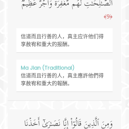
ٱلصَّـٰلِحَـٰتِ لَهُم مَّغۡفِرَةࣱ وَأَجۡرٌ عَظِیمࣱ
﴿9﴾
信道而且行善的人，真主应许他们得
享赦宥和重大的报酬。
Ma Jian (Traditional)
信道而且行善的人，真主應許他們得
享赦宥和重大的報酬。
وَمِنَ ٱلَّذِینَ قَالُوۤا۟ إِنَّا نَصَـٰرَىٰۤ أَخَذۡنَا