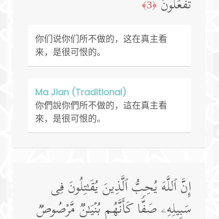
تَفۡعَلُونَ
﴿3﴾
你们说你们所不做的，这在真主看
来，是很可恨的。
Ma Jian (Traditional)
你們說你們所不做的，這在真主看
來，是很可恨的。
إِنَّ ٱللَّهَ یُحِبُّ ٱلَّذِینَ یُقَـٰتِلُونَ فِی
سَبِیلِهِۦ صَفࣰّا كَأَنَّهُم بُنۡیَـٰنࣱ مَّرۡصُوصࣱ