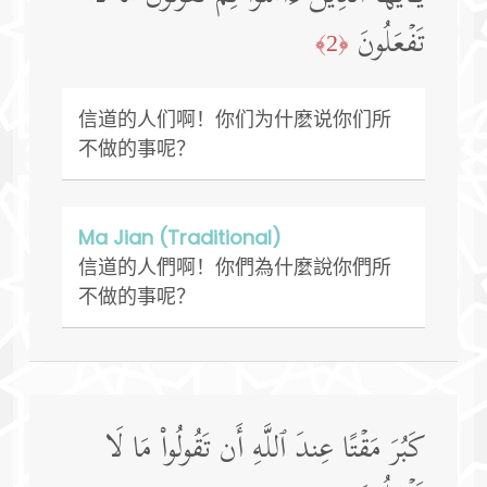
تَفۡعَلُونَ
﴿2﴾
信道的人们啊！你们为什麽说你们所
不做的事呢？
Ma Jian (Traditional)
信道的人們啊！你們為什麼說你們所
不做的事呢？
كَبُرَ مَقۡتًا عِندَ ٱللَّهِ أَن تَقُولُوا۟ مَا لَا