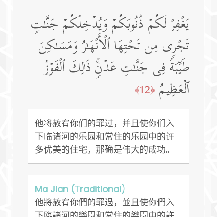
یَغۡفِرۡ لَكُمۡ ذُنُوبَكُمۡ وَیُدۡخِلۡكُمۡ جَنَّـٰتࣲ
تَجۡرِی مِن تَحۡتِهَا ٱلۡأَنۡهَـٰرُ وَمَسَـٰكِنَ
طَیِّبَةࣰ فِی جَنَّـٰتِ عَدۡنࣲۚ ذَ ٰ⁠لِكَ ٱلۡفَوۡزُ
ٱلۡعَظِیمُ
﴿12﴾
他将赦宥你们的罪过，并且使你们入
下临诸河的乐园和常住的乐园中的许
多优美的住宅，那确是伟大的成功。
Ma Jian (Traditional)
他將赦宥你們的罪過，並且使你們入
下臨諸河的樂園和常住的樂園中的許