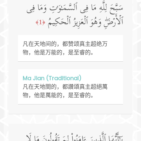
سَبَّحَ لِلَّهِ مَا فِی ٱلسَّمَـٰوَ ٰ⁠تِ وَمَا فِی
ٱلۡأَرۡضِۖ وَهُوَ ٱلۡعَزِیزُ ٱلۡحَكِیمُ
﴿1﴾
凡在天地间的，都赞颂真主超绝万
物，他是万能的，是至睿的。
Ma Jian (Traditional)
凡在天地間的，都讚頌真主超絕萬
物，他是萬能的，是至睿的。
یَـٰۤأَیُّهَا ٱلَّذِینَ ءَامَنُوا۟ لِمَ تَقُولُونَ مَا لَا