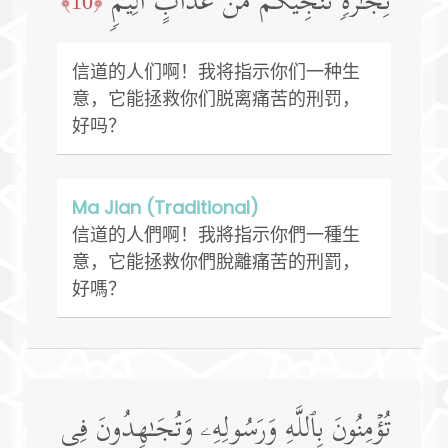
تِجَـٰرَةࣲ تُنجِیكُم مِّنۡ عَذَابٍ أَلِیمࣲ
﴿10﴾
信道的人们啊！我将指示你们一种生
意，它能拯救你们脱离痛苦的刑罚，
好吗？
Ma Jian (Traditional)
信道的人們啊！我將指示你們一種生
意，它能拯救你們脫離痛苦的刑罰，
好嗎？
تُؤۡمِنُونَ بِٱللَّهِ وَرَسُولِهِۦ وَتُجَـٰهِدُونَ فِی