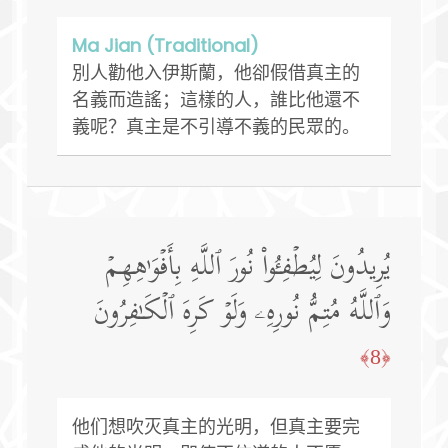
Ma Jian (Traditional)
別人勸他入伊斯蘭，他卻假借真主的
名義而造謠；這樣的人，誰比他還不
義呢？真主是不引導不義的民眾的。
یُرِیدُونَ لِیُطۡفِـُٔوا۟ نُورَ ٱللَّهِ بِأَفۡوَ ٰ⁠هِهِمۡ
وَٱللَّهُ مُتِمُّ نُورِهِۦ وَلَوۡ كَرِهَ ٱلۡكَـٰفِرُونَ
﴿8﴾
他们想吹灭真主的光明，但真主要完