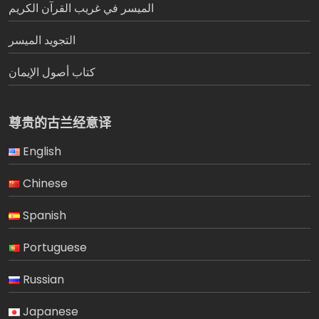
الميسر في غريب القرآن الكريم
التجويد الميسر
كتاب أصول الإيمان
尊贵的古兰经意译
English
Chinese
Spanish
Portuguese
Russian
Japanese