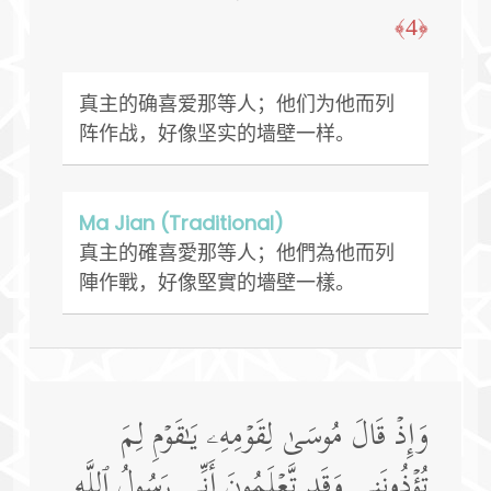
﴿4﴾
真主的确喜爱那等人；他们为他而列
阵作战，好像坚实的墙壁一样。
Ma Jian (Traditional)
真主的確喜愛那等人；他們為他而列
陣作戰，好像堅實的墻壁一樣。
وَإِذۡ قَالَ مُوسَىٰ لِقَوۡمِهِۦ یَـٰقَوۡمِ لِمَ
تُؤۡذُونَنِی وَقَد تَّعۡلَمُونَ أَنِّی رَسُولُ ٱللَّهِ