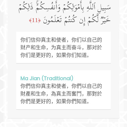
سَبِیلِ ٱللَّهِ بِأَمۡوَ ٰ⁠لِكُمۡ وَأَنفُسِكُمۡۚ ذَ ٰ⁠لِكُمۡ
خَیۡرࣱ لَّكُمۡ إِن كُنتُمۡ تَعۡلَمُونَ
﴿11﴾
你们信仰真主和使者，你们以自己的
财产和生命，为真主而奋斗，那对於
你们是更好的，如果你们知道。
Ma Jian (Traditional)
你們信仰真主和使者，你們以自己的
財產和生命，為真主而奮鬥，那對於
你們是更好的，如果你們知道。