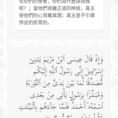
化你們的使者，你們為什麼誹謗我
呢？」當他們背離正道的時候，真主
使他們的心背離真理；真主是不引導
悖逆的民眾的。
وَإِذۡ قَالَ عِیسَى ٱبۡنُ مَرۡیَمَ یَـٰبَنِیۤ
إِسۡرَ ٰ⁠ۤءِیلَ إِنِّی رَسُولُ ٱللَّهِ إِلَیۡكُم
مُّصَدِّقࣰا لِّمَا بَیۡنَ یَدَیَّ مِنَ ٱلتَّوۡرَىٰةِ
وَمُبَشِّرَۢا بِرَسُولࣲ یَأۡتِی مِنۢ بَعۡدِی
ٱسۡمُهُۥۤ أَحۡمَدُۖ فَلَمَّا جَاۤءَهُم بِٱلۡبَیِّنَـٰتِ