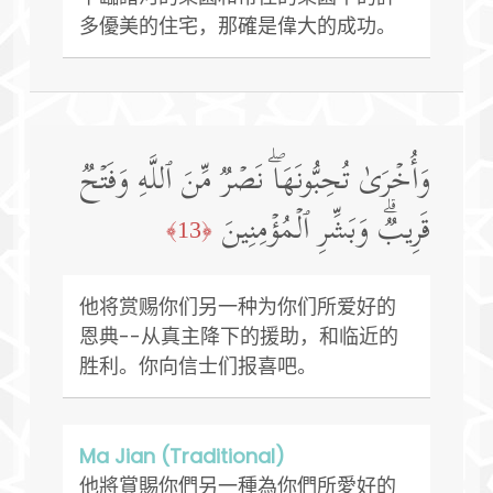
多優美的住宅，那確是偉大的成功。
وَأُخۡرَىٰ تُحِبُّونَهَاۖ نَصۡرࣱ مِّنَ ٱللَّهِ وَفَتۡحࣱ
قَرِیبࣱۗ وَبَشِّرِ ٱلۡمُؤۡمِنِینَ
﴿13﴾
他将赏赐你们另一种为你们所爱好的
恩典--从真主降下的援助，和临近的
胜利。你向信士们报喜吧。
Ma Jian (Traditional)
他將賞賜你們另一種為你們所愛好的