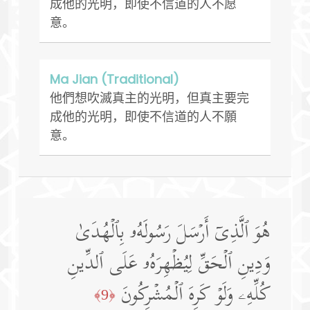
成他的光明，即使不信道的人不愿
意。
Ma Jian (Traditional)
他們想吹滅真主的光明，但真主要完
成他的光明，即使不信道的人不願
意。
هُوَ ٱلَّذِیۤ أَرۡسَلَ رَسُولَهُۥ بِٱلۡهُدَىٰ
وَدِینِ ٱلۡحَقِّ لِیُظۡهِرَهُۥ عَلَى ٱلدِّینِ
كُلِّهِۦ وَلَوۡ كَرِهَ ٱلۡمُشۡرِكُونَ
﴿9﴾