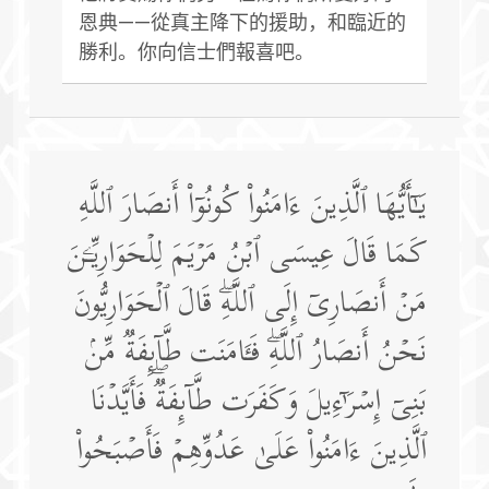
恩典——從真主降下的援助，和臨近的
勝利。你向信士們報喜吧。
یَـٰۤأَیُّهَا ٱلَّذِینَ ءَامَنُوا۟ كُونُوۤا۟ أَنصَارَ ٱللَّهِ
كَمَا قَالَ عِیسَى ٱبۡنُ مَرۡیَمَ لِلۡحَوَارِیِّـۧنَ
مَنۡ أَنصَارِیۤ إِلَى ٱللَّهِۖ قَالَ ٱلۡحَوَارِیُّونَ
نَحۡنُ أَنصَارُ ٱللَّهِۖ فَـَٔامَنَت طَّاۤىِٕفَةࣱ مِّنۢ
بَنِیۤ إِسۡرَ ٰ⁠ۤءِیلَ وَكَفَرَت طَّاۤىِٕفَةࣱۖ فَأَیَّدۡنَا
ٱلَّذِینَ ءَامَنُوا۟ عَلَىٰ عَدُوِّهِمۡ فَأَصۡبَحُوا۟