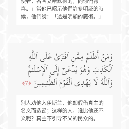
使者，名叫艾哈默德的，向你們報
喜。」當他已昭示他們許多明証的時
候，他們說：「這是明顯的魔術。」
وَمَنۡ أَظۡلَمُ مِمَّنِ ٱفۡتَرَىٰ عَلَى ٱللَّهِ
ٱلۡكَذِبَ وَهُوَ یُدۡعَىٰۤ إِلَى ٱلۡإِسۡلَـٰمِۚ
وَٱللَّهُ لَا یَهۡدِی ٱلۡقَوۡمَ ٱلظَّـٰلِمِینَ
﴿7﴾
别人劝他入伊斯兰，他却假借真主的
名义而造谣；这样的人，谁比他还不
义呢？真主不引导不义的民众的。