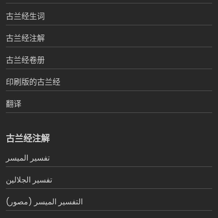
古兰经生词
古兰经注解
古兰经卷册
印刷版的古兰经
翻译
古兰经注解
تفسير المیسر
تفسير الجلالين
التفسير الميسر (مصور)