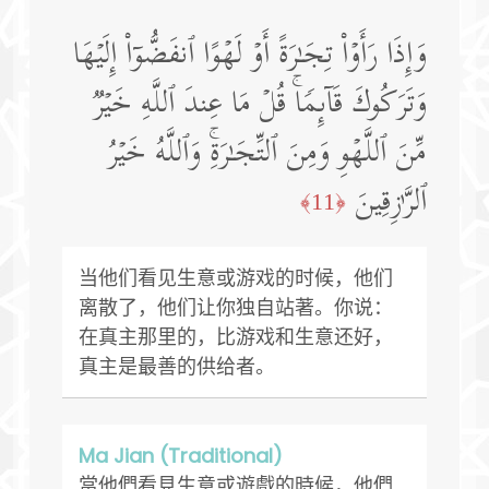
وَإِذَا رَأَوۡا۟ تِجَـٰرَةً أَوۡ لَهۡوًا ٱنفَضُّوۤا۟ إِلَیۡهَا
وَتَرَكُوكَ قَاۤىِٕمࣰاۚ قُلۡ مَا عِندَ ٱللَّهِ خَیۡرࣱ
مِّنَ ٱللَّهۡوِ وَمِنَ ٱلتِّجَـٰرَةِۚ وَٱللَّهُ خَیۡرُ
ٱلرَّ ٰ⁠زِقِینَ
﴿11﴾
当他们看见生意或游戏的时候，他们
离散了，他们让你独自站著。你说：
在真主那里的，比游戏和生意还好，
真主是最善的供给者。
Ma Jian (Traditional)
當他們看見生意或遊戲的時候，他們