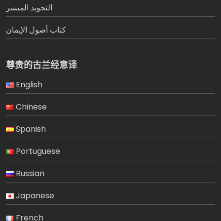
التجويد الميسر
كتاب أصول الإيمان
尊贵的古兰经意译
English
Chinese
Spanish
Portuguese
Russian
Japanese
French