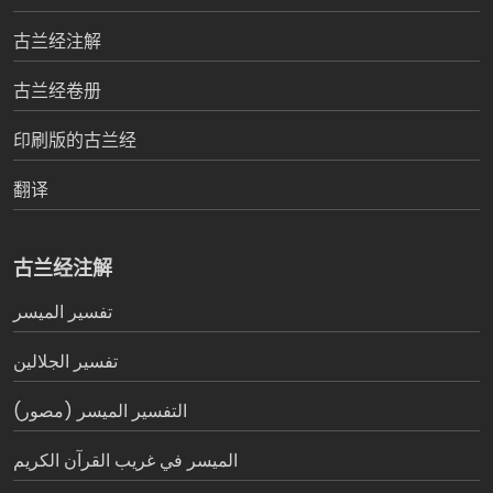
古兰经注解
古兰经卷册
印刷版的古兰经
翻译
古兰经注解
تفسير المیسر
تفسير الجلالين
التفسير الميسر (مصور)
الميسر في غريب القرآن الكريم