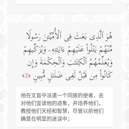
هُوَ ٱلَّذِی بَعَثَ فِی ٱلۡأُمِّیِّـۧنَ رَسُولࣰا
مِّنۡهُمۡ یَتۡلُوا۟ عَلَیۡهِمۡ ءَایَـٰتِهِۦ وَیُزَكِّیهِمۡ
وَیُعَلِّمُهُمُ ٱلۡكِتَـٰبَ وَٱلۡحِكۡمَةَ وَإِن
كَانُوا۟ مِن قَبۡلُ لَفِی ضَلَـٰلࣲ مُّبِینࣲ
﴿2﴾
他在文盲中派遣一个同族的使者，去
对他们宣读他的迹象，并培养他们，
教授他们天经和智慧，尽管以前他们
确是在明显的迷误中；