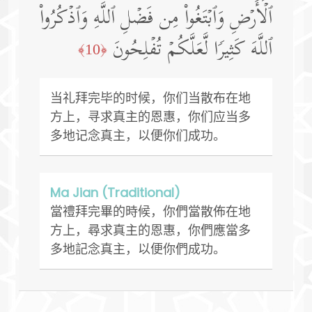
ٱلۡأَرۡضِ وَٱبۡتَغُوا۟ مِن فَضۡلِ ٱللَّهِ وَٱذۡكُرُوا۟
ٱللَّهَ كَثِیرࣰا لَّعَلَّكُمۡ تُفۡلِحُونَ
﴿10﴾
当礼拜完毕的时候，你们当散布在地
方上，寻求真主的恩惠，你们应当多
多地记念真主，以便你们成功。
Ma Jian (Traditional)
當禮拜完畢的時候，你們當散佈在地
方上，尋求真主的恩惠，你們應當多
多地記念真主，以便你們成功。