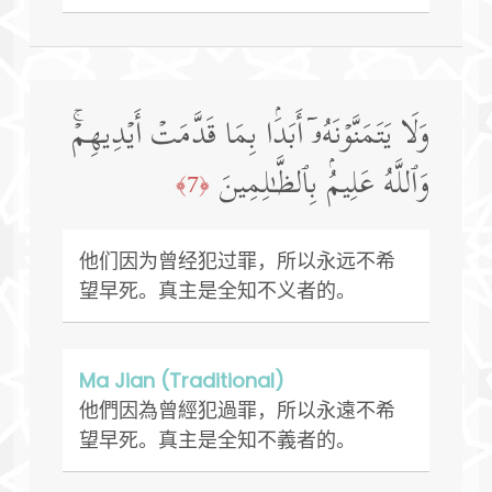
وَلَا یَتَمَنَّوۡنَهُۥۤ أَبَدَۢا بِمَا قَدَّمَتۡ أَیۡدِیهِمۡۚ
وَٱللَّهُ عَلِیمُۢ بِٱلظَّـٰلِمِینَ
﴿7﴾
他们因为曾经犯过罪，所以永远不希
望早死。真主是全知不义者的。
Ma Jian (Traditional)
他們因為曾經犯過罪，所以永遠不希
望早死。真主是全知不義者的。