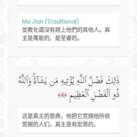
Ma Jian (Traditional)
並教化還沒有趕上他們的其他人。真
主是萬能的，是至睿的。
ذَ ٰ⁠لِكَ فَضۡلُ ٱللَّهِ یُؤۡتِیهِ مَن یَشَاۤءُۚ وَٱللَّهُ
ذُو ٱلۡفَضۡلِ ٱلۡعَظِیمِ
﴿4﴾
这是真主的恩典，他把它赏赐他所欲
赏赐的人们，真主是有宏恩的。