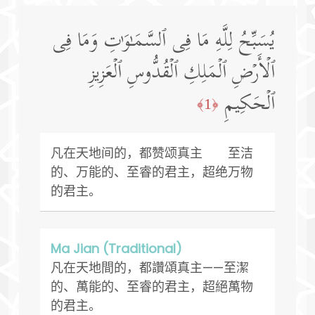
یُسَبِّحُ لِلَّهِ مَا فِی ٱلسَّمَـٰوَ ٰ⁠تِ وَمَا فِی
ٱلۡأَرۡضِ ٱلۡمَلِكِ ٱلۡقُدُّوسِ ٱلۡعَزِیزِ
ٱلۡحَكِیمِ
﴿1﴾
凡在天地间的，都赞颂真主 至洁
的、万能的、至睿的君主，超绝万物
的君主。
Ma Jian (Traditional)
凡在天地間的，都讚頌真主——至潔
的、萬能的、至睿的君主，超絕萬物
的君主。