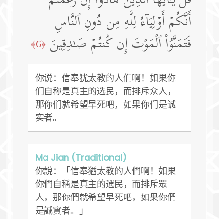
قُلۡ یَـٰۤأَیُّهَا ٱلَّذِینَ هَادُوۤا۟ إِن زَعَمۡتُمۡ
أَنَّكُمۡ أَوۡلِیَاۤءُ لِلَّهِ مِن دُونِ ٱلنَّاسِ
فَتَمَنَّوُا۟ ٱلۡمَوۡتَ إِن كُنتُمۡ صَـٰدِقِینَ
﴿6﴾
你说：信奉犹太教的人们啊！如果你
们自称是真主的选民，而排斥众人，
那你们就希望早死吧，如果你们是诚
实者。
Ma Jian (Traditional)
你說：「信奉猶太教的人們啊！如果
你們自稱是真主的選民，而排斥眾
人，那你們就希望早死吧，如果你們
是誠實者。」