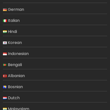
German
Italian
Hindi
Korean
Indonesian
Bengali
Albanian
Bosnian
Dutch
Malayalam