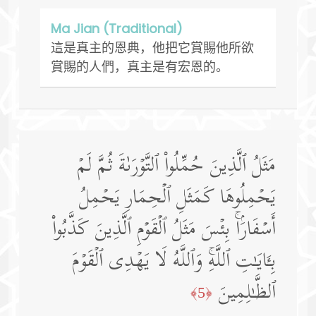
Ma Jian (Traditional)
這是真主的恩典，他把它賞賜他所欲
賞賜的人們，真主是有宏恩的。
مَثَلُ ٱلَّذِینَ حُمِّلُوا۟ ٱلتَّوۡرَىٰةَ ثُمَّ لَمۡ
یَحۡمِلُوهَا كَمَثَلِ ٱلۡحِمَارِ یَحۡمِلُ
أَسۡفَارَۢاۚ بِئۡسَ مَثَلُ ٱلۡقَوۡمِ ٱلَّذِینَ كَذَّبُوا۟
بِـَٔایَـٰتِ ٱللَّهِۚ وَٱللَّهُ لَا یَهۡدِی ٱلۡقَوۡمَ
ٱلظَّـٰلِمِینَ
﴿5﴾