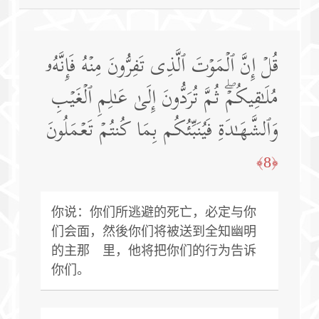
قُلۡ إِنَّ ٱلۡمَوۡتَ ٱلَّذِی تَفِرُّونَ مِنۡهُ فَإِنَّهُۥ
مُلَـٰقِیكُمۡۖ ثُمَّ تُرَدُّونَ إِلَىٰ عَـٰلِمِ ٱلۡغَیۡبِ
وَٱلشَّهَـٰدَةِ فَیُنَبِّئُكُم بِمَا كُنتُمۡ تَعۡمَلُونَ
﴿8﴾
你说：你们所逃避的死亡，必定与你
们会面，然後你们将被送到全知幽明
的主那 里，他将把你们的行为告诉
你们。