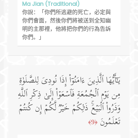
Ma Jian (Traditional)
你說：「你們所逃避的死亡，必定與
你們會面，然後你們將被送到全知幽
明的主那裡，他將把你們的行為告訴
你們。」
یَـٰۤأَیُّهَا ٱلَّذِینَ ءَامَنُوۤا۟ إِذَا نُودِیَ لِلصَّلَوٰةِ
مِن یَوۡمِ ٱلۡجُمُعَةِ فَٱسۡعَوۡا۟ إِلَىٰ ذِكۡرِ ٱللَّهِ
وَذَرُوا۟ ٱلۡبَیۡعَۚ ذَ ٰ⁠لِكُمۡ خَیۡرࣱ لَّكُمۡ إِن كُنتُمۡ
تَعۡلَمُونَ
﴿9﴾