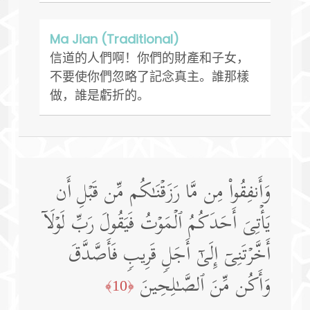
Ma Jian (Traditional)
信道的人們啊！你們的財產和子女，
不要使你們忽略了記念真主。誰那樣
做，誰是虧折的。
وَأَنفِقُوا۟ مِن مَّا رَزَقۡنَـٰكُم مِّن قَبۡلِ أَن
یَأۡتِیَ أَحَدَكُمُ ٱلۡمَوۡتُ فَیَقُولَ رَبِّ لَوۡلَاۤ
أَخَّرۡتَنِیۤ إِلَىٰۤ أَجَلࣲ قَرِیبࣲ فَأَصَّدَّقَ
وَأَكُن مِّنَ ٱلصَّـٰلِحِینَ
﴿10﴾