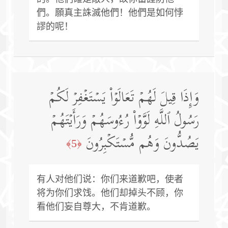
們。願真主誅滅他們！他們是如何悖
謬的呢！
وَإِذَا قِیلَ لَهُمۡ تَعَالَوۡا۟ یَسۡتَغۡفِرۡ لَكُمۡ
رَسُولُ ٱللَّهِ لَوَّوۡا۟ رُءُوسَهُمۡ وَرَأَیۡتَهُمۡ
یَصُدُّونَ وَهُم مُّسۡتَكۡبِرُونَ
﴿5﴾
有人对他们说：你们来道歉吧，使者
将为你们求饯。他们却掉头不顾，你
看他们妄自尊大，不肯道歉。