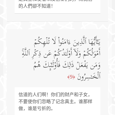
的人們卻不知道！
یَـٰۤأَیُّهَا ٱلَّذِینَ ءَامَنُوا۟ لَا تُلۡهِكُمۡ
أَمۡوَ ٰ⁠لُكُمۡ وَلَاۤ أَوۡلَـٰدُكُمۡ عَن ذِكۡرِ ٱللَّهِۚ
وَمَن یَفۡعَلۡ ذَ ٰ⁠لِكَ فَأُو۟لَـٰۤىِٕكَ هُمُ
ٱلۡخَـٰسِرُونَ
﴿9﴾
信道的人们啊！你们的财产和子女，
不要使你们忽略了记念真主。谁那样
做，谁是亏折的。