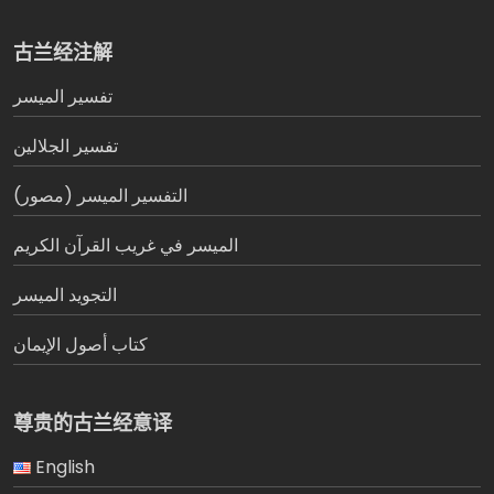
古兰经注解
تفسير المیسر
تفسير الجلالين
التفسير الميسر (مصور)
الميسر في غريب القرآن الكريم
التجويد الميسر
كتاب أصول الإيمان
尊贵的古兰经意译
English