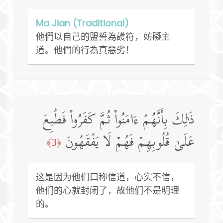
Ma Jian (Traditional)
他們以自己的盟誓為護符，妨礙主
道。他們的行為真惡劣！
ذَ ٰ⁠لِكَ بِأَنَّهُمۡ ءَامَنُوا۟ ثُمَّ كَفَرُوا۟ فَطُبِعَ
عَلَىٰ قُلُوبِهِمۡ فَهُمۡ لَا یَفۡقَهُونَ
﴿3﴾
这是因为他们口称信道，心实不信，
他们的心就封闭了，故他们不是明理
的。