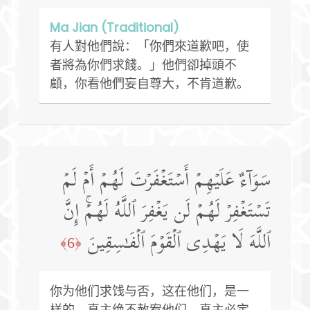
Ma Jian (Traditional)
有人對他們說：「你們來道歉吧，使
者將為你們求餞。」他們卻掉頭不
顧，你看他們妄自尊大，不肯道歉。
سَوَاۤءٌ عَلَیۡهِمۡ أَسۡتَغۡفَرۡتَ لَهُمۡ أَمۡ لَمۡ
تَسۡتَغۡفِرۡ لَهُمۡ لَن یَغۡفِرَ ٱللَّهُ لَهُمۡۚ إِنَّ
ٱللَّهَ لَا یَهۡدِی ٱلۡقَوۡمَ ٱلۡفَـٰسِقِینَ
﴿6﴾
你为他们求饯与否，这在他们，是一
样的。真主绝不赦宥他们，真主必定