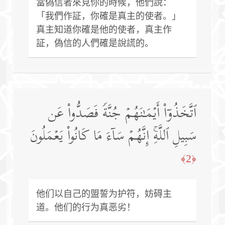
當偽信者來見你的時候，他們說：
「我們作証，你確是真主的使者。」
真主知道你確是他的使者，真主作
証，偽信的人們確是說謊的。
ٱتَّخَذُوۤا۟ أَیۡمَـٰنَهُمۡ جُنَّةࣰ فَصَدُّوا۟ عَن
سَبِیلِ ٱللَّهِۚ إِنَّهُمۡ سَاۤءَ مَا كَانُوا۟ یَعۡمَلُونَ
﴿2﴾
他们以自己的盟誓为护符，妨碍主
道。他们的行为真恶劣！