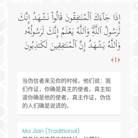
إِذَا جَاۤءَكَ ٱلۡمُنَـٰفِقُونَ قَالُوا۟ نَشۡهَدُ إِنَّكَ
لَرَسُولُ ٱللَّهِۗ وَٱللَّهُ یَعۡلَمُ إِنَّكَ لَرَسُولُهُۥ
وَٱللَّهُ یَشۡهَدُ إِنَّ ٱلۡمُنَـٰفِقِینَ لَكَـٰذِبُونَ
﴿1﴾
当伪信者来见你的时候，他们说：我
们作证，你确是真主的使者。真主知
道你确是他的使者，真主作证，伪信
的人们确是说谎的。
Ma Jian (Traditional)