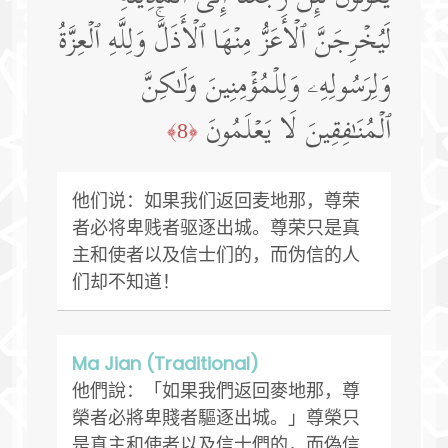
لَیُخۡرِجَنَّ ٱلۡأَعَزُّ مِنۡهَا ٱلۡأَذَلَّۚ وَلِلَّهِ ٱلۡعِزَّةُ
وَلِرَسُولِهِۦ وَلِلۡمُؤۡمِنِینَ وَلَـٰكِنَّ
ٱلۡمُنَـٰفِقِینَ لَا یَعۡلَمُونَ
﴿8﴾
他们说：如果我们返回麦地那，尊荣
者必将卑贱者驱逐出城。尊荣只是真
主和使者以及信士们的，而伪信的人
们却不知道！
Ma Jian (Traditional)
他們說：「如果我們返回麥地那，尊
榮者必將卑賤者驅逐出城。」尊榮只
是真主和使者以及信士們的，而偽信