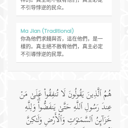
不引导悖逆的民众。
Ma Jian (Traditional)
你為他們求餞與否，這在他們，是一
樣的。真主絕不赦宥他們，真主必定
不引導悖逆的民眾。
هُمُ ٱلَّذِینَ یَقُولُونَ لَا تُنفِقُوا۟ عَلَىٰ مَنۡ
عِندَ رَسُولِ ٱللَّهِ حَتَّىٰ یَنفَضُّوا۟ۗ وَلِلَّهِ
خَزَاۤىِٕنُ ٱلسَّمَـٰوَ ٰ⁠تِ وَٱلۡأَرۡضِ وَلَـٰكِنَّ