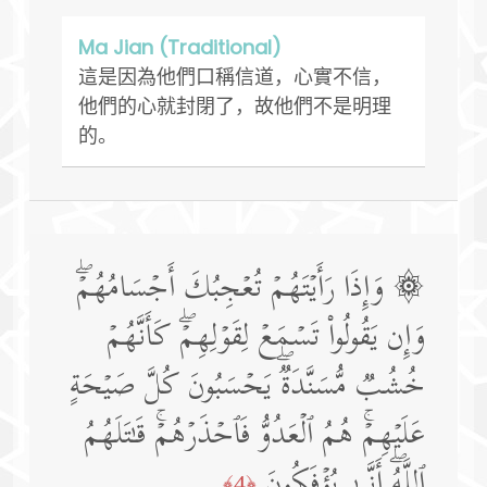
Ma Jian (Traditional)
這是因為他們口稱信道，心實不信，
他們的心就封閉了，故他們不是明理
的。
۞ وَإِذَا رَأَیۡتَهُمۡ تُعۡجِبُكَ أَجۡسَامُهُمۡۖ
وَإِن یَقُولُوا۟ تَسۡمَعۡ لِقَوۡلِهِمۡۖ كَأَنَّهُمۡ
خُشُبࣱ مُّسَنَّدَةࣱۖ یَحۡسَبُونَ كُلَّ صَیۡحَةٍ
عَلَیۡهِمۡۚ هُمُ ٱلۡعَدُوُّ فَٱحۡذَرۡهُمۡۚ قَـٰتَلَهُمُ
ٱللَّهُۖ أَنَّىٰ یُؤۡفَكُونَ
﴿4﴾