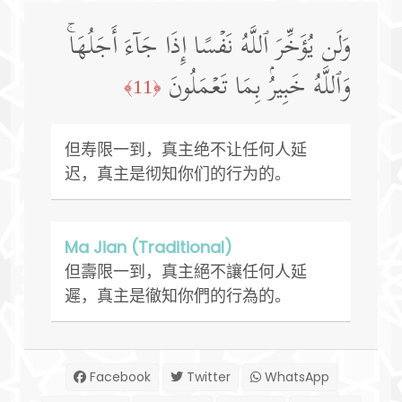
وَلَن یُؤَخِّرَ ٱللَّهُ نَفۡسًا إِذَا جَاۤءَ أَجَلُهَاۚ
وَٱللَّهُ خَبِیرُۢ بِمَا تَعۡمَلُونَ
﴿11﴾
但寿限一到，真主绝不让任何人延
迟，真主是彻知你们的行为的。
Ma Jian (Traditional)
但壽限一到，真主絕不讓任何人延
遲，真主是徹知你們的行為的。
Facebook
Twitter
WhatsApp