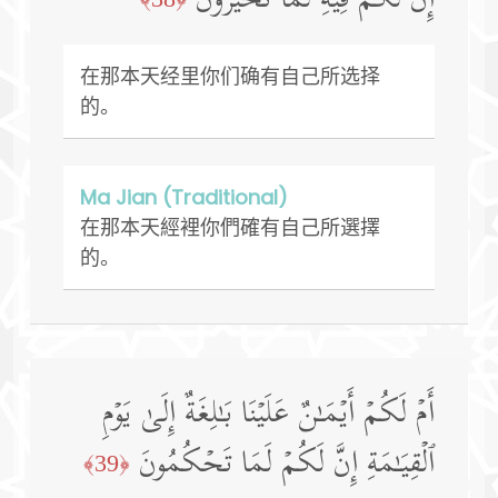
إِنَّ لَكُمۡ فِیهِ لَمَا تَخَیَّرُونَ
在那本天经里你们确有自己所选择
的。
Ma Jian (Traditional)
在那本天經裡你們確有自己所選擇
的。
أَمۡ لَكُمۡ أَیۡمَـٰنٌ عَلَیۡنَا بَـٰلِغَةٌ إِلَىٰ یَوۡمِ
ٱلۡقِیَـٰمَةِ إِنَّ لَكُمۡ لَمَا تَحۡكُمُونَ
﴿39﴾