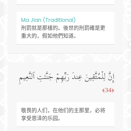
Ma Jian (Traditional)
刑罰就是那樣的。後世的刑罰確是更
重大的，假如他們知道。
إِنَّ لِلۡمُتَّقِینَ عِندَ رَبِّهِمۡ جَنَّـٰتِ ٱلنَّعِیمِ
﴿34﴾
敬畏的人们，在他们的主那里，必将
享受恩泽的乐园。