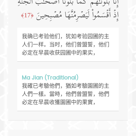
إِنَّا بَلَوۡنَـٰهُمۡ كَمَا بَلَوۡنَاۤ أَصۡحَـٰبَ ٱلۡجَنَّةِ
إِذۡ أَقۡسَمُوا۟ لَیَصۡرِمُنَّهَا مُصۡبِحِینَ
﴿17﴾
我确已考验他们，犹如考验园圃的主
人们一样。当时，他们曾盟誓，他们
必定在早晨收获园圃中的果实，
Ma Jian (Traditional)
我確已考驗他們，猶如考驗園圃的主
人們一樣。當時，他們曾盟誓，他們
必定在早晨收獲園圃中的果實，