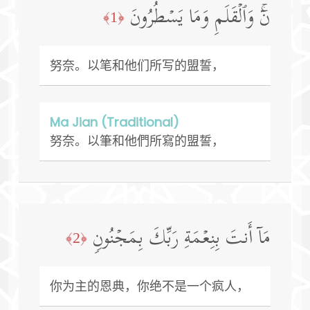
نۤۚ وَٱلۡقَلَمِ وَمَا یَسۡطُرُونَ
﴿1﴾
努奈。以笔和他们所写的盟誓，
Ma Jian (Traditional)
努奈。以筆和他們所寫的盟誓，
مَاۤ أَنتَ بِنِعۡمَةِ رَبِّكَ بِمَجۡنُونࣲ
﴿2﴾
你为主的恩典，你绝不是一个疯人，