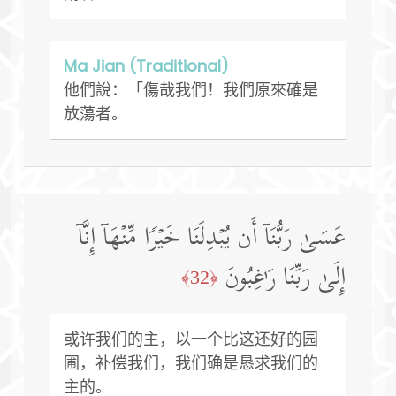
Ma Jian (Traditional)
他們說：「傷哉我們！我們原來確是
放蕩者。
عَسَىٰ رَبُّنَاۤ أَن یُبۡدِلَنَا خَیۡرࣰا مِّنۡهَاۤ إِنَّاۤ
إِلَىٰ رَبِّنَا رَ ٰ⁠غِبُونَ
﴿32﴾
或许我们的主，以一个比这还好的园
圃，补偿我们，我们确是恳求我们的
主的。