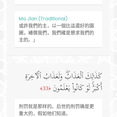
Ma Jian (Traditional)
或許我們的主，以一個比這還好的園
圃，補償我們，我們確是懇求我們的
主的。」
كَذَ ٰ⁠لِكَ ٱلۡعَذَابُۖ وَلَعَذَابُ ٱلۡـَٔاخِرَةِ
أَكۡبَرُۚ لَوۡ كَانُوا۟ یَعۡلَمُونَ
﴿33﴾
刑罚就是那样的。后世的刑罚确是更
重大的，假如他们知道。