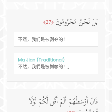
بَلۡ نَحۡنُ مَحۡرُومُونَ
﴿27﴾
不然，我们是被剥夺的！
Ma Jian (Traditional)
不然，我們是被剝奪的！」
قَالَ أَوۡسَطُهُمۡ أَلَمۡ أَقُل لَّكُمۡ لَوۡلَا