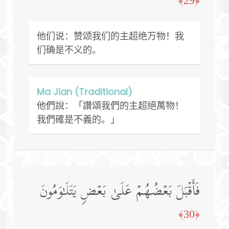
﴿29﴾
他们说：赞颂我们的主超绝万物！我
们确是不义的。
Ma Jian (Traditional)
他們說：「讚頌我們的主超絕萬物！
我們確是不義的。」
فَأَقۡبَلَ بَعۡضُهُمۡ عَلَىٰ بَعۡضࣲ یَتَلَـٰوَمُونَ
﴿30﴾