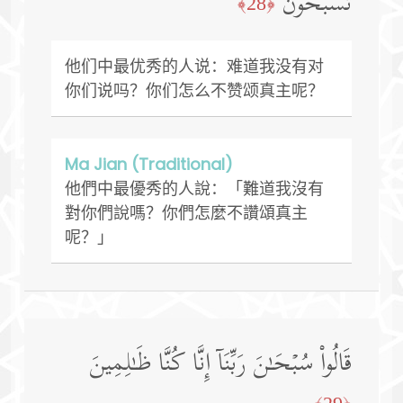
تُسَبِّحُونَ
﴿28﴾
他们中最优秀的人说：难道我没有对
你们说吗？你们怎么不赞颂真主呢？
Ma Jian (Traditional)
他們中最優秀的人說：「難道我沒有
對你們說嗎？你們怎麼不讚頌真主
呢？」
قَالُوا۟ سُبۡحَـٰنَ رَبِّنَاۤ إِنَّا كُنَّا ظَـٰلِمِینَ