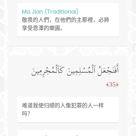
Ma Jian (Traditional)
敬畏的人們，在他們的主那裡，必將
享受恩澤的樂園。
أَفَنَجۡعَلُ ٱلۡمُسۡلِمِینَ كَٱلۡمُجۡرِمِینَ
﴿35﴾
难道我使归顺的人像犯罪的人一样
吗？