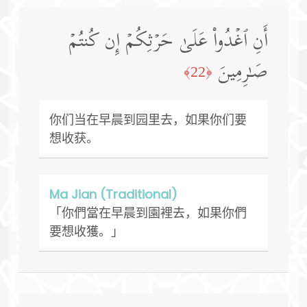
أَنِ ٱغۡدُوا۟ عَلَىٰ حَرۡثِكُمۡ إِن كُنتُمۡ
صَـٰرِمِینَ
﴿22﴾
你们当在早晨到园里去，如果你们要
想收获。
Ma Jian (Traditional)
「你們當在早晨到園裡去，如果你們
要想收獲。」