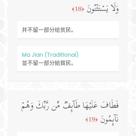
وَلَا یَسۡتَثۡنُونَ
﴿18﴾
并不留一部分给贫民。
Ma Jian (Traditional)
並不留一部分給貧民。
فَطَافَ عَلَیۡهَا طَاۤىِٕفࣱ مِّن رَّبِّكَ وَهُمۡ
نَاۤىِٕمُونَ
﴿19﴾