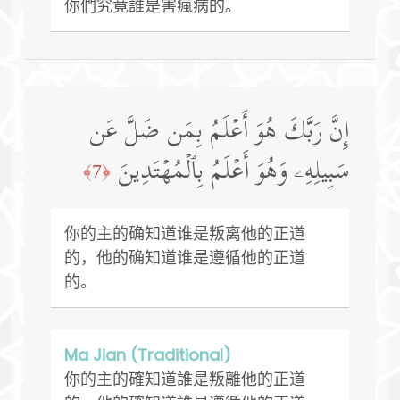
你們究竟誰是害瘋病的。
إِنَّ رَبَّكَ هُوَ أَعۡلَمُ بِمَن ضَلَّ عَن
سَبِیلِهِۦ وَهُوَ أَعۡلَمُ بِٱلۡمُهۡتَدِینَ
﴿7﴾
你的主的确知道谁是叛离他的正道
的，他的确知道谁是遵循他的正道
的。
Ma Jian (Traditional)
你的主的確知道誰是叛離他的正道