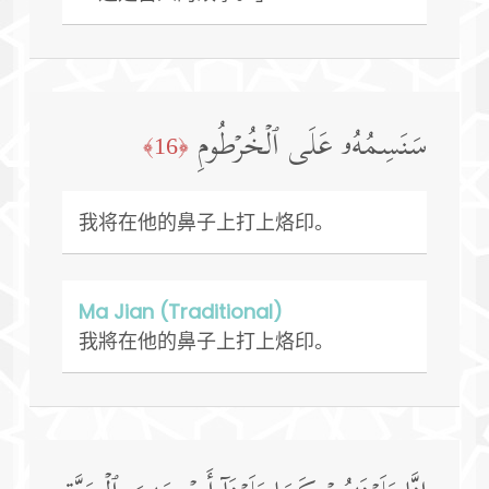
سَنَسِمُهُۥ عَلَى ٱلۡخُرۡطُومِ
﴿16﴾
我将在他的鼻子上打上烙印。
Ma Jian (Traditional)
我將在他的鼻子上打上烙印。