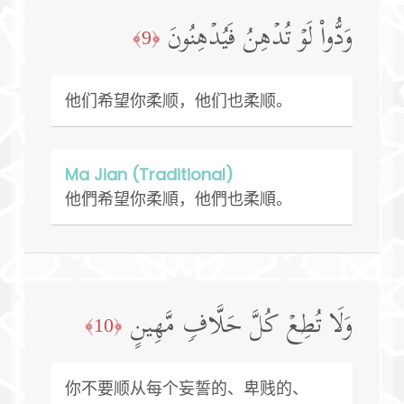
وَدُّوا۟ لَوۡ تُدۡهِنُ فَیُدۡهِنُونَ
﴿9﴾
他们希望你柔顺，他们也柔顺。
Ma Jian (Traditional)
他們希望你柔順，他們也柔順。
وَلَا تُطِعۡ كُلَّ حَلَّافࣲ مَّهِینٍ
﴿10﴾
你不要顺从每个妄誓的、卑贱的、