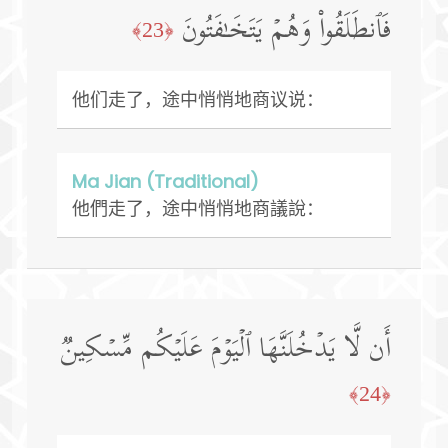
فَٱنطَلَقُوا۟ وَهُمۡ یَتَخَـٰفَتُونَ
﴿23﴾
他们走了，途中悄悄地商议说：
Ma Jian (Traditional)
他們走了，途中悄悄地商議說：
أَن لَّا یَدۡخُلَنَّهَا ٱلۡیَوۡمَ عَلَیۡكُم مِّسۡكِینࣱ
﴿24﴾