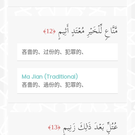
مَّنَّاعࣲ لِّلۡخَیۡرِ مُعۡتَدٍ أَثِیمٍ
﴿12﴾
吝啬的、过份的、犯罪的、
Ma Jian (Traditional)
吝嗇的、過份的、犯罪的、
عُتُلِّۭ بَعۡدَ ذَ ٰ⁠لِكَ زَنِیمٍ
﴿13﴾