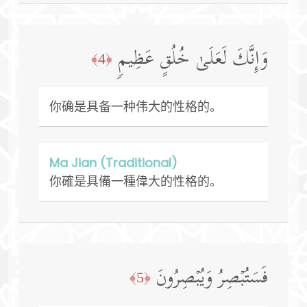
وَإِنَّكَ لَعَلَىٰ خُلُقٍ عَظِیمࣲ
﴿4﴾
你确是具备一种伟大的性格的。
Ma Jian (Traditional)
你確是具備一種偉大的性格的。
فَسَتُبۡصِرُ وَیُبۡصِرُونَ
﴿5﴾