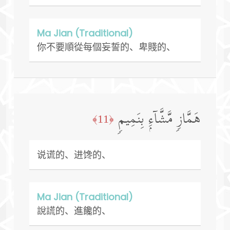
Ma Jian (Traditional)
你不要順從每個妄誓的、卑賤的、
هَمَّازࣲ مَّشَّاۤءِۭ بِنَمِیمࣲ
﴿11﴾
说谎的、进馋的、
Ma Jian (Traditional)
說謊的、進饞的、