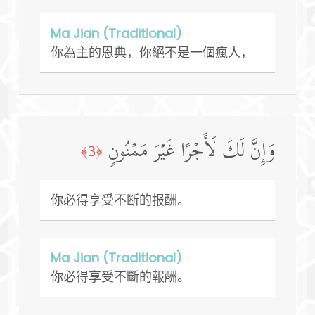
Ma Jian (Traditional)
你為主的恩典，你絕不是一個瘋人，
وَإِنَّ لَكَ لَأَجۡرًا غَیۡرَ مَمۡنُونࣲ
﴿3﴾
你必得享受不断的报酬。
Ma Jian (Traditional)
你必得享受不斷的報酬。