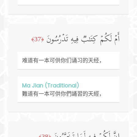
أَمۡ لَكُمۡ كِتَـٰبࣱ فِیهِ تَدۡرُسُونَ
﴿37﴾
难道有一本可供你们诵习的天经，
Ma Jian (Traditional)
難道有一本可供你們誦習的天經，
﴿38﴾