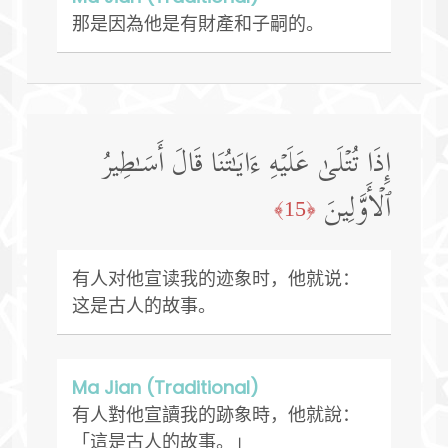
那是因為他是有財產和子嗣的。
إِذَا تُتۡلَىٰ عَلَیۡهِ ءَایَـٰتُنَا قَالَ أَسَـٰطِیرُ
ٱلۡأَوَّلِینَ
﴿15﴾
有人对他宣读我的迹象时，他就说：
这是古人的故事。
Ma Jian (Traditional)
有人對他宣讀我的跡象時，他就說：
「這是古人的故事。」