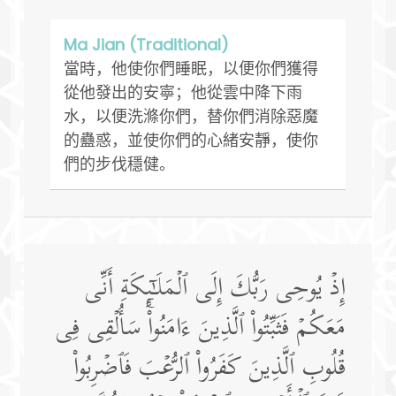
Ma Jian (Traditional)
當時，他使你們睡眠，以便你們獲得
從他發出的安寧；他從雲中降下雨
水，以便洗滌你們，替你們消除惡魔
的蠱惑，並使你們的心緒安靜，使你
們的步伐穩健。
إِذۡ یُوحِی رَبُّكَ إِلَى ٱلۡمَلَـٰۤىِٕكَةِ أَنِّی
مَعَكُمۡ فَثَبِّتُوا۟ ٱلَّذِینَ ءَامَنُوا۟ۚ سَأُلۡقِی فِی
قُلُوبِ ٱلَّذِینَ كَفَرُوا۟ ٱلرُّعۡبَ فَٱضۡرِبُوا۟