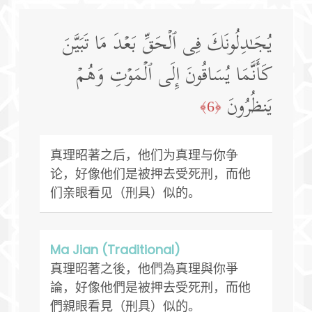
یُجَـٰدِلُونَكَ فِی ٱلۡحَقِّ بَعۡدَ مَا تَبَیَّنَ
كَأَنَّمَا یُسَاقُونَ إِلَى ٱلۡمَوۡتِ وَهُمۡ
یَنظُرُونَ
﴿6﴾
真理昭著之后，他们为真理与你争
论，好像他们是被押去受死刑，而他
们亲眼看见（刑具）似的。
Ma Jian (Traditional)
真理昭著之後，他們為真理與你爭
論，好像他們是被押去受死刑，而他
們親眼看見（刑具）似的。