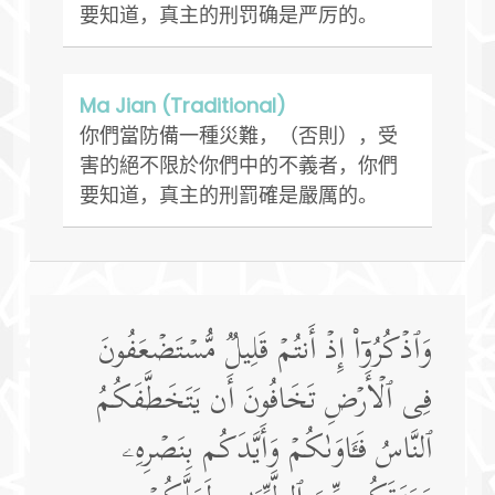
要知道，真主的刑罚确是严厉的。
Ma Jian (Traditional)
你們當防備一種災難，（否則），受
害的絕不限於你們中的不義者，你們
要知道，真主的刑罰確是嚴厲的。
وَٱذۡكُرُوۤا۟ إِذۡ أَنتُمۡ قَلِیلࣱ مُّسۡتَضۡعَفُونَ
فِی ٱلۡأَرۡضِ تَخَافُونَ أَن یَتَخَطَّفَكُمُ
ٱلنَّاسُ فَـَٔاوَىٰكُمۡ وَأَیَّدَكُم بِنَصۡرِهِۦ