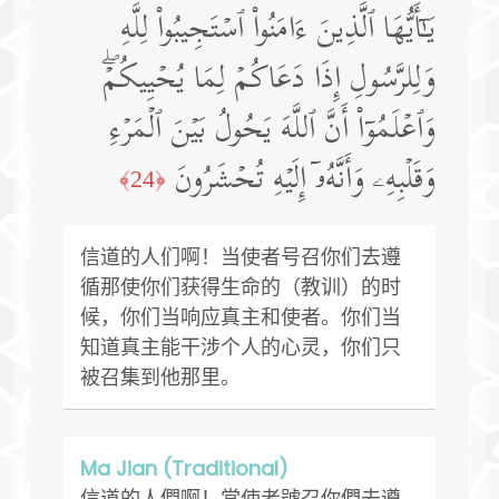
یَـٰۤأَیُّهَا ٱلَّذِینَ ءَامَنُوا۟ ٱسۡتَجِیبُوا۟ لِلَّهِ
وَلِلرَّسُولِ إِذَا دَعَاكُمۡ لِمَا یُحۡیِیكُمۡۖ
وَٱعۡلَمُوۤا۟ أَنَّ ٱللَّهَ یَحُولُ بَیۡنَ ٱلۡمَرۡءِ
وَقَلۡبِهِۦ وَأَنَّهُۥۤ إِلَیۡهِ تُحۡشَرُونَ
﴿24﴾
信道的人们啊！当使者号召你们去遵
循那使你们获得生命的（教训）的时
候，你们当响应真主和使者。你们当
知道真主能干涉个人的心灵，你们只
被召集到他那里。
Ma Jian (Traditional)
信道的人們啊！當使者號召你們去遵