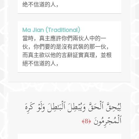
绝不信道的人，
Ma Jian (Traditional)
當時，真主應許你們兩伙人中的一
伙，你們要的是沒有武裝的那一伙，
而真主欲以他的言辭証實真理，並根
絕不信道的人，
لِیُحِقَّ ٱلۡحَقَّ وَیُبۡطِلَ ٱلۡبَـٰطِلَ وَلَوۡ كَرِهَ
ٱلۡمُجۡرِمُونَ
﴿8﴾