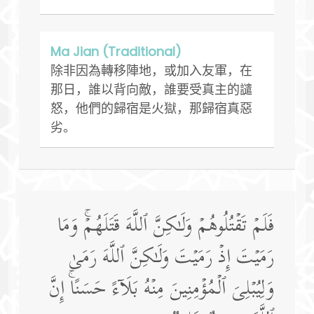
Ma Jian (Traditional)
除非因為轉移陣地，或加入友軍，在
那日，誰以背向敵，誰要受真主的譴
怒，他們的歸宿是火獄，那歸宿真惡
劣。
فَلَمۡ تَقۡتُلُوهُمۡ وَلَـٰكِنَّ ٱللَّهَ قَتَلَهُمۡۚ وَمَا
رَمَیۡتَ إِذۡ رَمَیۡتَ وَلَـٰكِنَّ ٱللَّهَ رَمَىٰ
وَلِیُبۡلِیَ ٱلۡمُؤۡمِنِینَ مِنۡهُ بَلَاۤءً حَسَنًاۚ إِنَّ