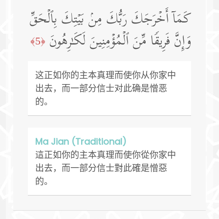
كَمَاۤ أَخۡرَجَكَ رَبُّكَ مِنۢ بَیۡتِكَ بِٱلۡحَقِّ
وَإِنَّ فَرِیقࣰا مِّنَ ٱلۡمُؤۡمِنِینَ لَكَـٰرِهُونَ
﴿5﴾
这正如你的主本真理而使你从你家中
出去，而一部分信士对此确是憎恶
的。
Ma Jian (Traditional)
這正如你的主本真理而使你從你家中
出去，而一部分信士對此確是憎惡
的。