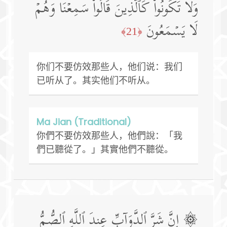
وَلَا تَكُونُوا۟ كَٱلَّذِینَ قَالُوا۟ سَمِعۡنَا وَهُمۡ
لَا یَسۡمَعُونَ
﴿21﴾
你们不要仿效那些人，他们说：我们
已听从了。其实他们不听从。
Ma Jian (Traditional)
你們不要仿效那些人，他們說：「我
們已聽從了。」其實他們不聽從。
۞ إِنَّ شَرَّ ٱلدَّوَاۤبِّ عِندَ ٱللَّهِ ٱلصُّمُّ