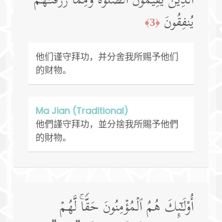
ٱلَّذِینَ یُقِیمُونَ ٱلصَّلَوٰةَ وَمِمَّا رَزَقۡنَـٰهُمۡ
یُنفِقُونَ
﴿3﴾
他们谨守拜功，并分舍我所赐予他们
的财物。
Ma Jian (Traditional)
他們謹守拜功，並分捨我所賜予他們
的財物。
أُو۟لَـٰۤىِٕكَ هُمُ ٱلۡمُؤۡمِنُونَ حَقࣰّاۚ لَّهُمۡ