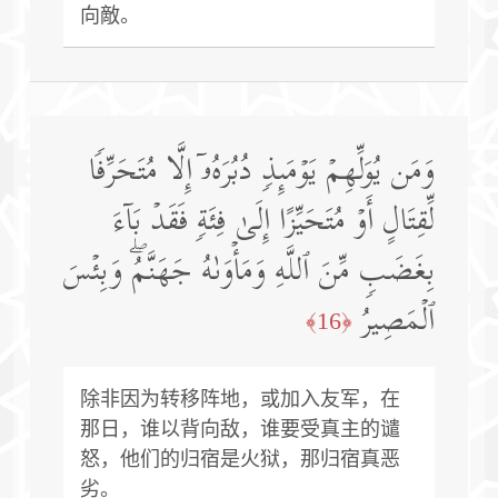
向敵。
وَمَن یُوَلِّهِمۡ یَوۡمَىِٕذࣲ دُبُرَهُۥۤ إِلَّا مُتَحَرِّفࣰا
لِّقِتَالٍ أَوۡ مُتَحَیِّزًا إِلَىٰ فِئَةࣲ فَقَدۡ بَاۤءَ
بِغَضَبࣲ مِّنَ ٱللَّهِ وَمَأۡوَىٰهُ جَهَنَّمُۖ وَبِئۡسَ
ٱلۡمَصِیرُ
﴿16﴾
除非因为转移阵地，或加入友军，在
那日，谁以背向敌，谁要受真主的谴
怒，他们的归宿是火狱，那归宿真恶
劣。