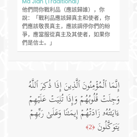
Ma Jian (Traditional)
他們問你戰利品（應該歸誰），你
說：「戰利品應該歸真主和使者，你
們應該敬畏真主，應該調停你們的紛
爭，應當服從真主及其使者，如果你
們是信士。」
إِنَّمَا ٱلۡمُؤۡمِنُونَ ٱلَّذِینَ إِذَا ذُكِرَ ٱللَّهُ
وَجِلَتۡ قُلُوبُهُمۡ وَإِذَا تُلِیَتۡ عَلَیۡهِمۡ
ءَایَـٰتُهُۥ زَادَتۡهُمۡ إِیمَـٰنࣰا وَعَلَىٰ رَبِّهِمۡ
یَتَوَكَّلُونَ
﴿2﴾