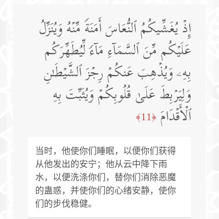
إِذۡ یُغَشِّیكُمُ ٱلنُّعَاسَ أَمَنَةࣰ مِّنۡهُ وَیُنَزِّلُ
عَلَیۡكُم مِّنَ ٱلسَّمَاۤءِ مَاۤءࣰ لِّیُطَهِّرَكُم
بِهِۦ وَیُذۡهِبَ عَنكُمۡ رِجۡزَ ٱلشَّیۡطَـٰنِ
وَلِیَرۡبِطَ عَلَىٰ قُلُوبِكُمۡ وَیُثَبِّتَ بِهِ
ٱلۡأَقۡدَامَ
﴿11﴾
当时，他使你们睡眠，以便你们获得
从他发出的安宁；他从云中降下雨
水，以便洗涤你们，替你们消除恶魔
的蛊惑，并使你们的心绪安静，使你
们的步伐稳健。