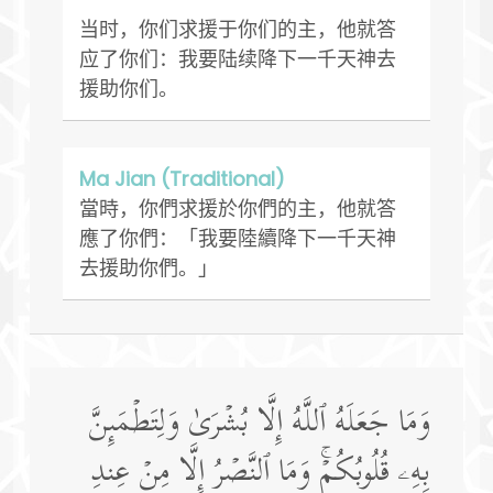
当时，你们求援于你们的主，他就答
应了你们：我要陆续降下一千天神去
援助你们。
Ma Jian (Traditional)
當時，你們求援於你們的主，他就答
應了你們：「我要陸續降下一千天神
去援助你們。」
وَمَا جَعَلَهُ ٱللَّهُ إِلَّا بُشۡرَىٰ وَلِتَطۡمَىِٕنَّ
بِهِۦ قُلُوبُكُمۡۚ وَمَا ٱلنَّصۡرُ إِلَّا مِنۡ عِندِ