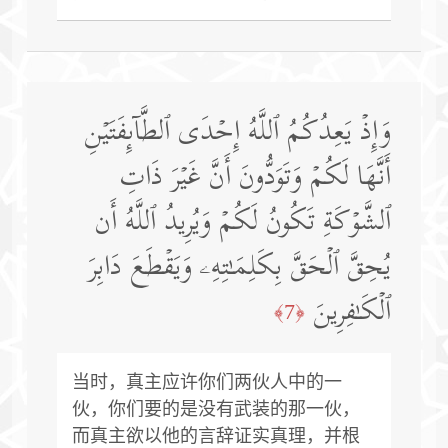
وَإِذۡ یَعِدُكُمُ ٱللَّهُ إِحۡدَى ٱلطَّاۤىِٕفَتَیۡنِ
أَنَّهَا لَكُمۡ وَتَوَدُّونَ أَنَّ غَیۡرَ ذَاتِ
ٱلشَّوۡكَةِ تَكُونُ لَكُمۡ وَیُرِیدُ ٱللَّهُ أَن
یُحِقَّ ٱلۡحَقَّ بِكَلِمَـٰتِهِۦ وَیَقۡطَعَ دَابِرَ
ٱلۡكَـٰفِرِینَ
﴿7﴾
当时，真主应许你们两伙人中的一
伙，你们要的是没有武装的那一伙，
而真主欲以他的言辞证实真理，并根