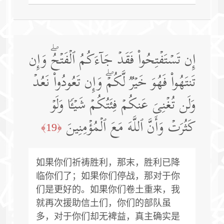
إِن تَسۡتَفۡتِحُوا۟ فَقَدۡ جَاۤءَكُمُ ٱلۡفَتۡحُۖ وَإِن
تَنتَهُوا۟ فَهُوَ خَیۡرࣱ لَّكُمۡۖ وَإِن تَعُودُوا۟ نَعُدۡ
وَلَن تُغۡنِیَ عَنكُمۡ فِئَتُكُمۡ شَیۡـࣰٔا وَلَوۡ
كَثُرَتۡ وَأَنَّ ٱللَّهَ مَعَ ٱلۡمُؤۡمِنِینَ
﴿19﴾
如果你们祈祷胜利，那末，胜利已降
临你们了；如果你们停战，那对于你
们是更好的。如果你们卷土重来，我
就再次援助信土们，你们的部队虽
多，对于你们却无裨益，真主确实是