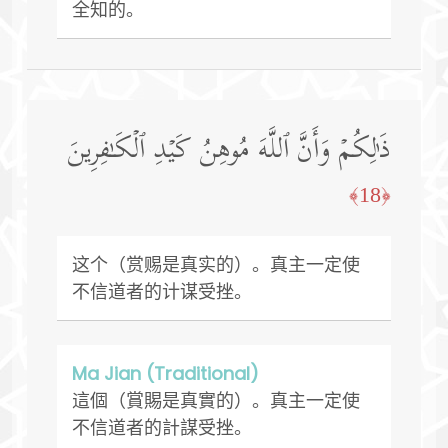
全知的。
ذَ ٰ⁠لِكُمۡ وَأَنَّ ٱللَّهَ مُوهِنُ كَیۡدِ ٱلۡكَـٰفِرِینَ
﴿18﴾
这个（赏赐是真实的）。真主一定使
不信道者的计谋受挫。
Ma Jian (Traditional)
這個（賞賜是真實的）。真主一定使
不信道者的計謀受挫。