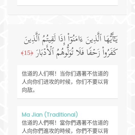
یَـٰۤأَیُّهَا ٱلَّذِینَ ءَامَنُوۤا۟ إِذَا لَقِیتُمُ ٱلَّذِینَ
كَفَرُوا۟ زَحۡفࣰا فَلَا تُوَلُّوهُمُ ٱلۡأَدۡبَارَ
﴿15﴾
信道的人们啊！当你们遇著不信道的
人向你们进攻的时候，你们不要以背
向敌。
Ma Jian (Traditional)
信道的人們啊！當你們遇著不信道的
人向你們進攻的時候，你們不要以背