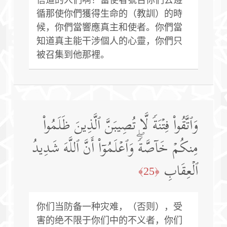
循那使你們獲得生命的（教訓）的時
候，你們當響應真主和使者。你們當
知道真主能干涉個人的心靈，你們只
被召集到他那裡。
وَٱتَّقُوا۟ فِتۡنَةࣰ لَّا تُصِیبَنَّ ٱلَّذِینَ ظَلَمُوا۟
مِنكُمۡ خَاۤصَّةࣰۖ وَٱعۡلَمُوۤا۟ أَنَّ ٱللَّهَ شَدِیدُ
ٱلۡعِقَابِ
﴿25﴾
你们当防备一种灾难，（否则），受
害的绝不限于你们中的不义者，你们