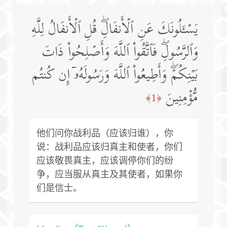
یَسۡـَٔلُونَكَ عَنِ ٱلۡأَنفَالِۖ قُلِ ٱلۡأَنفَالُ لِلَّهِ
وَٱلرَّسُولِۖ فَٱتَّقُوا۟ ٱللَّهَ وَأَصۡلِحُوا۟ ذَاتَ
بَیۡنِكُمۡۖ وَأَطِیعُوا۟ ٱللَّهَ وَرَسُولَهُۥۤ إِن كُنتُم
مُّؤۡمِنِینَ
﴿1﴾
他们问你战利品（应该归谁），你
说：战利品应该归真主和使者，你们
应该敬畏真主，应该调停你们的纷
争，应当服从真主及其使者，如果你
们是信士。