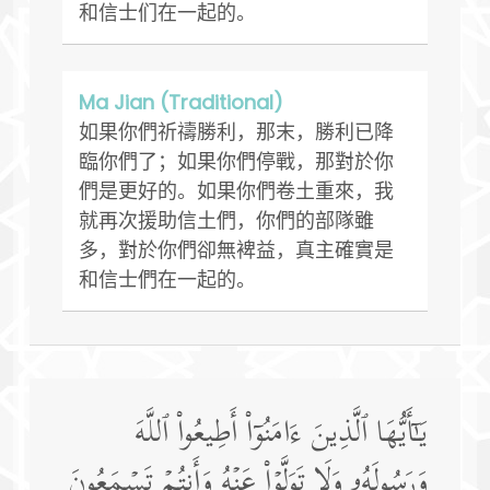
和信士们在一起的。
Ma Jian (Traditional)
如果你們祈禱勝利，那末，勝利已降
臨你們了；如果你們停戰，那對於你
們是更好的。如果你們卷土重來，我
就再次援助信土們，你們的部隊雖
多，對於你們卻無裨益，真主確實是
和信士們在一起的。
یَـٰۤأَیُّهَا ٱلَّذِینَ ءَامَنُوۤا۟ أَطِیعُوا۟ ٱللَّهَ
وَرَسُولَهُۥ وَلَا تَوَلَّوۡا۟ عَنۡهُ وَأَنتُمۡ تَسۡمَعُونَ