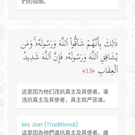
們的指頭。
ذَ ٰ⁠لِكَ بِأَنَّهُمۡ شَاۤقُّوا۟ ٱللَّهَ وَرَسُولَهُۥۚ وَمَن
یُشَاقِقِ ٱللَّهَ وَرَسُولَهُۥ فَإِنَّ ٱللَّهَ شَدِیدُ
ٱلۡعِقَابِ
﴿13﴾
这是因为他们违抗真主及其使者。谁
违抗真主及其使者，真主就严惩谁。
Ma Jian (Traditional)
這是因為他們違抗真主及其使者。誰