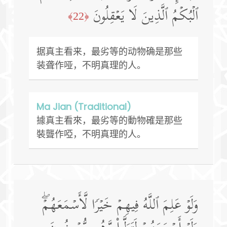
ٱلۡبُكۡمُ ٱلَّذِینَ لَا یَعۡقِلُونَ
﴿22﴾
据真主看来，最劣等的动物确是那些
装聋作哑，不明真理的人。
Ma Jian (Traditional)
據真主看來，最劣等的動物確是那些
裝聾作啞，不明真理的人。
وَلَوۡ عَلِمَ ٱللَّهُ فِیهِمۡ خَیۡرࣰا لَّأَسۡمَعَهُمۡۖ