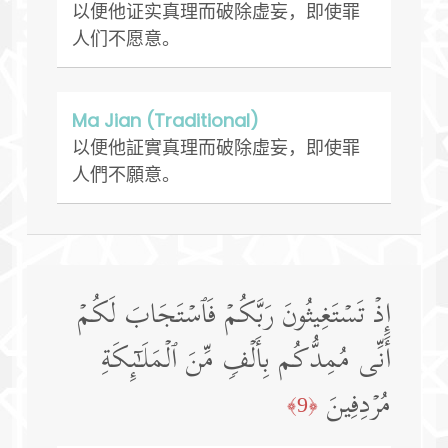
以便他证实真理而破除虚妄，即使罪
人们不愿意。
Ma Jian (Traditional)
以便他証實真理而破除虛妄，即使罪
人們不願意。
إِذۡ تَسۡتَغِیثُونَ رَبَّكُمۡ فَٱسۡتَجَابَ لَكُمۡ
أَنِّی مُمِدُّكُم بِأَلۡفࣲ مِّنَ ٱلۡمَلَـٰۤىِٕكَةِ
مُرۡدِفِینَ
﴿9﴾