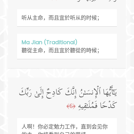
听从主命，而且宜於听从的时候；
Ma Jian (Traditional)
聽從主命，而且宜於聽從的時候；
یَـٰۤأَیُّهَا ٱلۡإِنسَـٰنُ إِنَّكَ كَادِحٌ إِلَىٰ رَبِّكَ
كَدۡحࣰا فَمُلَـٰقِیهِ
﴿6﴾
人啊！你必定勉力工作，直到会见你