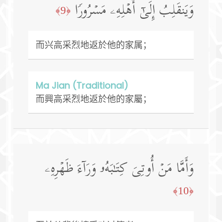
وَیَنقَلِبُ إِلَىٰۤ أَهۡلِهِۦ مَسۡرُورࣰا
﴿9﴾
而兴高采烈地返於他的家属；
Ma Jian (Traditional)
而興高采烈地返於他的家屬；
وَأَمَّا مَنۡ أُوتِیَ كِتَـٰبَهُۥ وَرَاۤءَ ظَهۡرِهِۦ
﴿10﴾