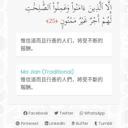
إِلَّا ٱلَّذِينَ ءَامَنُوا۟ وَعَمِلُوا۟ ٱلصَّٰلِحَٰتِ
لَهُمْ أَجْرٌ غَيْرُ مَمْنُونٍۭ
﴿25﴾
惟信道而且行善的人们，将受不断的
报酬。
Ma Jian (Traditional)
惟信道而且行善的人們，將受不斷的
報酬。
Facebook
Twitter
WhatsApp
Pinterest
LinkedIn
Buffer
Tumblr