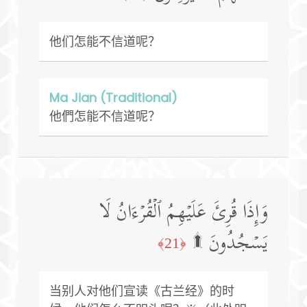
他们怎能不信道呢？
Ma Jian (Traditional)
他們怎能不信道呢？
وَإِذَا قُرِئَ عَلَیۡهِمُ ٱلۡقُرۡءَانُ لَا
یَسۡجُدُونَ ۩
﴿21﴾
当别人对他们宣读《古兰经》的时