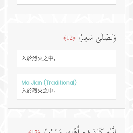
وَیَصۡلَىٰ سَعِیرًا
﴿12﴾
入於烈火之中，
Ma Jian (Traditional)
入於烈火之中，
إِنَّهُۥ كَانَ فِیۤ أَهۡلِهِۦ مَسۡرُورًا
﴿13﴾