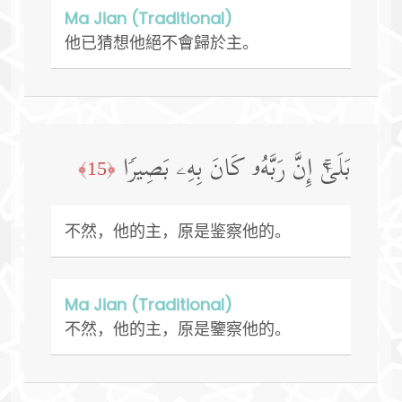
Ma Jian (Traditional)
他已猜想他絕不會歸於主。
بَلَىٰۤۚ إِنَّ رَبَّهُۥ كَانَ بِهِۦ بَصِیرࣰا
﴿15﴾
不然，他的主，原是鉴察他的。
Ma Jian (Traditional)
不然，他的主，原是鑒察他的。