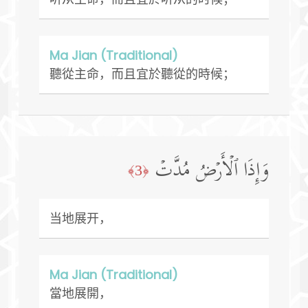
Ma Jian (Traditional)
聽從主命，而且宜於聽從的時候；
وَإِذَا ٱلۡأَرۡضُ مُدَّتۡ
﴿3﴾
当地展开，
Ma Jian (Traditional)
當地展開，