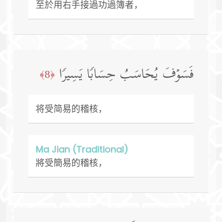
至於用右手接過功過簿者，
فَسَوۡفَ یُحَاسَبُ حِسَابࣰا یَسِیرࣰا
﴿8﴾
将受简易的稽核，
Ma Jian (Traditional)
將受簡易的稽核，