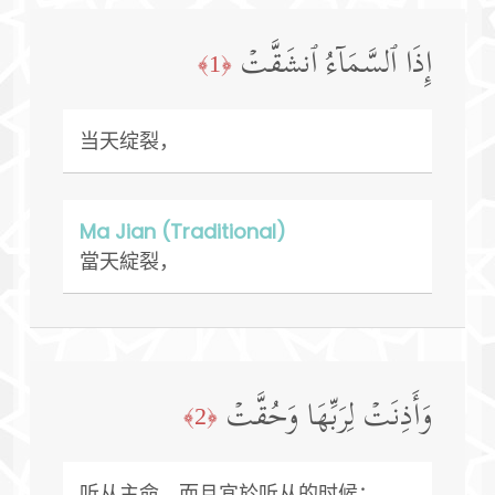
إِذَا ٱلسَّمَاۤءُ ٱنشَقَّتۡ
﴿1﴾
当天绽裂，
Ma Jian (Traditional)
當天綻裂，
وَأَذِنَتۡ لِرَبِّهَا وَحُقَّتۡ
﴿2﴾
听从主命，而且宜於听从的时候；