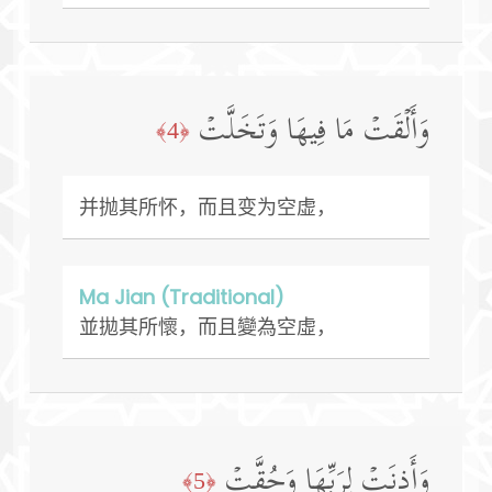
وَأَلۡقَتۡ مَا فِیهَا وَتَخَلَّتۡ
﴿4﴾
并抛其所怀，而且变为空虚，
Ma Jian (Traditional)
並拋其所懷，而且變為空虛，
وَأَذِنَتۡ لِرَبِّهَا وَحُقَّتۡ
﴿5﴾