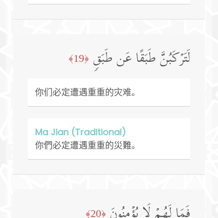
لَتَرۡكَبُنَّ طَبَقًا عَن طَبَقࣲ
﴿19﴾
你们必定遭遇重重的灾难。
Ma Jian (Traditional)
你們必定遭遇重重的災難。
فَمَا لَهُمۡ لَا یُؤۡمِنُونَ
﴿20﴾