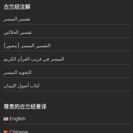
古兰经注解
تفسير المیسر
تفسير الجلالين
التفسير الميسر (مصور)
الميسر في غريب القرآن الكريم
التجويد الميسر
كتاب أصول الإيمان
尊贵的古兰经意译
English
Chinese