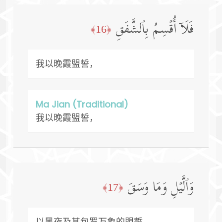
فَلَاۤ أُقۡسِمُ بِٱلشَّفَقِ
﴿16﴾
我以晚霞盟誓，
Ma Jian (Traditional)
我以晚霞盟誓，
وَٱلَّیۡلِ وَمَا وَسَقَ
﴿17﴾
以黑夜及其包罗万象的盟誓，