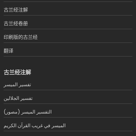
古兰经注解
古兰经卷册
印刷版的古兰经
翻译
古兰经注解
تفسير المیسر
تفسير الجلالين
التفسير الميسر (مصور)
الميسر في غريب القرآن الكريم