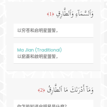
وَٱلسَّمَاۤءِ وَٱلطَّارِقِ
﴿1﴾
以穷苍和启明星盟誓，
Ma Jian (Traditional)
以窮蒼和啟明星盟誓，
وَمَاۤ أَدۡرَىٰكَ مَا ٱلطَّارِقُ
﴿2﴾
你怎能知道启明星是什麽？