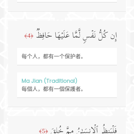
إِن كُلُّ نَفۡسࣲ لَّمَّا عَلَیۡهَا حَافِظࣱ
﴿4﴾
每个人，都有一个保护者。
Ma Jian (Traditional)
每個人，都有一個保護者。
فَلۡیَنظُرِ ٱلۡإِنسَـٰنُ مِمَّ خُلِقَ
﴿5﴾