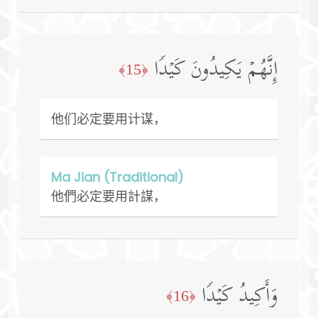
إِنَّهُمۡ یَكِیدُونَ كَیۡدࣰا
﴿15﴾
他们必定要用计谋，
Ma Jian (Traditional)
他們必定要用計謀，
وَأَكِیدُ كَیۡدࣰا
﴿16﴾