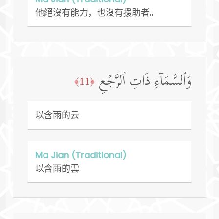
他絕沒有能力，也沒有援助者。
وَٱلسَّمَاۤءِ ذَاتِ ٱلرَّجۡعِ
﴿11﴾
以含雨的云
Ma Jian (Traditional)
以含雨的雲