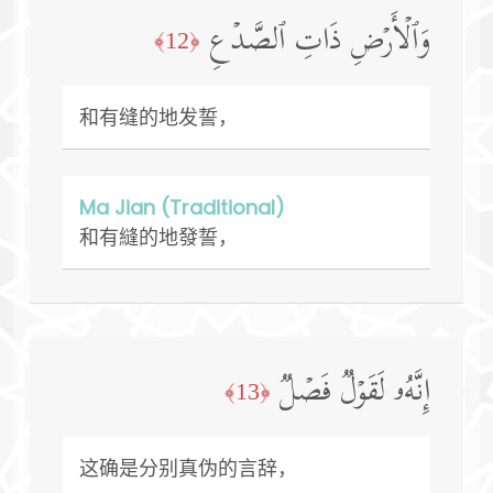
وَٱلۡأَرۡضِ ذَاتِ ٱلصَّدۡعِ
﴿12﴾
和有缝的地发誓，
Ma Jian (Traditional)
和有縫的地發誓，
إِنَّهُۥ لَقَوۡلࣱ فَصۡلࣱ
﴿13﴾
这确是分别真伪的言辞，