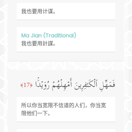
我也要用计谋。
Ma Jian (Traditional)
我也要用計謀。
فَمَهِّلِ ٱلۡكَـٰفِرِینَ أَمۡهِلۡهُمۡ رُوَیۡدَۢا
﴿17﴾
所以你当宽限不信道的人们，你当宽
限他们一下。