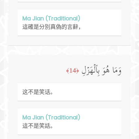
Ma Jian (Traditional)
這確是分別真偽的言辭，
وَمَا هُوَ بِٱلۡهَزۡلِ
﴿14﴾
这不是笑话。
Ma Jian (Traditional)
這不是笑話。