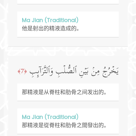
Ma Jian (Traditional)
他是射出的精液造成的。
یَخۡرُجُ مِنۢ بَیۡنِ ٱلصُّلۡبِ وَٱلتَّرَاۤىِٕبِ
﴿7﴾
那精液是从脊柱和肋骨之间发出的。
Ma Jian (Traditional)
那精液是從脊柱和肋骨之間發出的。