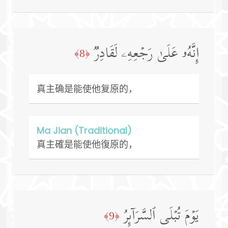
إِنَّهُۥ عَلَىٰ رَجۡعِهِۦ لَقَادِرࣱ
﴿8﴾
真主确是能使他复原的，
Ma Jian (Traditional)
真主確是能使他復原的，
یَوۡمَ تُبۡلَى ٱلسَّرَاۤىِٕرُ
﴿9﴾