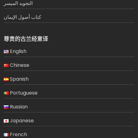
التجويد الميسر
كتاب أصول الإيمان
尊贵的古兰经意译
English
Chinese
Spanish
Portuguese
Russian
Japanese
French