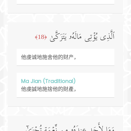
ٱلَّذِی یُؤۡتِی مَالَهُۥ یَتَزَكَّىٰ
﴿18﴾
他虔诚地施舍他的财产，
Ma Jian (Traditional)
他虔誠地施捨他的財產，
وَمَا لِأَحَدٍ عِندَهُۥ مِن نِّعۡمَةࣲ تُجۡزَىٰۤ