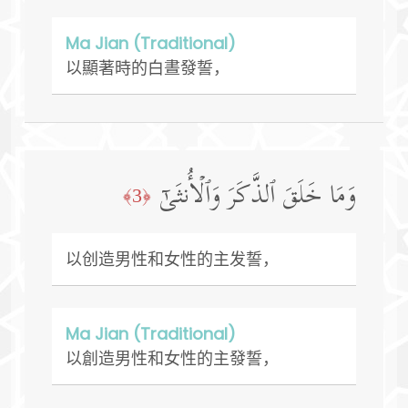
Ma Jian (Traditional)
以顯著時的白晝發誓，
وَمَا خَلَقَ ٱلذَّكَرَ وَٱلۡأُنثَىٰۤ
﴿3﴾
以创造男性和女性的主发誓，
Ma Jian (Traditional)
以創造男性和女性的主發誓，