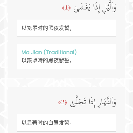
وَٱلَّیۡلِ إِذَا یَغۡشَىٰ
﴿1﴾
以笼罩时的黑夜发誓，
Ma Jian (Traditional)
以籠罩時的黑夜發誓，
وَٱلنَّهَارِ إِذَا تَجَلَّىٰ
﴿2﴾
以显著时的白昼发誓，