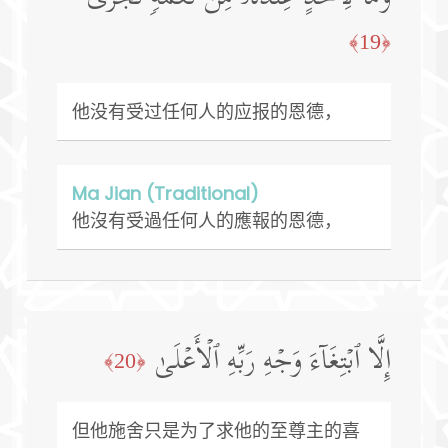
﴿19﴾
他没有受过任何人的应报的恩德，
Ma Jian (Traditional)
他沒有受過任何人的應報的恩德，
إِلَّا ٱبۡتِغَاۤءَ وَجۡهِ رَبِّهِ ٱلۡأَعۡلَىٰ
﴿20﴾
但他施舍只是为了求他的至尊主的喜