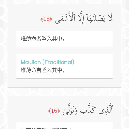
لَا یَصۡلَىٰهَاۤ إِلَّا ٱلۡأَشۡقَى
﴿15﴾
唯薄命者坠入其中，
Ma Jian (Traditional)
唯薄命者墜入其中，
ٱلَّذِی كَذَّبَ وَتَوَلَّىٰ
﴿16﴾