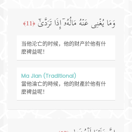
وَمَا یُغۡنِی عَنۡهُ مَالُهُۥۤ إِذَا تَرَدَّىٰۤ
﴿11﴾
当他沦亡的时候，他的财产於他有什
麽裨益呢！
Ma Jian (Traditional)
當他淪亡的時候，他的財產於他有什
麼裨益呢！