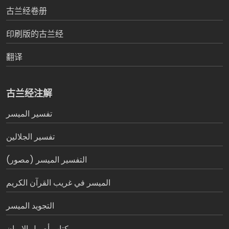
古兰经卷册
印刷版的古兰经
翻译
古兰经注解
تفسير المیسر
تفسير الجلالين
التفسير الميسر (مصور)
الميسر في غريب القرآن الكريم
التجويد الميسر
كتاب أصول الإيمان