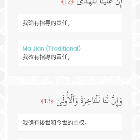
إِنَّ عَلَیۡنَا لَلۡهُدَىٰ
﴿12﴾
我确有指导的责任，
Ma Jian (Traditional)
我確有指導的責任，
وَإِنَّ لَنَا لَلۡـَٔاخِرَةَ وَٱلۡأُولَىٰ
﴿13﴾
我确有後世和今世的主权。