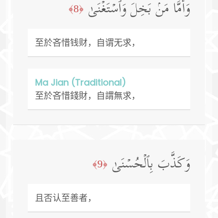
وَأَمَّا مَنۢ بَخِلَ وَٱسۡتَغۡنَىٰ
﴿8﴾
至於吝惜钱财，自谓无求，
Ma Jian (Traditional)
至於吝惜錢財，自謂無求，
وَكَذَّبَ بِٱلۡحُسۡنَىٰ
﴿9﴾
且否认至善者，