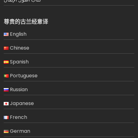
尊贵的古兰经意译
English
Chinese
Spanish
Portuguese
Russian
Japanese
French
German