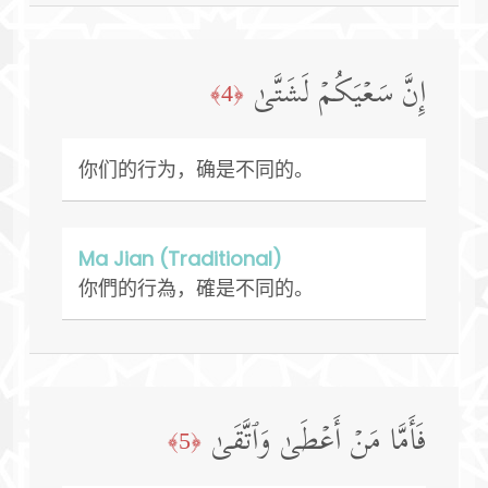
إِنَّ سَعۡیَكُمۡ لَشَتَّىٰ
﴿4﴾
你们的行为，确是不同的。
Ma Jian (Traditional)
你們的行為，確是不同的。
فَأَمَّا مَنۡ أَعۡطَىٰ وَٱتَّقَىٰ
﴿5﴾