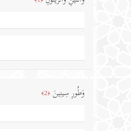
وَٱلتِّینِ وَٱلزَّیۡتُونِ
وَطُورِ سِینِینَ
﴿2﴾