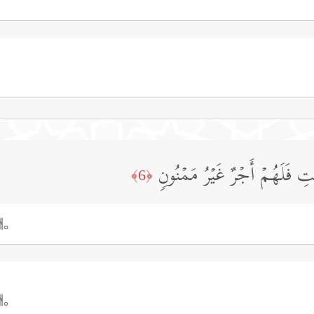
َـٰتِ فَلَهُمۡ أَجۡرٌ غَیۡرُ مَمۡنُونࣲ
﴿6﴾
酬。
酬。