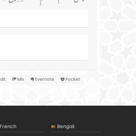
dit
Mix
Evernote
Pocket
French
Bengali