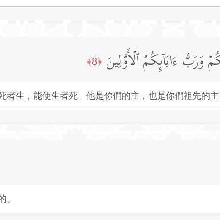
ُمۡ وَرَبُّ ءَابَاۤىِٕكُمُ ٱلۡأَوَّلِینَ
﴿8﴾
死者生，能使生者死，他是你們的主，也是你們祖先的主
的。