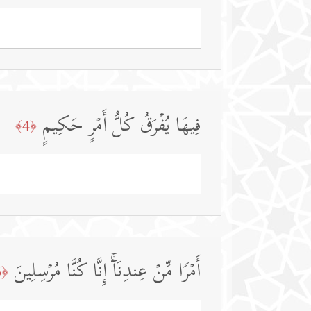
فِیهَا یُفۡرَقُ كُلُّ أَمۡرٍ حَكِیمٍ
﴿4﴾
أَمۡرࣰا مِّنۡ عِندِنَاۤۚ إِنَّا كُنَّا مُرۡسِلِینَ
﴿5﴾