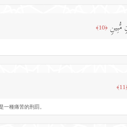
 مُّبِینࣲ
﴿10﴾
﴿1
是一種痛苦的刑罰。