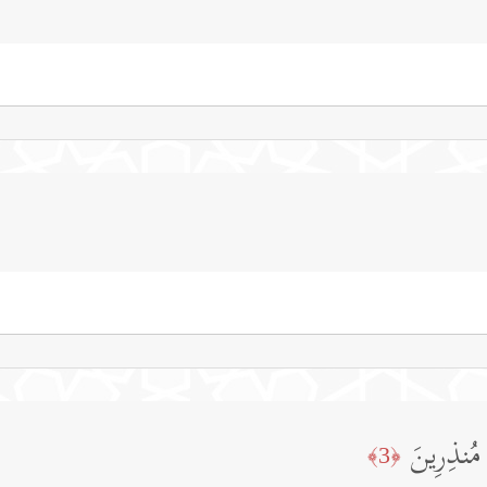
َّا مُنذِرِینَ
﴿3﴾