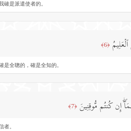
我確是派遣使者的。
ٱلۡعَلِیمُ
﴿6﴾
確是全聰的，確是全知的。
ُمَاۤۖ إِن كُنتُم مُّوقِنِینَ
﴿7﴾
信者。