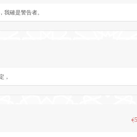
，我確是警告者。
定，