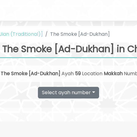
ian (Traditional)]
The Smoke [Ad-Dukhan]
 The Smoke [Ad-Dukhan] in C
h
The Smoke [Ad-Dukhan]
Ayah
59
Location
Makkah
Num
Select ayah number