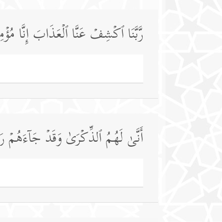
رَّبَّنَا ٱكۡشِفۡ عَنَّا ٱلۡعَذَابَ إِنَّا مُؤۡمِ
أَنَّىٰ لَهُمُ ٱلذِّكۡرَىٰ وَقَدۡ جَاۤءَهُمۡ رَ