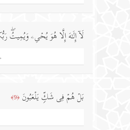
لَاۤ إِلَـٰهَ إِلَّا هُوَ یُحۡیِۦ وَیُمِیتُۖ رَبُّك
。
بَلۡ هُمۡ فِی شَكࣲّ یَلۡعَبُونَ
﴿9﴾