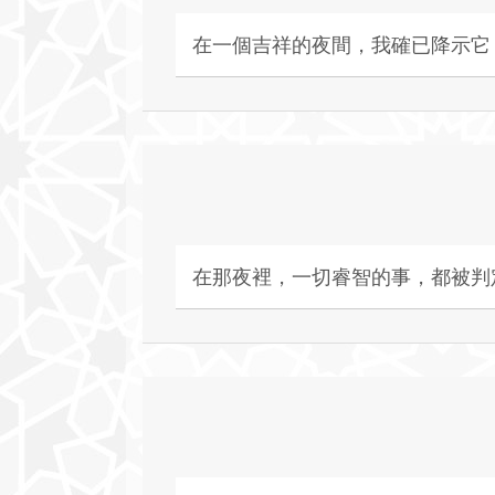
在一個吉祥的夜間，我確已降示它
在那夜裡，一切睿智的事，都被判