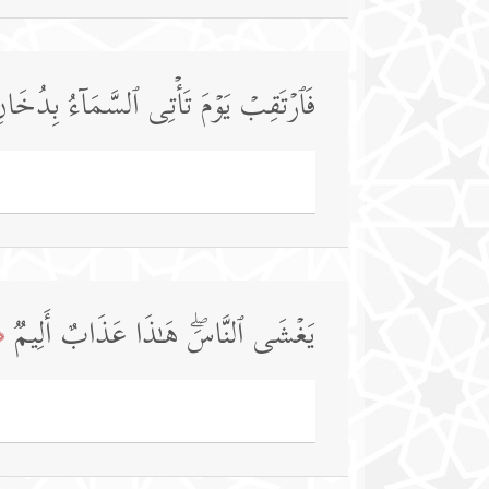
فَٱرۡتَقِبۡ یَوۡمَ تَأۡتِی ٱلسَّمَاۤءُ بِدُخَانࣲ
یَغۡشَى ٱلنَّاسَۖ هَـٰذَا عَذَابٌ أَلِیمࣱ
1﴾