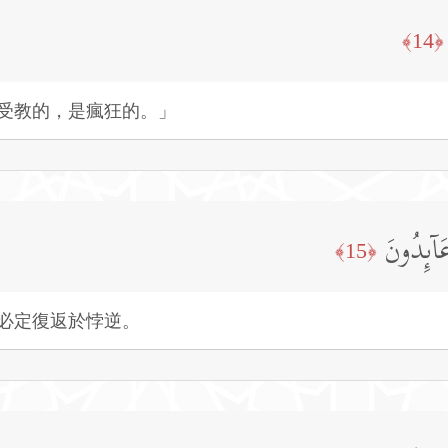
﴿14﴾
受教的，是瘋狂的。」
اۤىِٕدُونَ
﴿15﴾
必定復返於悖逆。