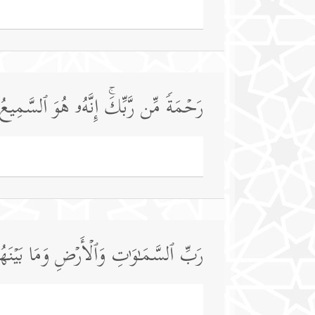
رَحۡمَةࣰ مِّن رَّبِّكَۚ إِنَّهُۥ هُوَ ٱلسَّمِیعُ 
رَبِّ ٱلسَّمَـٰوَ ٰ⁠تِ وَٱلۡأَرۡضِ وَمَا بَیۡنَه