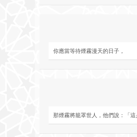
你應當等待煙霧漫天的日子，
那煙霧將籠罩世人，他們說：「這