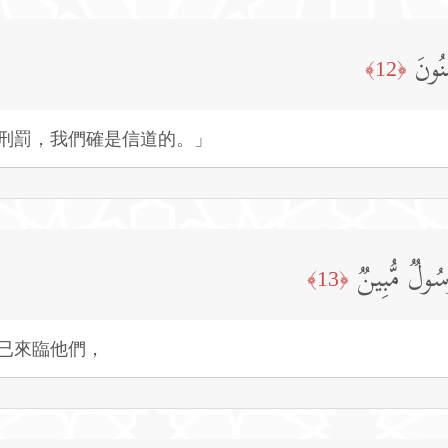
نُونَ
﴿12﴾
刑罰，我們確是信道的。」
سُولࣱ مُّبِینࣱ
﴿13﴾
已來臨他們，