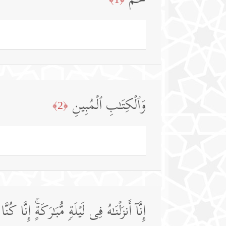
حمۤ
وَٱلۡكِتَـٰبِ ٱلۡمُبِینِ
﴿2﴾
إِنَّاۤ أَنزَلۡنَـٰهُ فِی لَیۡلَةࣲ مُّبَـٰرَكَةٍۚ إِنَّا كُن