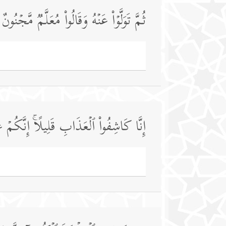
ثُمَّ تَوَلَّوۡا۟ عَنۡهُ وَقَالُوا۟ مُعَلَّمࣱ مَّجۡنُونٌ
إِنَّا كَاشِفُوا۟ ٱلۡعَذَابِ قَلِیلًاۚ إِنَّكُمۡ عَ