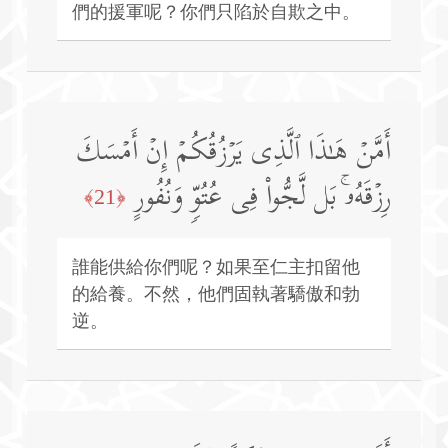
們的援軍呢？你們只陷於自欺之中。
أَمَّنۡ هَـٰذَا ٱلَّذِی یَرۡزُقُكُمۡ إِنۡ أَمۡسَكَ
رِزۡقَهُۥۚ بَل لَّجُّوا۟ فِی عُتُوࣲّ وَنُفُورٍ
﴿21﴾
誰能供給你們呢？如果至仁主扣留他
的給養。不然，他們固執著驕傲和勃
逆。