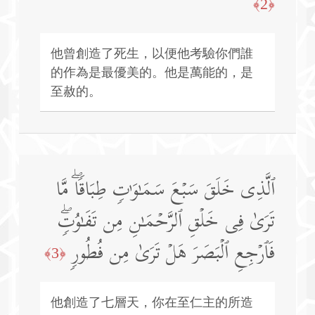
﴿2﴾
他曾創造了死生，以便他考驗你們誰
的作為是最優美的。他是萬能的，是
至赦的。
ٱلَّذِی خَلَقَ سَبۡعَ سَمَـٰوَ ٰ⁠تࣲ طِبَاقࣰاۖ مَّا
تَرَىٰ فِی خَلۡقِ ٱلرَّحۡمَـٰنِ مِن تَفَـٰوُتࣲۖ
فَٱرۡجِعِ ٱلۡبَصَرَ هَلۡ تَرَىٰ مِن فُطُورࣲ
﴿3﴾
他創造了七層天，你在至仁主的所造