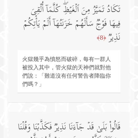
تَكَادُ تَمَیَّزُ مِنَ ٱلۡغَیۡظِۖ كُلَّمَاۤ أُلۡقِیَ
فِیهَا فَوۡجࣱ سَأَلَهُمۡ خَزَنَتُهَاۤ أَلَمۡ یَأۡتِكُمۡ
نَذِیرࣱ
﴿8﴾
火獄幾乎為憤怒而破碎，每有一群人
被投入其中，管火獄的天神們就對他
們說：「難道沒有任何警告者降臨你
們嗎？」
قَالُوا۟ بَلَىٰ قَدۡ جَاۤءَنَا نَذِیرࣱ فَكَذَّبۡنَا وَقُلۡنَا