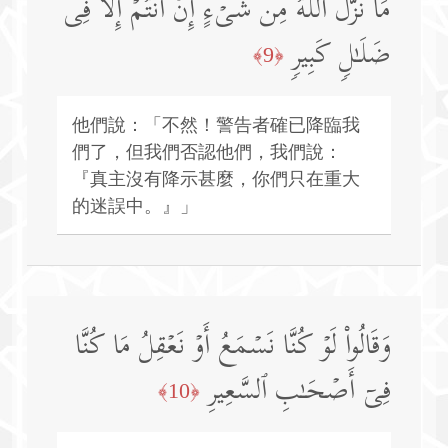
مَا نَزَّلَ ٱللَّهُ مِن شَیۡءٍ إِنۡ أَنتُمۡ إِلَّا فِی
ضَلَـٰلࣲ كَبِیرࣲ
﴿9﴾
他們說：「不然！警告者確已降臨我
們了，但我們否認他們，我們說：
『真主沒有降示甚麼，你們只在重大
的迷誤中。』」
وَقَالُوا۟ لَوۡ كُنَّا نَسۡمَعُ أَوۡ نَعۡقِلُ مَا كُنَّا
فِیۤ أَصۡحَـٰبِ ٱلسَّعِیرِ
﴿10﴾