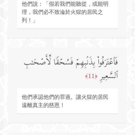
他們說：「假若我們能聽從，或能明
理，我們必不致淪於火獄的居民之
列！」
فَٱعۡتَرَفُوا۟ بِذَنۢبِهِمۡ فَسُحۡقࣰا لِّأَصۡحَـٰبِ
ٱلسَّعِیرِ
﴿11﴾
他們承認他們的罪過。讓火獄的居民
遠離真主的慈恩！