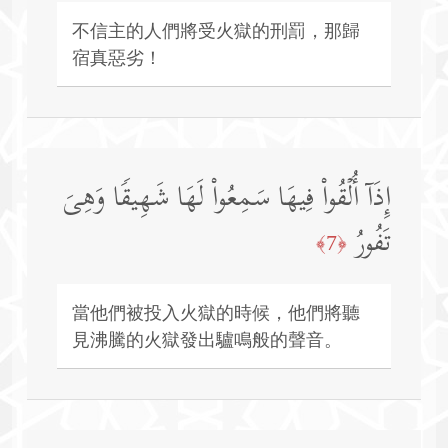
不信主的人們將受火獄的刑罰，那歸
宿真惡劣！
إِذَاۤ أُلۡقُوا۟ فِیهَا سَمِعُوا۟ لَهَا شَهِیقࣰا وَهِیَ
تَفُورُ
﴿7﴾
當他們被投入火獄的時候，他們將聽
見沸騰的火獄發出驢鳴般的聲音。