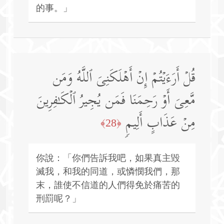
的事。」
قُلۡ أَرَءَیۡتُمۡ إِنۡ أَهۡلَكَنِیَ ٱللَّهُ وَمَن
مَّعِیَ أَوۡ رَحِمَنَا فَمَن یُجِیرُ ٱلۡكَـٰفِرِینَ
مِنۡ عَذَابٍ أَلِیمࣲ
﴿28﴾
你說：「你們告訴我吧，如果真主毀
滅我，和我的同道，或憐憫我們，那
末，誰使不信道的人們得免於痛苦的
刑罰呢？」