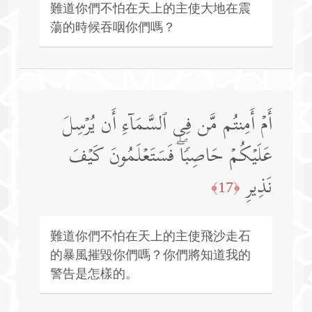
難道你們不怕在天上的主使大地在震
蕩的時候吞咽你們嗎？
أَمۡ أَمِنتُم مَّن فِی ٱلسَّمَاۤءِ أَن یُرۡسِلَ
عَلَیۡكُمۡ حَاصِبࣰاۖ فَسَتَعۡلَمُونَ كَیۡفَ
نَذِیرِ
﴿17﴾
難道你們不怕在天上的主使飛沙走石
的暴風摧毀你們嗎？你們將知道我的
警告是怎樣的。