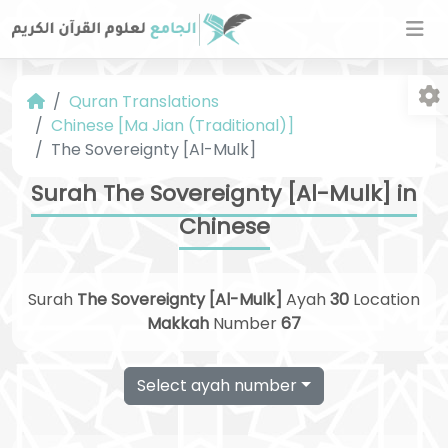
Quran Translations
Chinese [Ma Jian (Traditional)]
The Sovereignty [Al-Mulk]
Surah The Sovereignty [Al-Mulk] in
Chinese
Fo
Surah
The Sovereignty [Al-Mulk]
Ayah
30
Location
Makkah
Number
67
Select ayah number