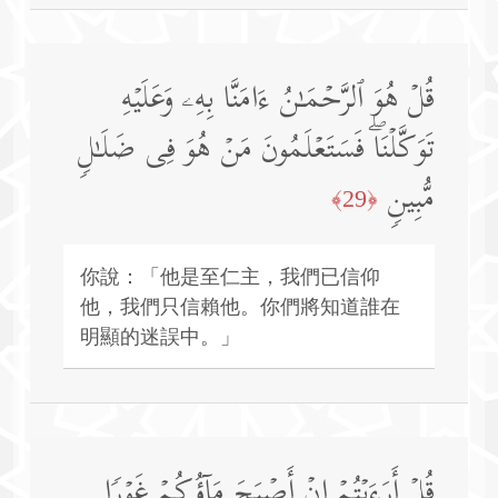
قُلۡ هُوَ ٱلرَّحۡمَـٰنُ ءَامَنَّا بِهِۦ وَعَلَیۡهِ
تَوَكَّلۡنَاۖ فَسَتَعۡلَمُونَ مَنۡ هُوَ فِی ضَلَـٰلࣲ
مُّبِینࣲ
﴿29﴾
你說：「他是至仁主，我們已信仰
他，我們只信賴他。你們將知道誰在
明顯的迷誤中。」
قُلۡ أَرَءَیۡتُمۡ إِنۡ أَصۡبَحَ مَاۤؤُكُمۡ غَوۡرࣰا