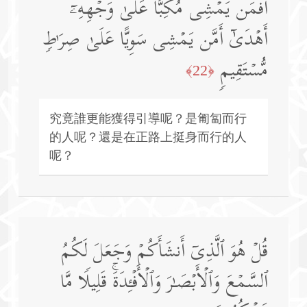
أَفَمَن یَمۡشِی مُكِبًّا عَلَىٰ وَجۡهِهِۦۤ
أَهۡدَىٰۤ أَمَّن یَمۡشِی سَوِیًّا عَلَىٰ صِرَ ٰ⁠طࣲ
مُّسۡتَقِیمࣲ
﴿22﴾
究竟誰更能獲得引導呢？是匍匐而行
的人呢？還是在正路上挺身而行的人
呢？
قُلۡ هُوَ ٱلَّذِیۤ أَنشَأَكُمۡ وَجَعَلَ لَكُمُ
ٱلسَّمۡعَ وَٱلۡأَبۡصَـٰرَ وَٱلۡأَفۡـِٔدَةَۚ قَلِیلࣰا مَّا