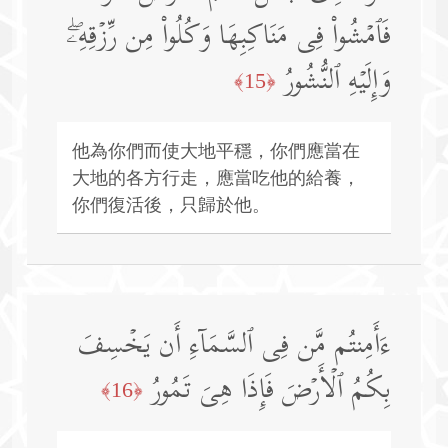
فَٱمۡشُوا۟ فِی مَنَاكِبِهَا وَكُلُوا۟ مِن رِّزۡقِهِۦۖ
وَإِلَیۡهِ ٱلنُّشُورُ
﴿15﴾
他為你們而使大地平穩，你們應當在
大地的各方行走，應當吃他的給養，
你們復活後，只歸於他。
ءَأَمِنتُم مَّن فِی ٱلسَّمَاۤءِ أَن یَخۡسِفَ
بِكُمُ ٱلۡأَرۡضَ فَإِذَا هِیَ تَمُورُ
﴿16﴾