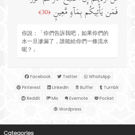
فَمَن یَأۡتِیكُم بِمَاۤءࣲ مَّعِینِۭ
﴿30﴾
你說：「你們告訴我吧，如果你們的
水一旦滲漏了，誰能給你們一條流水
呢？」
Facebook
Twitter
WhatsApp
Pinterest
LinkedIn
Buffer
Tumblr
Reddit
Mix
Evernote
Pocket
Wordpress
Categories