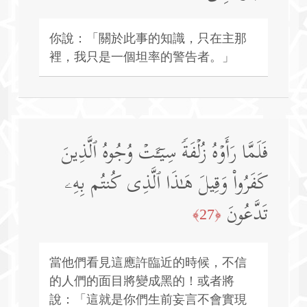
你說：「關於此事的知識，只在主那
裡，我只是一個坦率的警告者。」
فَلَمَّا رَأَوۡهُ زُلۡفَةࣰ سِیۤـَٔتۡ وُجُوهُ ٱلَّذِینَ
كَفَرُوا۟ وَقِیلَ هَـٰذَا ٱلَّذِی كُنتُم بِهِۦ
تَدَّعُونَ
﴿27﴾
當他們看見這應許臨近的時候，不信
的人們的面目將變成黑的！或者將
說：「這就是你們生前妄言不會實現