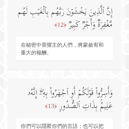
إِنَّ ٱلَّذِینَ یَخۡشَوۡنَ رَبَّهُم بِٱلۡغَیۡبِ لَهُم
مَّغۡفِرَةࣱ وَأَجۡرࣱ كَبِیرࣱ
﴿12﴾
在秘密中畏懼主的人們，將蒙赦宥和
重大的報酬。
وَأَسِرُّوا۟ قَوۡلَكُمۡ أَوِ ٱجۡهَرُوا۟ بِهِۦۤۖ إِنَّهُۥ
عَلِیمُۢ بِذَاتِ ٱلصُّدُورِ
﴿13﴾
你們可以隱匿你們的言語；也可以把