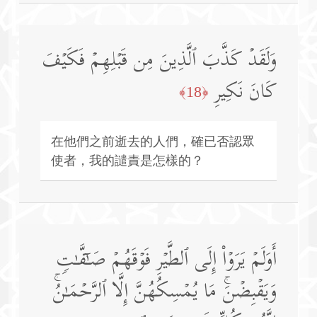
وَلَقَدۡ كَذَّبَ ٱلَّذِینَ مِن قَبۡلِهِمۡ فَكَیۡفَ
كَانَ نَكِیرِ
﴿18﴾
在他們之前逝去的人們，確已否認眾
使者，我的譴責是怎樣的？
أَوَلَمۡ یَرَوۡا۟ إِلَى ٱلطَّیۡرِ فَوۡقَهُمۡ صَـٰۤفَّـٰتࣲ
وَیَقۡبِضۡنَۚ مَا یُمۡسِكُهُنَّ إِلَّا ٱلرَّحۡمَـٰنُۚ