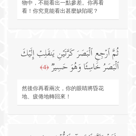
物中，不能看出一點參差。你再看
看！你究竟能看出甚麼缺陷呢？
ثُمَّ ٱرۡجِعِ ٱلۡبَصَرَ كَرَّتَیۡنِ یَنقَلِبۡ إِلَیۡكَ
ٱلۡبَصَرُ خَاسِئࣰا وَهُوَ حَسِیرࣱ
﴿4﴾
然後你再看兩次，你的眼睛將昏花
地、疲倦地轉回來！