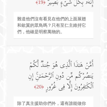
إِنَّهُۥ بِكُلِّ شَیۡءِۭ بَصِیرٌ
﴿19﴾
難道他們沒有看見在他們的上面展翅
和歛翼的眾鳥嗎？只有至仁主維持它
們，他確是明察萬物的。
أَمَّنۡ هَـٰذَا ٱلَّذِی هُوَ جُندࣱ لَّكُمۡ
یَنصُرُكُم مِّن دُونِ ٱلرَّحۡمَـٰنِۚ إِنِ
ٱلۡكَـٰفِرُونَ إِلَّا فِی غُرُورٍ
﴿20﴾
除了真主援助你們外，還有誰能做你