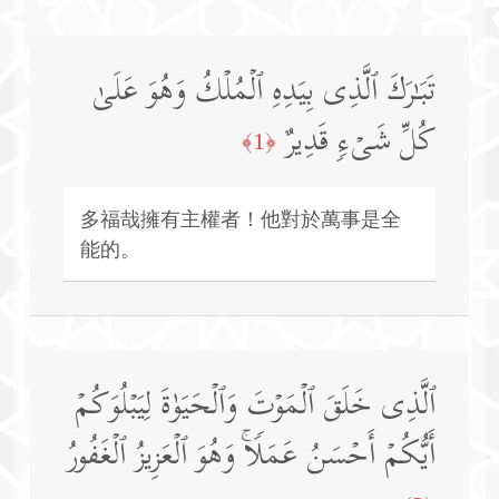
تَبَـٰرَكَ ٱلَّذِی بِیَدِهِ ٱلۡمُلۡكُ وَهُوَ عَلَىٰ
كُلِّ شَیۡءࣲ قَدِیرٌ
﴿1﴾
多福哉擁有主權者！他對於萬事是全
能的。
ٱلَّذِی خَلَقَ ٱلۡمَوۡتَ وَٱلۡحَیَوٰةَ لِیَبۡلُوَكُمۡ
أَیُّكُمۡ أَحۡسَنُ عَمَلࣰاۚ وَهُوَ ٱلۡعَزِیزُ ٱلۡغَفُورُ