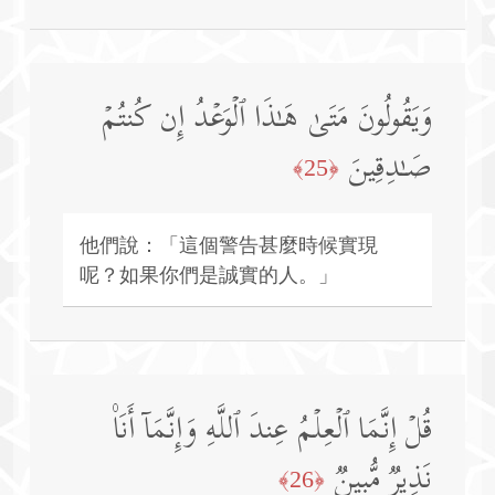
وَیَقُولُونَ مَتَىٰ هَـٰذَا ٱلۡوَعۡدُ إِن كُنتُمۡ
صَـٰدِقِینَ
﴿25﴾
他們說：「這個警告甚麼時候實現
呢？如果你們是誠實的人。」
قُلۡ إِنَّمَا ٱلۡعِلۡمُ عِندَ ٱللَّهِ وَإِنَّمَاۤ أَنَا۠
نَذِیرࣱ مُّبِینࣱ
﴿26﴾