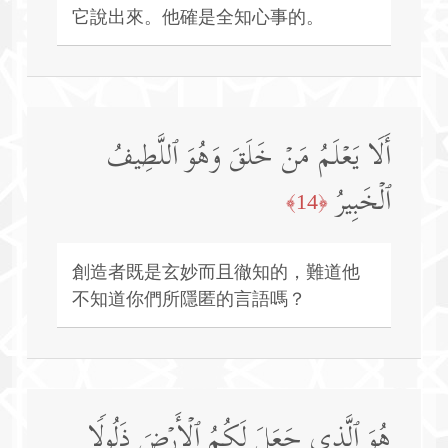
它說出來。他確是全知心事的。
أَلَا یَعۡلَمُ مَنۡ خَلَقَ وَهُوَ ٱللَّطِیفُ
ٱلۡخَبِیرُ
﴿14﴾
創造者既是玄妙而且徹知的，難道他
不知道你們所隱匿的言語嗎？
هُوَ ٱلَّذِی جَعَلَ لَكُمُ ٱلۡأَرۡضَ ذَلُولࣰا