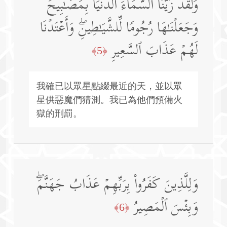
وَلَقَدۡ زَیَّنَّا ٱلسَّمَاۤءَ ٱلدُّنۡیَا بِمَصَـٰبِیحَ
وَجَعَلۡنَـٰهَا رُجُومࣰا لِّلشَّیَـٰطِینِۖ وَأَعۡتَدۡنَا
لَهُمۡ عَذَابَ ٱلسَّعِیرِ
﴿5﴾
我確已以眾星點綴最近的天，並以眾
星供惡魔們猜測。我已為他們預備火
獄的刑罰。
وَلِلَّذِینَ كَفَرُوا۟ بِرَبِّهِمۡ عَذَابُ جَهَنَّمَۖ
وَبِئۡسَ ٱلۡمَصِیرُ
﴿6﴾