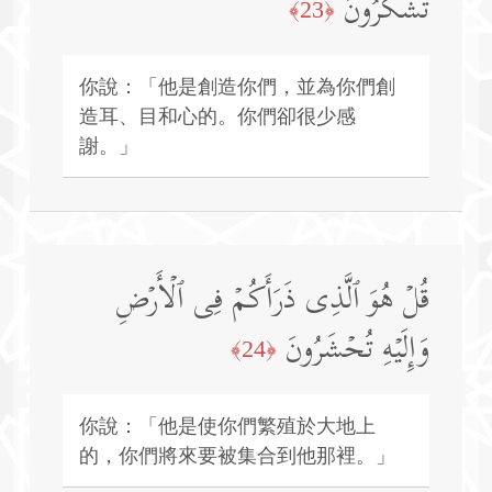
تَشۡكُرُونَ
﴿23﴾
你說：「他是創造你們，並為你們創
造耳、目和心的。你們卻很少感
謝。」
قُلۡ هُوَ ٱلَّذِی ذَرَأَكُمۡ فِی ٱلۡأَرۡضِ
وَإِلَیۡهِ تُحۡشَرُونَ
﴿24﴾
你說：「他是使你們繁殖於大地上
的，你們將來要被集合到他那裡。」