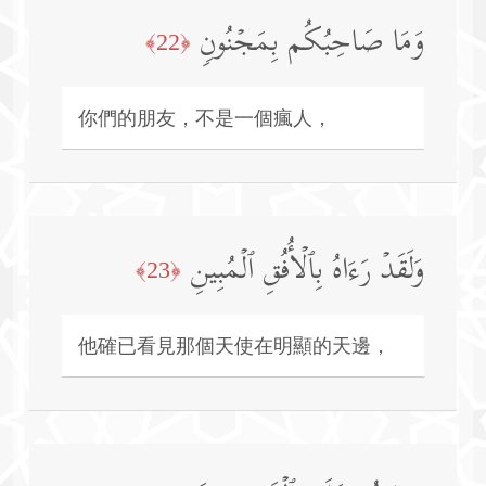
وَمَا صَاحِبُكُم بِمَجۡنُونࣲ
﴿22﴾
你們的朋友，不是一個瘋人，
وَلَقَدۡ رَءَاهُ بِٱلۡأُفُقِ ٱلۡمُبِینِ
﴿23﴾
他確已看見那個天使在明顯的天邊，