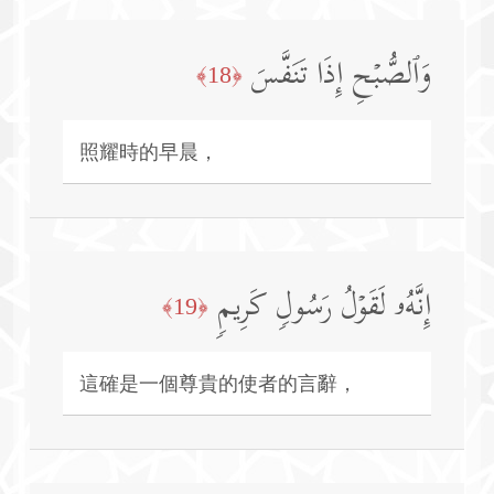
وَٱلصُّبۡحِ إِذَا تَنَفَّسَ
﴿18﴾
照耀時的早晨，
إِنَّهُۥ لَقَوۡلُ رَسُولࣲ كَرِیمࣲ
﴿19﴾
這確是一個尊貴的使者的言辭，