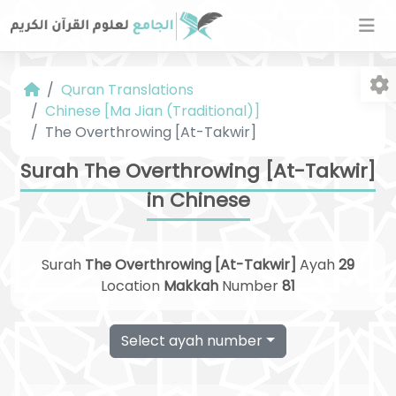
Quran Translations
Chinese [Ma Jian (Traditional)]
The Overthrowing [At-Takwir]
Surah The Overthrowing [At-Takwir]
in Chinese
Fo
Surah
The Overthrowing [At-Takwir]
Ayah
29
Location
Makkah
Number
81
Select ayah number