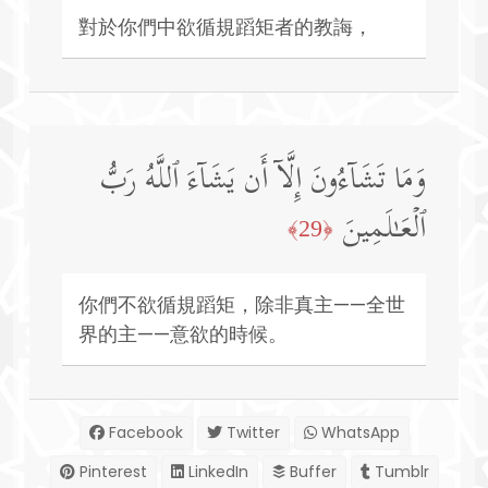
對於你們中欲循規蹈矩者的教誨，
وَمَا تَشَاۤءُونَ إِلَّاۤ أَن یَشَاۤءَ ٱللَّهُ رَبُّ
ٱلۡعَـٰلَمِینَ
﴿29﴾
你們不欲循規蹈矩，除非真主——全世
界的主——意欲的時候。
Facebook
Twitter
WhatsApp
Pinterest
LinkedIn
Buffer
Tumblr