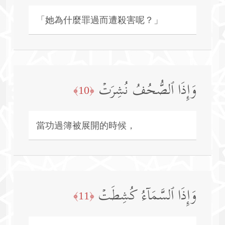
「她為什麼罪過而遭殺害呢？」
وَإِذَا ٱلصُّحُفُ نُشِرَتۡ
﴿10﴾
當功過簿被展開的時候，
وَإِذَا ٱلسَّمَاۤءُ كُشِطَتۡ
﴿11﴾