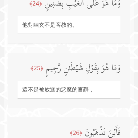
وَمَا هُوَ عَلَى ٱلۡغَیۡبِ بِضَنِینࣲ
﴿24﴾
他對幽玄不是吝教的。
وَمَا هُوَ بِقَوۡلِ شَیۡطَـٰنࣲ رَّجِیمࣲ
﴿25﴾
這不是被放逐的惡魔的言辭，
فَأَیۡنَ تَذۡهَبُونَ
﴿26﴾