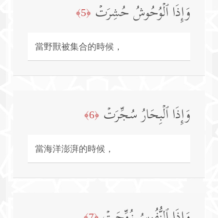
وَإِذَا ٱلۡوُحُوشُ حُشِرَتۡ
﴿5﴾
當野獸被集合的時候，
وَإِذَا ٱلۡبِحَارُ سُجِّرَتۡ
﴿6﴾
當海洋澎湃的時候，
وَإِذَا ٱلنُّفُوسُ زُوِّجَتۡ
﴿7﴾