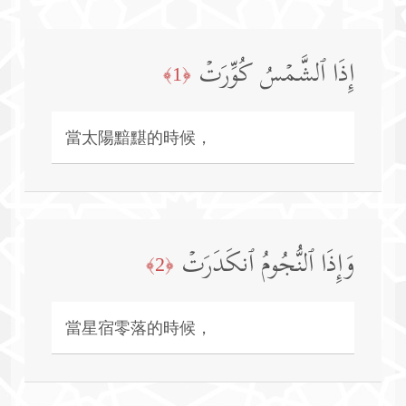
إِذَا ٱلشَّمۡسُ كُوِّرَتۡ
﴿1﴾
當太陽黯黮的時候，
وَإِذَا ٱلنُّجُومُ ٱنكَدَرَتۡ
﴿2﴾
當星宿零落的時候，