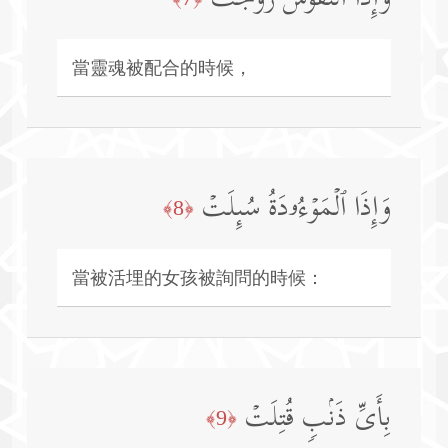
當靈魂被配合的時候，
وَإِذَا ٱلۡمَوۡءُۥدَةُ سُىِٕلَتۡ
﴿8﴾
當被活埋的女孩被詢問的時候：
بِأَیِّ ذَنۢبࣲ قُتِلَتۡ
﴿9﴾