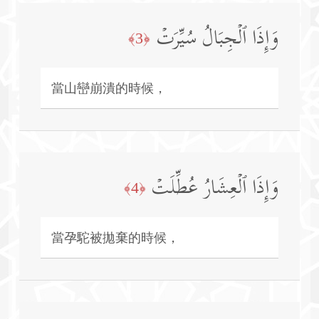
وَإِذَا ٱلۡجِبَالُ سُیِّرَتۡ
﴿3﴾
當山巒崩潰的時候，
وَإِذَا ٱلۡعِشَارُ عُطِّلَتۡ
﴿4﴾
當孕駝被拋棄的時候，