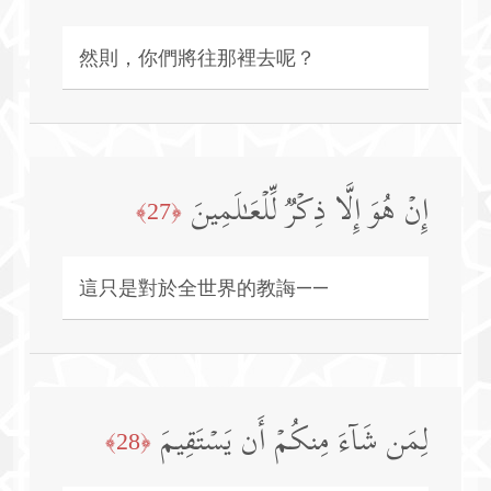
然則，你們將往那裡去呢？
إِنۡ هُوَ إِلَّا ذِكۡرࣱ لِّلۡعَـٰلَمِینَ
﴿27﴾
這只是對於全世界的教誨——
لِمَن شَاۤءَ مِنكُمۡ أَن یَسۡتَقِیمَ
﴿28﴾