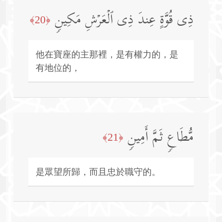
ذِی قُوَّةٍ عِندَ ذِی ٱلۡعَرۡشِ مَكِینࣲ
﴿20﴾
他在寶座的主那裡，是有權力的，是
有地位的，
مُّطَاعࣲ ثَمَّ أَمِینࣲ
﴿21﴾
是眾望所歸，而且忠於職守的。