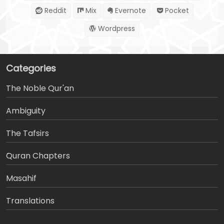
Reddit
Mix
Evernote
Pocket
Wordpress
Categories
The Noble Qur'an
Ambiguity
The Tafsirs
َQuran Chapters
Masahif
Translations