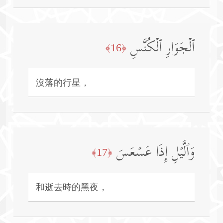
ٱلۡجَوَارِ ٱلۡكُنَّسِ
﴿16﴾
沒落的行星，
وَٱلَّیۡلِ إِذَا عَسۡعَسَ
﴿17﴾
和逝去時的黑夜，