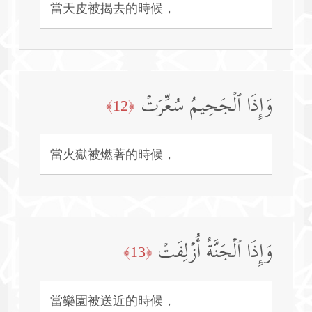
當天皮被揭去的時候，
وَإِذَا ٱلۡجَحِیمُ سُعِّرَتۡ
﴿12﴾
當火獄被燃著的時候，
وَإِذَا ٱلۡجَنَّةُ أُزۡلِفَتۡ
﴿13﴾
當樂園被送近的時候，