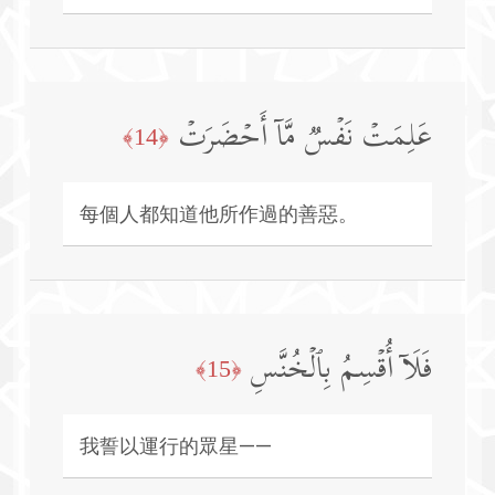
عَلِمَتۡ نَفۡسࣱ مَّاۤ أَحۡضَرَتۡ
﴿14﴾
每個人都知道他所作過的善惡。
فَلَاۤ أُقۡسِمُ بِٱلۡخُنَّسِ
﴿15﴾
我誓以運行的眾星——