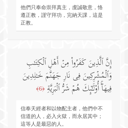
他們只奉命崇拜真主，虔誠敬意，恪
遵正教，謹守拜功，完納天課，這是
正教。
إِنَّ ٱلَّذِینَ كَفَرُوا۟ مِنۡ أَهۡلِ ٱلۡكِتَـٰبِ
وَٱلۡمُشۡرِكِینَ فِی نَارِ جَهَنَّمَ خَـٰلِدِینَ
فِیهَاۤۚ أُو۟لَـٰۤىِٕكَ هُمۡ شَرُّ ٱلۡبَرِیَّةِ
﴿6﴾
信奉天經者和以物配主者，他們中不
信道的人，必入火獄，而永居其中；
這等人是最惡的人。