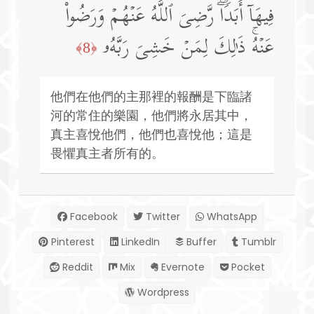
فِیهَاۤ أَبَدࣰاۖ رَّضِیَ ٱللَّهُ عَنۡهُمۡ وَرَضُوا۟
عَنۡهُۚ ذَ ٰ⁠لِكَ لِمَنۡ خَشِیَ رَبَّهُۥ
﴿8﴾
他們在他們的主那裡的報酬是下臨諸
河的常住的樂園，他們將永居其中，
真主喜悅他們，他們也喜悅他；這是
畏懼真主者所有的。
Facebook
Twitter
WhatsApp
Pinterest
LinkedIn
Buffer
Tumblr
Reddit
Mix
Evernote
Pocket
Wordpress