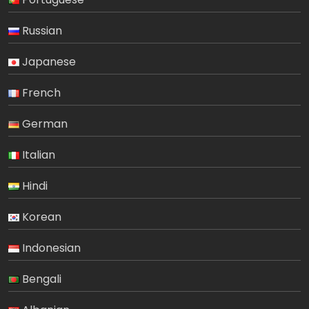
Russian
Japanese
French
German
Italian
Hindi
Korean
Indonesian
Bengali