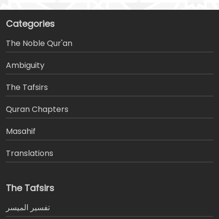
Categories
The Noble Qur'an
Ambiguity
The Tafsirs
َQuran Chapters
Masahif
Translations
The Tafsirs
تفسير المیسر