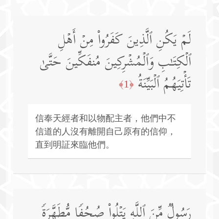
لَمۡ یَكُنِ ٱلَّذِینَ كَفَرُوا۟ مِنۡ أَهۡلِ
ٱلۡكِتَـٰبِ وَٱلۡمُشۡرِكِینَ مُنفَكِّینَ حَتَّىٰ
تَأۡتِیَهُمُ ٱلۡبَیِّنَةُ
﴿1﴾
信奉天經者和以物配主者，他們中不
信道的人沒有離開自己原有的信仰，
直到明証來臨他們。
رَسُولࣱ مِّنَ ٱللَّهِ یَتۡلُوا۟ صُحُفࣰا مُّطَهَّرَةࣰ