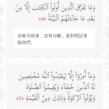
وَمَا تَفَرَّقَ ٱلَّذِینَ أُوتُوا۟ ٱلۡكِتَـٰبَ إِلَّا مِنۢ
بَعۡدِ مَا جَاۤءَتۡهُمُ ٱلۡبَیِّنَةُ
﴿4﴾
信奉天經者，沒有分離，直到明証來
臨他們。
وَمَاۤ أُمِرُوۤا۟ إِلَّا لِیَعۡبُدُوا۟ ٱللَّهَ مُخۡلِصِینَ
لَهُ ٱلدِّینَ حُنَفَاۤءَ وَیُقِیمُوا۟ ٱلصَّلَوٰةَ
وَیُؤۡتُوا۟ ٱلزَّكَوٰةَۚ وَذَ ٰ⁠لِكَ دِینُ ٱلۡقَیِّمَةِ
﴿5﴾