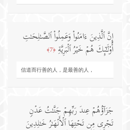
إِنَّ ٱلَّذِینَ ءَامَنُوا۟ وَعَمِلُوا۟ ٱلصَّـٰلِحَـٰتِ
أُو۟لَـٰۤىِٕكَ هُمۡ خَیۡرُ ٱلۡبَرِیَّةِ
﴿7﴾
信道而行善的人，是最善的人，
جَزَاۤؤُهُمۡ عِندَ رَبِّهِمۡ جَنَّـٰتُ عَدۡنࣲ
تَجۡرِی مِن تَحۡتِهَا ٱلۡأَنۡهَـٰرُ خَـٰلِدِینَ