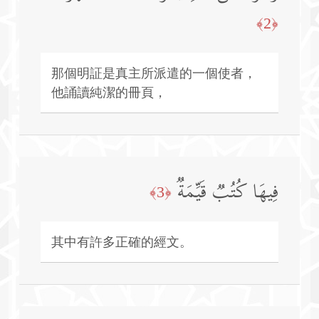
﴿2﴾
那個明証是真主所派遣的一個使者，
他誦讀純潔的冊頁，
فِیهَا كُتُبࣱ قَیِّمَةࣱ
﴿3﴾
其中有許多正確的經文。