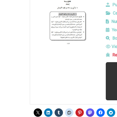
Pu
Ca
Num
Yea
Bo
Vi
Re