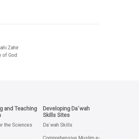
hi Zahir
e of God
ng and Teaching
Developing Da`wah
n
Skills Sites
or the Sciences
Da`wah Skills
Comprehensive Muslim e-