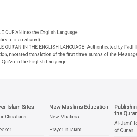
LE QUR'AN into the English Language
heeh International)
LE QUR'AN IN THE ENGLISH LANGUAGE- Authenticated by Fadl Ila
on, nnotated translation of the first three surahs of the Messag
 Qur'an in the English Language
er Islam Sites
New Muslims Education
Publishi
the Qura
or Christians
New Muslims
Al-Jami` f
Seeker
Prayer in Islam
of Qur’an