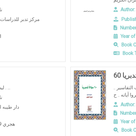
Author:
ن
Publish
مركز تدبر للدراسات 
Number
3
Year of
Book C
Book T
تدبريا
التفاسير ..
ليدبروا اياته حصاد عام من التدبر . ...
ن
Author:
دار طيبه ل
Number
Year of
1429 هجري
Book C