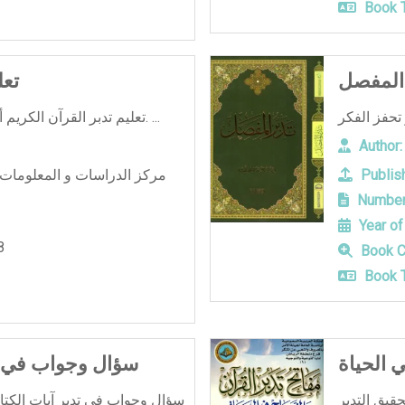
Book T
 المفصل
تعل
تعليم تدبر القرآن الكريم أساليب علمية ومراحل منهجية. ...
Author:
Publish
مركز الدراسات و المعلومات ا
Number
Year of
8
Book C
Book T
ي الحياة
900 سؤال وجواب في 
في الحياة 10 مفاتيح لتحقيق التدبر