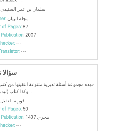
سلمان بن عمر السنيدي
مجلة البيان
er:
 of Pages:
87
 Publication:
2007
hecker:
---
ranslator:
---
60 سؤالا 
فهذه مجموعة أسئلة تدبرية متنوعة انتقيتها من كتب 
وكذا كتاب )ليدبروا آياته .. ح ...
فوزية العقيل
 of Pages:
50
1437 هجري
 Publication:
hecker:
---