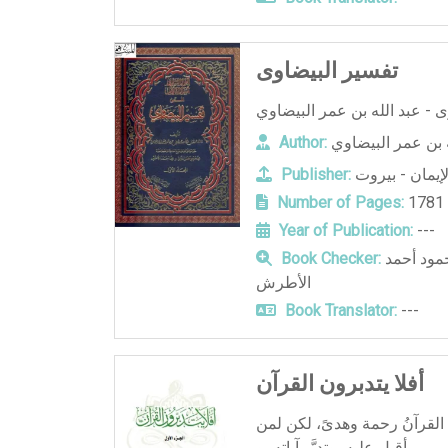
تفسير البيضاوى
ه بن عمر البيضاوي
Author:
يمان - بيروت
Publisher:
Number of Pages:
1781
Year of Publication:
---
محمد صبحي بن حسن حلاق و محمود أحمد
Book Checker:
الأطرش
Book Translator:
---
أفلا يتدبرون القرآن
. القرآنُ رحمة وهدىً، لكن لمن
أقبل عليه، وتدبَّر آياته، و ...