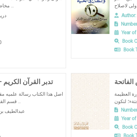
مخاطب بكلام الله تعالى فتصغي ل ...
Author:
دريد
Number
Year of
Book C
0
Book T
لفاتحة
تدبر القرآن الكريم 
رة العظيمة
اصل هذا الكتاب رسالة علميه مق
قسم القرآن وعلومه بكلية اصول الدين ...
Number
عبدالطيف بن 
Year of
Book C
Book T