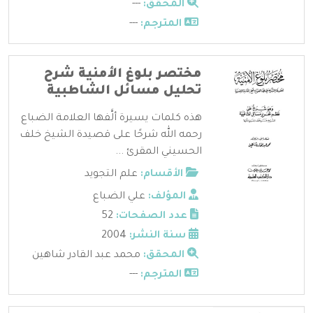
المحقق:
---
المترجم:
---
مختصر بلوغ الأمنية شرح
تحليل مسائل الشاطبية
هذه كلمات يسيرة ألَّفها العلامة الضباع
رحمه الله شرحًا على قصيدة الشيخ خلف
الحسيني المقرئ ...
الأقسام:
علم التجويد
المؤلف:
علي الضباع
عدد الصفحات:
52
سنة النشر:
2004
المحقق:
محمد عبد القادر شاهين
المترجم:
---