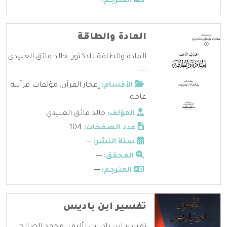
المترجم:
---
المادة والطاقة
المادة والطاقة للدكتور -خالد فائق العبيدي
...
الأقسام:
إعجاز القرآن
,
مؤلفات قرآنية
عامة
المؤلف:
خالد فائق العبيدي
عدد الصفحات:
104
سنة النشر:
---
المحقق:
---
المترجم:
---
تفسير ابن باديس
تفسير ابن باديس:تأليف: محمد الصالح