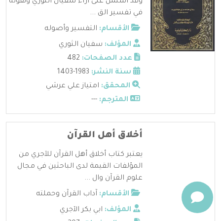
وقد اشتمل على آراء سفيان الثوري ونقوله
في تفسير الق ...
الأقسام:
التفسير وأصوله
المؤلف:
سفيان الثوري
عدد الصفحات:
482
سنة النشر:
1983-1403
المحقق:
امتياز علي عرشي
المترجم:
---
أخلاق أهل القرآن
يعتبر كتاب أخلاق أهل القرآن للآجري من
المؤلفات القيمة لدى الباحثين في مجال
علوم القرآن وال ...
الأقسام:
آداب القرآن وحملته
المؤلف:
ابي بكر الآجري