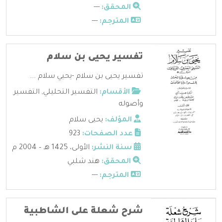
المحقق:
---
المترجم:
---
تفسير يحيى بن سلام
تفسير يحيى بن سلام -يحيي سلام ...
الأقسام:
التفسير التحليلي
,
التفسير
وأصوله
المؤلف:
يحيى سلام
عدد الصفحات:
923
سنة النشر:
الأولى، 1425 هـ – 2004 م
المحقق:
هند شلبي
المترجم:
---
شرح شعلة على الشاطبية