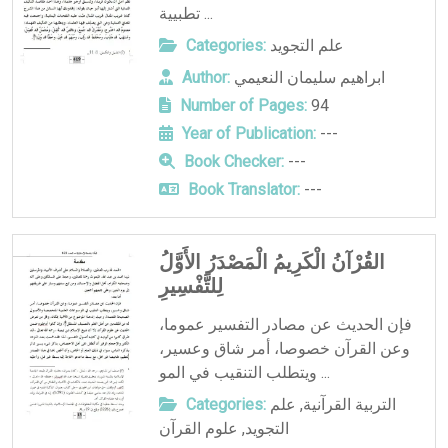
تطبيية ...
علم التجويد
Categories:
ابراهيم سليمان النعيمي
Author:
Number of Pages:
94
Year of Publication:
---
Book Checker:
---
Book Translator:
---
القُرْآنُ الْكَرِيمُ الْمَصْدَرُ الأَوَّلُ
لِلتَّفْسِيرِ
فإن الحديث عن مصادر التفسير عموما،
وعن القرآن خصوصا، أمر شاق وعسير،
ويتطلب التنقيب في المو ...
التربية القرآنية
,
علم
Categories:
التجويد
,
علوم القرآن