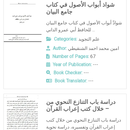
شواذ أبواب الأصول في كتاب
جامع البيان
ﺷﻮاذّ أﺑﻮاب اﻷﺻﻮل ﻓﻲ ﻛﺘﺎب ﺟﺎﻣﻊ اﻟﺒﻴﺎن
ﻟﻠﺤﺎﻓﻆ أﺑﻲ ﻋﻤﺮو اﻟﺪاﻧﻲ ...
علم التجويد
Categories:
امين محمد احمد الشنقيطي
Author:
Number of Pages:
67
Year of Publication:
---
Book Checker:
---
Book Translator:
---
دراسة باب التنازع النحوي من
خلال كتب إعراب القرآن –
دراسة باب التنازع النحوي من خلال كتب
إعراب القرآن وتفسيره، دراسة نحوية