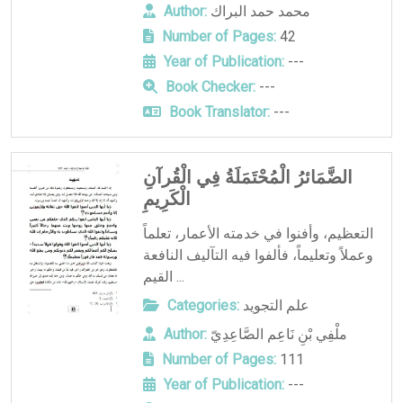
محمد حمد البراك
Author:
Number of Pages:
42
Year of Publication:
---
Book Checker:
---
Book Translator:
---
الضَّمَائرُ الْمُحْتَمَلَةُ فِي الْقُرآنِ
الْكَرِيمِ
التعظيم، وأفنوا في خدمته الأعمار، تعلماً
وعملاً وتعليماً، فألفوا فيه التآليف النافعة
القيم ...
علم التجويد
Categories:
ملْفِي بْنِ نَاعِم الصَّاعِدِيّ
Author:
Number of Pages:
111
Year of Publication:
---