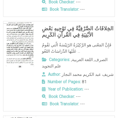
Book Checker:
---
Book Translator:
---
الخِلافَاتُ الصَّرْفِيَّةُ فِي تَوْجِيهِ بَعْضِ
الأبْنِيَةِ فِي القُرآنِ الكَرِيم
فَإِنَّ المَعْنى هو الرَّكِيْزَةُ الرّئِيْسَةُ الّتي تَقُومُ
عَلَيْها الدِّرَاسَاتُ اللغُو ...
الصرف
,
اللغة العربية
,
Categories:
علم التجويد
شريف عبد الكريم محمد النجار
Author:
Number of Pages:
81
Year of Publication:
---
Book Checker:
---
Book Translator:
---