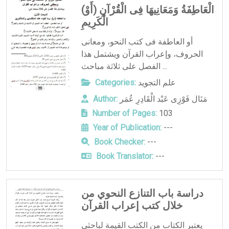
(أَوْ) الْعَاطِفَةُ وَمَعَانِيهَا فِى الْقُرْآنِ
الْكَرِيمِ
أو العاطفة فى كتب النحو، ومعانى
الحروف، وإعراب القرآن ويشتمل هذا
الفصل على ثلاثة مباحث ...
علم التجويد
Categories:
مَنَال فَوْزِى عَبْد الْقَادِرِ عُمَر
Author:
Number of Pages:
103
Year of Publication:
---
Book Checker:
---
Book Translator:
---
دراسة باب التنازع النحوي من
خلال كتب إعراب القرآن
يعتبر الكتاب من الكتب القيمة لباحثي