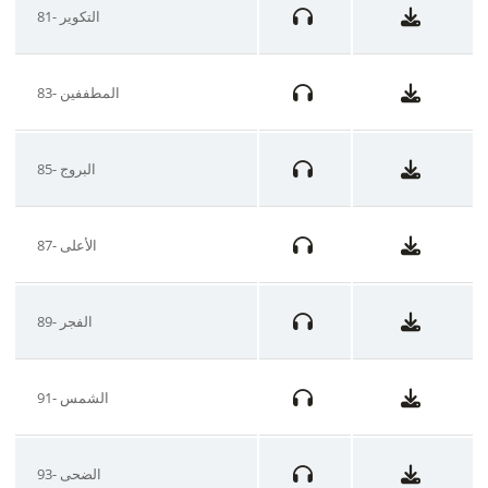
81- التكوير
83- المطففين
85- البروج
87- الأعلى
89- الفجر
91- الشمس
93- الضحى