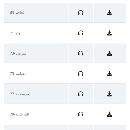
69- الحاقة
71- نوح
73- المزمل
75- القيامة
77- المرسلات
79- النازعات