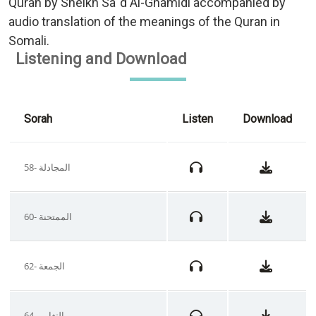
Quran by Sheikh Sa`d Al-Ghamidi accompanied by
audio translation of the meanings of the Quran in
Somali.
Listening and Download
Sorah
Listen
Download
58- المجادلة
60- الممتحنة
62- الجمعة
64- التغابن