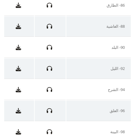
86- الطارق
88- الغاشية
90- البلد
92- الليل
94- الشرح
96- العلق
98- البينة