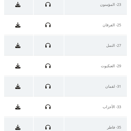
23- المؤمنون
25- الفرقان
27- النمل
29- العنكبوت
31- لقمان
33- الأحزاب
35- فاطر