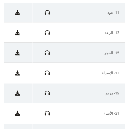
11- هود
13- الرعد
15- الحجر
17- الإسراء
19- مريم
21- الأنبياء