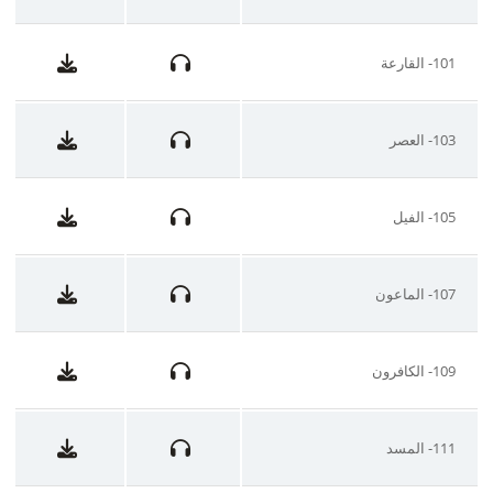
101- القارعة
103- العصر
105- الفيل
107- الماعون
109- الكافرون
111- المسد