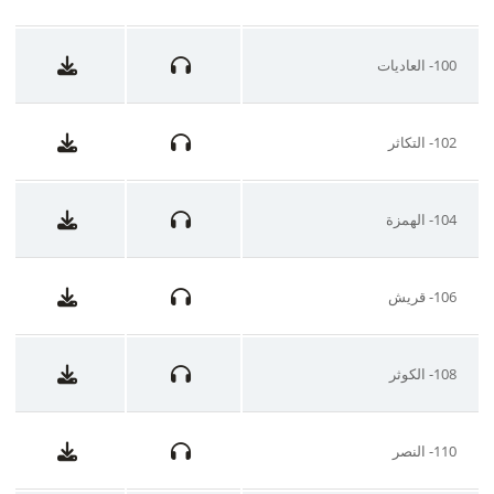
100- العاديات
102- التكاثر
104- الهمزة
106- قريش
108- الكوثر
110- النصر