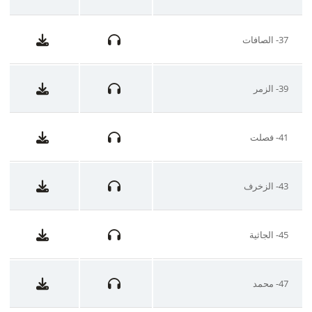
37- الصافات
39- الزمر
41- فصلت
43- الزخرف
45- الجاثية
47- محمد