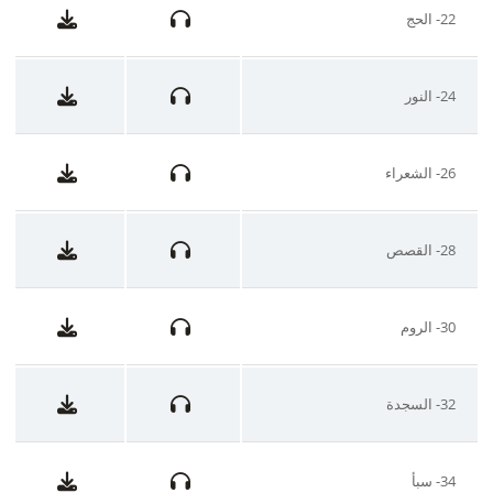
22- الحج
24- النور
26- الشعراء
28- القصص
30- الروم
32- السجدة
34- سبأ