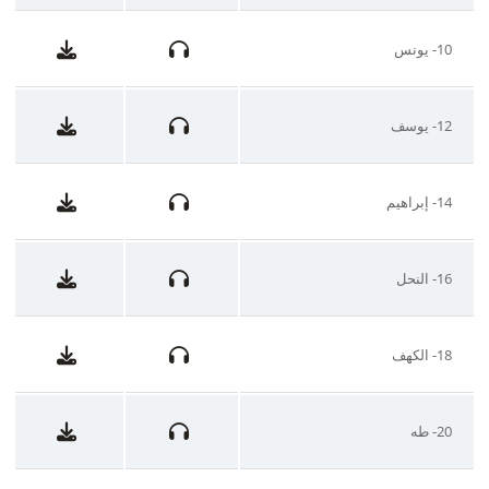
10- يونس
12- يوسف
14- إبراهيم
16- النحل
18- الكهف
20- طه