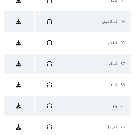
61- الصف
63- المنافقون
65- الطلاق
67- الملك
69- الحاقة
71- نوح
73- المزمل