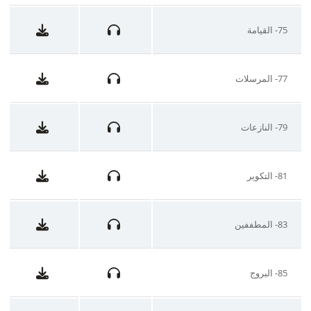
75- القيامة
77- المرسلات
79- النازعات
81- التكوير
83- المطففين
85- البروج