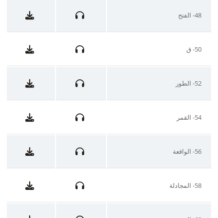
48- الفتح
50- ق
52- الطور
54- القمر
56- الواقعة
58- المجادلة