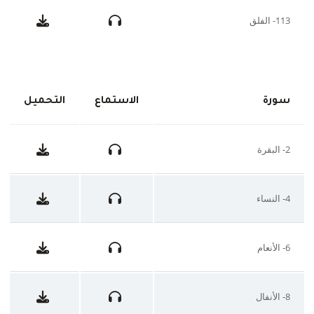
113- الفلق
سورة
الاستماع
التحميل
2- البقرة
4- النساء
6- الأنعام
8- الأنفال