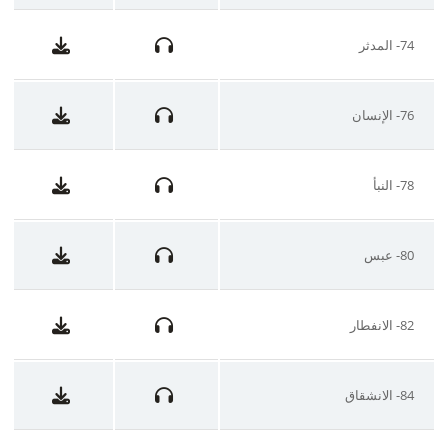
74- المدثر
76- الإنسان
78- النبأ
80- عبس
82- الانفطار
84- الانشقاق