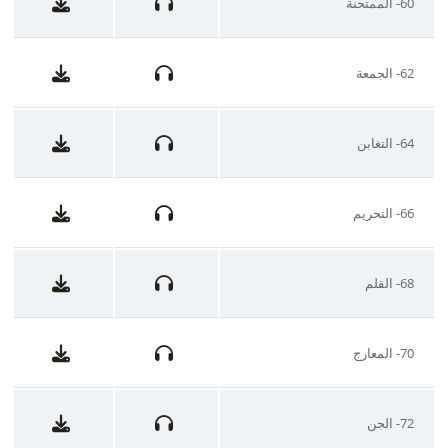
60- الممتحنة
62- الجمعة
64- التغابن
66- التحريم
68- القلم
70- المعارج
72- الجن