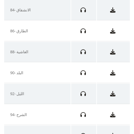
84- الانشقاق
86- الطارق
88- الغاشية
90- البلد
92- الليل
94- الشرح