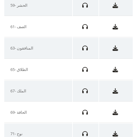
59- الحشر
61- الصف
63- المنافقون
65- الطلاق
67- الملك
69- الحاقة
71- نوح