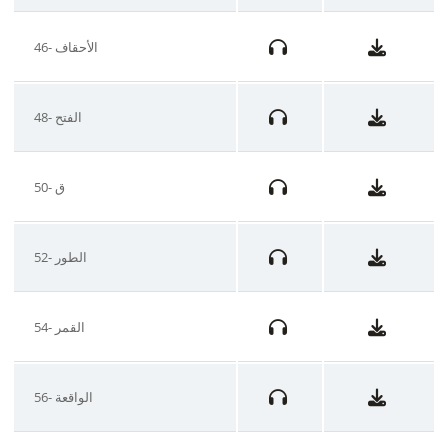
46- الأحقاف
48- الفتح
50- ق
52- الطور
54- القمر
56- الواقعة