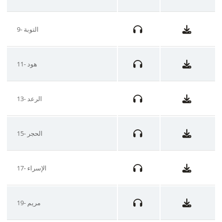
9- التوبة
11- هود
13- الرعد
15- الحجر
17- الإسراء
19- مريم