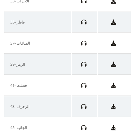
33- الأحزاب
35- فاطر
37- الصافات
39- الزمر
41- فصلت
43- الزخرف
45- الجاثية