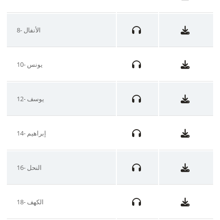
8- الأنفال
10- يونس
12- يوسف
14- إبراهيم
16- النحل
18- الكهف