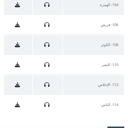
104- الهمزة
106- قريش
108- الكوثر
110- النصر
112- الإخلاص
114- الناس