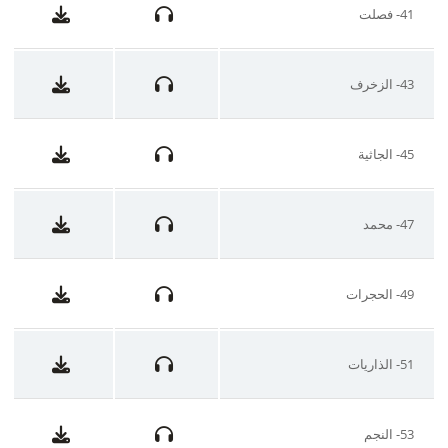
41- فصلت
43- الزخرف
45- الجاثية
47- محمد
49- الحجرات
51- الذاريات
53- النجم