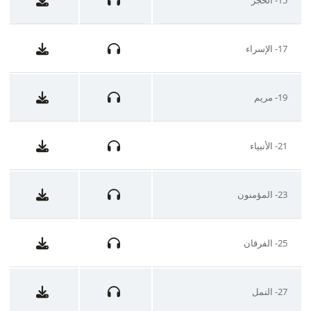
17- الإسراء
19- مريم
21- الأنبياء
23- المؤمنون
25- الفرقان
27- النمل