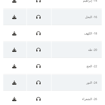
14- إبراهيم
16- النحل
18- الكهف
20- طه
22- الحج
24- النور
26- الشعراء