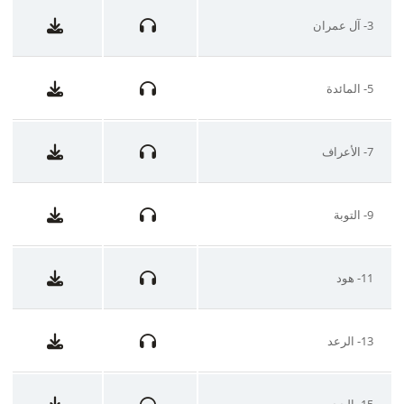
3- آل عمران
5- المائدة
7- الأعراف
9- التوبة
11- هود
13- الرعد
15- الحجر