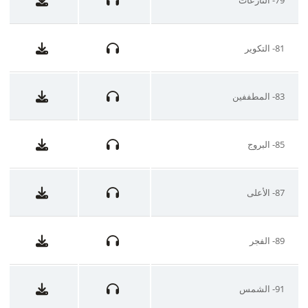
81- التكوير
83- المطففين
85- البروج
87- الأعلى
89- الفجر
91- الشمس