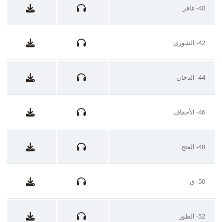
40- غافر
42- الشورى
44- الدخان
46- الأحقاف
48- الفتح
50- ق
52- الطور