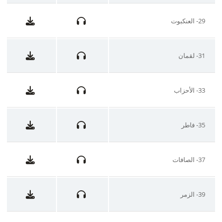
29- العنكبوت
31- لقمان
33- الأحزاب
35- فاطر
37- الصافات
39- الزمر