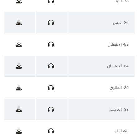
78- النبأ
80- عبس
82- الانفطار
84- الانشقاق
86- الطارق
88- الغاشية
90- البلد