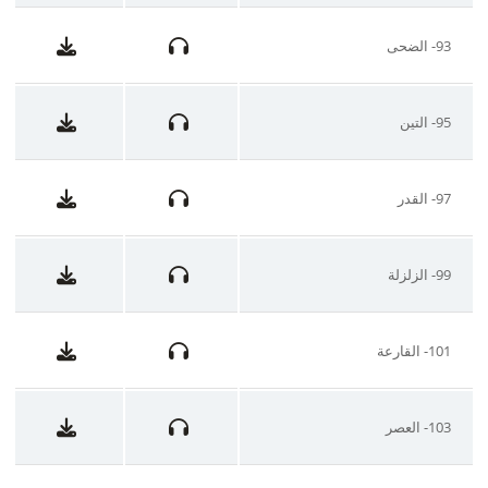
93- الضحى
95- التين
97- القدر
99- الزلزلة
101- القارعة
103- العصر