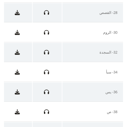
28- القصص
30- الروم
32- السجدة
34- سبأ
36- يس
38- ص