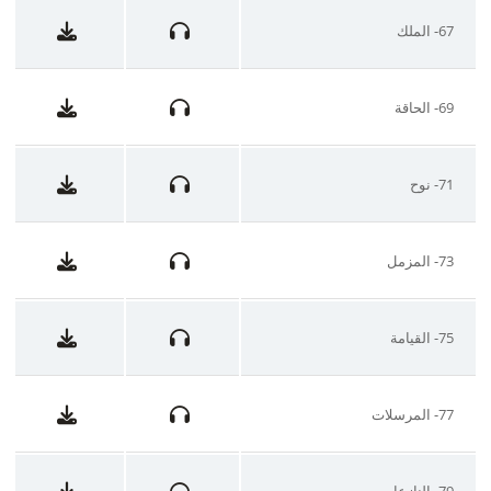
67- الملك
69- الحاقة
71- نوح
73- المزمل
75- القيامة
77- المرسلات
79- النازعات