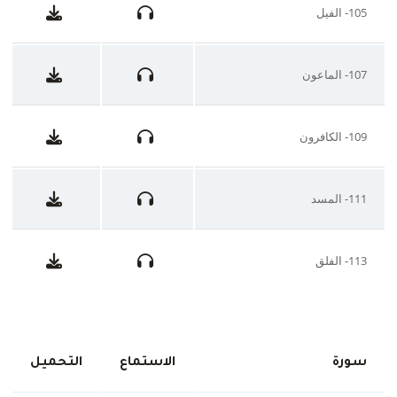
105- الفيل
107- الماعون
109- الكافرون
111- المسد
113- الفلق
سورة
الاستماع
التحميل