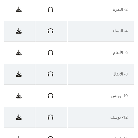
2- البقرة
4- النساء
6- الأنعام
8- الأنفال
10- يونس
12- يوسف