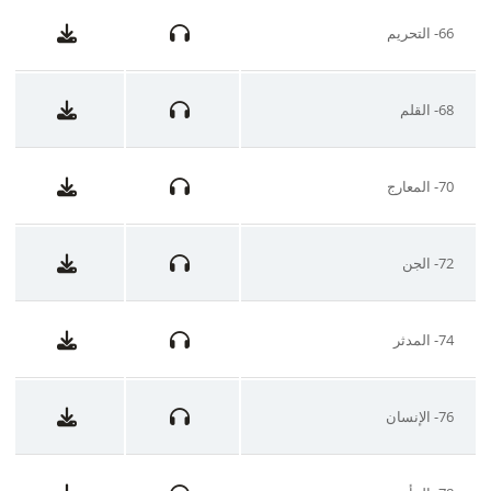
66- التحريم
68- القلم
70- المعارج
72- الجن
74- المدثر
76- الإنسان