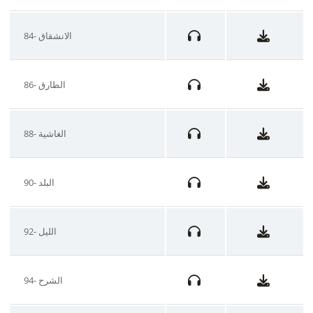
84- الانشقاق
86- الطارق
88- الغاشية
90- البلد
92- الليل
94- الشرح