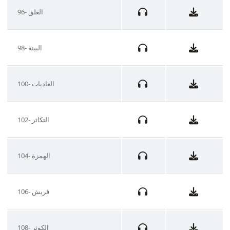
96- العلق
98- البينة
100- العاديات
102- التكاثر
104- الهمزة
106- قريش
108- الكوثر