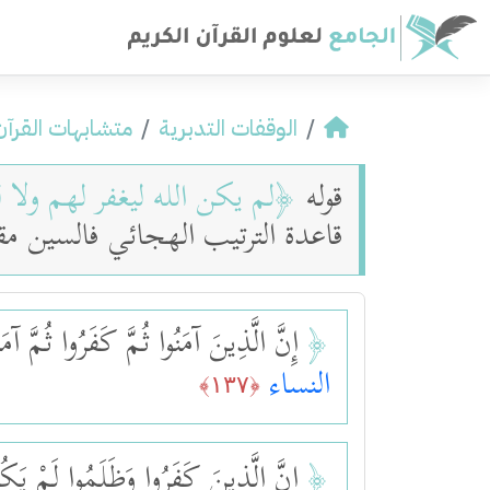
الوقفات التدبرية
متشابهات القرآن
قوله
﴿
لم يكن الله ليغفر لهم ولا ل
قاعدة الترتيب الهجائي فالسين م
﴿
إِنَّ الَّذِينَ آمَنُوا ثُمَّ كَفَرُوا ثُمَّ آمَ
النساء
﴿١٣٧﴾
﴿
إِنَّ الَّذِينَ كَفَرُوا وَظَلَمُوا لَمْ يَكُنِ