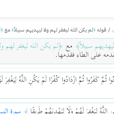
قوله
﴿
لم يكن الله ليغفر لهم ولا ليهديهم سبيلاً
﴾
مع
﴿
ل
يهديهم سبيلاً
﴾
مع
﴿
لم يكن الله ليغفر لهم ول
قدمه على الطاء فقدمها.
نُوا ثُمَّ كَفَرُوا ثُمَّ ازْدَادُوا كُفْرًا لَمْ يَكُنِ اللَّهُ لِيَغْفِرَ ل
 اللَّهُ لِيَغْفِرَ لَهُمْ وَلَا لِيَهْدِيَهُمْ طَرِيقًا
﴾
سورة النس