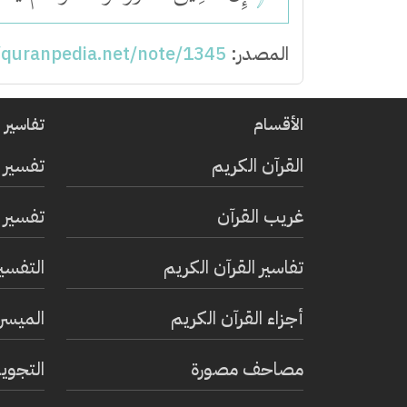
المصدر:
//quranpedia.net/note/1345
الأقسام
تفاسير ا
القرآن الكريم
تفسير 
غريب القرآن
تفسير ا
تفاسير القرآن الكريم
التفسي
أجزاء القرآن الكريم
الميسر 
مصاحف مصورة
التجويد