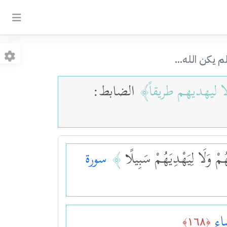
م يكن الله...
ا ليهديهم طريقاً
﴾
الضابط:
َهُمْ وَلَا لِيَهْدِيَهُمْ سَبِيلًا
﴾
سورة
اء
﴿١٦٨﴾