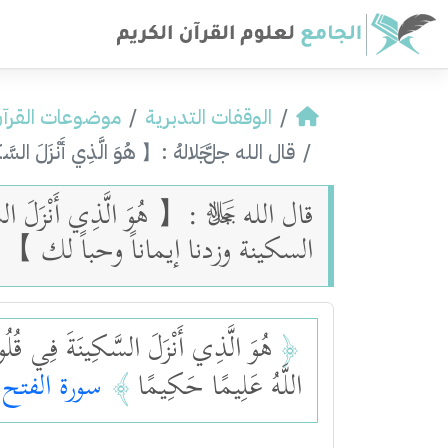
الوقفات التدبرية
موضوعات القرآ
قال الله ﷻ :【 هُوَ الَّذِي أَنْزَلَ السَّكِينَةَ ف
قال الله ﷻ :【 هُوَ الَّذِي أَنْزَلَ السَّك
السكينة وزدنا إيماناً وحباً لك 】.
﴿
هُوَ الَّذِي أَنْزَلَ السَّكِينَةَ فِي قُلُوب
اللَّهُ عَلِيمًا حَكِيمًا
﴾
سورة الفتح