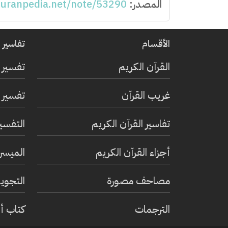
المصدر:
quranpedia.net/note/53290
الأقسام
تفاسير ا
القرآن الكريم
تفسير 
غريب القرآن
تفسير ا
تفاسير القرآن الكريم
التفسي
أجزاء القرآن الكريم
الميسر 
مصاحف مصورة
التجويد
الترجمات
كتاب أ