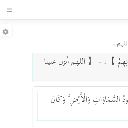
 اللهم...
عَ إِيمَانِهِمْ 】: - 【 اللهم أنزل علينا
ُنُودُ السَّمَاوَاتِ وَالْأَرْضِ ۚ وَكَانَ