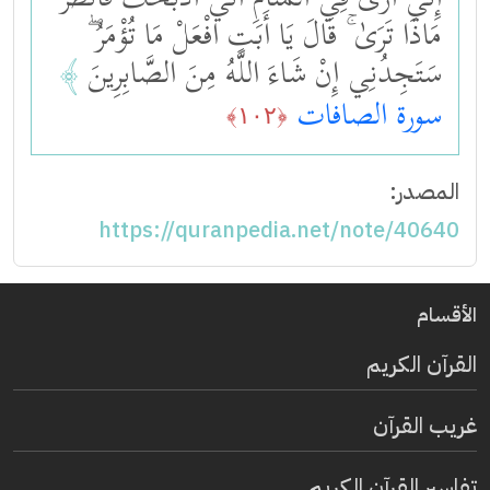
إِنِّي أَرَىٰ فِي الْمَنَامِ أَنِّي أَذْبَحُكَ فَانْظُرْ
مَاذَا تَرَىٰ ۚ قَالَ يَا أَبَتِ افْعَلْ مَا تُؤْمَرُ ۖ
سَتَجِدُنِي إِنْ شَاءَ اللَّهُ مِنَ الصَّابِرِينَ
﴾
سورة الصافات
﴿١٠٢﴾
المصدر:
https://quranpedia.net/note/40640
الأقسام
القرآن الكريم
غريب القرآن
تفاسير القرآن الكريم