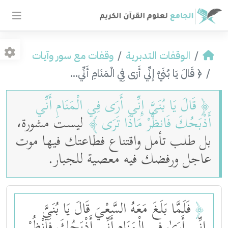
الوقفات التدبرية
وقفات مع سور وآيات
﴿ قَالَ يَا بُنَيَّ إِنِّي أَرَى فِي الْمَنَامِ أَنِّي...
﴿
قَالَ يَا بُنَيَّ إِنِّي أَرَى فِي الْمَنَامِ أَنِّي
أَذْبَحُكَ فَانظُرْ مَاذَا تَرَى
﴾
ليست مشورة،
بل طلب تأمل واقتناع فطاعتك فيها موت
عاجل ورفضك فيه معصية للجبار.
﴿
فَلَمَّا بَلَغَ مَعَهُ السَّعْيَ قَالَ يَا بُنَيَّ