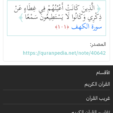
﴿
الَّذِينَ كَانَتْ أَعْيُنُهُمْ فِي غِطَاءٍ عَنْ
ذِكْرِي وَكَانُوا لَا يَسْتَطِيعُونَ سَمْعًا
﴾
سورة الكهف
﴿١٠١﴾
المصدر:
https://quranpedia.net/note/40642
الأقسام
القرآن الكريم
غريب القرآن
تفاسير القرآن الكريم