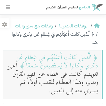
الوقفات التدبرية
وقفات مع سور وآيات
﴿ الَّذينَ كانَت أَعيُنُهُم في غِطاءٍ عَن ذِكري وَكانوا
لا...
﴿
الَّذينَ كانَت أَعيُنُهُم في غِطاءٍ عَن
ذِكري وَكانوا لا يَستَطيعونَ سَمعًا
﴾
أعين
قلوبهم كانت في غطاء عن فهم القرآن
وتدبره وهذا الغطـاء للقلـب أولاً، ثم
يسـري منه إلى العيـن.