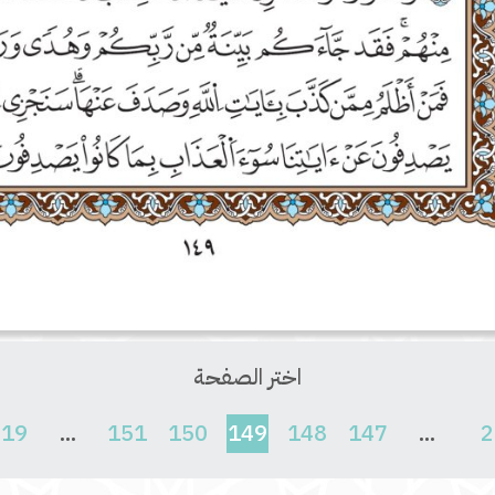
اختر الصفحة
(current)
619
...
151
150
149
148
147
...
2