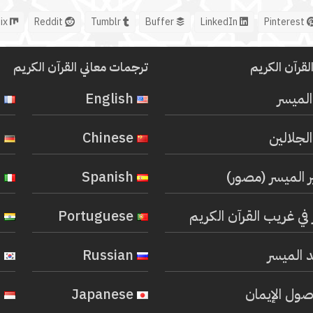
Mix
Reddit
Tumblr
Buffer
LinkedIn
Pinterest
لقرآن الكريم
ترجمات معاني القرآن الكريم
المیسر
English
French
لجلالين
Chinese
German
ر الميسر (مصور)
Spanish
Italian
في غريب القرآن الكريم
Portuguese
Hindi
 الميسر
Russian
Korean
صول الإيمان
Japanese
Indonesian