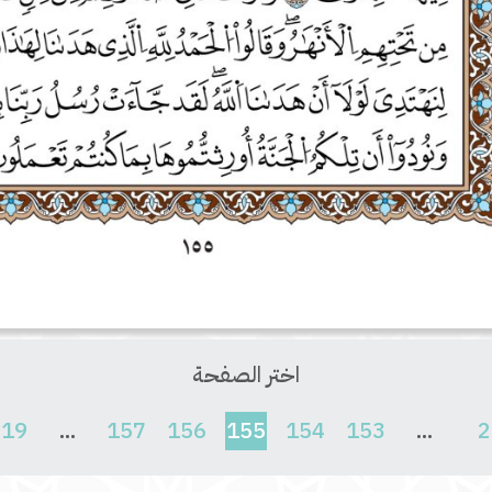
اختر الصفحة
(current)
619
...
157
156
155
154
153
...
2