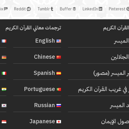
Mix
Reddit
Tumblr
Buffer
LinkedIn
Pinterest
لقرآن الكريم
ترجمات معاني القرآن الكريم
المیسر
English
French
لجلالين
Chinese
German
ر الميسر (مصور)
Spanish
Italian
في غريب القرآن الكريم
Portuguese
Hindi
 الميسر
Russian
Korean
صول الإيمان
Japanese
Indonesian