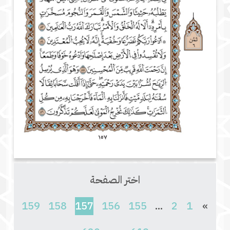
اختر الصفحة
(current)
159
158
157
156
155
...
2
1
»